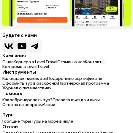
Будьте с нами
Компания
О нас
Карьера в Level.Travel
Отзывы о нас
Контакты
Ко-промо с Level.Travel
Инструменты
Календарь низких цен
Подарочные сертификаты
Оформить тур в рассрочку
Партнерская программа
Журнал о путешествиях
Помощь
Как забронировать тур?
Правила въезда и визы
Ответы на вопросы
Акции
Туры
Горящие туры
Туры на море в июле
Отели