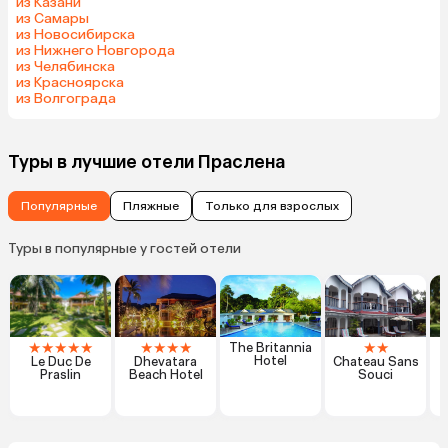
из Казани
из Самары
из Новосибирска
из Нижнего Новгорода
из Челябинска
из Красноярска
из Волгограда
Туры в лучшие отели Праслена
Популярные
Пляжные
Только для взрослых
Туры в популярные у гостей отели
★
★
★
★
★
★
★
★
★
★
★
The Britannia
Hotel
Le Duc De
Dhevatara
Chateau Sans
I
Praslin
Beach Hotel
Souci