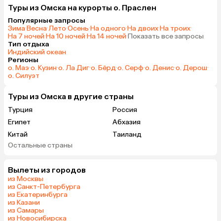
Туры из Омска на курорты о. Праслен
Популярные запросы
Зима
·
Весна
·
Лето
·
Осень
·
На одного
·
На двоих
·
На троих
·
На 7 ночей
·
На 10 ночей
·
На 14 ночей
·
Показать все запросы
Тип отдыха
Индийский океан
Регионы
о. Маэ
·
о. Кузин
·
о. Ла Диг
·
о. Бёрд
·
о. Серф
·
о. Денис
·
о. Дерош
·
о. Силуэт
Туры из Омска в другие страны
Турция
Россия
Египет
Абхазия
Китай
Таиланд
Остальные страны
Вьетнам
ОАЭ
Мальдивы
Шри-Ланка
Вылеты из городов
Гонконг
Саудовская Аравия
из Москвы
из Санкт-Петербурга
из Екатеринбурга
из Казани
из Самары
из Новосибирска