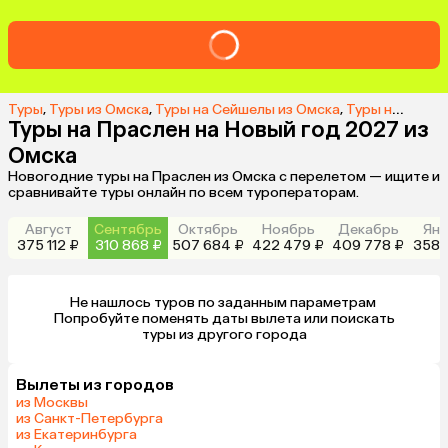
Туры
,
Туры из Омска
,
Туры на Сейшелы из Омска
,
Туры на о. Праслен из Омска
Туры на Праслен на Новый год 2027 из
Омска
Новогодние туры на Праслен из Омска с перелетом — ищите и
сравнивайте туры онлайн по всем туроператорам.
Август
Сентябрь
Октябрь
Ноябрь
Декабрь
Янв
375 112 ₽
310 868 ₽
507 684 ₽
422 479 ₽
409 778 ₽
358 
Не нашлось туров по заданным параметрам 

 Попробуйте поменять даты вылета или поискать 
туры из другого города
Вылеты из городов
из Москвы
из Санкт-Петербурга
из Екатеринбурга