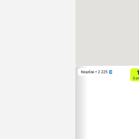
Кешбэк
+ 2 225
3 о