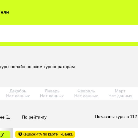
тели
 туры онлайн по всем туроператорам.
Декабрь
Январь
Февраль
Март
Нет данных
Нет данных
Нет данных
Нет данных
Показаны туры в 112
не
По рейтингу
.7
Кешбэк 4% по карте Т-Банка