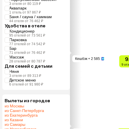
3 отеля от 80 119 ₽
Аквапарк
1 отель от 97 867 ₽
Баня / сауна / хаммам
44 отеля от 76 462 ₽
Удобства в отеле
Кондиционер
95 отелей от 73 561 ₽
Парковка
77 отелей от 74 542 ₽
Бар
71 отелей от 76 462 ₽
Массаж
9
Кешбэк
+ 2 585
28 отелей от 80 787 ₽
9 от
Для семей с детьми
Няня
3 отеля от 89 313 ₽
Детское меню
6 отелей от 91 980 ₽
Вылеты из городов
из Москвы
из Санкт-Петербурга
из Екатеринбурга
из Казани
из Самары
из Новосибирска