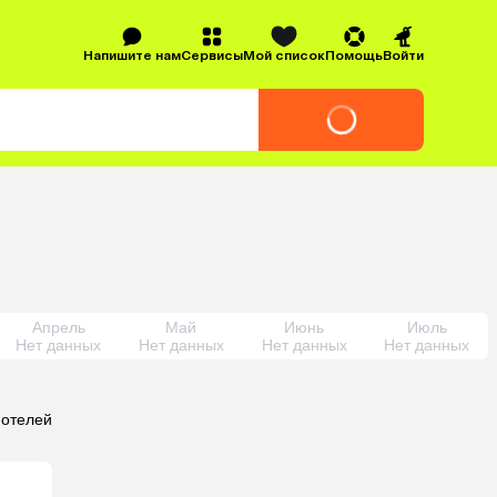
Напишите нам
Сервисы
Мой список
Помощь
Войти
Апрель
Май
Июнь
Июль
Нет данных
Нет данных
Нет данных
Нет данных
 отелей