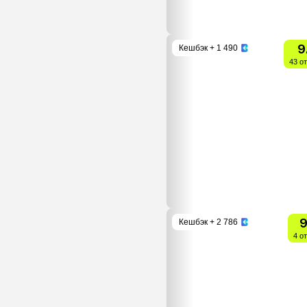
9
Кешбэк
+ 1 490
43 о
9
Кешбэк
+ 2 786
4 о