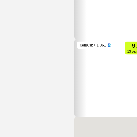
9
Кешбэк
+ 1 861
13 от