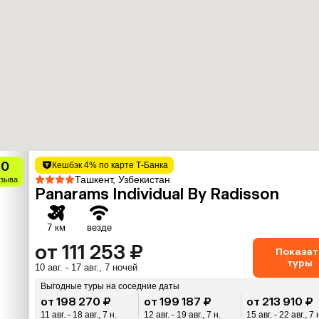
10
Кешбэк 4% по карте Т-Банка
Ташкент, Узбекистан
тзыва
Panarams Individual By Radisson
7 км
везде
от 111 253 ₽
Показат
туры
10 авг. - 17 авг., 7 ночей
Выгодные туры на соседние даты
от 198 270 ₽
от 199 187 ₽
от 213 910 ₽
11 авг. - 18 авг., 7 н.
12 авг. - 19 авг., 7 н.
15 авг. - 22 авг., 7 