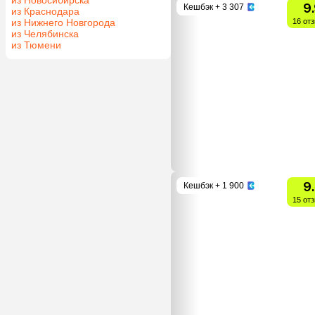
9
Кешбэк
+ 3 307
из Краснодара
из Нижнего Новгорода
16 от
из Челябинска
из Тюмени
9
Кешбэк
+ 1 900
15 от