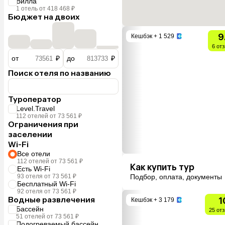
Вилла
1 отель от 418 468 ₽
Бюджет на двоих
9
Кешбэк
+ 1 529
6 от
от
₽
до
₽
Поиск отеля по названию
Туроператор
Level.Travel
112 отелей от 73 561 ₽
Ограничения при
заселении
Wi-Fi
Все отели
112 отелей от 73 561 ₽
Как купить тур
Есть Wi-Fi
93 отеля от 73 561 ₽
Подбор, оплата, документы
Бесплатный Wi-Fi
92 отеля от 73 561 ₽
Водные развлечения
1
Кешбэк
+ 3 179
Бассейн
25 от
51 отелей от 73 561 ₽
Подогреваемый бассейн