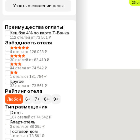
23 о
Узнать о снижении цены
Преимущества оплаты
Кешбэк 4% по карте Т-Банка
112 отелей от 73 561 ₽
Звёздность отеля
4 отеля от 126 023 ₽
30 отелей от 83 419 ₽
44 отеля от 74 542 ₽
1 отель от 181 784 ₽
другое
32 отеля от 73 561 ₽
Рейтинг отеля
Любой
6+
7+
8+
9+
Тип размещения
Отель
107 отелей от 74 542 ₽
Апарт-отель
3 отеля от 88 395 ₽
Гостевой дом
1 отель от 73 561 ₽