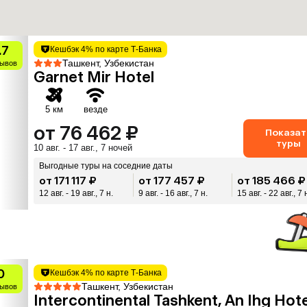
.7
Кешбэк 4% по карте Т-Банка
Ташкент, Узбекистан
зывов
Garnet Mir Hotel
5 км
везде
от 76 462 ₽
Показат
туры
10 авг. - 17 авг., 7 ночей
Выгодные туры на соседние даты
от 171 117 ₽
от 177 457 ₽
от 185 466 ₽
12 авг. - 19 авг., 7 н.
9 авг. - 16 авг., 7 н.
15 авг. - 22 авг., 7 
0
Кешбэк 4% по карте Т-Банка
Ташкент, Узбекистан
зывов
Intercontinental Tashkent, An Ihg Hote