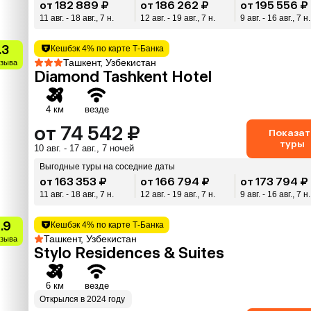
от 182 889 ₽
от 186 262 ₽
от 195 556 ₽
11 авг. - 18 авг., 7 н.
12 авг. - 19 авг., 7 н.
9 авг. - 16 авг., 7 н.
.3
Кешбэк 4% по карте Т-Банка
Ташкент, Узбекистан
тзыва
Diamond Tashkent Hotel
4 км
везде
от 74 542 ₽
Показат
туры
10 авг. - 17 авг., 7 ночей
Выгодные туры на соседние даты
от 163 353 ₽
от 166 794 ₽
от 173 794 ₽
11 авг. - 18 авг., 7 н.
12 авг. - 19 авг., 7 н.
9 авг. - 16 авг., 7 н.
.9
Кешбэк 4% по карте Т-Банка
Ташкент, Узбекистан
тзыва
Stylo Residences & Suites
6 км
везде
Открылся в 2024 году