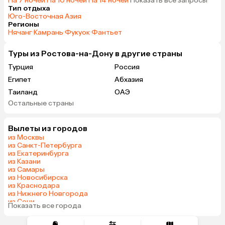
На 7 ночей
·
На 10 ночей
·
На 14 ночей
·
Показать все запросы
Тип отдыха
Юго-Восточная Азия
Регионы
Нячанг
·
Камрань
·
Фукуок
·
Фантьет
Туры из Ростова-на-Дону в другие страны
Турция
Россия
Египет
Абхазия
Таиланд
ОАЭ
Остальные страны
Мальдивы
Тунис
Грузия
Армения
Вылеты из городов
Беларусь
Сейшелы
из Москвы
Казахстан
Шри-Ланка
из Санкт-Петербурга
из Екатеринбурга
Узбекистан
Азербайджан
из Казани
Индия
Сербия
из Самары
из Новосибирска
Кипр
Катар
из Краснодара
Малайзия
Киргизия
из Нижнего Новгорода
из Сочи
Иордания
Филиппины
Показать все города
из Челябинска
Гонконг
Венесуэла