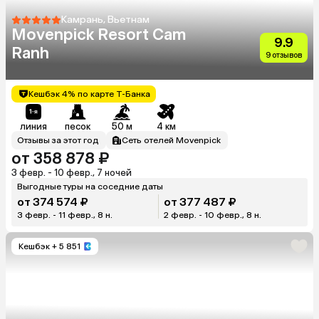
Камрань, Вьетнам
Movenpick Resort Cam
9.9
Ranh
9 отзывов
Кешбэк 4% по карте Т-Банка
линия
песок
50 м
4 км
Отзывы за этот год
Сеть отелей Movenpick
от 358 878 ₽
3 февр. - 10 февр., 7 ночей
Выгодные туры на соседние даты
от 374 574 ₽
от 377 487 ₽
3 февр. - 11 февр., 8 н.
2 февр. - 10 февр., 8 н.
Кешбэк
+ 5 851