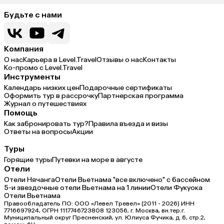
Будьте с нами
Компания
О нас
Карьера в Level.Travel
Отзывы о нас
Контакты
Ко-промо с Level.Travel
Инструменты
Календарь низких цен
Подарочные сертификаты
Оформить тур в рассрочку
Партнерская программа
Журнал о путешествиях
Помощь
Как забронировать тур?
Правила въезда и визы
Ответы на вопросы
Акции
Туры
Горящие туры
Путевки на море в августе
Отели
Отели Нячанга
Отели Вьетнама "все включено" с бассейном
5-и звездочные отели Вьетнама на 1 линии
Отели Фукуока
Отели Вьетнама
Правообладатель ПО: ООО «Левел Тревел» (2011 - 2026) ИНН
7716697924, ОГРН 1117746723808 123056, г. Москва, вн.тер.г.
Муниципальный округ Пресненский, ул. Юлиуса Фучика, д.6, стр.2,