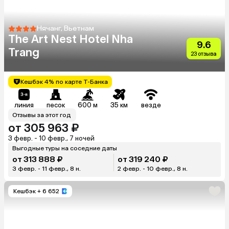
Нячанг, Вьетнам
The Art Nest Hotel Nha
9.6
Trang
23 отзыва
Кешбэк 4% по карте Т-Банка
линия
песок
600 м
35 км
везде
Отзывы за этот год
от 305 963 ₽
3 февр. - 10 февр., 7 ночей
Выгодные туры на соседние даты
от 313 888 ₽
от 319 240 ₽
3 февр. - 11 февр., 8 н.
2 февр. - 10 февр., 8 н.
Кешбэк
+ 6 652