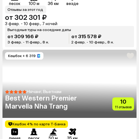
песок
100 м
36 км
везде
Отзывы за этот год
от 302 301 ₽
3 февр. - 10 февр., 7 ночей
Выгодные туры на соседние даты
от 309 166 ₽
от 315 578 ₽
3 февр. - 11 февр., 8 н.
2 февр. - 10 февр., 8 н.
Кешбэк
+ 6 319
Нячанг, Вьетнам
Best Western Premier
10
Marvella Nha Trang
11 отзывов
Кешбэк 4% по карте Т-Банка
линия
песок
50 м
35 км