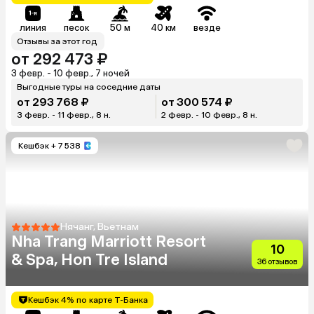
линия
песок
50 м
40 км
везде
Отзывы за этот год
от 292 473 ₽
3 февр. - 10 февр., 7 ночей
Выгодные туры на соседние даты
от 293 768 ₽
от 300 574 ₽
3 февр. - 11 февр., 8 н.
2 февр. - 10 февр., 8 н.
Кешбэк
+ 7 538
Нячанг, Вьетнам
Nha Trang Marriott Resort
10
& Spa, Hon Tre Island
36 отзывов
Кешбэк 4% по карте Т-Банка