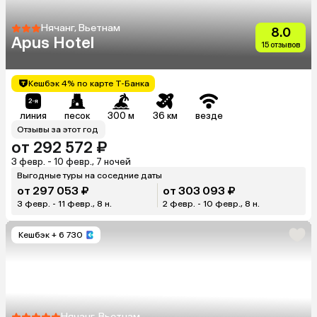
Нячанг, Вьетнам
8.0
Apus Hotel
15 отзывов
Кешбэк 4% по карте Т-Банка
линия
песок
300 м
36 км
везде
Отзывы за этот год
от 292 572 ₽
3 февр. - 10 февр., 7 ночей
Выгодные туры на соседние даты
от 297 053 ₽
от 303 093 ₽
3 февр. - 11 февр., 8 н.
2 февр. - 10 февр., 8 н.
Кешбэк
+ 6 730
Нячанг, Вьетнам