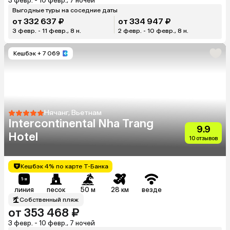
3 февр. - 10 февр., 7 ночей
Выгодные туры на соседние даты
от 332 637 ₽
от 334 947 ₽
3 февр. - 11 февр., 8 н.
2 февр. - 10 февр., 8 н.
Кешбэк
+ 7 069
Нячанг, Вьетнам
Intercontinental Nha Trang
9.9
Hotel
10 отзывов
Кешбэк 4% по карте Т-Банка
линия
песок
50 м
28 км
везде
Собственный пляж
от 353 468 ₽
3 февр. - 10 февр., 7 ночей