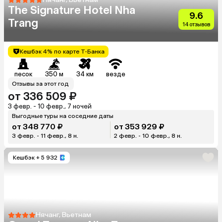
The Signature Hotel Nha
9.6
Trang
14 отзывов
Кешбэк 4% по карте Т-Банка
песок
350 м
34 км
везде
Отзывы за этот год
от 336 509 ₽
3 февр. - 10 февр., 7 ночей
Выгодные туры на соседние даты
от 348 770 ₽
от 353 929 ₽
3 февр. - 11 февр., 8 н.
2 февр. - 10 февр., 8 н.
Кешбэк
+ 5 932
Нячанг, Вьетнам