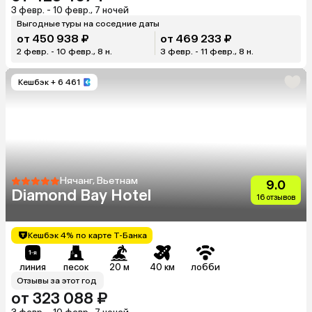
3 февр. - 10 февр., 7 ночей
Выгодные туры на соседние даты
от 450 938 ₽
от 469 233 ₽
2 февр. - 10 февр., 8 н.
3 февр. - 11 февр., 8 н.
Кешбэк
+ 6 461
Нячанг, Вьетнам
9.0
Diamond Bay Hotel
16 отзывов
Кешбэк 4% по карте Т-Банка
линия
песок
20 м
40 км
лобби
Отзывы за этот год
от 323 088 ₽