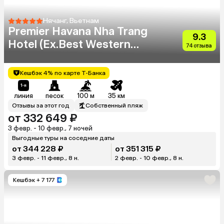
Нячанг, Вьетнам
Premier Havana Nha Trang
9.3
Hotel (Ex.Best Western
74 отзыва
Premier Havana)
Кешбэк 4% по карте Т-Банка
линия
песок
100 м
35 км
Отзывы за этот год
Собственный пляж
от 332 649 ₽
3 февр. - 10 февр., 7 ночей
Выгодные туры на соседние даты
от 344 228 ₽
от 351 315 ₽
3 февр. - 11 февр., 8 н.
2 февр. - 10 февр., 8 н.
Кешбэк
+ 7 177