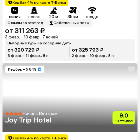
Trang)
Кешбэк 4% по карте Т-Банка
линия
песок
20 м
35 км
везде
Отзывы за этот год
Собственный пляж
от 311 263 ₽
3 февр. - 10 февр., 7 ночей
Выгодные туры на соседние даты
от 320 729 ₽
от 325 793 ₽
3 февр. - 11 февр., 8 н.
2 февр. - 10 февр., 8 н.
Кешбэк
+ 5 849
Нячанг, Вьетнам
9.0
Joy Trip Hotel
19 отзывов
Кешбэк 4% по карте Т-Банка