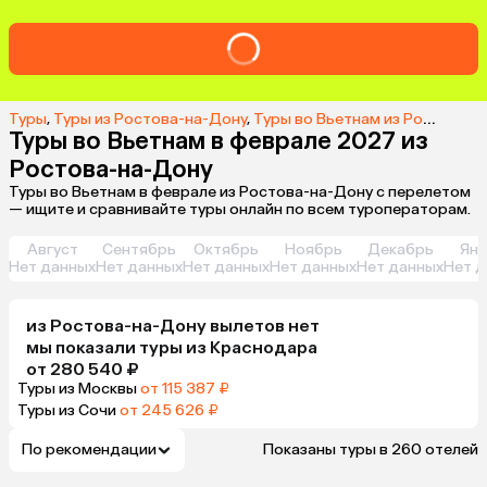
Туры
,
Туры из Ростова-на-Дону
,
Туры во Вьетнам из Ростова-на-Дону
Туры во Вьетнам в феврале 2027 из
Ростова-на-Дону
Туры во Вьетнам в феврале из Ростова-на-Дону с перелетом
— ищите и сравнивайте туры онлайн по всем туроператорам.
Август
Сентябрь
Октябрь
Ноябрь
Декабрь
Янв
Нет данных
Нет данных
Нет данных
Нет данных
Нет данных
Нет д
из
Ростова-на-Дону
вылетов нет
мы показали туры
из
Краснодара
от 280 540 ₽
Туры из Москвы
от 115 387 ₽
Туры из Сочи
от 245 626 ₽
По рекомендации
Показаны туры в 260 отелей