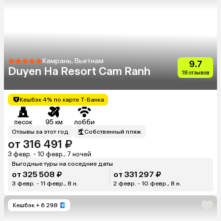
Камрань, Вьетнам
9.7
Duyen Ha Resort Cam Ranh
18 отзывов
Кешбэк 4% по карте Т-Банка
песок
95 км
лобби
Отзывы за этот год
Собственный пляж
от 316 491 ₽
3 февр. - 10 февр., 7 ночей
Выгодные туры на соседние даты
от 325 508 ₽
от 331 297 ₽
3 февр. - 11 февр., 8 н.
2 февр. - 10 февр., 8 н.
Кешбэк
+ 6 298