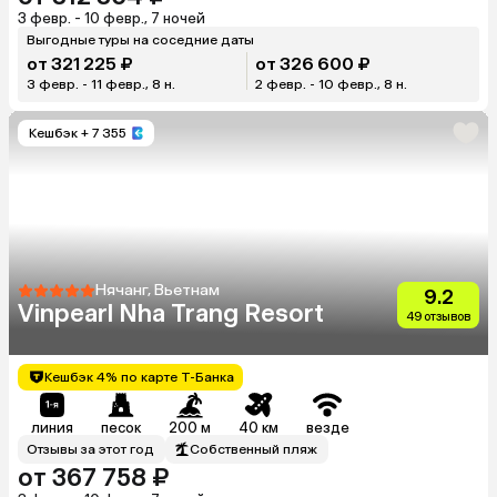
3 февр. - 10 февр., 7 ночей
Выгодные туры на соседние даты
от 321 225 ₽
от 326 600 ₽
3 февр. - 11 февр., 8 н.
2 февр. - 10 февр., 8 н.
Кешбэк
+ 7 355
Нячанг, Вьетнам
9.2
Vinpearl Nha Trang Resort
49 отзывов
Кешбэк 4% по карте Т-Банка
линия
песок
200 м
40 км
везде
Отзывы за этот год
Собственный пляж
от 367 758 ₽