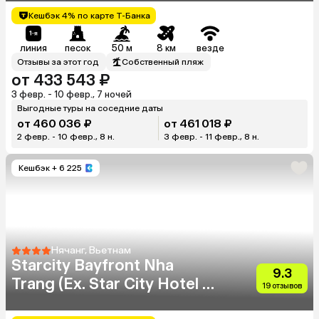
Кешбэк 4% по карте Т-Банка
линия
песок
50 м
8 км
везде
Отзывы за этот год
Собственный пляж
от 433 543 ₽
3 февр. - 10 февр., 7 ночей
Выгодные туры на соседние даты
от 460 036 ₽
от 461 018 ₽
2 февр. - 10 февр., 8 н.
3 февр. - 11 февр., 8 н.
Кешбэк
+ 6 225
Нячанг, Вьетнам
Starcity Bayfront Nha
9.3
Trang (Ex. Star City Hotel &
19 отзывов
Condotel Beachfront Nha