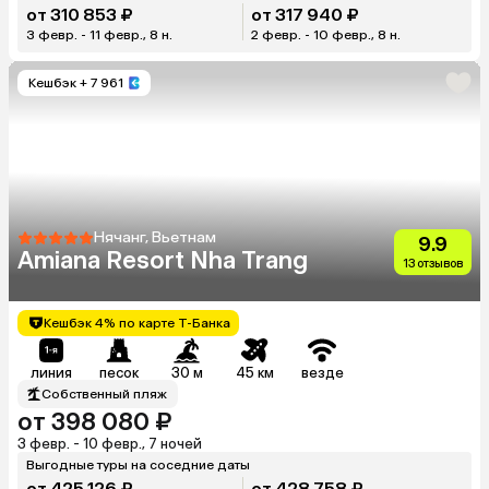
от 310 853 ₽
от 317 940 ₽
3 февр. - 11 февр., 8 н.
2 февр. - 10 февр., 8 н.
Кешбэк
+ 7 961
Нячанг, Вьетнам
9.9
Amiana Resort Nha Trang
13 отзывов
Кешбэк 4% по карте Т-Банка
линия
песок
30 м
45 км
везде
Собственный пляж
от 398 080 ₽
3 февр. - 10 февр., 7 ночей
Выгодные туры на соседние даты
от 425 126 ₽
от 428 758 ₽