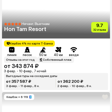
Нячанг, Вьетнам
9.7
Hon Tam Resort
32 отзыва
Кешбэк 4% по карте Т-Банка
линия
песок
50 м
40 км
везде
Отзывы за этот год
Собственный пляж
от 343 874 ₽
3 февр. - 10 февр., 7 ночей
Выгодные туры на соседние даты
от 357 587 ₽
от 362 200 ₽
3 февр. - 11 февр., 8 н.
2 февр. - 10 февр., 8 н.
Кешбэк
+ 6 119