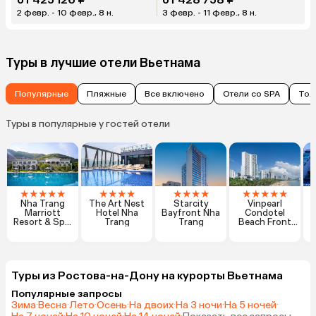
2 февр. - 10 февр., 8 н.
3 февр. - 11 февр., 8 н.
Туры в лучшие отели Вьетнама
Популярные
Пляжные
Все включено
Отели со SPA
Тол
Туры в популярные у гостей отели
★
★
★
★
★
★
★
★
★
★
★
★
★
★
★
★
★
★
Nha Trang
The Art Nest
Starcity
Vinpearl
Marriott
Hotel Nha
Bayfront Nha
Condotel
Resort & Spa,
Trang
Trang
Beach Front
Hon Tre Island
Nha Trang
Туры из Ростова-на-Дону на курорты Вьетнама
Популярные запросы
Зима
·
Весна
·
Лето
·
Осень
·
На двоих
·
На 3 ночи
·
На 5 ночей
·