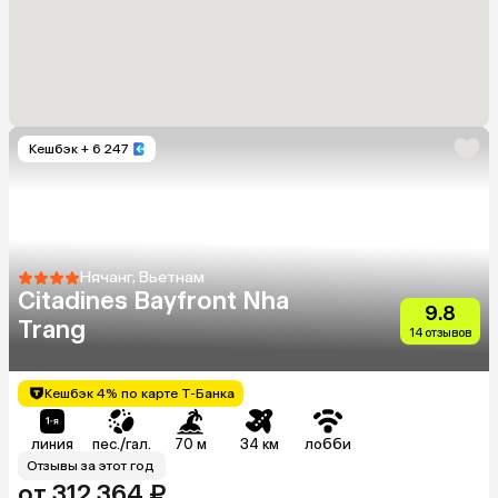
Кешбэк
+ 6 247
Нячанг, Вьетнам
Citadines Bayfront Nha
9.8
Trang
14 отзывов
Кешбэк 4% по карте Т-Банка
линия
пес./гал.
70 м
34 км
лобби
Отзывы за этот год
от 312 364 ₽