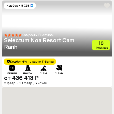
Кешбэк
+ 8 728
Камрань, Вьетнам
Selectum Noa Resort Cam
10
Ranh
11 отзывов
Кешбэк 4% по карте Т-Банка
линия
песок
10 м
10 км
от 436 413 ₽
2 февр. - 10 февр., 8 ночей