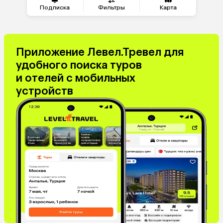
Саудовская Аравия
Куба
Подписка
Фильтры
Карта
Греция
Таджикистан
Венгрия
Болгария
Приложение Левел.Тревел для
удобного поиска туров
и отелей с мобильных
устройств