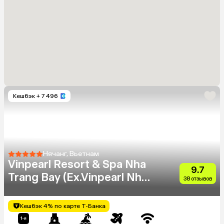
Кешбэк
+ 7 496
Нячанг, Вьетнам
Vinpearl Resort & Spa Nha
9.7
Trang Bay (Ex.Vinpearl Nha
38 отзывов
Trang Bay Resort & Villas)
Кешбэк 4% по карте Т-Банка