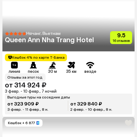
Нячанг, Вьетнам
9.5
Queen Ann Nha Trang Hotel
16 отзывов
Кешбэк 4% по карте Т-Банка
линия
песок
30 м
35 км
везде
Отзывы за этот год
от 314 924 ₽
3 февр. - 10 февр., 7 ночей
Выгодные туры на соседние даты
от 323 909 ₽
от 329 840 ₽
3 февр. - 11 февр., 8 н.
2 февр. - 10 февр., 8 н.
Кешбэк
+ 6 877