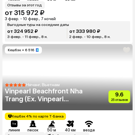
Отзывы за этот год
от 315 972 ₽
3 февр. - 10 февр., 7 ночей
Выгодные туры на соседние даты
от 324 952 ₽
от 333 980 ₽
3 февр. - 11 февр., 8 н.
2 февр. - 10 февр., 8 н.
Кешбэк
+ 6 516
Нячанг, Вьетнам
Vinpearl Beachfront Nha
9.6
Trang (Ex. Vinpearl
25 отзывов
Condotel Beach Front Nha
Trang)
Кешбэк 4% по карте Т-Банка
линия
песок
50 м
40 км
везде