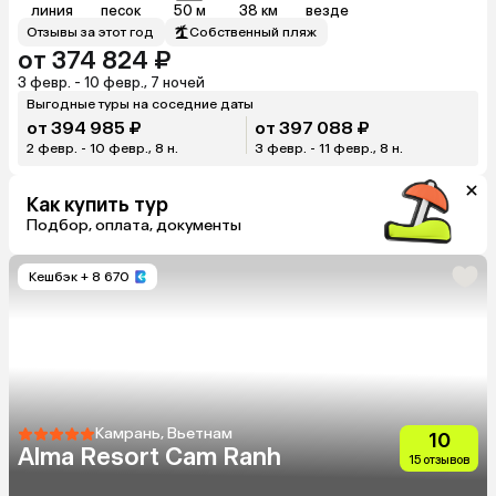
линия
песок
50 м
38 км
везде
Отзывы за этот год
Собственный пляж
от 374 824 ₽
3 февр. - 10 февр., 7 ночей
Выгодные туры на соседние даты
от 394 985 ₽
от 397 088 ₽
2 февр. - 10 февр., 8 н.
3 февр. - 11 февр., 8 н.
Как купить тур
Подбор, оплата, документы
Кешбэк
+ 8 670
Камрань, Вьетнам
10
Alma Resort Cam Ranh
15 отзывов