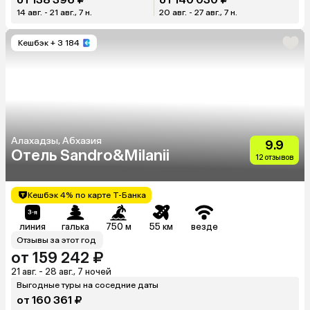
14 авг. - 21 авг., 7 н.
20 авг. - 27 авг., 7 н.
Кешбэк
+ 3 184
Алахадзы, Абхазия
9.9
Отель Sandro&Milanii
12 отзывов
Кешбэк 4% по карте Т-Банка
линия
галька
750 м
55 км
везде
Отзывы за этот год
от 159 242 ₽
21 авг. - 28 авг., 7 ночей
Выгодные туры на соседние даты
от 160 361 ₽