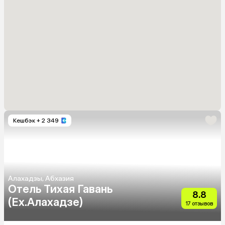
Кешбэк
+ 2 349
Алахадзы, Абхазия
Отель Тихая Гавань
8.8
(Ex.Алахадзе)
17 отзывов