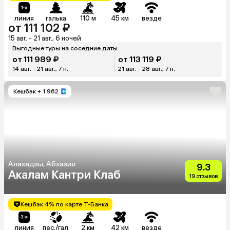
линия
галька
110 м
45 км
везде
от 111 102 ₽
15 авг. - 21 авг., 6 ночей
Выгодные туры на соседние даты
от 111 989 ₽
от 113 119 ₽
14 авг. - 21 авг., 7 н.
21 авг. - 28 авг., 7 н.
Кешбэк
+ 1 962
Алахадзы, Абхазия
9.3
Акалам Кантри Клаб
19 отзывов
Кешбэк 4% по карте Т-Банка
линия
пес./гал.
2 км
42 км
везде