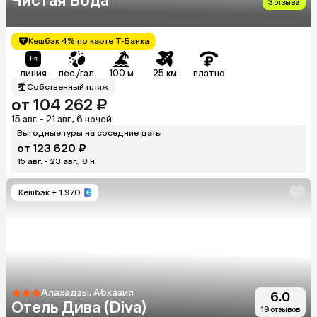
Чистая Вода
3 отзыва
Кешбэк 4% по карте Т-Банка
линия
пес./гал.
100 м
25 км
платно
Собственный пляж
от 104 262 ₽
15 авг. - 21 авг., 6 ночей
Выгодные туры на соседние даты
от 123 620 ₽
15 авг. - 23 авг., 8 н.
Кешбэк
+ 1 970
Алахадзы, Абхазия
6.0
Отель Дива (Diva)
19 отзывов