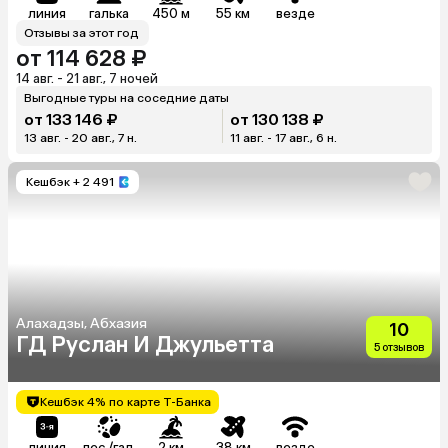
линия
галька
450 м
55 км
везде
Отзывы за этот год
от 114 628 ₽
14 авг. - 21 авг., 7 ночей
Выгодные туры на соседние даты
от 133 146 ₽
от 130 138 ₽
13 авг. - 20 авг., 7 н.
11 авг. - 17 авг., 6 н.
Кешбэк
+ 2 491
Алахадзы, Абхазия
10
ГД Руслан И Джульетта
5 отзывов
Кешбэк 4% по карте Т-Банка
линия
пес./гал.
2 км
38 км
везде