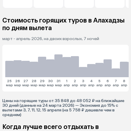
Стоимость горящих туров в Алахадзы
по дням вылета
март - апрель 2026, на двоих взрослых, 7 ночей
25
26
27
28
29
30
31
1
2
3
4
5
6
7
8
мар
мар
мар
мар
мар
мар
мар
апр
апр
апр
апр
апр
апр
апр
апр
Цены на горящие туры от 35 848 до 48 052 ₽ на ближайшие
30 дней (данные на 24 марта 2026) — Экономия до 15% с
вылетами 3, 7, 11, 12, 15 апреля (на 5 758 ₽ дешевле чем в
среднем)
Когда лучше всего отдыхать в