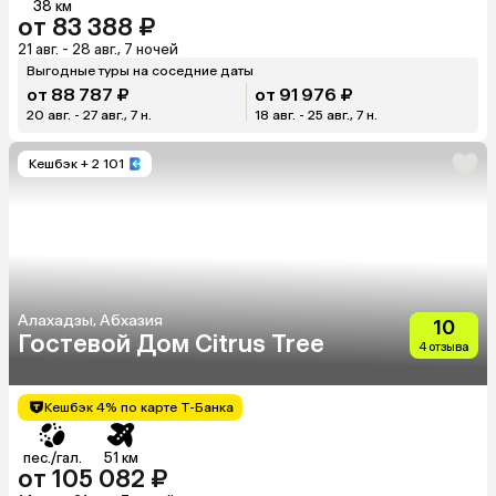
38 км
от 83 388 ₽
21 авг. - 28 авг., 7 ночей
Выгодные туры на соседние даты
от 88 787 ₽
от 91 976 ₽
20 авг. - 27 авг., 7 н.
18 авг. - 25 авг., 7 н.
Кешбэк
+ 2 101
Алахадзы, Абхазия
10
Гостевой Дом Citrus Tree
4 отзыва
Кешбэк 4% по карте Т-Банка
пес./гал.
51 км
от 105 082 ₽