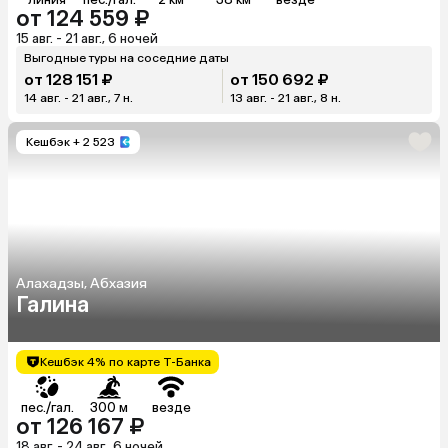
от 124 559 ₽
15 авг. - 21 авг., 6 ночей
Выгодные туры на соседние даты
от 128 151 ₽
от 150 692 ₽
14 авг. - 21 авг., 7 н.
13 авг. - 21 авг., 8 н.
Кешбэк
+ 2 523
Алахадзы, Абхазия
Галина
Кешбэк 4% по карте Т-Банка
пес./гал.
300 м
везде
от 126 167 ₽
18 авг. - 24 авг., 6 ночей