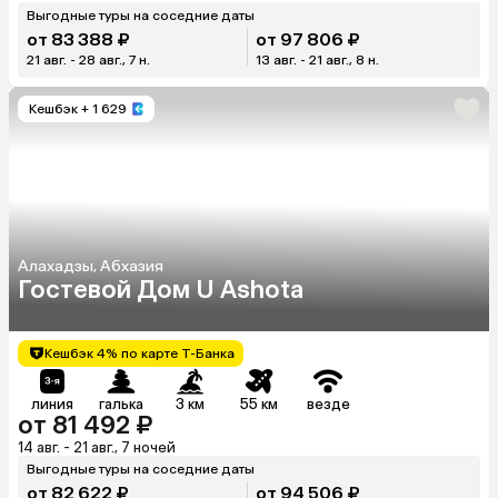
Выгодные туры на соседние даты
от 83 388 ₽
от 97 806 ₽
21 авг. - 28 авг., 7 н.
13 авг. - 21 авг., 8 н.
Кешбэк
+ 1 629
Алахадзы, Абхазия
Гостевой Дом U Ashota
Кешбэк 4% по карте Т-Банка
линия
галька
3 км
55 км
везде
от 81 492 ₽
14 авг. - 21 авг., 7 ночей
Выгодные туры на соседние даты
от 82 622 ₽
от 94 506 ₽