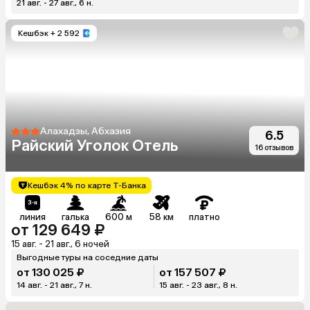
21 авг. - 27 авг., 6 н.
Кешбэк
+ 2 592
Алахадзы, Абхазия
6.5
Райский Уголок Отель
16 отзывов
Кешбэк 4% по карте Т-Банка
линия
галька
600 м
58 км
платно
от 129 649 ₽
15 авг. - 21 авг., 6 ночей
Выгодные туры на соседние даты
от 130 025 ₽
от 157 507 ₽
14 авг. - 21 авг., 7 н.
15 авг. - 23 авг., 8 н.