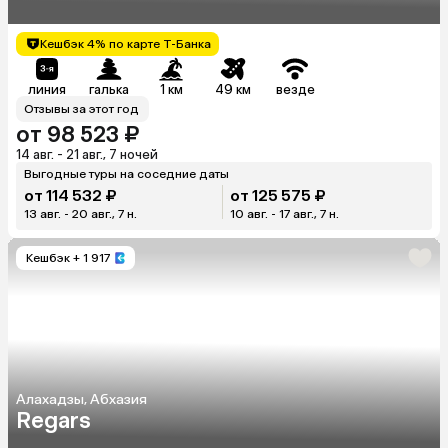
Кешбэк 4% по карте Т-Банка
линия
галька
1 км
49 км
везде
Отзывы за этот год
от 98 523 ₽
14 авг. - 21 авг., 7 ночей
Выгодные туры на соседние даты
от 114 532 ₽
от 125 575 ₽
13 авг. - 20 авг., 7 н.
10 авг. - 17 авг., 7 н.
Кешбэк
+ 1 917
Алахадзы, Абхазия
Regars