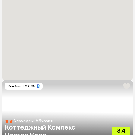
Кешбэк
+ 2 085
Алахадзы, Абхазия
Коттеджный Комлекс
8.4