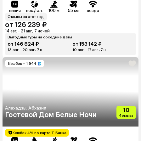
линия
пес./гал.
100 м
55 км
везде
Отзывы за этот год
от 126 239 ₽
14 авг. - 21 авг., 7 ночей
Выгодные туры на соседние даты
от 146 824 ₽
от 153 142 ₽
13 авг. - 20 авг., 7 н.
10 авг. - 17 авг., 7 н.
Кешбэк
+ 1 944
Алахадзы, Абхазия
10
Гостевой Дом Белые Ночи
4 отзыва
Кешбэк 4% по карте Т-Банка