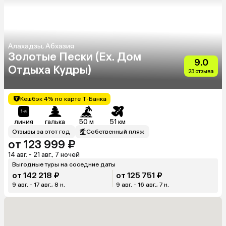
Алахадзы, Абхазия
Золотые Пески (Ex. Дом
9.0
Отдыха Кудры)
23 отзыва
Кешбэк 4% по карте Т-Банка
линия
галька
50 м
51 км
Отзывы за этот год
Собственный пляж
от 123 999 ₽
14 авг. - 21 авг., 7 ночей
Выгодные туры на соседние даты
от 142 218 ₽
от 125 751 ₽
9 авг. - 17 авг., 8 н.
9 авг. - 16 авг., 7 н.