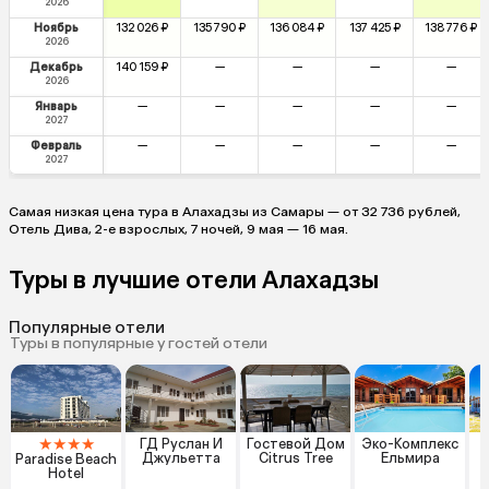
2026
Ноябрь
132 026 ₽
135 790 ₽
136 084 ₽
137 425 ₽
138 776 ₽
2026
Декабрь
140 159 ₽
—
—
—
—
2026
Январь
—
—
—
—
—
2027
Февраль
—
—
—
—
—
2027
Самая низкая цена тура в Алахадзы из Самары — от 32 736 рублей,
Отель Дива, 2-е взрослых, 7 ночей, 9 мая — 16 мая.
Туры в лучшие отели Алахадзы
Популярные отели
Туры в популярные у гостей отели
★
★
★
★
ГД Руслан И
Гостевой Дом
Эко-Комплекс
Джульетта
Citrus Tree
Ельмира
Paradise Beach
Hotel