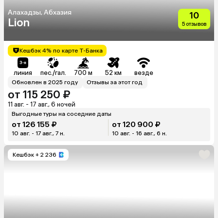
Алахадзы, Абхазия
10
Lion
5 отзывов
Кешбэк 4% по карте Т-Банка
линия
пес./гал.
700 м
52 км
везде
Обновлен в 2025 году
Отзывы за этот год
от 115 250 ₽
11 авг. - 17 авг., 6 ночей
Выгодные туры на соседние даты
от 126 155 ₽
от 120 900 ₽
10 авг. - 17 авг., 7 н.
10 авг. - 16 авг., 6 н.
Кешбэк
+ 2 236