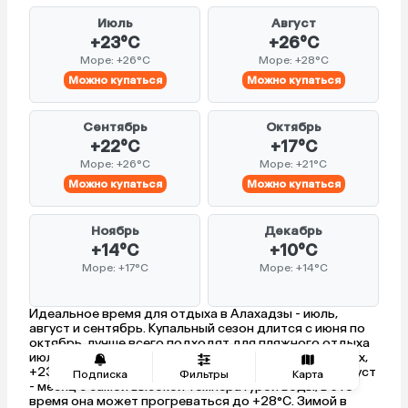
Июль
Август
+23°C
+26°C
Море: +26°C
Море: +28°C
Можно купаться
Можно купаться
Сентябрь
Октябрь
+22°C
+17°C
Море: +26°C
Море: +21°C
Можно купаться
Можно купаться
Ноябрь
Декабрь
+14°C
+10°C
Море: +17°C
Море: +14°C
Идеальное время для отдыха в Алахадзы - июль,
август и сентябрь. Купальный сезон длится с июня по
октябрь, лучше всего подходят для пляжного отдыха
июль (+23°C воздух, +26°C вода), июнь (+22°C воздух,
+23°C вода), август (+26°C воздух, +28°C вода). Август
Подписка
Фильтры
Карта
- месяц с самой высокой температурой воды, в это
время она может прогреваться до +28°C. Зимой в