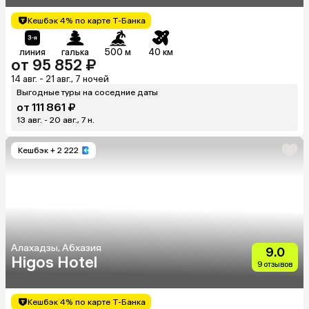
Кешбэк 4% по карте Т-Банка
линия
галька
500 м
40 км
от 95 852 ₽
14 авг. - 21 авг., 7 ночей
Выгодные туры на соседние даты
от 111 861 ₽
13 авг. - 20 авг., 7 н.
Кешбэк
+ 2 222
Алахадзы, Абхазия
9.0
Higos Hotel
9 отзывов
Кешбэк 4% по карте Т-Банка