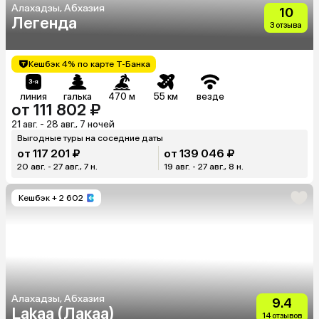
Алахадзы, Абхазия
10
Легенда
3 отзыва
Кешбэк 4% по карте Т-Банка
линия
галька
470 м
55 км
везде
от 111 802 ₽
21 авг. - 28 авг., 7 ночей
Выгодные туры на соседние даты
от 117 201 ₽
от 139 046 ₽
20 авг. - 27 авг., 7 н.
19 авг. - 27 авг., 8 н.
Кешбэк
+ 2 602
Алахадзы, Абхазия
9.4
Lakaa (Лакаа)
14 отзывов