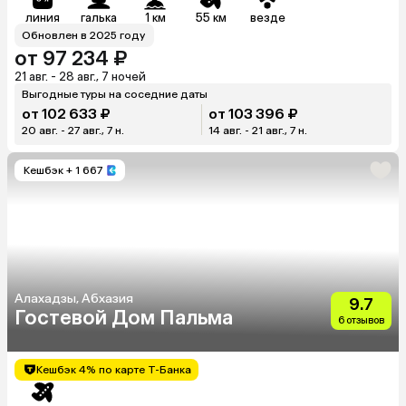
линия
галька
1 км
55 км
везде
Обновлен в 2025 году
от 97 234 ₽
21 авг. - 28 авг., 7 ночей
Выгодные туры на соседние даты
от 102 633 ₽
от 103 396 ₽
20 авг. - 27 авг., 7 н.
14 авг. - 21 авг., 7 н.
Кешбэк
+ 1 667
Алахадзы, Абхазия
9.7
Гостевой Дом Пальма
6 отзывов
Кешбэк 4% по карте Т-Банка