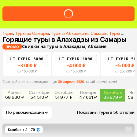
Туры
,
Туры из Самары
,
Туры в Абхазию из Самары
,
Туры в Алахадзы из Самары
Горящие туры в Алахадзы из Самары
Скидки на туры в Алахадзы, Абхазия
ПРОМО
LT-EXPLR-3000
LT-EXPLR-4000
LT-EXPLR-50
−3 000 ₽
−4 000 ₽
−5 000 ₽
от 100 000 ₽
от 150 000 ₽
от 200 000 ₽
Срок действия промокодов — до
30 апреля 2026
на сайте level.travel
Август
Сентябрь
Октябрь
Ноябрь
Декабрь
Янв
69 630 ₽
54 513 ₽
51 977 ₽
47 631 ₽
35 879 ₽
58 7
По рекомендации
Показаны туры в 56 отелей
Кешбэк
+ 2 479