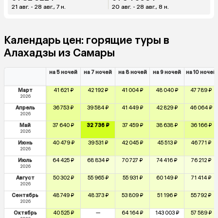
21 авг. - 28 авг., 7 н.
20 авг. - 28 авг., 8 н.
Календарь цен: горящие туры в
Алахадзы из Самары
на 5 ночей
на 7 ночей
на 8 ночей
на 9 ночей
на 10 ночей
Март
41 621 ₽
42 192 ₽
41 004 ₽
48 040 ₽
47 789 ₽
2026
Апрель
36 753 ₽
39 584 ₽
41 449 ₽
42 829 ₽
46 064 ₽
2026
Май
37 640 ₽
32 736 ₽
37 459 ₽
38 638 ₽
36 166 ₽
2026
Июнь
40 479 ₽
39 531 ₽
42 045 ₽
45 513 ₽
46 771 ₽
2026
Июль
64 425 ₽
68 834 ₽
70 727 ₽
74 416 ₽
76 212 ₽
2026
Август
50 302 ₽
55 965 ₽
55 931 ₽
60 149 ₽
71 414 ₽
2026
Сентябрь
48 749 ₽
48 373 ₽
53 809 ₽
51 196 ₽
55 792 ₽
2026
Октябрь
40 525 ₽
—
64 164 ₽
143 003 ₽
57 589 ₽