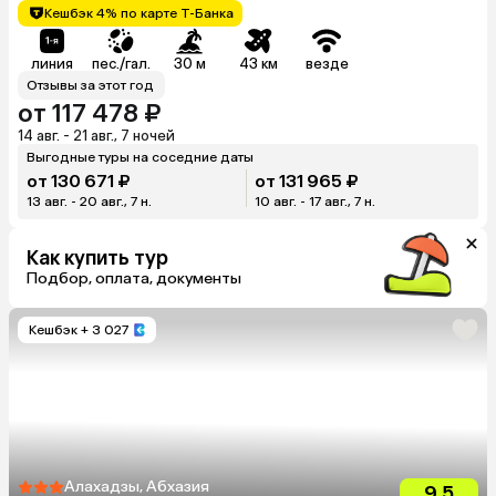
Кешбэк 4% по карте Т-Банка
линия
пес./гал.
30 м
43 км
везде
Отзывы за этот год
от 117 478 ₽
14 авг. - 21 авг., 7 ночей
Выгодные туры на соседние даты
от 130 671 ₽
от 131 965 ₽
13 авг. - 20 авг., 7 н.
10 авг. - 17 авг., 7 н.
Как купить тур
Подбор, оплата, документы
Кешбэк
+ 3 027
Алахадзы, Абхазия
9.5