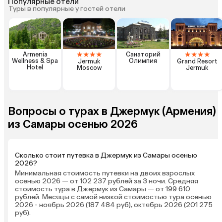
Популярные отели
Туры в популярные у гостей отели
★
★
★
★
★
★
★
★
Armenia
Санаторий
Wellness & Spa
Олимпия
Jermuk
Grand Resort
Hotel
Moscow
Jermuk
Вопросы о турах в Джермук (Армения)
из Самары осенью 2026
Сколько стоит путевка в Джермук из Самары осенью
2026?
Минимальная стоимость путевки на двоих взрослых
осенью 2026 — от 102 237 рублей за 3 ночи. Средняя
стоимость тура в Джермук из Самары — от 199 610
рублей. Месяцы с самой низкой стоимостью тура осенью
2026 - ноябрь 2026 (187 484 руб), октябрь 2026 (201 275
руб).