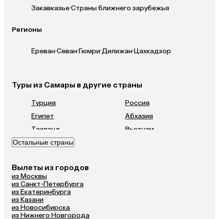
Закавказье
·
Страны ближнего зарубежья
Регионы
Ереван
·
Севан
·
Гюмри
·
Дилижан
·
Цахкадзор
Туры из Самары в другие страны
Турция
Россия
Египет
Абхазия
Таиланд
Вьетнам
Остальные страны
ОАЭ
Мальдивы
Грузия
Армения
Вылеты из городов
Казахстан
Шри-Ланка
из Москвы
Узбекистан
Азербайджан
из Санкт-Петербурга
из Екатеринбурга
Сербия
Катар
из Казани
из Новосибирска
Киргизия
Гонконг
из Нижнего Новгорода