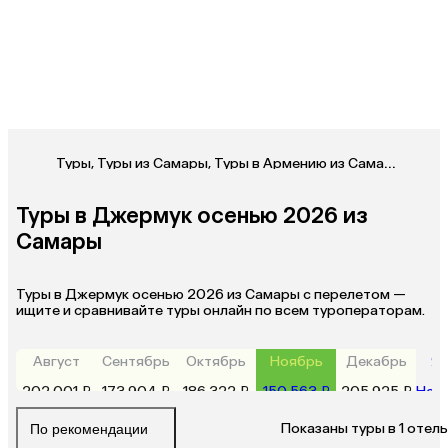
Туры
,
Туры из Самары
,
Туры в Армению из Самары
,
Туры
Туры в Джермук осенью 2026 из
Самары
Туры в Джермук осенью 2026 из Самары с перелетом —
ищите и сравнивайте туры онлайн по всем туроператорам.
Август
Сентябрь
Октябрь
Ноябрь
Декабрь
Ян
202 001 ₽
173 904 ₽
186 322 ₽
150 563 ₽
205 925 ₽
Нет 
Показаны туры в 1 отель
По рекомендации