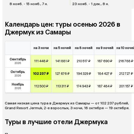
8 нояб. - 15 нояб., 7 н.
23 нояб. - 1 дек., 8 н.
Календарь цен: туры осенью 2026 в
Джермук из Самары
на 3 ночи
на 5 ночей
на 8 ночей
на 9 ночей
на 10 ноче
Сентябрь
111 448 ₽
141 881 ₽
210 517 ₽
187 690 ₽
216 788 ₽
2026
Октябрь
102 237 ₽
127 676 ₽
194 329 ₽
184 427 ₽
212 727 ₽
2026
Ноябрь
112 500 ₽
113 311 ₽
174 943 ₽
187 484 ₽
201 157 ₽
2026
Самая низкая цена тура в Джермук из Самары — от 102 237 рублей,
Grand Resort Jermuk, 2-е взрослых, 3 ночи, 16 октября — 19 октября.
Туры в лучшие отели Джермука