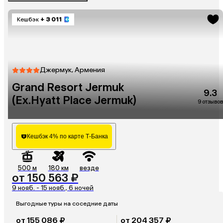
Кешбэк
+ 3 011
Джермук, Армения
Grand Resort Jermuk
9.3
(Ex.Hyatt Place Jermuk)
9 отзывов
Кешбэк 4% по карте Т-Банка
500 м
180 км
везде
от 150 563 ₽
9 нояб. - 15 нояб., 6 ночей
Выгодные туры на соседние даты
от 155 086 ₽
от 204 357 ₽