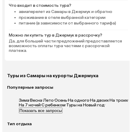
Что входит в стоимость тура?
авиаперелет из Самары в Джермук и обратно
проживание в отеле выбранной категории
питание (в зависимости от выбранного тарифа)
Можно ли купить тур в Джермук в рассрочку?
Да, для большей части предложений предоставляется
возможность оплаты тура частями с рассрочкой
платежа.
Туры из Самары на курорты Джермука
Популярные запросы
Зима
·
Весна
·
Лето
·
Осень
·
На одного
·
На двоих
·
На троих
·
На 7 ночей
·
С ребенком
·
Туры на Новый год
·
Показать все запросы
Тип отдыха