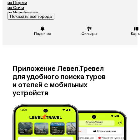
Саудовская Аравия
Венгрия
из Перми
из Сочи
из Челябинска
Показать все города
из Омска
Подписка
Фильтры
Карт
Приложение Левел.Тревел
для удобного поиска туров
и отелей с мобильных
устройств