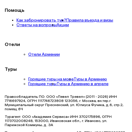
Помощь
Как забронировать тур?
Правила въезда и визы
Ответы на вопросы
Акции
Отели
Отели Армении
Туры
Горящие туры на море
Туры в Армению
Горящие туры
Туры в Армению в апреле
Правообладатель ПО: ООО «Левел Тревел» (2011 - 2026) ИНН
7716697924, ОГРН 1117746723808 123056, г. Москва, вн.тер.г.
Муниципальный округ Пресненский, ул. Юлиуса Фучика, д.6, стр.2,
помещ.6Ч
Турагент: ООО «Академия Сервиса» ИНН 3702175896, ОГРН
1173702008248, 153000, Ивановская обл., г. Иваново, ул.
Парижской Коммуны, д. ЗА