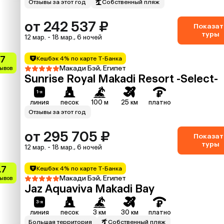
Отзывы за этот год
Собственный пляж
от 242 537 ₽
Показат
туры
12 мар. - 18 мар., 6 ночей
.7
Кешбэк 4% по карте Т-Банка
Макади Бэй, Египет
зывов
Sunrise Royal Makadi Resort -Select-
линия
песок
100 м
25 км
платно
Отзывы за этот год
от 295 705 ₽
Показат
туры
12 мар. - 18 мар., 6 ночей
.7
Кешбэк 4% по карте Т-Банка
Макади Бэй, Египет
зывов
Jaz Aquaviva Makadi Bay
линия
песок
3 км
30 км
платно
Большая территория
Собственный пляж