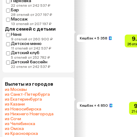
Парковка
22 отеля от 242 537 ₽
Бар
28 отелей от 207 197 ₽
Массаж
13 отелей от 207 197 ₽
Для семей с детьми
Няня
9
Кешбэк
+ 5 358
9 отелей от 260 900 ₽
Детское меню
26 от
11 отелей от 242 537 ₽
Детский клуб
5 отелей от 252 782 ₽
Детский бассейн
22 отеля от 242 537 ₽
Вылеты из городов
из Москвы
из Санкт-Петербурга
из Екатеринбурга
из Казани
9
Кешбэк
+ 4 850
из Новосибирска
21 
из Нижнего Новгорода
из Сочи
из Челябинска
из Омска
из Красноярска