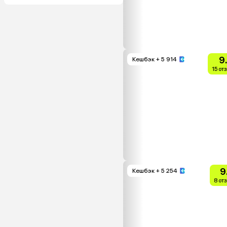
9
Кешбэк
+ 5 914
15 от
9
Кешбэк
+ 5 254
8 от