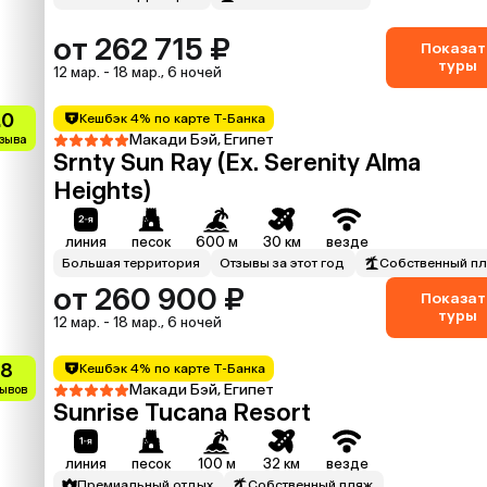
от 262 715 ₽
Показат
туры
12 мар. - 18 мар., 6 ночей
.0
Кешбэк 4% по карте Т-Банка
Макади Бэй, Египет
тзыва
Srnty Sun Ray (Ex. Serenity Alma
Heights)
линия
песок
600 м
30 км
везде
Большая территория
Отзывы за этот год
Собственный п
от 260 900 ₽
Показат
туры
12 мар. - 18 мар., 6 ночей
.8
Кешбэк 4% по карте Т-Банка
Макади Бэй, Египет
зывов
Sunrise Tucana Resort
линия
песок
100 м
32 км
везде
Премиальный отдых
Собственный пляж