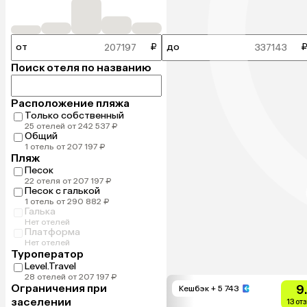
от
₽
до
Поиск отеля по названию
Расположение пляжа
Только собственный
25 отелей от 242 537 ₽
Общий
1 отель от 207 197 ₽
Пляж
Песок
22 отеля от 207 197 ₽
Песок с галькой
1 отель от 290 882 ₽
Галька
Нет отелей
Платформа
Нет отелей
Туроператор
Level.Travel
28 отелей от 207 197 ₽
Ограничения при
9
Кешбэк
+ 5 743
заселении
13 от