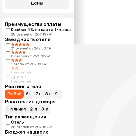
цены
Преимущества оплаты
Кешбэк 4% по карте Т-Банка
28 отелей от 207 197 ₽
Звёздность отеля
21 отелей от 242 537 ₽
6 отелей от 252 782 ₽
1 отель от 207 197 ₽
Нет отелей
другое
Нет отелей
Рейтинг отеля
Любой
6+
7+
8+
9+
Расстояние до моря
1-я линия
2-я
3-я
Тип размещения
Отель
28 отелей от 207 197 ₽
Бюджет на двоих