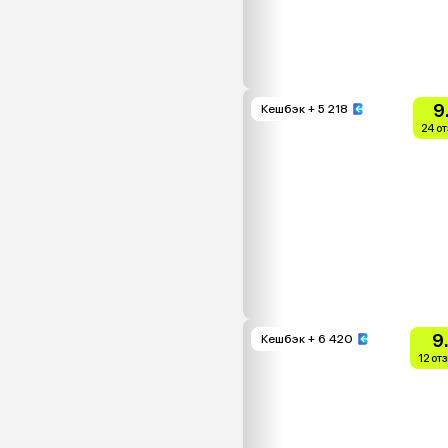
9
Кешбэк
+ 5 218
24 о
9
Кешбэк
+ 6 420
12 от