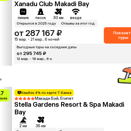
Xanadu Club Makadi Bay
линия
песок
30 км
везде
Открылся в 2025 году
Отзывы за этот год
от 287 167 ₽
Показат
туры
15 мар. - 21 мар., 6 ночей
Выгодные туры на соседние даты
от 295 745 ₽
12 мар. - 18 мар., 6 н.
ы
.7
Кешбэк 4% по карте Т-Банка
Макади Бэй, Египет
тзыва
Stella Gardens Resort & Spa Makadi
Bay
2 км
35 км