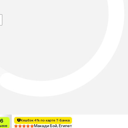
₽
.6
Кешбэк 4% по карте Т-Банка
Макади Бэй, Египет
зывов