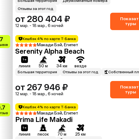
Большая территория
Двухкомнатные номера
Отзывы за этот год
от 280 404 ₽
Показат
туры
12 мар. - 18 мар., 6 ночей
.7
Кешбэк 4% по карте Т-Банка
Макади Бэй, Египет
зывов
Serenity Alpha Beach
линия
50 м
34 км
везде
Большая территория
Отзывы за этот год
Собственный п
от 267 946 ₽
Показат
туры
12 мар. - 18 мар., 6 ночей
.7
Кешбэк 4% по карте Т-Банка
Макади Бэй, Египет
отзыв
Prima Life Makadi
линия
песок
70 м
25 км