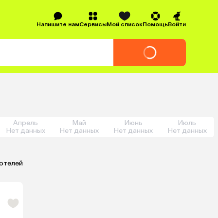
Напишите нам
Сервисы
Мой список
Помощь
Войти
Апрель
Май
Июнь
Июль
Нет данных
Нет данных
Нет данных
Нет данных
 отелей