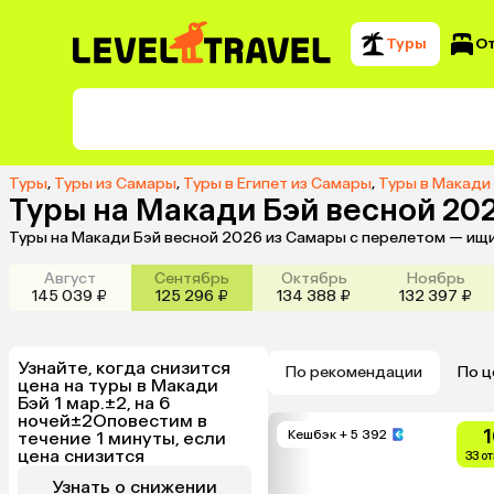
Туры
О
Туры
,
Туры из Самары
,
Туры в Египет из Самары
,
Туры в Макади
Туры на Макади Бэй весной 20
Туры на Макади Бэй весной 2026 из Самары с перелетом — ищи
Август
Сентябрь
Октябрь
Ноябрь
145 039 ₽
125 296 ₽
134 388 ₽
132 397 ₽
Узнайте, когда снизится
По рекомендации
По ц
цена на туры в Макади
Бэй 1 мар.±2, на 6
ночей±2
Оповестим в
1
Кешбэк
+ 5 392
течение 1 минуты, если
цена снизится
33 о
Узнать о снижении