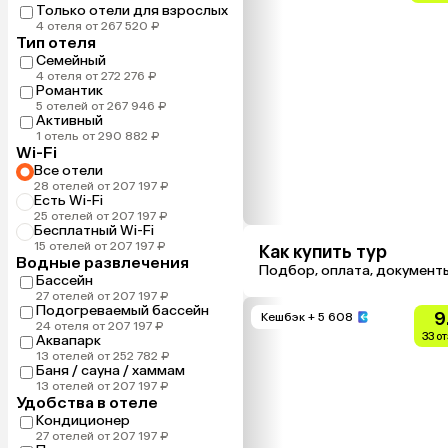
Только отели для взрослых
4 отеля от 267 520 ₽
Тип отеля
Семейный
4 отеля от 272 276 ₽
Романтик
5 отелей от 267 946 ₽
Активный
1 отель от 290 882 ₽
Wi-Fi
Все отели
28 отелей от 207 197 ₽
Есть Wi-Fi
25 отелей от 207 197 ₽
Бесплатный Wi-Fi
15 отелей от 207 197 ₽
Как купить тур
Водные развлечения
Подбор, оплата, документ
Бассейн
27 отелей от 207 197 ₽
Подогреваемый бассейн
9
Кешбэк
+ 5 608
24 отеля от 207 197 ₽
33 о
Аквапарк
13 отелей от 252 782 ₽
Баня / сауна / хаммам
13 отелей от 207 197 ₽
Удобства в отеле
Кондиционер
27 отелей от 207 197 ₽