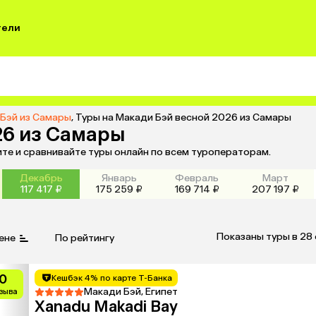
тели
 Бэй из Самары
,
Туры на Макади Бэй весной 2026 из Самары
26 из Самары
те и сравнивайте туры онлайн по всем туроператорам.
Декабрь
Январь
Февраль
Март
117 417 ₽
175 259 ₽
169 714 ₽
207 197 ₽
Показаны туры в 28
ене
По рейтингу
0
Кешбэк 4% по карте Т-Банка
Макади Бэй, Египет
тзыва
Xanadu Makadi Bay