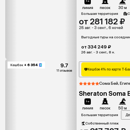
линия
песок
30 м
Большая территория
С
от 281 182 ₽
28 авг. - 3 сент., 6 ночей
Выгодные туры на соседни
от 334 249 ₽
26 авг. - 3 сент., 8 н.
9.7
Кешбэк
+ 6 354
Кешбэк 4% по карте Т-Ба
11 отзывов
Сома Бей, Егип
Sheraton Soma 
линия
песок
50 м
Большая территория
Дв
Собственный пляж