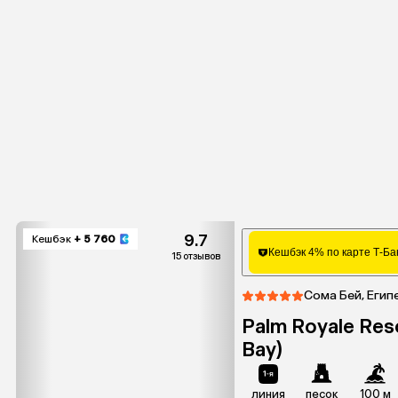
9.7
Кешбэк
+ 5 760
Кешбэк 4% по карте Т-Ба
15 отзывов
Сома Бей, Егип
Palm Royale Res
Bay)
линия
песок
100 м