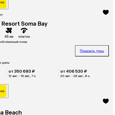
нка
ет
 Resort Soma Bay
45 км
платно
обственный пляж
Показать туры
е даты
от 350 683 ₽
от 406 530 ₽
12 авг. - 19 авг., 7 н.
20 авг. - 28 авг., 8 н.
нка
ma Beach