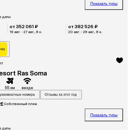
Показать туры
е даты
от 352 061 ₽
от 382 526 ₽
19 авг. - 27 авг., 8 н.
20 авг. - 28 авг., 8 н.
нка
ет
esort Ras Soma
55 км
везде
ухкомнатные номера
Отзывы за этот год
Собственный пляж
Показать туры
е даты