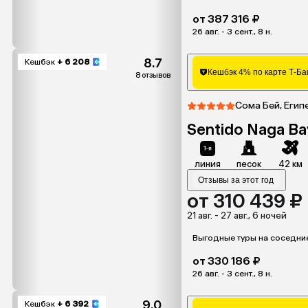
от 387 316 ₽
26 авг. - 3 сент., 8 н.
8.7
Кешбэк
+ 6 208
Кешбэк 4% по карте Т-Ба
8 отзывов
Сома Бей, Егип
Sentido Naga Ba
линия
песок
42 км
Отзывы за этот год
от 310 439 ₽
21 авг. - 27 авг., 6 ночей
Выгодные туры на соседни
от 330 186 ₽
26 авг. - 3 сент., 8 н.
9.0
Кешбэк
+ 6 392