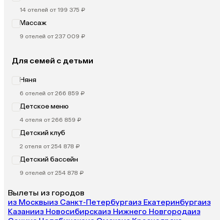
14 отелей от 199 375 ₽
Массаж
9 отелей от 237 009 ₽
Для семей с детьми
Няня
6 отелей от 266 859 ₽
Детское меню
4 отеля от 266 859 ₽
Детский клуб
2 отеля от 254 878 ₽
Детский бассейн
9 отелей от 254 878 ₽
Вылеты из городов
из Москвы
из Санкт-Петербурга
из Екатеринбурга
из
Казани
из Новосибирска
из Нижнего Новгорода
из