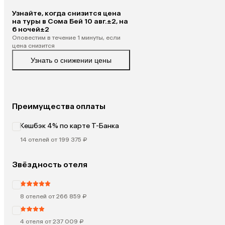
Узнайте, когда снизится цена
на туры в Сома Бей 10 авг.±2, на
6 ночей±2
Оповестим в течение 1 минуты, если
цена снизится
Узнать о снижении цены
Преимущества оплаты
Кешбэк 4% по карте Т-Банка
14 отелей от 199 375 ₽
Звёздность отеля
8 отелей от 266 859 ₽
4 отеля от 237 009 ₽