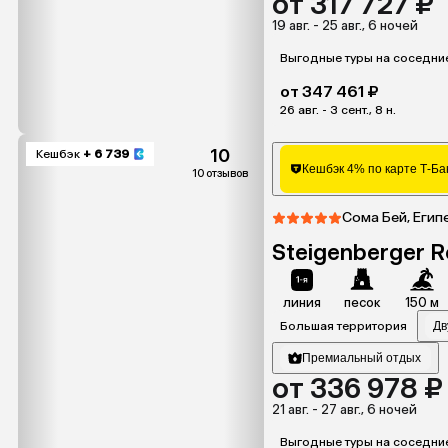
от 317 727 ₽
19 авг. - 25 авг., 6 ночей
Выгодные туры на соседни
от 347 461 ₽
26 авг. - 3 сент., 8 н.
10
Кешбэк
+ 6 739
Кешбэк 4% по карте Т-Ба
10 отзывов
Сома Бей, Егип
Steigenberger R
линия
песок
150 м
Большая территория
Дв
Премиальный отдых
от 336 978 ₽
21 авг. - 27 авг., 6 ночей
Выгодные туры на соседни