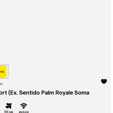
нка
ет
ort (Ex. Sentido Palm Royale Soma
56 км
везде