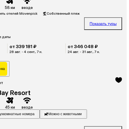
58 км
везде
еть отелей Movenpick
Собственный пляж
Показать туры
е даты
от 339 181 ₽
от 346 048 ₽
28 авг. - 4 сент., 7 н.
24 авг. - 31 авг., 7 н.
нка
ет
Bay Resort
45 км
везде
ухкомнатные номера
Можно с животными