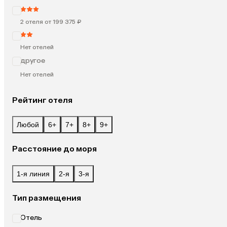
2 отеля от 199 375 ₽
Нет отелей
другое
Нет отелей
Рейтинг отеля
Любой
6+
7+
8+
9+
Расстояние до моря
1-я линия
2-я
3-я
Тип размещения
Отель