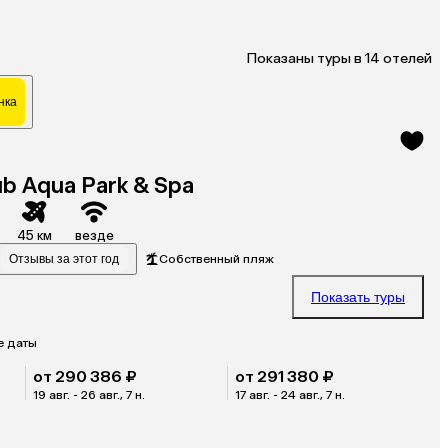
Показаны туры в 14 отелей
нка
b Aqua Park & Spa
45 км
везде
Отзывы за этот год
Собственный пляж
Показать туры
е даты
от 290 386 ₽
от 291 380 ₽
19 авг. - 26 авг., 7 н.
17 авг. - 24 авг., 7 н.