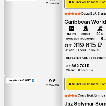
Кешбэк 4% по карте Т-Ба
11 отзывов
Сома Бей, Егип
Caribbean World
линия
песок
50 м
Большая территория
С
от 319 615 ₽
28 авг. - 3 сент., 6 ночей
Выгодные туры на соседни
от 362 701 ₽
26 авг. - 3 сент., 8 н.
9.6
Кешбэк
+ 6 057
Кешбэк 4% по карте Т-Ба
11 отзывов
Сома Бей, Египет
Jaz Solymar So