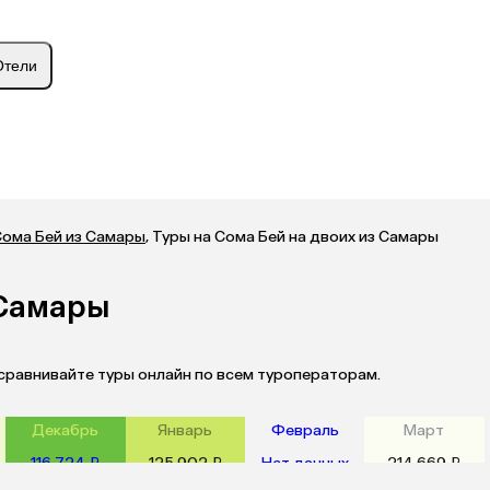
Отели
Сома Бей из Самары
,
Туры на Сома Бей на двоих из Самары
 Самары
 сравнивайте туры онлайн по всем туроператорам.
Декабрь
Январь
Февраль
Март
116 724 ₽
125 902 ₽
Нет данных
214 669 ₽