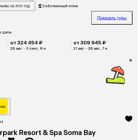
зывы за этот год
Собственный пляж
Показать туры
е даты
от 324 454 ₽
от 309 945 ₽
26 авг. - 3 сент., 8 н.
21 авг. - 28 авг., 7 н.
нка
ет
rpark Resort & Spa Soma Bay