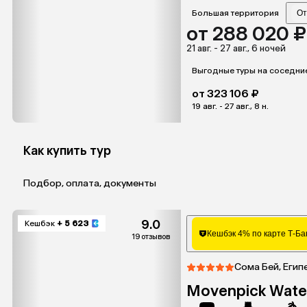
Большая территория
От
от 288 020 ₽
21 авг. - 27 авг., 6 ночей
Выгодные туры на соседни
от 323 106 ₽
19 авг. - 27 авг., 8 н.
Как купить тур
Подбор, оплата, документы
9.0
Кешбэк
+ 5 623
Кешбэк 4% по карте Т-Ба
19 отзывов
Сома Бей, Егип
Movenpick Wate