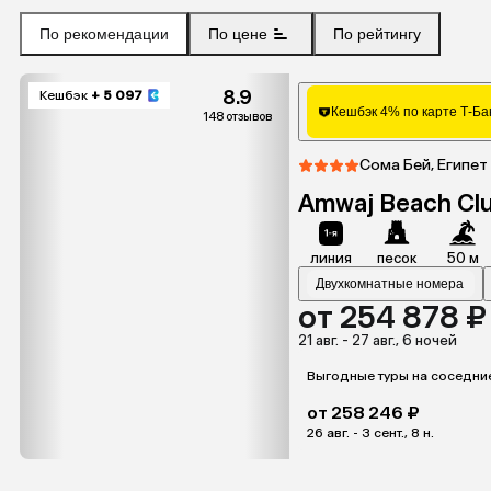
По рекомендации
По цене
По рейтингу
8.9
Кешбэк
+ 5 097
Кешбэк 4% по карте Т-Ба
148 отзывов
Сома Бей, Египет
Amwaj Beach Clu
линия
песок
50 м
Двухкомнатные номера
от 254 878 ₽
21 авг. - 27 авг., 6 ночей
Выгодные туры на соседни
от 258 246 ₽
26 авг. - 3 сент., 8 н.