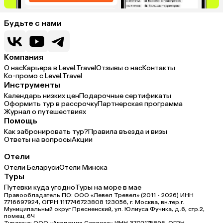
Будьте с нами
Компания
О нас
Карьера в Level.Travel
Отзывы о нас
Контакты
Ко-промо с Level.Travel
Инструменты
Календарь низких цен
Подарочные сертификаты
Оформить тур в рассрочку
Партнерская программа
Журнал о путешествиях
Помощь
Как забронировать тур?
Правила въезда и визы
Ответы на вопросы
Акции
Отели
Отели Беларуси
Отели Минска
Туры
Путевки куда угодно
Туры на море в мае
Правообладатель ПО: ООО «Левел Тревел» (2011 - 2026) ИНН
7716697924, ОГРН 1117746723808 123056, г. Москва, вн.тер.г.
Муниципальный округ Пресненский, ул. Юлиуса Фучика, д.6, стр.2,
помещ.6Ч