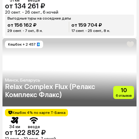
31 км
везде
от 134 261 ₽
20 сент. - 26 сент., 6 ночей
Выгодные туры на соседние даты
от 156 162 ₽
от 159 704 ₽
29 сент. - 7 окт., 8 н.
17 сент. - 25 сент., 8 н.
Кешбэк
+ 2 457
Минск, Беларусь
Relax Complex Flux (Релакс
10
Комплекс Флакс)
6 отзывов
Кешбэк 4% по карте Т-Банка
34 км
везде
от 122 852 ₽
12 сент. - 19 сент., 7 ночей