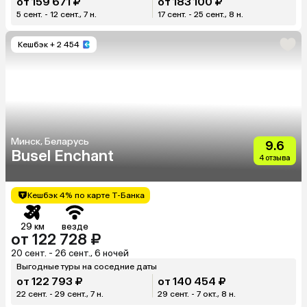
от 159 671 ₽
от 183 100 ₽
5 сент. - 12 сент., 7 н.
17 сент. - 25 сент., 8 н.
Кешбэк
+ 2 454
Минск, Беларусь
9.6
Busel Enchant
4 отзыва
Кешбэк 4% по карте Т-Банка
29 км
везде
от 122 728 ₽
20 сент. - 26 сент., 6 ночей
Выгодные туры на соседние даты
от 122 793 ₽
от 140 454 ₽
22 сент. - 29 сент., 7 н.
29 сент. - 7 окт., 8 н.