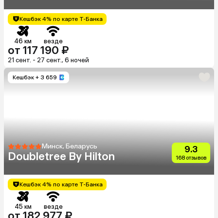
Кешбэк 4% по карте Т-Банка
46 км
везде
от 117 190 ₽
21 сент. - 27 сент., 6 ночей
Кешбэк
+ 3 659
Минск, Беларусь
9.3
Doubletree By Hilton
168 отзывов
Кешбэк 4% по карте Т-Банка
45 км
везде
от 182 977 ₽