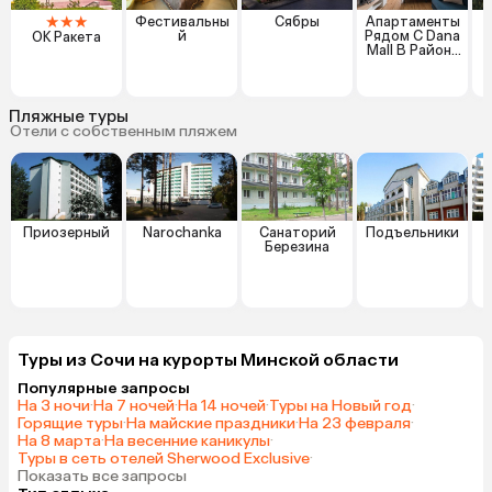
★
★
★
Фестивальны
Сябры
Апартаменты
й
Рядом С Dana
ОК Ракета
Mall В Районе
Новая
Боровая
Минск
Пляжные туры
Отели с собственным пляжем
Приозерный
Narochanka
Санаторий
Подъельники
Березина
Туры из Сочи на курорты Минской области
Популярные запросы
На 3 ночи
·
На 7 ночей
·
На 14 ночей
·
Туры на Новый год
·
Горящие туры
·
На майские праздники
·
На 23 февраля
·
На 8 марта
·
На весенние каникулы
·
Туры в сеть отелей Sherwood Exclusive
·
Показать все запросы