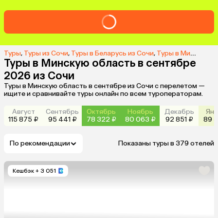
Туры
,
Туры из Сочи
,
Туры в Беларусь из Сочи
,
Туры в Минскую область из Сочи
Туры в Минскую область в сентябре
2026 из Сочи
Туры в Минскую область в сентябре из Сочи с перелетом —
ищите и сравнивайте туры онлайн по всем туроператорам.
Август
Сентябрь
Октябрь
Ноябрь
Декабрь
Янв
115 875 ₽
95 441 ₽
78 322 ₽
80 063 ₽
92 851 ₽
89 3
По рекомендации
Показаны туры в 379 отелей
Кешбэк
+ 3 051