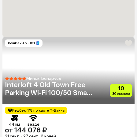
Кешбэк
+ 2 881
Минск, Беларусь
Interloft 4 Old Town Free
10
Parking Wi-Fi 100/50 Smart
36 отзывов
Tv
Кешбэк 4% по карте Т-Банка
44 км
везде
от 144 076 ₽
21 сент. - 27 сент., 6 ночей