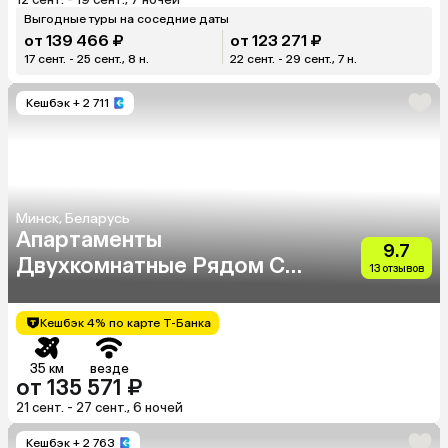
Выгодные туры на соседние даты
от 139 466 ₽
от 123 271 ₽
17 сент. - 25 сент., 8 н.
22 сент. - 29 сент., 7 н.
Кешбэк
+ 2 711
Минск, Беларусь
Апартаменты
9.7
Двухкомнатные Рядом Со
13 отзывов
Станцией Метро
Фрунзенская
Кешбэк 4% по карте Т-Банка
35 км
везде
от 135 571 ₽
21 сент. - 27 сент., 6 ночей
Кешбэк
+ 2 763