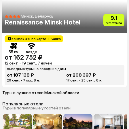
Минск, Беларусь
9.1
Renaissance Minsk Hotel
532 отзыва
Кешбэк 4% по карте Т-Банка
55 км
везде
от 162 752 ₽
12 сент. - 19 сент., 7 ночей
Выгодные туры на соседние даты
от 187 138 ₽
от 208 397 ₽
29 сент. - 7 окт., 8 н.
17 сент. - 25 сент., 8 н.
Туры в лучшие отели Минской области
Популярные отели
Туры в популярные у гостей отели