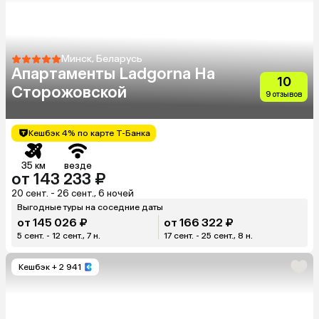
Минск, Беларусь
Апартаменты Ladgorna На
10
Сторожовской
9 отзывов
Кешбэк 4% по карте Т-Банка
35 км
везде
от 143 233 ₽
20 сент. - 26 сент., 6 ночей
Выгодные туры на соседние даты
от 145 026 ₽
от 166 322 ₽
5 сент. - 12 сент., 7 н.
17 сент. - 25 сент., 8 н.
Кешбэк
+ 2 941