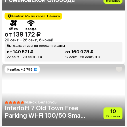
8 отзывов
Кешбэк 4% по карте Т-Банка
45 км
везде
от 139 172 ₽
20 сент. - 26 сент., 6 ночей
Выгодные туры на соседние даты
от 140 521 ₽
от 160 978 ₽
22 сент. - 29 сент., 7 н.
17 сент. - 25 сент., 8 н.
Кешбэк
+ 2 798
Минск, Беларусь
Interloft 7 Old Town Free
10
Parking Wi-Fi 100/50 Smart
22 отзыва
Tv