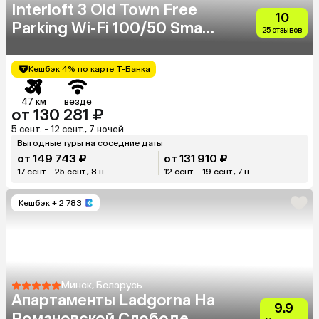
Interloft 3 Old Town Free
10
Parking Wi-Fi 100/50 Smart
25 отзывов
Tv
Кешбэк 4% по карте Т-Банка
47 км
везде
от 130 281 ₽
5 сент. - 12 сент., 7 ночей
Выгодные туры на соседние даты
от 149 743 ₽
от 131 910 ₽
17 сент. - 25 сент., 8 н.
12 сент. - 19 сент., 7 н.
Кешбэк
+ 2 783
Минск, Беларусь
Апартаменты Ladgorna На
9.9
Романовской Слободе