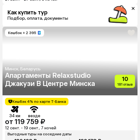
Как купить тур
Подбор, оплата, документы
Кешбэк
+ 2 395
Минск, Беларусь
Апартаменты Relaxstudio
10
Джакузи В Центре Минска
181 отзыв
Кешбэк 4% по карте Т-Банка
34 км
везде
от 119 759 ₽
12 сент. - 19 сент., 7 ночей
Выгодные туры на соседние даты