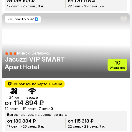
от 136 103 ₽
от 120 178 ₽
17 сент. - 25 сент., 8 н.
22 сент. - 29 сент., 7 н.
Кешбэк
+ 2 297
Минск, Беларусь
Jacuzzi VIP SMART
10
ApartHotel
23 отзыва
Кешбэк 4% по карте Т-Банка
34 км
везде
от 114 894 ₽
12 сент. - 19 сент., 7 ночей
Выгодные туры на соседние даты
от 130 334 ₽
от 115 313 ₽
17 сент. - 25 сент., 8 н.
22 сент. - 29 сент., 7 н.