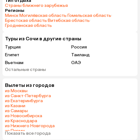
Тип отдыха
Страны ближнего зарубежья
Регионы
Минск
·
Могилёвская область
·
Гомельская область
·
Брестская область
·
Витебская область
·
Гродненская область
Туры из Сочи в другие страны
Турция
Россия
Египет
Таиланд
Вьетнам
ОАЭ
Остальные страны
Беларусь
Армения
Казахстан
Черногория
Вылеты из городов
Израиль
Гонконг
из Москвы
Венгрия
из Санкт-Петербурга
из Екатеринбурга
из Казани
из Самары
из Новосибирска
из Краснодара
из Нижнего Новгорода
из Перми
Показать все города
из Челябинска