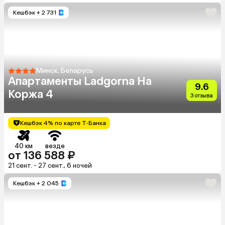
Кешбэк
+ 2 731
Минск, Беларусь
Апартаменты Ladgorna На
9.6
Коржа 4
3 отзыва
Кешбэк 4% по карте Т-Банка
40 км
везде
от 136 588 ₽
21 сент. - 27 сент., 6 ночей
Кешбэк
+ 2 045