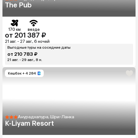
The Pub
170 км
везде
от 201 387 ₽
21 авг. - 27 авг., 6 ночей
Выгодные туры на соседние даты
от 210 783 ₽
21 авг. - 29 авг., 8 н.
Кешбэк
+ 4 284
Анурадхапура, Шри-Ланка
K-Liyam Resort