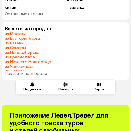
Египет
Абхазия
Китай
Таиланд
Остальные страны
Вьетнам
ОАЭ
Мальдивы
Тунис
Вылеты из городов
Грузия
Беларусь
из Москвы
Армения
Шри-Ланка
из Екатеринбурга
из Казани
Казахстан
Азербайджан
из Самары
Узбекистан
Индия
из Новосибирска
из Краснодара
Сербия
Катар
из Нижнего Новгорода
Кипр
Киргизия
из Челябинска
из Тюмени
Иордания
Гонконг
Показать все города
из Минеральных Вод
Саудовская Аравия
Куба
Греция
Таджикистан
Подписка
Фильтры
Карта
Венгрия
Болгария
Приложение Левел.Тревел для
удобного поиска туров
и отелей с мобильных