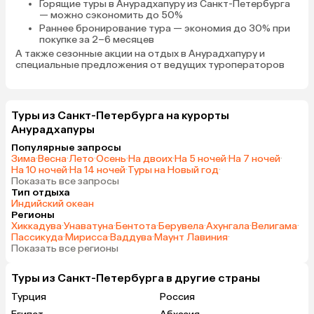
Горящие туры в Анурадхапуру
из Санкт-Петербурга
— можно сэкономить до 50%
Раннее бронирование тура
— экономия до 30% при
покупке за 2–6 месяцев
А также
сезонные акции на отдых в Анурадхапуру
и
специальные предложения от ведущих туроператоров
Туры из Санкт-Петербурга на курорты
Анурадхапуры
Популярные запросы
Зима
·
Весна
·
Лето
·
Осень
·
На двоих
·
На 5 ночей
·
На 7 ночей
·
На 10 ночей
·
На 14 ночей
·
Туры на Новый год
·
Показать все запросы
Тип отдыха
Индийский океан
Регионы
Хиккадува
·
Унаватуна
·
Бентота
·
Берувела
·
Ахунгала
·
Велигама
·
Пассикуда
·
Мирисса
·
Ваддува
·
Маунт Лавиния
·
Показать все регионы
Туры из Санкт-Петербурга в другие страны
Турция
Россия