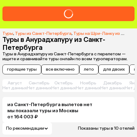
Туры
,
Туры из Санкт-Петербурга
,
Туры на Шри-Ланку из Санкт-Петербурга
Туры в Анурадхапуру из Санкт-
Петербурга
Туры в Анурадхапуру из Санкт-Петербурга с перелетом —
ищите и сравнивайте туры онлайн по всем туроператорам.
горящие туры
все включено
лето
для двоих
н
Август
Сентябрь
Октябрь
Ноябрь
Декабрь
Янв
Нет данных
Нет данных
Нет данных
Нет данных
Нет данных
Нет д
из
Санкт-Петербурга
вылетов нет
мы показали туры
из
Москвы
от 164 003 ₽
По рекомендации
Показаны туры в 10 отелей