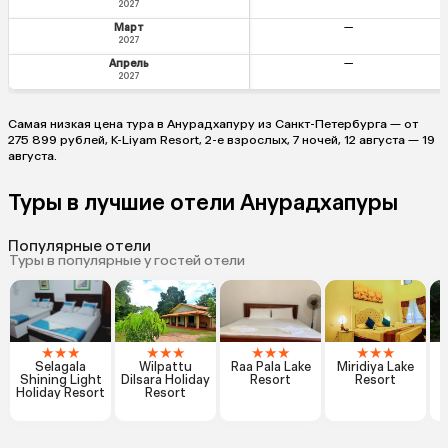
2027
Март
—
2027
Апрель
—
2027
Самая низкая цена тура в Анурадхапуру из Санкт-Петербурга — от
275 899 рублей, K-Liyam Resort, 2-е взрослых, 7 ночей, 12 августа — 19
августа.
Туры в лучшие отели Анурадхапуры
Популярные отели
Туры в популярные у гостей отели
★
★
★
★
★
★
★
★
★
★
★
★
Selagala
Wilpattu
Raa Pala Lake
Miridiya Lake
Shining Light
Dilsara Holiday
Resort
Resort
T
Holiday Resort
Resort