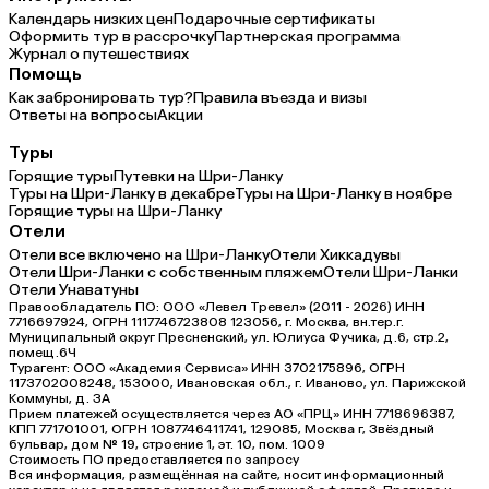
Календарь низких цен
Подарочные сертификаты
Оформить тур в рассрочку
Партнерская программа
Журнал о путешествиях
Помощь
Как забронировать тур?
Правила въезда и визы
Ответы на вопросы
Акции
Туры
Горящие туры
Путевки на Шри-Ланку
Туры на Шри-Ланку в декабре
Туры на Шри-Ланку в ноябре
Горящие туры на Шри-Ланку
Отели
Отели все включено на Шри-Ланку
Отели Хиккадувы
Отели Шри-Ланки с собственным пляжем
Отели Шри-Ланки
Отели Унаватуны
Правообладатель ПО: ООО «Левел Тревел» (2011 - 2026) ИНН
7716697924, ОГРН 1117746723808 123056, г. Москва, вн.тер.г.
Муниципальный округ Пресненский, ул. Юлиуса Фучика, д.6, стр.2,
помещ.6Ч
Турагент: ООО «Академия Сервиса» ИНН 3702175896, ОГРН
1173702008248, 153000, Ивановская обл., г. Иваново, ул. Парижской
Коммуны, д. ЗА
Прием платежей осуществляется через АО «ПРЦ» ИНН 7718696387,
КПП 771701001, ОГРН 1087746411741, 129085, Москва г, Звёздный
бульвар, дом № 19, строение 1, эт. 10, пом. 1009
Стоимость ПО предоставляется по запросу
Вся информация, размещённая на сайте, носит информационный