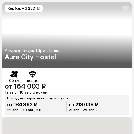
Кешбэк
+ 3 280
Анурадхапура, Шри-Ланка
Aura City Hostel
65 км
везде
от 164 003 ₽
12 авг. - 18 авг., 6 ночей
Выгодные туры на соседние даты
от 184 862 ₽
от 213 038 ₽
22 авг. - 30 авг., 8 н.
21 авг. - 29 авг., 8 н.