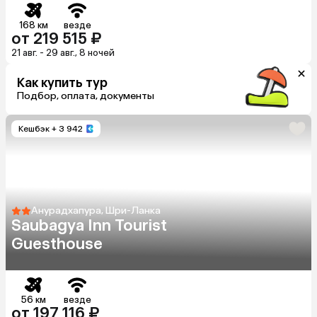
168 км
везде
от 219 515 ₽
21 авг. - 29 авг., 8 ночей
Как купить тур
Подбор, оплата, документы
Кешбэк
+ 3 942
Анурадхапура, Шри-Ланка
Saubagya Inn Tourist
Guesthouse
56 км
везде
от 197 116 ₽