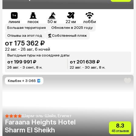
Waterfalls Resort)
линия
песок
50 м
22 км
лобби
Большая территория
Обновлен в 2025 году
Отзывы за этот год
Собственный пляж
от 175 362 ₽
22 авг. - 28 авг., 6 ночей
Выгодные туры на соседние даты
от 199 991 ₽
от 201 638 ₽
26 авг. - 3 сент., 8 н.
22 авг. - 30 авг., 8 н.
Кешбэк
+ 3 065
Шарм-эль-Шейх, Египет
Faraana Heights Hotel
8.3
Sharm El Sheikh
45 отзывов