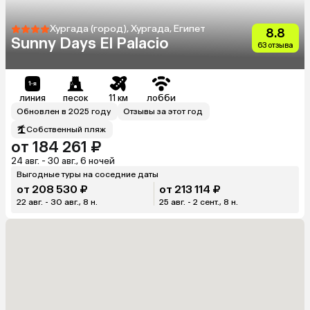
Хургада (город), Хургада, Египет
8.8
Sunny Days El Palacio
63 отзыва
линия
песок
11 км
лобби
Обновлен в 2025 году
Отзывы за этот год
Собственный пляж
от 184 261 ₽
24 авг. - 30 авг., 6 ночей
Выгодные туры на соседние даты
от 208 530 ₽
от 213 114 ₽
22 авг. - 30 авг., 8 н.
25 авг. - 2 сент., 8 н.