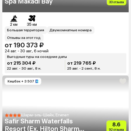
Spa Makadi Bay
33 отзыва
2 км
35 км
Большая территория
Двухкомнатные номера
Отзывы за этот год
от 190 373 ₽
24 авг. - 30 авг., 6 ночей
Выгодные туры на соседние даты
от 215 304 ₽
от 219 765 ₽
22 авг. - 30 авг., 8 н.
25 авг. - 2 сент., 8 н.
Кешбэк
+ 3 507
Шарм-эль-Шейх, Египет
Safir Sharm Waterfalls
8.6
Resort (Ex. Hilton Sharm
92 отзыва