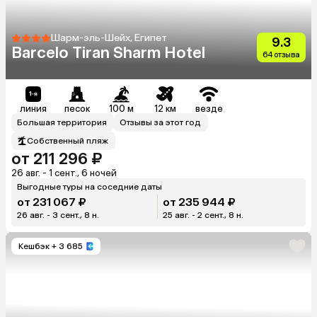
Шарм-эль-Шейх, Египет
9.3
Barcelo Tiran Sharm Hotel
64 отзыва
линия
песок
100 м
12 км
везде
Большая территория
Отзывы за этот год
Собственный пляж
от 211 296 ₽
26 авг. - 1 сент., 6 ночей
Выгодные туры на соседние даты
от 231 067 ₽
от 235 944 ₽
26 авг. - 3 сент., 8 н.
25 авг. - 2 сент., 8 н.
Кешбэк
+ 3 685