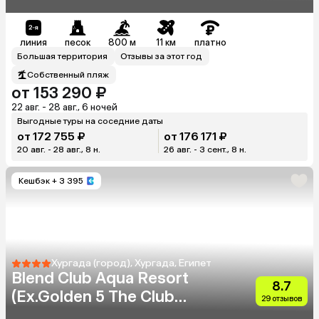
линия
песок
800 м
11 км
платно
Большая территория
Отзывы за этот год
Собственный пляж
от 153 290 ₽
22 авг. - 28 авг., 6 ночей
Выгодные туры на соседние даты
от 172 755 ₽
от 176 171 ₽
20 авг. - 28 авг., 8 н.
26 авг. - 3 сент., 8 н.
Кешбэк
+ 3 395
Хургада (город), Хургада, Египет
Blend Club Aqua Resort
8.7
(Ex.Golden 5 The Club
29 отзывов
Resort)