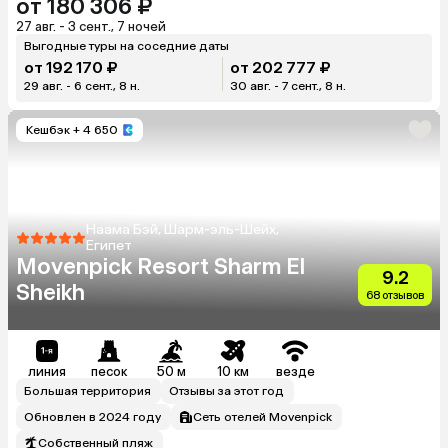
от 180 306 ₽
27 авг. - 3 сент., 7 ночей
Выгодные туры на соседние даты
от 192 170 ₽
от 202 777 ₽
29 авг. - 6 сент., 8 н.
30 авг. - 7 сент., 8 н.
Кешбэк
+ 4 650
Наама Бэй, Шарм-эль-Шейх,
Египет
Movenpick Resort Sharm El
9.2
Sheikh
68 отзывов
линия
песок
50 м
10 км
везде
Большая территория
Отзывы за этот год
Обновлен в 2024 году
Сеть отелей Movenpick
Собственный пляж