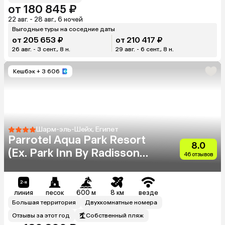
от 180 845 ₽
22 авг. - 28 авг., 6 ночей
Выгодные туры на соседние даты
от 205 653 ₽
от 210 417 ₽
26 авг. - 3 сент., 8 н.
29 авг. - 6 сент., 8 н.
Кешбэк
+ 3 606
Шарм-эль-Шейх, Египет
Parrotel Aqua Park Resort
8.0
(Ex. Park Inn By Radisson
46 отзывов
Sharm)
линия
песок
600 м
8 км
везде
Большая территория
Двухкомнатные номера
Отзывы за этот год
Собственный пляж