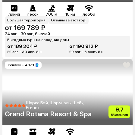
линия
песок
700 м
10 км
лобби
Большая территория
Отзывы за этот год
от 169 789 ₽
24 авг. - 30 авг., 6 ночей
Выгодные туры на соседние даты
от 189 204 ₽
от 190 912 ₽
22 авг. - 30 авг., 8 н.
29 авг. - 6 сент., 8 н.
Кешбэк
+ 4 173
Шаркс Бэй, Шарм-эль-Шейх,
Египет
9.7
Grand Rotana Resort & Spa
55 отзывов