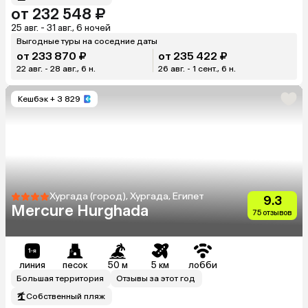
от 232 548 ₽
25 авг. - 31 авг., 6 ночей
Выгодные туры на соседние даты
от 233 870 ₽
от 235 422 ₽
22 авг. - 28 авг., 6 н.
26 авг. - 1 сент., 6 н.
Кешбэк
+ 3 829
Хургада (город), Хургада, Египет
9.3
Mercure Hurghada
75 отзывов
линия
песок
50 м
5 км
лобби
Большая территория
Отзывы за этот год
Собственный пляж