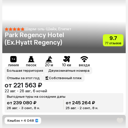
Шарм-эль-Шейх, Египет
Park Regency Hotel
9.7
(Ex.Hyatt Regency)
77 отзывов
линия
песок
20 м
10 км
везде
Большая территория
Двухкомнатные номера
Отзывы за этот год
Собственный пляж
от 221 563 ₽
22 авг. - 28 авг., 6 ночей
Выгодные туры на соседние даты
от 239 080 ₽
от 245 264 ₽
26 авг. - 3 сент., 8 н.
25 авг. - 2 сент., 8 н.
Кешбэк
+ 4 048