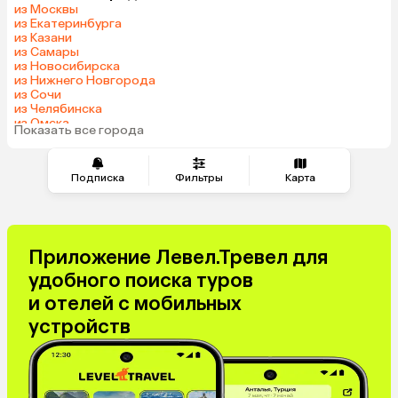
из Москвы
из Екатеринбурга
из Казани
из Самары
из Новосибирска
из Нижнего Новгорода
из Сочи
из Челябинска
из Омска
Показать все города
из Красноярска
Подписка
Фильтры
Карта
Приложение Левел.Тревел для
удобного поиска туров
и отелей с мобильных
устройств