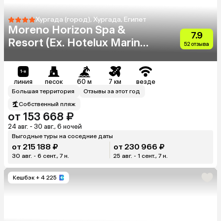
Хургада (город), Хургада, Египет
Moreno Horizon Spa &
7.9
Resort (Ex. Hotelux Marina
52 отзыва
Beach)
линия
песок
60 м
7 км
везде
Большая территория
Отзывы за этот год
Собственный пляж
от 153 668 ₽
24 авг. - 30 авг., 6 ночей
Выгодные туры на соседние даты
от 215 188 ₽
от 230 966 ₽
30 авг. - 6 сент., 7 н.
25 авг. - 1 сент., 7 н.
Кешбэк
+ 4 225