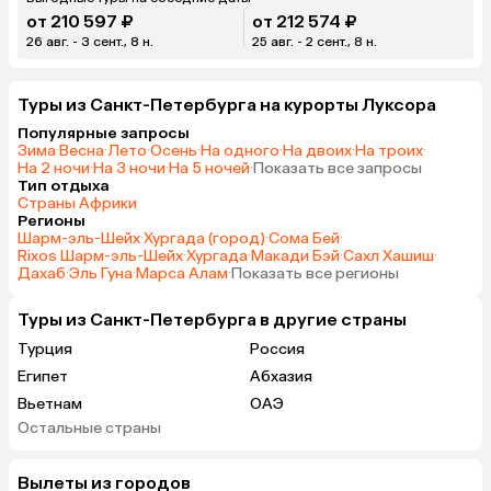
от 210 597 ₽
от 212 574 ₽
26 авг. - 3 сент., 8 н.
25 авг. - 2 сент., 8 н.
Туры из Санкт-Петербурга на курорты Луксора
Популярные запросы
Зима
·
Весна
·
Лето
·
Осень
·
На одного
·
На двоих
·
На троих
·
На 2 ночи
·
На 3 ночи
·
На 5 ночей
·
Показать все запросы
Тип отдыха
Страны Африки
Регионы
Шарм-эль-Шейх
·
Хургада (город)
·
Сома Бей
·
Rixos Шарм-эль-Шейх
·
Хургада
·
Макади Бэй
·
Сахл Хашиш
·
Дахаб
·
Эль Гуна
·
Марса Алам
·
Показать все регионы
Туры из Санкт-Петербурга в другие страны
Турция
Россия
Египет
Абхазия
Вьетнам
ОАЭ
Остальные страны
Мальдивы
Кипр
Гонконг
Саудовская Аравия
Вылеты из городов
Куба