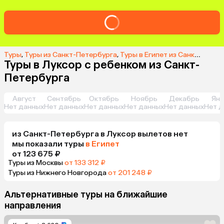
Туры
,
Туры из Санкт-Петербурга
,
Туры в Египет из Санкт-Петербурга
Туры в Луксор с ребенком из Санкт-
Петербурга
Август
Сентябрь
Октябрь
Ноябрь
Декабрь
Янв
Нет данных
Нет данных
Нет данных
Нет данных
Нет данных
Нет д
из
Санкт-Петербурга
в Луксор
вылетов нет
мы показали туры
в Египет
от 123 675 ₽
Туры из Москвы
от 133 312 ₽
Туры из Нижнего Новгорода
от 201 248 ₽
Альтернативные туры на ближайшие
направления