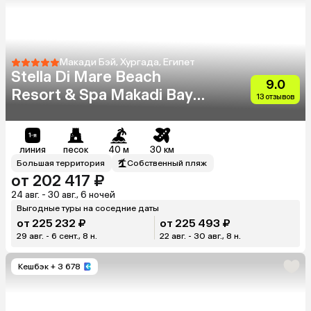
Макади Бэй, Хургада, Египет
Stella Di Mare Beach
9.0
Resort & Spa Makadi Bay
13 отзывов
(Ex.Stella Makadi Beach
Resort & Spa)
линия
песок
40 м
30 км
Большая территория
Собственный пляж
от 202 417 ₽
24 авг. - 30 авг., 6 ночей
Выгодные туры на соседние даты
от 225 232 ₽
от 225 493 ₽
29 авг. - 6 сент., 8 н.
22 авг. - 30 авг., 8 н.
Кешбэк
+ 3 678