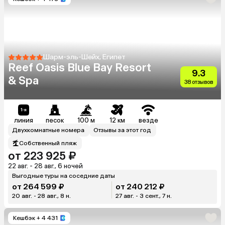
Шарм-эль-Шейх, Египет
Reef Oasis Blue Bay Resort
9.3
& Spa
38 отзывов
линия
песок
100 м
12 км
везде
Двухкомнатные номера
Отзывы за этот год
Собственный пляж
от 223 925 ₽
22 авг. - 28 авг., 6 ночей
Выгодные туры на соседние даты
от 264 599 ₽
от 240 212 ₽
20 авг. - 28 авг., 8 н.
27 авг. - 3 сент., 7 н.
Кешбэк
+ 4 431