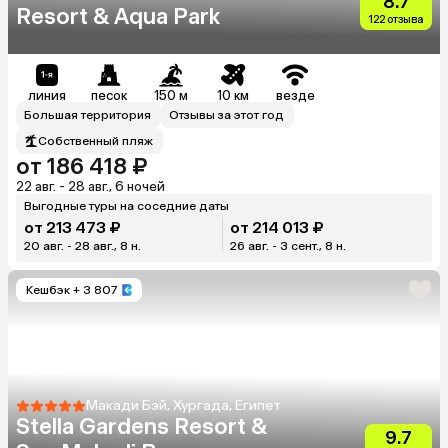
8.7
Resort & Aqua Park
122 отзыва
линия
песок
150 м
10 км
везде
Большая территория
Отзывы за этот год
Собственный пляж
от 186 418 ₽
22 авг. - 28 авг., 6 ночей
Выгодные туры на соседние даты
от 213 473 ₽
от 214 013 ₽
20 авг. - 28 авг., 8 н.
26 авг. - 3 сент., 8 н.
Кешбэк
+ 3 807
Макади Бэй, Хургада, Египет
Stella Gardens Resort &
9.7