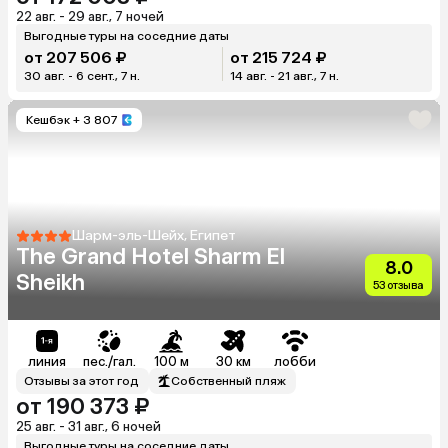
22 авг. - 29 авг., 7 ночей
Выгодные туры на соседние даты
от 207 506 ₽
от 215 724 ₽
30 авг. - 6 сент., 7 н.
14 авг. - 21 авг., 7 н.
Кешбэк
+ 3 807
Шарм-эль-Шейх, Египет
The Grand Hotel Sharm El
8.0
Sheikh
53 отзыва
линия
пес./гал.
100 м
30 км
лобби
Отзывы за этот год
Собственный пляж
от 190 373 ₽
25 авг. - 31 авг., 6 ночей
Выгодные туры на соседние даты