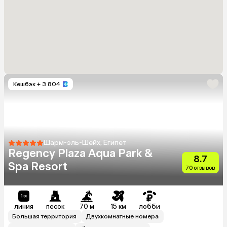
Кешбэк
+ 3 804
Шарм-эль-Шейх, Египет
Regency Plaza Aqua Park &
8.7
Spa Resort
70 отзывов
линия
песок
70 м
15 км
лобби
Большая территория
Двухкомнатные номера