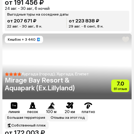
от 191 456 ₽
24 авг. - 30 авг., 6 ночей
Выгодные туры на соседние даты
от 207 671 ₽
от 223 838 ₽
22 авг. - 30 авг., 8 н.
29 авг. - 6 сент., 8 н.
Кешбэк
+ 3 440
Хургада (город), Хургада, Египет
Mirage Bay Resort &
7.0
Aquapark (Ex.Lillyland)
81 отзыв
линия
песок
100 м
20 км
платно
Большая территория
Отзывы за этот год
Собственный пляж
от 172 003 ₽