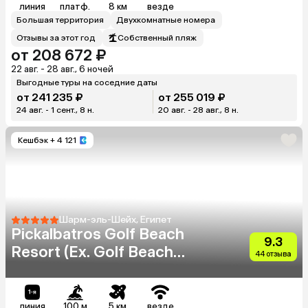
линия
платф.
8 км
везде
Большая территория
Двухкомнатные номера
Отзывы за этот год
Собственный пляж
от 208 672 ₽
22 авг. - 28 авг., 6 ночей
Выгодные туры на соседние даты
от 241 235 ₽
от 255 019 ₽
24 авг. - 1 сент., 8 н.
20 авг. - 28 авг., 8 н.
Кешбэк
+ 4 121
Шарм-эль-Шейх, Египет
Pickalbatros Golf Beach
9.3
Resort (Ex. Golf Beach
44 отзыва
Resort Sharm El Sheikh)
линия
100 м
5 км
везде