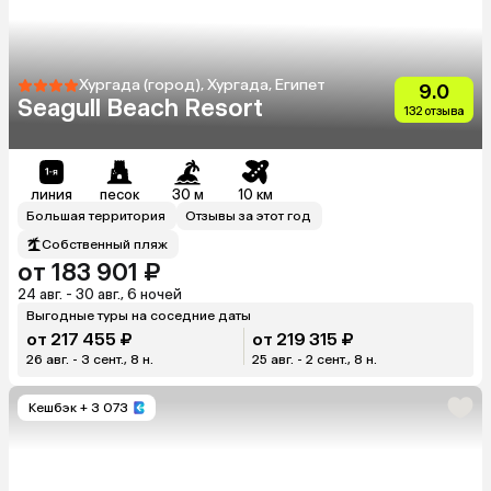
Хургада (город), Хургада, Египет
9.0
Seagull Beach Resort
132 отзыва
линия
песок
30 м
10 км
Большая территория
Отзывы за этот год
Собственный пляж
от 183 901 ₽
24 авг. - 30 авг., 6 ночей
Выгодные туры на соседние даты
от 217 455 ₽
от 219 315 ₽
26 авг. - 3 сент., 8 н.
25 авг. - 2 сент., 8 н.
Кешбэк
+ 3 073