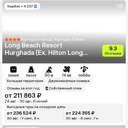
Кешбэк
+ 4 237
Хургада (город), Хургада, Египет
Long Beach Resort
9.3
Hurghada (Ex. Hilton Long
69 отзывов
Beach Resort)
линия
песок
50 м
14 км
лобби
Большая территория
Двухкомнатные номера
Отзывы за этот год
Собственный пляж
от 211 863 ₽
24 авг. - 30 авг., 6 ночей
Выгодные туры на соседние даты
от 236 524 ₽
от 224 355 ₽
30 авг. - 7 сент., 8 н.
30 авг. - 6 сент., 7 н.