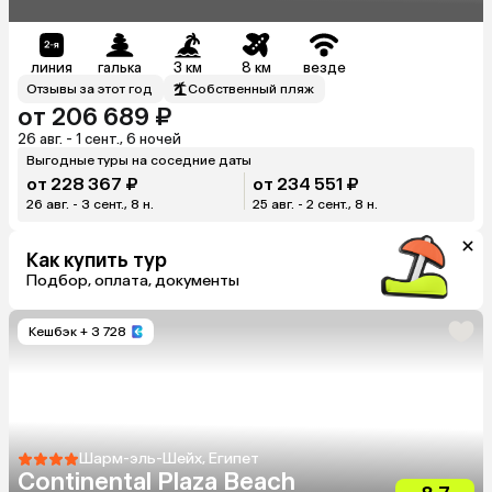
Suites)
линия
галька
3 км
8 км
везде
Отзывы за этот год
Собственный пляж
от 206 689 ₽
26 авг. - 1 сент., 6 ночей
Выгодные туры на соседние даты
от 228 367 ₽
от 234 551 ₽
26 авг. - 3 сент., 8 н.
25 авг. - 2 сент., 8 н.
Как купить тур
Подбор, оплата, документы
Кешбэк
+ 3 728
Шарм-эль-Шейх, Египет
Continental Plaza Beach