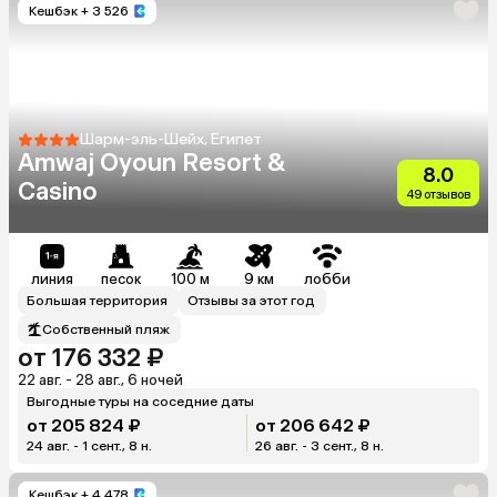
Кешбэк
+ 3 526
Шарм-эль-Шейх, Египет
Amwaj Oyoun Resort &
8.0
Casino
49 отзывов
линия
песок
100 м
9 км
лобби
Большая территория
Отзывы за этот год
Собственный пляж
от 176 332 ₽
22 авг. - 28 авг., 6 ночей
Выгодные туры на соседние даты
от 205 824 ₽
от 206 642 ₽
24 авг. - 1 сент., 8 н.
26 авг. - 3 сент., 8 н.
Кешбэк
+ 4 478