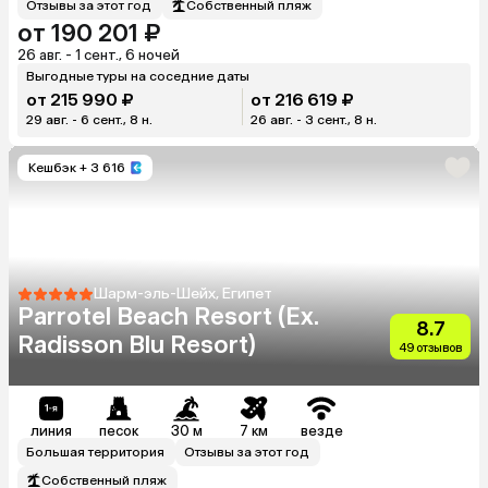
Отзывы за этот год
Собственный пляж
от 190 201 ₽
26 авг. - 1 сент., 6 ночей
Выгодные туры на соседние даты
от 215 990 ₽
от 216 619 ₽
29 авг. - 6 сент., 8 н.
26 авг. - 3 сент., 8 н.
Кешбэк
+ 3 616
Шарм-эль-Шейх, Египет
Parrotel Beach Resort (Ex.
8.7
Radisson Blu Resort)
49 отзывов
линия
песок
30 м
7 км
везде
Большая территория
Отзывы за этот год
Собственный пляж