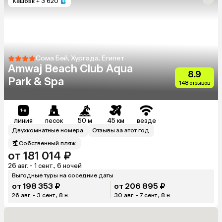
Кешбэк
+ 3 620
Сома Бей, Хургада, Египет
Amwaj Beach Club Aqua
8.9
Park & Spa
148 отзывов
линия
песок
50 м
45 км
везде
Двухкомнатные номера
Отзывы за этот год
Собственный пляж
от 181 014 ₽
26 авг. - 1 сент., 6 ночей
Выгодные туры на соседние даты
от 198 353 ₽
от 206 895 ₽
26 авг. - 3 сент., 8 н.
30 авг. - 7 сент., 8 н.