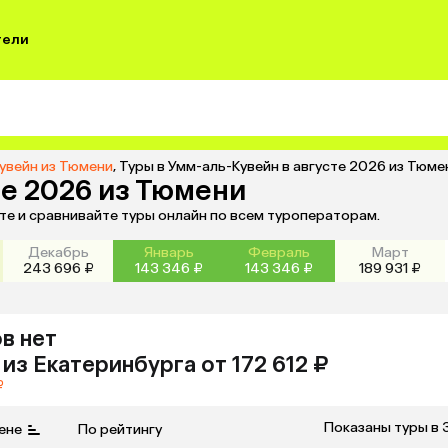
тели
увейн из Тюмени
,
Туры в Умм-аль-Кувейн в августе 2026 из Тюме
те 2026 из Тюмени
те и сравнивайте туры онлайн по всем туроператорам.
Декабрь
Январь
Февраль
Март
243 696 ₽
143 346 ₽
143 346 ₽
189 931 ₽
в нет
из
Екатеринбурга
от 172 612 ₽
₽
Показаны туры в 
ене
По рейтингу