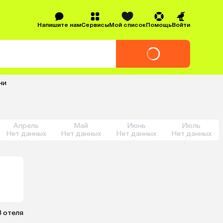
Напишите нам
Сервисы
Мой список
Помощь
Войти
ни
Апрель
Май
Июнь
Июль
Нет данных
Нет данных
Нет данных
Нет данных
3 отеля