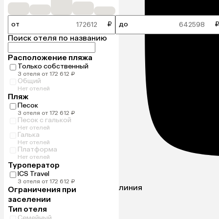
от
₽
до
Поиск отеля по названию
Расположение пляжа
Только собственный
3 отеля от 172 612 ₽
Общий
Нет отелей
Пляж
Песок
3 отеля от 172 612 ₽
Песок с галькой
Нет отелей
Галька
Нет отелей
Платформа
Нет отелей
Туроператор
ICS Travel
3 отеля от 172 612 ₽
линия
Ограничения при
заселении
Тип отеля
Семейный