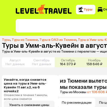
Туры
О
Туры
,
Туры из Тюмени
,
Туры в ОАЭ из Тюмени
,
Туры в Умм-аль-К
Туры в Умм-аль-Кувейн в авгус
Туры в Умм-аль-Кувейн в августе из Тюмени с перелетом — ищи
Август
Сентябрь
Октябрь
Ноябрь
Нет данных
Нет данных
164 373 ₽
158 646 ₽
Узнайте, когда снизится
из
Тюмени
вылето
цена на туры в Умм-аль-
мы показали туры
Кувейн 11 авг.±2, на 6
ночей±2
Туры из Москвы
от 106 606 
Оповестим в течение 1 минуты,
если цена снизится
По рекомендации
По ц
Узнать о снижении цены