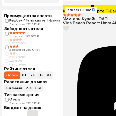
Кешбэк
+ 3 452
Кешбэк 4% по карте Т-Ба
Преимущества оплаты
Умм-аль-Кувейн, ОАЭ
Кешбэк 4% по карте Т-Банка
Vida Beach Resort Umm A
3 отеля от 172 612 ₽
Звёздность отеля
1 отель от 172 612 ₽
Нет отелей
2 отеля от 210 045 ₽
Нет отелей
другое
Нет отелей
Рейтинг отеля
Любой
6+
7+
8+
9+
Расстояние до моря
1-я линия
2-я
3-я
Тип размещения
Отель
3 отеля от 172 612 ₽
Бюджет на двоих