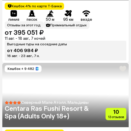
Кешбэк 4% по карте Т-Банка
линия
песок
50 м
95 км
везде
Отзывы за этот год
Премиальный отдых
от 395 051 ₽
11 авг. - 18 авг., 7 ночей
Выгодные туры на соседние даты
от 406 984 ₽
16 авг. - 23 авг., 7 н.
Кешбэк
+ 9 482
Северный Мале Атолл, Мальдивы
Centara Ras Fushi Resort &
10
Spa (Adults Only 18+)
13 отзывов