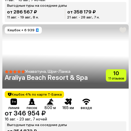
Выгодные туры на соседние даты
от 286 567 ₽
от 358 179 ₽
11 авг. - 19 авг., 8 н.
21 авг. - 28 авг., 7 н.
Кешбэк
+ 6 939
Унаватуна, Шри-Ланка
10
Araliya Beach Resort & Spa
11 отзывов
Кешбэк 4% по карте Т-Банка
линия
песок
800 м
165 км
везде
от 346 954 ₽
16 авг. - 23 авг., 7 ночей
Выгодные туры на соседние даты