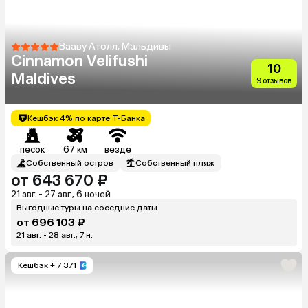
Вааву Атолл, Мальдивы
Cinnamon Velifushi
10
Maldives
9 отзывов
Кешбэк 4% по карте Т-Банка
песок
67 км
везде
Собственный остров
Собственный пляж
от 643 670 ₽
21 авг. - 27 авг., 6 ночей
Выгодные туры на соседние даты
от 696 103 ₽
21 авг. - 28 авг., 7 н.
Кешбэк
+ 7 371