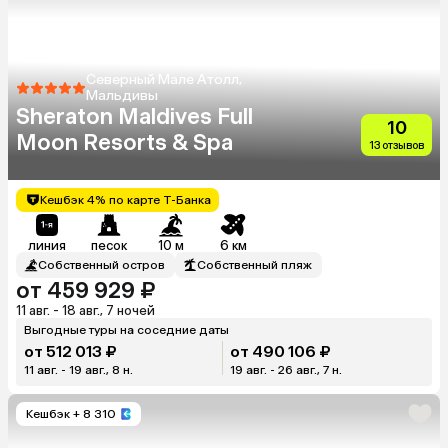
Северный Мале Атолл,
Мальдивы
Sheraton Maldives Full
10
Moon Resorts & Spa
13 отзывов
Кешбэк 4% по карте Т-Банка
линия
песок
10 м
6 км
Собственный остров
Собственный пляж
от 459 929 ₽
11 авг. - 18 авг., 7 ночей
Выгодные туры на соседние даты
от 512 013 ₽
от 490 106 ₽
11 авг. - 19 авг., 8 н.
19 авг. - 26 авг., 7 н.
Кешбэк
+ 8 310