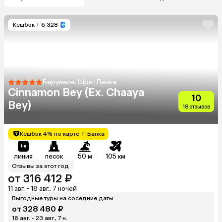
Кешбэк
+ 6 328
Берувела, Шри-Ланка
Cinnamon Bey (Ex. Chaaya
10
Bey)
18 отзывов
Кешбэк 4% по карте Т-Банка
линия
песок
50 м
105 км
Отзывы за этот год
от 316 412 ₽
11 авг. - 18 авг., 7 ночей
Выгодные туры на соседние даты
от 328 480 ₽
16 авг. - 23 авг., 7 н.