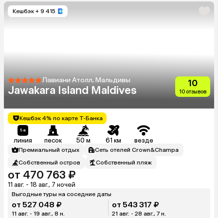
Кешбэк
+ 9 415
Лавиани Атолл, Мальдивы
10
Jawakara Island Maldives
10 отзывов
Кешбэк 4% по карте Т-Банка
линия
песок
50 м
61 км
везде
Премиальный отдых
Сеть отелей Crown&Champa
Собственный остров
Собственный пляж
от 470 763 ₽
11 авг. - 18 авг., 7 ночей
Выгодные туры на соседние даты
от 527 048 ₽
от 543 317 ₽
11 авг. - 19 авг., 8 н.
21 авг. - 28 авг., 7 н.