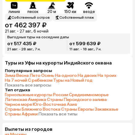
линия
песок
20 м
150 км
везде
Собственный остров
Собственный пляж
от 462 397 ₽
21 авг. - 27 авг., 6 ночей
Выгодные туры на соседние даты
от 517 435 ₽
от 599 639 ₽
21 авг. - 28 авг., 7 н.
11 авг. - 18 авг., 7 н.
Туры из Уфы на курорты Индийского океана
Популярные запросы
Зима
·
Весна
·
Лето
·
Осень
·
На одного
·
На двоих
·
На троих
·
На 7 ночей
·
С ребенком
·
Туры на Новый год
·
Показать все запросы
Тип отдыха
Горнолыжные курорты России
·
Средиземноморье
·
Латинская Америка
·
Страны Персидского залива
·
Черное море
·
Юго-Восточная Азия
·
Страны Ближнего Востока
·
Страны Европы
·
Закавказье
·
Страны Африки
·
Показать все типы
Вылеты из городов
из Москвы