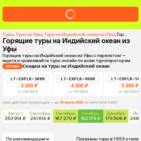
Туры
,
Туры из Уфы
,
Туры на Индийский океан из Уфы
,
Горящие туры на Индийский океан из Уфы
Горящие туры на Индийский океан из
Уфы
Горящие туры на Индийский океан из Уфы с перелетом —
ищите и сравнивайте туры онлайн по всем туроператорам.
Скидки на туры на Индийский океан
ПРОМО
LT-EXPLR-3000
LT-EXPLR-4000
LT-EXPLR-50
−3 000 ₽
−4 000 ₽
−5 000 ₽
от 100 000 ₽
от 150 000 ₽
от 200 000 ₽
Срок действия промокодов — до
30 июня 2026
на сайте level.travel
Август
Сентябрь
Октябрь
Ноябрь
Декабрь
Янв
253 914 ₽
241 614 ₽
167 270 ₽
162 179 ₽
173 506 ₽
248 
По рекомендации
Показаны туры в 1 653 отеля