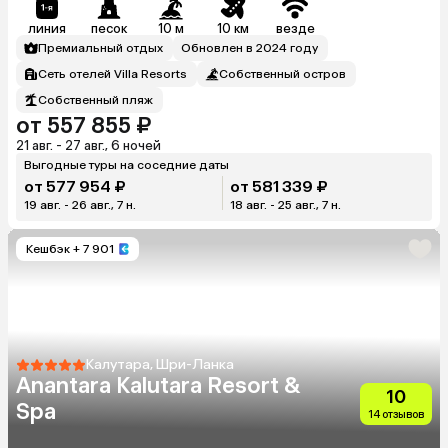
линия
песок
10 м
10 км
везде
Премиальный отдых
Обновлен в 2024 году
Сеть отелей Villa Resorts
Собственный остров
Собственный пляж
от 557 855 ₽
21 авг. - 27 авг., 6 ночей
Выгодные туры на соседние даты
от 577 954 ₽
от 581 339 ₽
19 авг. - 26 авг., 7 н.
18 авг. - 25 авг., 7 н.
Кешбэк
+ 7 901
Калутара, Шри-Ланка
Anantara Kalutara Resort &
10
Spa
14 отзывов