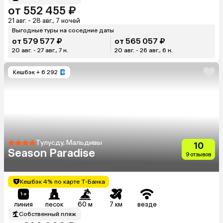
от 552 455 ₽
21 авг. - 28 авг., 7 ночей
Выгодные туры на соседние даты
от 579 577 ₽
от 565 057 ₽
20 авг. - 27 авг., 7 н.
20 авг. - 26 авг., 6 н.
Кешбэк
+ 6 292
Тулусду, Мальдивы
10
Season Paradise
9 отзывов
Кешбэк 4% по карте Т-Банка
линия
песок
60 м
7 км
везде
Собственный пляж