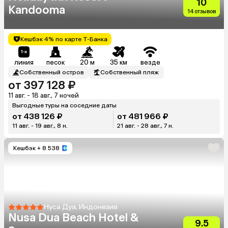
10
Kandooma
14 отзывов
Кешбэк 4% по карте Т-Банка
линия
песок
20 м
35 км
везде
Собственный остров
Собственный пляж
от 397 128 ₽
11 авг. - 18 авг., 7 ночей
Выгодные туры на соседние даты
от 438 126 ₽
от 481 966 ₽
11 авг. - 19 авг., 8 н.
21 авг. - 28 авг., 7 н.
Кешбэк
+ 8 538
Нуса Дуа, Индонезия
Nusa Dua Beach Hotel &
9.5