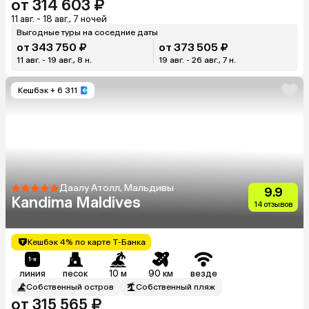
от 314 603 ₽
11 авг. - 18 авг., 7 ночей
Выгодные туры на соседние даты
от 343 750 ₽
от 373 505 ₽
11 авг. - 19 авг., 8 н.
19 авг. - 26 авг., 7 н.
Кешбэк
+ 6 311
Даалу Атолл, Мальдивы
9.9
Kandima Maldives
14 отзывов
Кешбэк 4% по карте Т-Банка
линия
песок
10 м
90 км
везде
Собственный остров
Собственный пляж
от 315 565 ₽