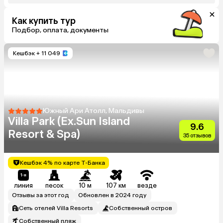
Как купить тур
Подбор, оплата, документы
Кешбэк
+ 11 049
Южный Ари Атолл, Мальдивы
Villa Park (Ex.Sun Island
9.6
Resort & Spa)
35 отзывов
Кешбэк 4% по карте Т-Банка
линия
песок
10 м
107 км
везде
Отзывы за этот год
Обновлен в 2024 году
Сеть отелей Villa Resorts
Собственный остров
Собственный пляж