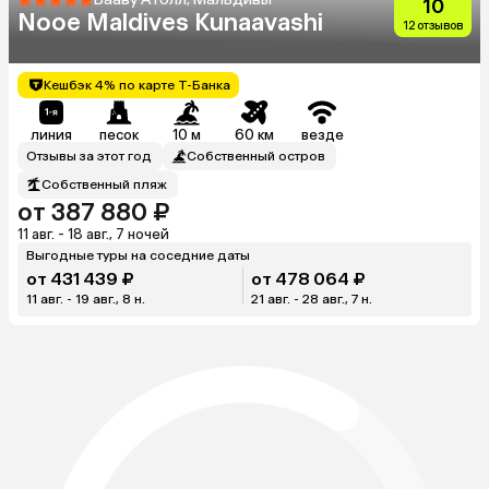
10
Nooe Maldives Kunaavashi
12 отзывов
Кешбэк 4% по карте Т-Банка
линия
песок
10 м
60 км
везде
Отзывы за этот год
Собственный остров
Собственный пляж
от 387 880 ₽
11 авг. - 18 авг., 7 ночей
Выгодные туры на соседние даты
от 431 439 ₽
от 478 064 ₽
11 авг. - 19 авг., 8 н.
21 авг. - 28 авг., 7 н.