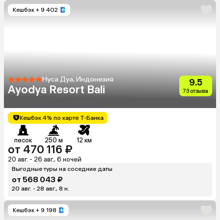
Кешбэк
+ 9 402
Нуса Дуа, Индонезия
9.5
Ayodya Resort Bali
73 отзыва
Кешбэк 4% по карте Т-Банка
песок
250 м
12 км
от 470 116 ₽
20 авг. - 26 авг., 6 ночей
Выгодные туры на соседние даты
от 568 043 ₽
20 авг. - 28 авг., 8 н.
Кешбэк
+ 9 198