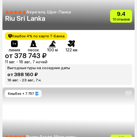
Ахунгала, Шри-Ланка
9.4
Riu Sri Lanka
10 отзывов
Кешбэк 4% по карте Т-Банка
линия
песок
100 м
122 км
от 378 743 ₽
11 авг. - 18 авг., 7 ночей
Выгодные туры на соседние даты
от 388 160 ₽
16 авг. - 23 авг., 7 н.
Кешбэк
+ 7 757
Вааву Атолл, Мальдивы