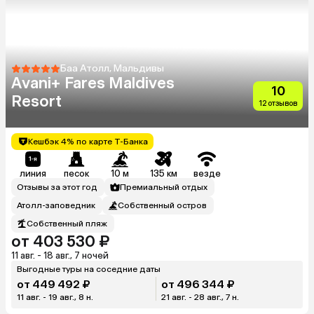
Баа Атолл, Мальдивы
Avani+ Fares Maldives
10
Resort
12 отзывов
Кешбэк 4% по карте Т-Банка
линия
песок
10 м
135 км
везде
Отзывы за этот год
Премиальный отдых
Атолл-заповедник
Собственный остров
Собственный пляж
от 403 530 ₽
11 авг. - 18 авг., 7 ночей
Выгодные туры на соседние даты
от 449 492 ₽
от 496 344 ₽
11 авг. - 19 авг., 8 н.
21 авг. - 28 авг., 7 н.