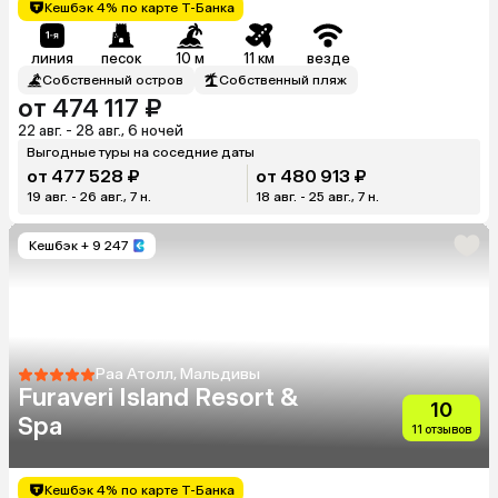
Кешбэк 4% по карте Т-Банка
линия
песок
10 м
11 км
везде
Собственный остров
Собственный пляж
от 474 117 ₽
22 авг. - 28 авг., 6 ночей
Выгодные туры на соседние даты
от 477 528 ₽
от 480 913 ₽
19 авг. - 26 авг., 7 н.
18 авг. - 25 авг., 7 н.
Кешбэк
+ 9 247
Раа Атолл, Мальдивы
Furaveri Island Resort &
10
Spa
11 отзывов
Кешбэк 4% по карте Т-Банка