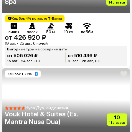
Spa
14 отзывов
Кешбэк 4% по карте Т-Банка
линия
песок
50 м
10 км
лобби
от 426 920 ₽
19 авг. - 25 авг., 6 ночей
Выгодные туры на соседние даты
от 506 026 ₽
от 510 436 ₽
16 авг. - 24 авг., 8 н.
18 авг. - 26 авг., 8 н.
Кешбэк
+ 7 253
Нуса Дуа, Индонезия
Vouk Hotel & Suites (Ex.
10
Mantra Nusa Dua)
11 отзывов