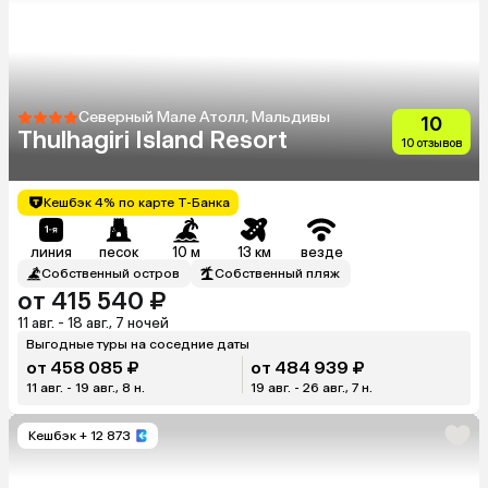
Северный Мале Атолл, Мальдивы
10
Thulhagiri Island Resort
10 отзывов
Кешбэк 4% по карте Т-Банка
линия
песок
10 м
13 км
везде
Собственный остров
Собственный пляж
от 415 540 ₽
11 авг. - 18 авг., 7 ночей
Выгодные туры на соседние даты
от 458 085 ₽
от 484 939 ₽
11 авг. - 19 авг., 8 н.
19 авг. - 26 авг., 7 н.
Кешбэк
+ 12 873