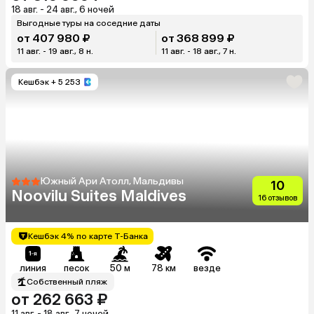
18 авг. - 24 авг., 6 ночей
Выгодные туры на соседние даты
от 407 980 ₽
от 368 899 ₽
11 авг. - 19 авг., 8 н.
11 авг. - 18 авг., 7 н.
Кешбэк
+ 5 253
Южный Ари Атолл, Мальдивы
10
Noovilu Suites Maldives
16 отзывов
Кешбэк 4% по карте Т-Банка
линия
песок
50 м
78 км
везде
Собственный пляж
от 262 663 ₽
11 авг. - 18 авг., 7 ночей