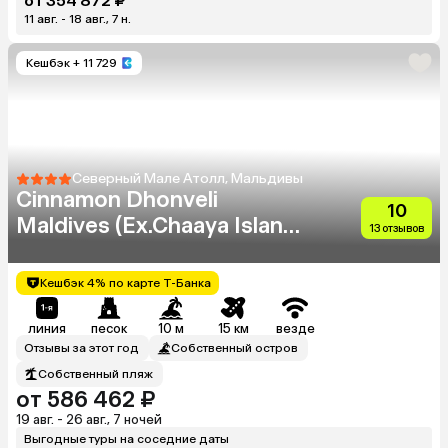
от 354 872 ₽
11 авг. - 18 авг., 7 н.
Кешбэк
+ 11 729
Северный Мале Атолл, Мальдивы
Cinnamon Dhonveli
10
Maldives (Ex.Chaaya Island
13 отзывов
Dhonveli)
Кешбэк 4% по карте Т-Банка
линия
песок
10 м
15 км
везде
Отзывы за этот год
Собственный остров
Собственный пляж
от 586 462 ₽
19 авг. - 26 авг., 7 ночей
Выгодные туры на соседние даты