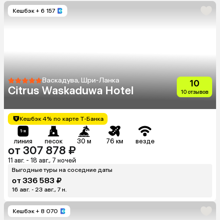
Кешбэк
+ 6 157
Васкадува, Шри-Ланка
10
Citrus Waskaduwa Hotel
10 отзывов
Кешбэк 4% по карте Т-Банка
линия
песок
30 м
76 км
везде
от 307 878 ₽
11 авг. - 18 авг., 7 ночей
Выгодные туры на соседние даты
от 336 583 ₽
16 авг. - 23 авг., 7 н.
Кешбэк
+ 8 070