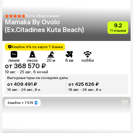
Кута, Индонезия
Mamaka By Ovolo
9.2
(Ex.Citadines Kuta Beach)
11 отзывов
Кешбэк 4% по карте Т-Банка
линия
песок
20 м
6 км
лобби
от 368 570 ₽
19 авг. - 25 авг., 6 ночей
Выгодные туры на соседние даты
от 409 491 ₽
от 425 626 ₽
16 авг. - 24 авг., 8 н.
18 авг. - 26 авг., 8 н.
Кешбэк
+ 7 574