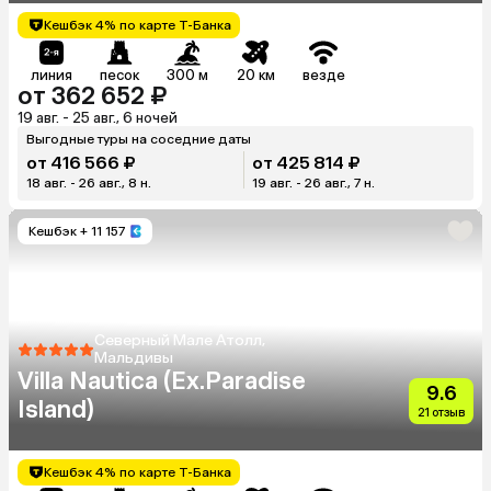
Кешбэк 4% по карте Т-Банка
линия
песок
300 м
20 км
везде
от 362 652 ₽
19 авг. - 25 авг., 6 ночей
Выгодные туры на соседние даты
от 416 566 ₽
от 425 814 ₽
18 авг. - 26 авг., 8 н.
19 авг. - 26 авг., 7 н.
Кешбэк
+ 11 157
Северный Мале Атолл,
Мальдивы
Villa Nautica (Ex.Paradise
9.6
Island)
21 отзыв
Кешбэк 4% по карте Т-Банка