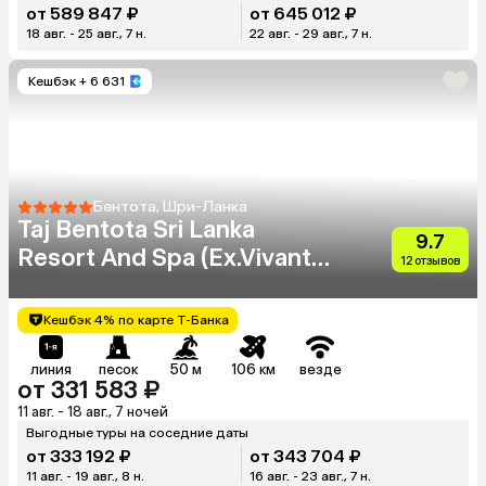
от 589 847 ₽
от 645 012 ₽
18 авг. - 25 авг., 7 н.
22 авг. - 29 авг., 7 н.
Кешбэк
+ 6 631
Бентота, Шри-Ланка
Taj Bentota Sri Lanka
9.7
Resort And Spa (Ex.Vivanta
12 отзывов
By Taj Bentota)
Кешбэк 4% по карте Т-Банка
линия
песок
50 м
106 км
везде
от 331 583 ₽
11 авг. - 18 авг., 7 ночей
Выгодные туры на соседние даты
от 333 192 ₽
от 343 704 ₽
11 авг. - 19 авг., 8 н.
16 авг. - 23 авг., 7 н.