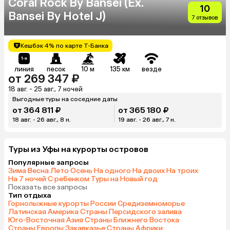
Coral Rock By Bansei (Ex.
10
Bansei By Hotel J)
7 отзывов
Кешбэк 4% по карте Т-Банка
линия
песок
10 м
135 км
везде
от 269 347 ₽
18 авг. - 25 авг., 7 ночей
Выгодные туры на соседние даты
от 364 811 ₽
от 365 180 ₽
18 авг. - 26 авг., 8 н.
19 авг. - 26 авг., 7 н.
Туры из Уфы на курорты островов
Популярные запросы
Зима
·
Весна
·
Лето
·
Осень
·
На одного
·
На двоих
·
На троих
·
На 7 ночей
·
С ребенком
·
Туры на Новый год
·
Показать все запросы
Тип отдыха
Горнолыжные курорты России
·
Средиземноморье
·
Латинская Америка
·
Страны Персидского залива
·
Юго-Восточная Азия
·
Страны Ближнего Востока
·
Страны Европы
·
Закавказье
·
Страны Африки
·