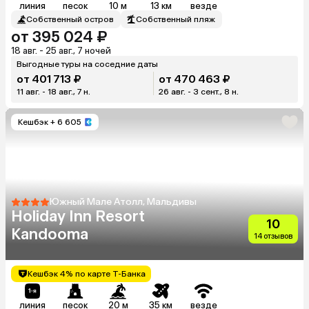
линия
песок
10 м
13 км
везде
Собственный остров
Собственный пляж
от 395 024 ₽
18 авг. - 25 авг., 7 ночей
Выгодные туры на соседние даты
от 401 713 ₽
от 470 463 ₽
11 авг. - 18 авг., 7 н.
26 авг. - 3 сент., 8 н.
Кешбэк
+ 6 605
Южный Мале Атолл, Мальдивы
Holiday Inn Resort
10
Kandooma
14 отзывов
Кешбэк 4% по карте Т-Банка
линия
песок
20 м
35 км
везде