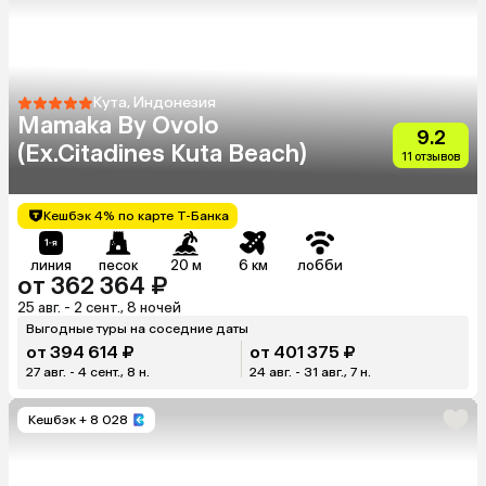
Кута, Индонезия
Mamaka By Ovolo
9.2
(Ex.Citadines Kuta Beach)
11 отзывов
Кешбэк 4% по карте Т-Банка
линия
песок
20 м
6 км
лобби
от 362 364 ₽
25 авг. - 2 сент., 8 ночей
Выгодные туры на соседние даты
от 394 614 ₽
от 401 375 ₽
27 авг. - 4 сент., 8 н.
24 авг. - 31 авг., 7 н.
Кешбэк
+ 8 028