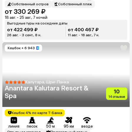
Собственный остров
Собственный пляж
от 330 269 ₽
18 авг. - 25 авг., 7 ночей
Выгодные туры на соседние даты
от 422 499 ₽
от 400 467 ₽
26 авг. - 3 сент., 8 н.
11 авг. - 18 авг., 7 н.
Кешбэк
+ 6 943
Калутара, Шри-Ланка
Anantara Kalutara Resort &
10
Spa
14 отзывов
Кешбэк 4% по карте Т-Банка
линия
песок
50 м
95 км
везде
Отзывы за этот год
Премиальный отдых