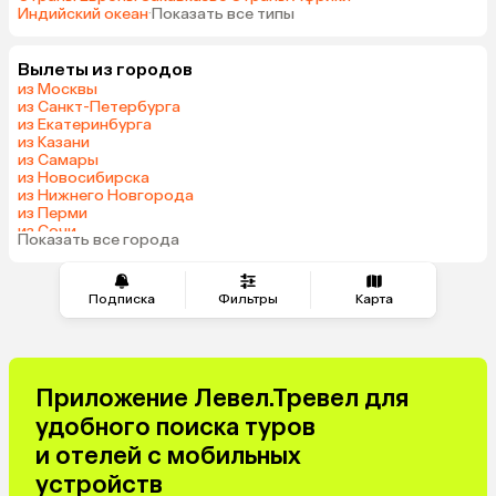
Индийский океан
·
Показать все типы
Вылеты из городов
из Москвы
из Санкт-Петербурга
из Екатеринбурга
из Казани
из Самары
из Новосибирска
из Нижнего Новгорода
из Перми
из Сочи
Показать все города
из Челябинска
Подписка
Фильтры
Карта
Приложение Левел.Тревел для
удобного поиска туров
и отелей с мобильных
устройств