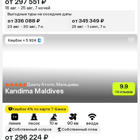
от 297 551 ₽
18 авг. - 25 авг., 7 ночей
Выгодные туры на соседние даты
от 336 088 ₽
от 345 349 ₽
23 авг. - 30 авг., 7 н.
25 авг. - 1 сент., 7 н.
Кешбэк
+ 5 924
Даалу Атолл, Мальдивы
9.9
Kandima Maldives
14 отзывов
Кешбэк 4% по карте Т-Банка
линия
песок
10 м
90 км
везде
Собственный остров
Собственный пляж
от 296 224 ₽