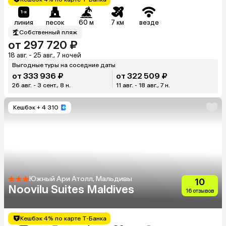
линия
песок
60 м
7 км
везде
Собственный пляж
от 297 720 ₽
18 авг. - 25 авг., 7 ночей
Выгодные туры на соседние даты
от 333 936 ₽
от 322 509 ₽
26 авг. - 3 сент., 8 н.
11 авг. - 18 авг., 7 н.
Кешбэк
+ 4 310
Южный Ари Атолл, Мальдивы
10
Noovilu Suites Maldives
16 отзывов
Кешбэк 4% по карте Т-Банка