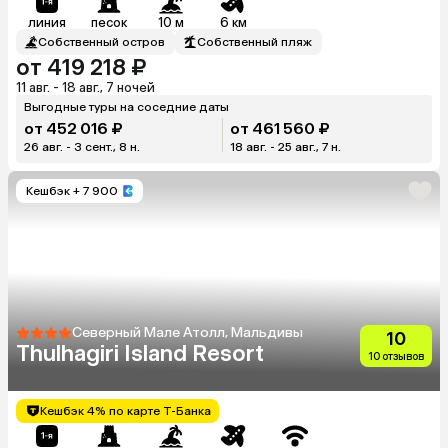
линия
песок
10 м
6 км
Собственный остров
Собственный пляж
от 419 218 ₽
11 авг. - 18 авг., 7 ночей
Выгодные туры на соседние даты
от 452 016 ₽
от 461 560 ₽
26 авг. - 3 сент., 8 н.
18 авг. - 25 авг., 7 н.
Кешбэк
+ 7 900
Северный Мале Атолл, Мальдивы
10
Thulhagiri Island Resort
10 отзывов
Кешбэк 4% по карте Т-Банка