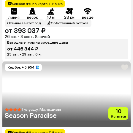
Кешбэк 4% по карте Т-Банка
линия
песок
10 м
28 км
везде
Отзывы за этот год
Собственный остров
от 393 037 ₽
26 авг. - 3 сент., 8 ночей
Выгодные туры на соседние даты
от 446 344 ₽
23 авг. - 29 авг., 6 н.
Кешбэк
+ 5 954
Тулусду, Мальдивы
10
Season Paradise
9 отзывов
Кешбэк 4% по карте Т-Банка