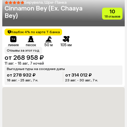
Берувела, Шри-Ланка
Cinnamon Bey (Ex. Chaaya
10
Bey)
18 отзывов
Кешбэк 4% по карте Т-Банка
линия
песок
50 м
105 км
Отзывы за этот год
от 268 958 ₽
11 авг. - 18 авг., 7 ночей
Выгодные туры на соседние даты
от 278 932 ₽
от 314 012 ₽
18 авг. - 25 авг., 7 н.
23 авг. - 30 авг., 7 н.