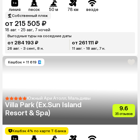
линия
песок
50 м
78 км
везде
Собственный пляж
от 215 505 ₽
18 авг. - 25 авг., 7 ночей
Выгодные туры на соседние даты
от 284 193 ₽
от 261 111 ₽
26 авг. - 3 сент., 8 н.
11 авг. - 18 авг., 7 н.
Кешбэк
+ 11 619
Южный Ари Атолл, Мальдивы
Villa Park (Ex.Sun Island
9.6
Resort & Spa)
35 отзывов
Кешбэк 4% по карте Т-Банка