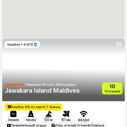
Кешбэк
+ 8 873
Лавиани Атолл, Мальдивы
10
Jawakara Island Maldives
10 отзывов
Кешбэк 4% по карте Т-Банка
линия
песок
50 м
61 км
везде
Премиальный отдых
Сеть отелей Crown&Champa