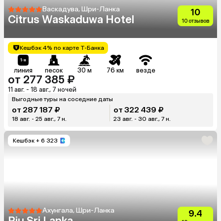
Васкадува, Шри-Ланка
10
Citrus Waskaduwa Hotel
10 отзывов
Кешбэк 4% по карте Т-Банка
линия
песок
30 м
76 км
везде
от 277 385 ₽
11 авг. - 18 авг., 7 ночей
Выгодные туры на соседние даты
от 287 187 ₽
от 322 439 ₽
18 авг. - 25 авг., 7 н.
23 авг. - 30 авг., 7 н.
Кешбэк
+ 6 323
Ахунгала, Шри-Ланка
9.4
Riu Sri Lanka