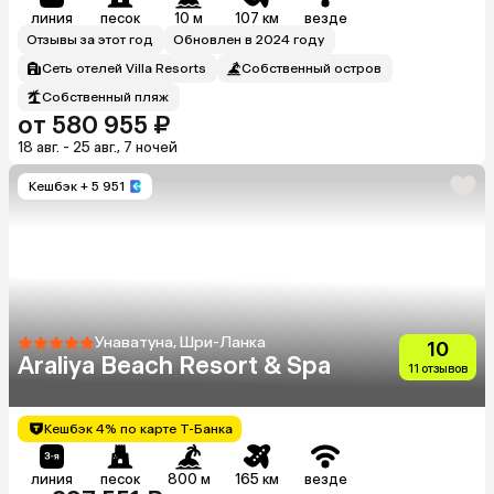
линия
песок
10 м
107 км
везде
Отзывы за этот год
Обновлен в 2024 году
Сеть отелей Villa Resorts
Собственный остров
Собственный пляж
от 580 955 ₽
18 авг. - 25 авг., 7 ночей
Кешбэк
+ 5 951
Унаватуна, Шри-Ланка
10
Araliya Beach Resort & Spa
11 отзывов
Кешбэк 4% по карте Т-Банка
линия
песок
800 м
165 км
везде