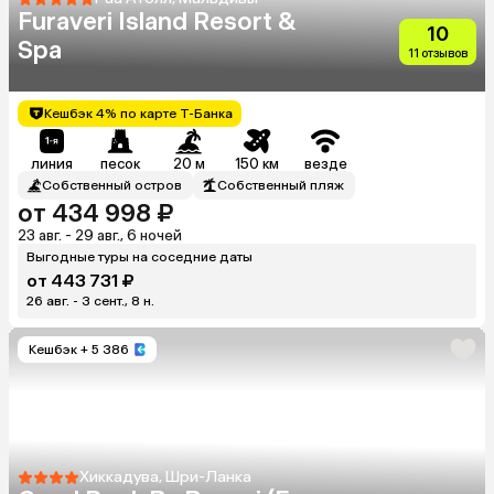
Furaveri Island Resort &
10
Spa
11 отзывов
Кешбэк 4% по карте Т-Банка
линия
песок
20 м
150 км
везде
Собственный остров
Собственный пляж
от 434 998 ₽
23 авг. - 29 авг., 6 ночей
Выгодные туры на соседние даты
от 443 731 ₽
26 авг. - 3 сент., 8 н.
Кешбэк
+ 5 386
Хиккадува, Шри-Ланка