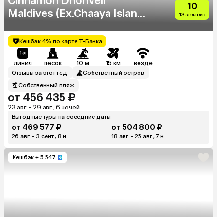
Cinnamon Dhonveli
10
Maldives (Ex.Chaaya Island
13 отзывов
Dhonveli)
Кешбэк 4% по карте Т-Банка
линия
песок
10 м
15 км
везде
Отзывы за этот год
Собственный остров
Собственный пляж
от 456 435 ₽
23 авг. - 29 авг., 6 ночей
Выгодные туры на соседние даты
от 469 577 ₽
от 504 800 ₽
26 авг. - 3 сент., 8 н.
18 авг. - 25 авг., 7 н.
Кешбэк
+ 5 547