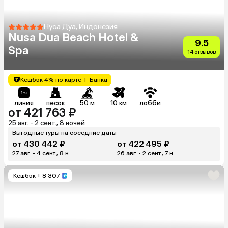
Нуса Дуа, Индонезия
Nusa Dua Beach Hotel &
9.5
Spa
14 отзывов
Кешбэк 4% по карте Т-Банка
линия
песок
50 м
10 км
лобби
от 421 763 ₽
25 авг. - 2 сент., 8 ночей
Выгодные туры на соседние даты
от 430 442 ₽
от 422 495 ₽
27 авг. - 4 сент., 8 н.
26 авг. - 2 сент., 7 н.
Кешбэк
+ 8 307