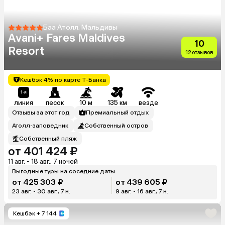
Баа Атолл, Мальдивы
Avani+ Fares Maldives
10
Resort
12 отзывов
Кешбэк 4% по карте Т-Банка
линия
песок
10 м
135 км
везде
Отзывы за этот год
Премиальный отдых
Атолл-заповедник
Собственный остров
Собственный пляж
от 401 424 ₽
11 авг. - 18 авг., 7 ночей
Выгодные туры на соседние даты
от 425 303 ₽
от 439 605 ₽
23 авг. - 30 авг., 7 н.
9 авг. - 16 авг., 7 н.
Кешбэк
+ 7 144