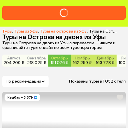
Туры
,
Туры из Уфы
,
Туры на острова из Уфы
,
Туры на Острова на двоих из Уфы
Туры на Острова на двоих из Уфы
Туры на Острова на двоих из Уфы с перелетом — ищите и
сравнивайте туры онлайн по всем туроператорам.
Август
Сентябрь
Октябрь
Ноябрь
Декабрь
Янв
204 209 ₽
218 025 ₽
151 076 ₽
162 259 ₽
163 778 ₽
190 
По рекомендации
Показаны туры в 1 052 отеля
Кешбэк
+ 5 379