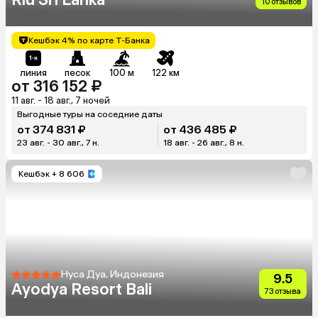
10 отзывов
Кешбэк 4% по карте Т-Банка
линия
песок
100 м
122 км
от 316 152 ₽
11 авг. - 18 авг., 7 ночей
Выгодные туры на соседние даты
от 374 831 ₽
от 436 485 ₽
23 авг. - 30 авг., 7 н.
18 авг. - 26 авг., 8 н.
Кешбэк
+ 8 606
Нуса Дуа, Индонезия
9.5
Ayodya Resort Bali
73 отзыва