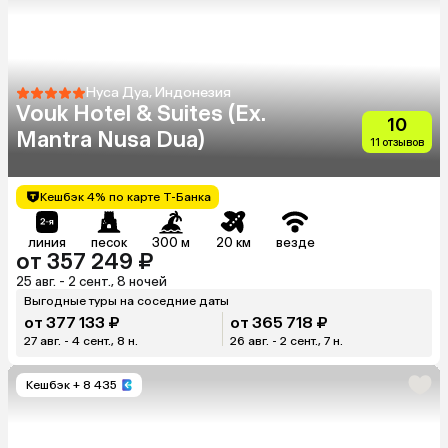
Нуса Дуа, Индонезия
Vouk Hotel & Suites (Ex.
10
Mantra Nusa Dua)
11 отзывов
Кешбэк 4% по карте Т-Банка
линия
песок
300 м
20 км
везде
от 357 249 ₽
25 авг. - 2 сент., 8 ночей
Выгодные туры на соседние даты
от 377 133 ₽
от 365 718 ₽
27 авг. - 4 сент., 8 н.
26 авг. - 2 сент., 7 н.
Кешбэк
+ 8 435