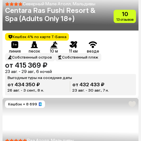
Северный Мале Атолл, Мальдивы
Centara Ras Fushi Resort &
10
Spa (Adults Only 18+)
13 отзывов
Кешбэк 4% по карте Т-Банка
линия
песок
10 м
11 км
везде
Собственный остров
Собственный пляж
от 415 369 ₽
23 авг. - 29 авг., 6 ночей
Выгодные туры на соседние даты
от 434 350 ₽
от 432 433 ₽
26 авг. - 3 сент., 8 н.
23 авг. - 30 авг., 7 н.
Кешбэк
+ 8 699
Раа Атолл, Мальдивы