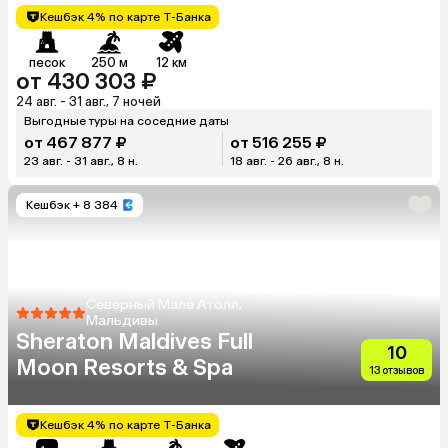
Кешбэк 4% по карте Т-Банка
песок
250 м
12 км
от 430 303 ₽
24 авг. - 31 авг., 7 ночей
Выгодные туры на соседние даты
от 467 877 ₽
от 516 255 ₽
23 авг. - 31 авг., 8 н.
18 авг. - 26 авг., 8 н.
Кешбэк
+ 8 384
Северный Мале Атолл,
Мальдивы
Sheraton Maldives Full
10
Moon Resorts & Spa
13 отзывов
Кешбэк 4% по карте Т-Банка