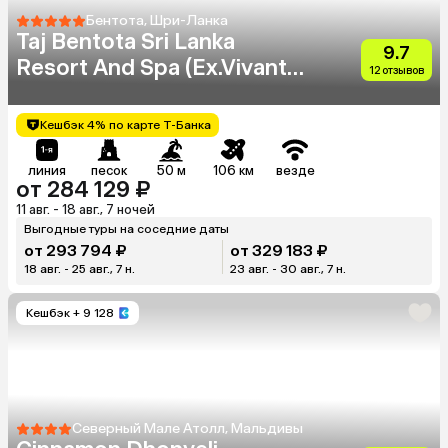
Бентота, Шри-Ланка
Taj Bentota Sri Lanka
9.7
Resort And Spa (Ex.Vivanta
12 отзывов
By Taj Bentota)
Кешбэк 4% по карте Т-Банка
линия
песок
50 м
106 км
везде
от 284 129 ₽
11 авг. - 18 авг., 7 ночей
Выгодные туры на соседние даты
от 293 794 ₽
от 329 183 ₽
18 авг. - 25 авг., 7 н.
23 авг. - 30 авг., 7 н.
Кешбэк
+ 9 128
Северный Мале Атолл, Мальдивы