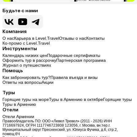
Будьте с нами
Компания
О нас
Карьера в Level.Travel
Отзывы о нас
Контакты
Ко-промо с Level.Travel
Инструменты
Календарь низких цен
Подарочные сертификаты
Оформить тур в рассрочку
Партнерская программа
Журнал о путешествиях
Помощь
Как забронировать тур?
Правила въезда и визы
Ответы на вопросы
Акции
Туры
Горящие туры на море
Туры в Армению в октябре
Горящие туры
Туры в Армению
Отели
Отели Армении
Правообладатель ПО: ООО «Левел Тревел» (2011 - 2026) ИНН
7716697924, ОГРН 1117746723808 123056, г. Москва, вн.тер.г.
Муниципальный округ Пресненский, ул. Юлиуса Фучика, д.6, стр.2,
помещ.6Ч