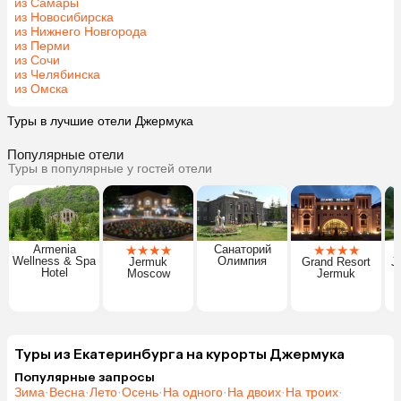
из Самары
из Новосибирска
из Нижнего Новгорода
из Перми
из Сочи
из Челябинска
из Омска
Туры в лучшие отели Джермука
Популярные отели
Туры в популярные у гостей отели
Armenia
★
★
★
★
Санаторий
★
★
★
★
Wellness & Spa
Олимпия
Jermuk
Grand Resort
J
Hotel
Moscow
Jermuk
Туры из Екатеринбурга на курорты Джермука
Популярные запросы
Зима
·
Весна
·
Лето
·
Осень
·
На одного
·
На двоих
·
На троих
·