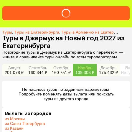
Туры
,
Туры из Екатеринбурга
,
Туры в Армению из Екатеринбурга
,
Туры в Джермук на Новый год 2027 из
Екатеринбурга
Новогодние туры в Джермук из Екатеринбурга с перелетом —
ищите и сравнивайте туры онлайн по всем туроператорам.
Август
Сентябрь
Октябрь
Ноябрь
Декабрь
Янв
201 078 ₽
160 344 ₽
160 751 ₽
139 303 ₽
175 432 ₽
Нет д
Не нашлось туров по заданным параметрам 

 Попробуйте поменять даты вылета или поискать 
туры из другого города
Вылеты из городов
из Москвы
из Санкт-Петербурга
из Казани