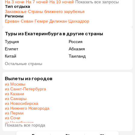
На 3 ночи
·
На 7 ночей
·
На 10 ночей
·
Показать все запросы
Тип отдыха
Закавказье
·
Страны ближнего зарубежья
Регионы
Ереван
·
Севан
·
Гюмри
·
Дилижан
·
Цахкадзор
Туры из Екатеринбурга в другие страны
Турция
Россия
Египет
Абхазия
Китай
Таиланд
Вьетнам
ОАЭ
Остальные страны
Мальдивы
Шри-Ланка
Индия
Гонконг
Вылеты из городов
из Москвы
Саудовская Аравия
из Санкт-Петербурга
из Казани
из Самары
из Новосибирска
из Нижнего Новгорода
из Перми
из Сочи
из Челябинска
Показать все города
из Омска