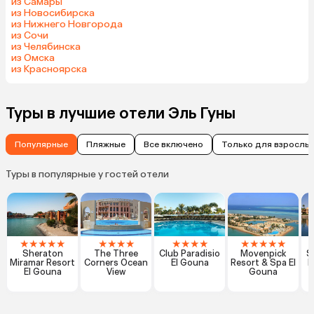
из Самары
из Новосибирска
из Нижнего Новгорода
из Сочи
из Челябинска
из Омска
из Красноярска
Туры в лучшие отели Эль Гуны
Популярные
Пляжные
Все включено
Только для взрослы
Туры в популярные у гостей отели
★
★
★
★
★
★
★
★
★
★
★
★
★
★
★
★
★
★
Sheraton
The Three
Club Paradisio
Movenpick
S
Miramar Resort
Corners Ocean
El Gouna
Resort & Spa El
E
El Gouna
View
Gouna