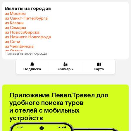
Шри-Ланка
Индия
Вылеты из городов
Гонконг
из Москвы
из Санкт-Петербурга
из Казани
из Самары
из Новосибирска
из Нижнего Новгорода
из Сочи
из Челябинска
из Омска
Показать все города
из Красноярска
Подписка
Фильтры
Карта
Приложение Левел.Тревел для
удобного поиска туров
и отелей с мобильных
устройств