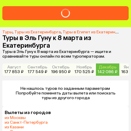
Туры
,
Туры из Екатеринбурга
,
Туры в Египет из Екатеринбурга
,
Т
Туры в Эль Гуну к 8 марта из
Екатеринбурга
Туры в Эль Гуну к 8 марта из Екатеринбурга — ищите и
сравнивайте туры онлайн по всем туроператорам.
Август
Сентябрь
Октябрь
Ноябрь
Декабрь
Янв
177 853 ₽
177 549 ₽
196 950 ₽
170 525 ₽
142 086 ₽
163 
Не нашлось туров по заданным параметрам 

 Попробуйте поменять даты вылета или поискать 
туры из другого города
Вылеты из городов
из Москвы
из Санкт-Петербурга
из Казани