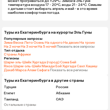
может прогреваться до +29°C. Зимой в Эль Гуне
температура воздуха 17 - 20°C, воды 21 - 24°C. Семьям
с детьми стоит выбирать апрель и май - в это время
наиболее комфортная погода.
Туры из Екатеринбурга на курорты Эль Гуны
Популярные запросы
Зима
·
Весна
·
Лето
·
Осень
·
На одного
·
На двоих
·
На троих
·
На 2 ночи
·
На 3 ночи
·
На 5 ночей
·
Показать все запросы
Тип отдыха
Страны Африки
Регионы
Шарм-эль-Шейх
·
Хургада (город)
·
Сома Бей
·
Rixos Шарм-эль-Шейх
·
Макади Бэй
·
Хургада
·
Сахл Хашиш
·
Дахаб
·
Марса Алам
·
Сафага
·
Показать все регионы
Туры из Екатеринбурга в другие страны
Турция
Россия
Египет
Абхазия
Таиланд
ОАЭ
Остальные страны
Вьетнам
Мальдивы