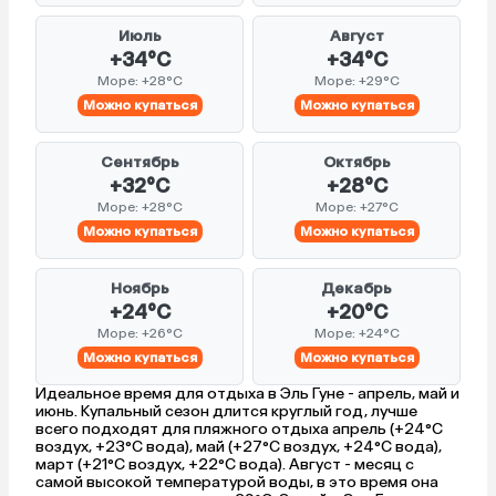
Июль
Август
+34°C
+34°C
Море: +28°C
Море: +29°C
Можно купаться
Можно купаться
Сентябрь
Октябрь
+32°C
+28°C
Море: +28°C
Море: +27°C
Можно купаться
Можно купаться
Ноябрь
Декабрь
+24°C
+20°C
Море: +26°C
Море: +24°C
Можно купаться
Можно купаться
Идеальное время для отдыха в Эль Гуне - апрель, май и
июнь. Купальный сезон длится круглый год, лучше
всего подходят для пляжного отдыха апрель (+24°C
воздух, +23°C вода), май (+27°C воздух, +24°C вода),
март (+21°C воздух, +22°C вода). Август - месяц с
самой высокой температурой воды, в это время она