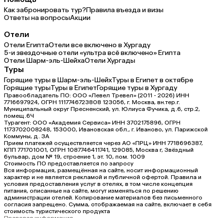
Как забронировать тур?
Правила въезда и визы
Ответы на вопросы
Акции
Отели
Отели Египта
Отели все включено в Хургаду
5-и звездочные отели «ультра всё включено» Египта
Отели Шарм-эль-Шейха
Отели Хургады
Туры
Горящие туры в Шарм-эль-Шейх
Туры в Египет в октябре
Горящие туры
Туры в Египет
Горящие туры в Хургаду
Правообладатель ПО: ООО «Левел Тревел» (2011 - 2026) ИНН
7716697924, ОГРН 1117746723808 123056, г. Москва, вн.тер.г.
Муниципальный округ Пресненский, ул. Юлиуса Фучика, д.6, стр.2,
помещ.6Ч
Турагент: ООО «Академия Сервиса» ИНН 3702175896, ОГРН
1173702008248, 153000, Ивановская обл., г. Иваново, ул. Парижской
Коммуны, д. ЗА
Прием платежей осуществляется через АО «ПРЦ» ИНН 7718696387,
КПП 771701001, ОГРН 1087746411741, 129085, Москва г, Звёздный
бульвар, дом № 19, строение 1, эт. 10, пом. 1009
Стоимость ПО предоставляется по запросу
Вся информация, размещённая на сайте, носит информационный
характер и не является рекламой и публичной офертой. Правила и
условия предоставления услуг в отелях, в том числе концепция
питания, описанные на сайте, могут изменяться по решению
администрации отелей. Копирование материалов без письменного
согласия запрещено. Сумма, отображаемая на сайте, включает в себя
стоимость туристического продукта
Правовая информация