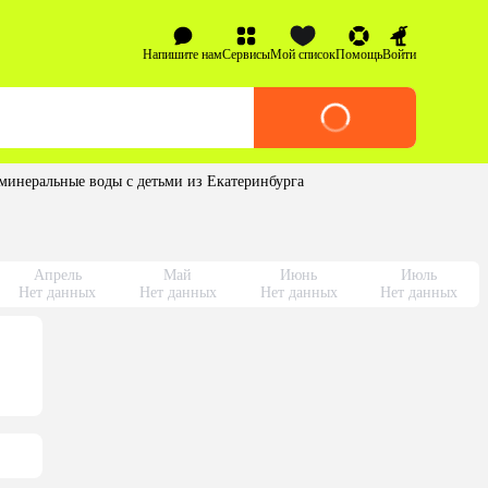
Напишите нам
Сервисы
Мой список
Помощь
Войти
минеральные воды с детьми из Екатеринбурга
Апрель
Май
Июнь
Июль
Нет данных
Нет данных
Нет данных
Нет данных