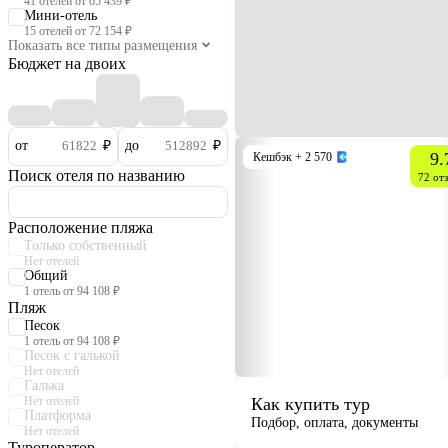
41 отелей от 65 439 ₽
Мини-отель
15 отелей от 72 154 ₽
Показать все типы размещения
Бюджет на двоих
от
₽
до
₽
9.
Кешбэк
+ 2 570
Поиск отеля по названию
72 от
Расположение пляжа
Только собственный
Нет отелей
Общий
1 отель от 94 108 ₽
Пляж
Песок
1 отель от 94 108 ₽
Песок с галькой
Нет отелей
Галька
Нет отелей
Как купить тур
Платформа
Подбор, оплата, документы
Нет отелей
Туроператор