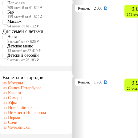
Парковка
709 отелей от 61 822 ₽
9.
Кешбэк
+ 2 006
Бар
173 от
135 отелей от 61 822 ₽
Массаж
94 отеля от 61 822 ₽
Для семей с детьми
Няня
8 отелей от 87 626 ₽
Детское меню
13 отелей от 82 410 ₽
Детский бассейн
9 отелей от 76 183 ₽
Вылеты из городов
9.
Кешбэк
+ 1 708
из Москвы
из Санкт-Петербурга
20 отз
из Казани
из Самары
из Уфы
из Новосибирска
из Нижнего Новгорода
из Перми
из Сочи
из Челябинска