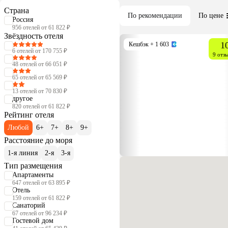
Страна
По рекомендации
По цене
Россия
956 отелей от 61 822 ₽
Звёздность отеля
1
Кешбэк
+ 1 603
6 отелей от 170 755 ₽
9 отз
48 отелей от 66 051 ₽
65 отелей от 65 569 ₽
13 отелей от 70 830 ₽
другое
820 отелей от 61 822 ₽
Рейтинг отеля
Любой
6+
7+
8+
9+
Расстояние до моря
1-я линия
2-я
3-я
Тип размещения
Апартаменты
647 отелей от 63 895 ₽
Отель
159 отелей от 61 822 ₽
Санаторий
67 отелей от 96 234 ₽
Гостевой дом