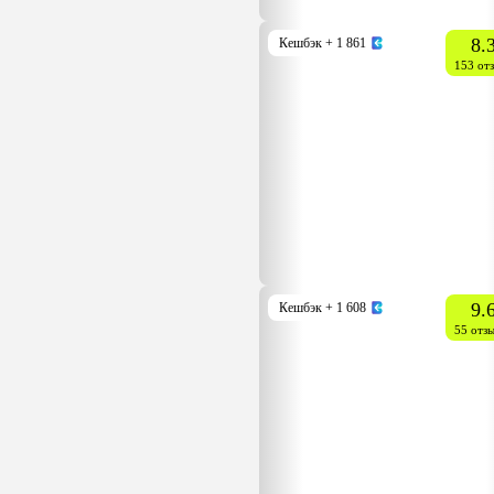
8.
Кешбэк
+ 1 861
153 от
9.
Кешбэк
+ 1 608
55 отз