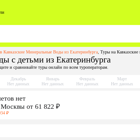
ли
в Кавказские Минеральные Воды из Екатеринбурга
,
Туры на Кавказские 
ды с детьми из Екатеринбурга
щите и сравнивайте туры онлайн по всем туроператорам.
Декабрь
Январь
Февраль
Март
Нет данных
Нет данных
Нет данных
Нет данных
етов нет
Москвы
от 61 822 ₽
934 ₽