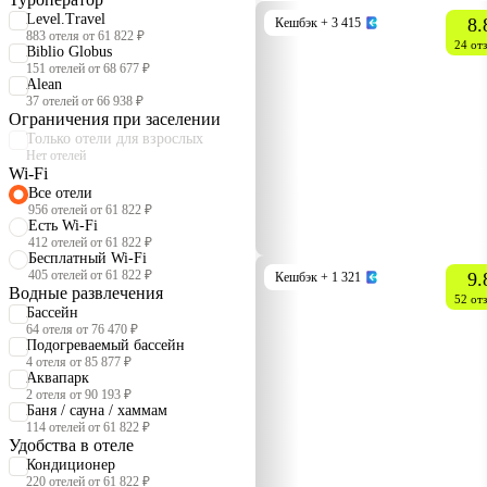
Level.Travel
8.
Кешбэк
+ 3 415
883 отеля от 61 822 ₽
24 от
Biblio Globus
151 отелей от 68 677 ₽
Alean
37 отелей от 66 938 ₽
Ограничения при заселении
Только отели для взрослых
Нет отелей
Wi-Fi
Все отели
956 отелей от 61 822 ₽
Есть Wi-Fi
412 отелей от 61 822 ₽
Бесплатный Wi-Fi
405 отелей от 61 822 ₽
9.
Кешбэк
+ 1 321
Водные развлечения
52 от
Бассейн
64 отеля от 76 470 ₽
Подогреваемый бассейн
4 отеля от 85 877 ₽
Аквапарк
2 отеля от 90 193 ₽
Баня / сауна / хаммам
114 отелей от 61 822 ₽
Удобства в отеле
Кондиционер
220 отелей от 61 822 ₽