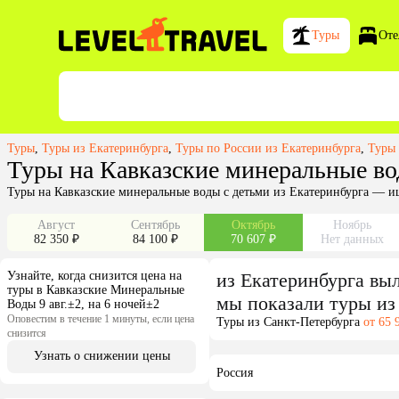
Туры
Оте
Туры
,
Туры из Екатеринбурга
,
Туры по России из Екатеринбурга
,
Туры 
Туры на Кавказские минеральные во
Туры на Кавказские минеральные воды с детьми из Екатеринбурга — и
Август
Сентябрь
Октябрь
Ноябрь
82 350 ₽
84 100 ₽
70 607 ₽
Нет данных
Узнайте, когда снизится цена на
из
Екатеринбурга
выл
туры в Кавказские Минеральные
мы показали туры
из
Воды 9 авг.±2, на 6 ночей±2
Оповестим в течение 1 минуты, если цена
Туры из Санкт-Петербурга
от 65 
снизится
Узнать о снижении цены
Россия