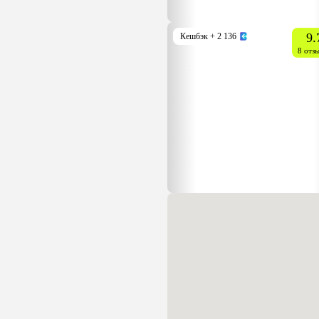
9.
Кешбэк
+ 2 136
8 отз