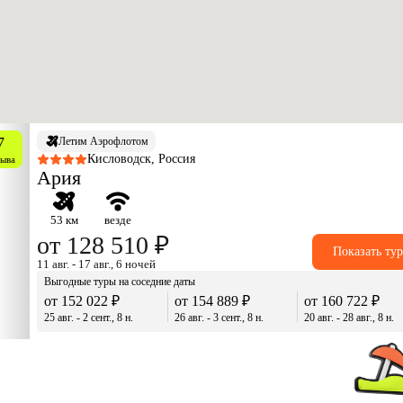
7
Летим Аэрофлотом
Кисловодск, Россия
зыва
Ария
53 км
везде
от 128 510 ₽
Показать ту
11 авг. - 17 авг., 6 ночей
Выгодные туры на соседние даты
от 152 022 ₽
от 154 889 ₽
от 160 722 ₽
25 авг. - 2 сент., 8 н.
26 авг. - 3 сент., 8 н.
20 авг. - 28 авг., 8 н.