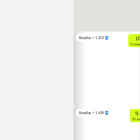
1
Кешбэк
+ 1 453
5 отз
9.
Кешбэк
+ 1 430
31 о