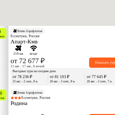
0
Летим Аэрофлотом
Ессентуки, Россия
ывов
Апарт-Кмв
210 км
везде
от 72 677 ₽
Показать ту
11 авг. - 17 авг., 6 ночей
Выгодные туры на соседние даты
от 78 236 ₽
от 81 103 ₽
от 77 645 ₽
25 авг. - 2 сент., 8 н.
26 авг. - 3 сент., 8 н.
26 авг. - 2 сент., 7 н.
0
Летим Аэрофлотом
Ессентуки, Россия
тзыв
Родина