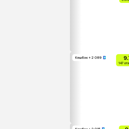
9.
Кешбэк
+ 2 089
147 от
Кешбэк
+ 2 015