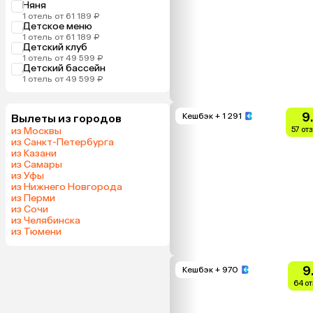
Няня
1 отель от 61 189 ₽
Детское меню
1 отель от 61 189 ₽
Детский клуб
1 отель от 49 599 ₽
Детский бассейн
1 отель от 49 599 ₽
9
Кешбэк
+ 1 291
Вылеты из городов
из Москвы
57 от
из Санкт-Петербурга
из Казани
из Самары
из Уфы
из Нижнего Новгорода
из Перми
из Сочи
из Челябинска
из Тюмени
9
Кешбэк
+ 970
64 о