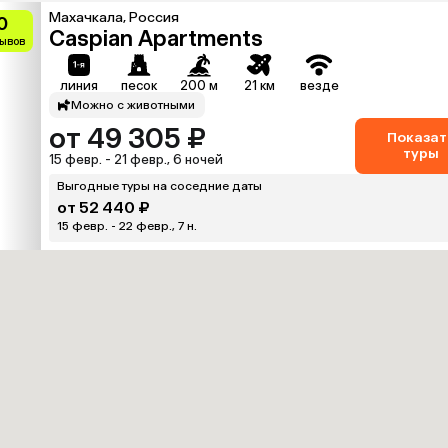
Махачкала, Россия
0
Caspian Apartments
зывов
линия
песок
200 м
21 км
везде
Можно с животными
от 49 305 ₽
Показат
туры
15 февр. - 21 февр., 6 ночей
Выгодные туры на соседние даты
от 52 440 ₽
15 февр. - 22 февр., 7 н.