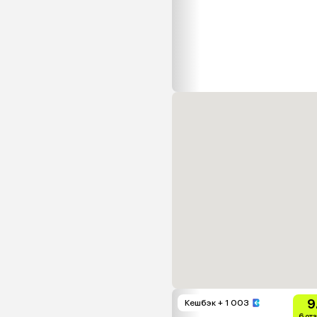
9
Кешбэк
+ 1 003
6 от