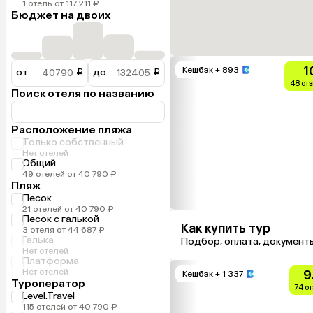
1 отель от 117 211 ₽
Бюджет на двоих
1
Кешбэк
+ 893
от
₽
до
₽
48 от
Поиск отеля по названию
Расположение пляжа
Только собственный
Нет отелей
Общий
49 отелей от 40 790 ₽
Пляж
Песок
21 отелей от 40 790 ₽
Песок с галькой
Как купить тур
3 отеля от 44 687 ₽
Галька
Подбор, оплата, документ
Нет отелей
Платформа
Нет отелей
9
Кешбэк
+ 1 337
Туроператор
74 о
Level.Travel
115 отелей от 40 790 ₽