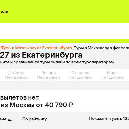
тели
,
Туры в Махачкалу из Екатеринбурга
,
Туры в Махачкалу в феврал
27 из Екатеринбурга
ищите и сравнивайте туры онлайн по всем туроператорам.
Декабрь
Январь
Февраль
Март
Нет данных
Нет данных
Нет данных
Нет данных
вылетов нет
из
Москвы
от 40 790 ₽
Показаны туры в 12
ене
По рейтингу