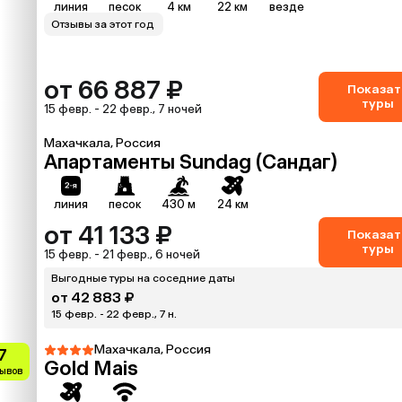
линия
песок
4 км
22 км
везде
Отзывы за этот год
от 66 887 ₽
Показат
туры
15 февр. - 22 февр., 7 ночей
Махачкала, Россия
Апартаменты Sundag (Сандаг)
линия
песок
430 м
24 км
от 41 133 ₽
Показат
туры
15 февр. - 21 февр., 6 ночей
Выгодные туры на соседние даты
от 42 883 ₽
15 февр. - 22 февр., 7 н.
Махачкала, Россия
7
Gold Mais
зывов