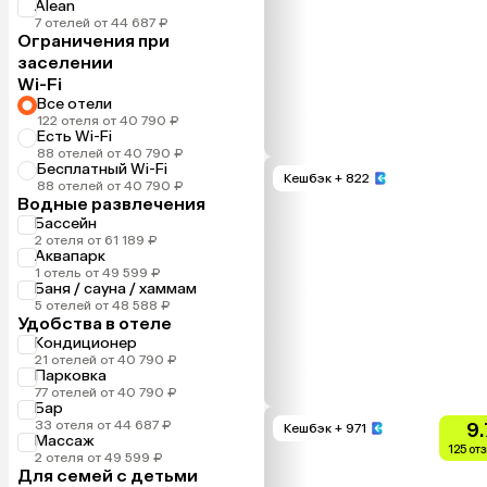
Alean
7 отелей от 44 687 ₽
Ограничения при
заселении
Wi-Fi
Все отели
122 отеля от 40 790 ₽
Есть Wi-Fi
88 отелей от 40 790 ₽
Бесплатный Wi-Fi
Кешбэк
+ 822
88 отелей от 40 790 ₽
Водные развлечения
Бассейн
2 отеля от 61 189 ₽
Аквапарк
1 отель от 49 599 ₽
Баня / сауна / хаммам
5 отелей от 48 588 ₽
Удобства в отеле
Кондиционер
21 отелей от 40 790 ₽
Парковка
77 отелей от 40 790 ₽
Бар
33 отеля от 44 687 ₽
9.
Кешбэк
+ 971
Массаж
125 от
2 отеля от 49 599 ₽
Для семей с детьми