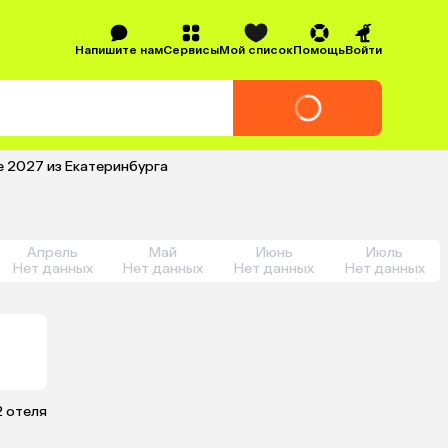
Напишите нам
Сервисы
Мой список
Помощь
Войти
е 2027 из Екатеринбурга
Апрель
Май
Июнь
Июль
Нет данных
Нет данных
Нет данных
Нет данных
2 отеля