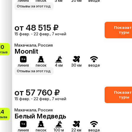
линия
песок
3 км
20 км
везде
Отзывы за этот год
от 48 515 ₽
Показат
туры
15 февр. - 22 февр., 7 ночей
Махачкала, Россия
10
Moonlit
отзыв
линия
песок
4 км
30 км
везде
Отзывы за этот год
от 57 760 ₽
Показат
туры
15 февр. - 22 февр., 7 ночей
Махачкала, Россия
.4
Белый Медведь
тзыва
линия
песок
100 м
22 км
везде