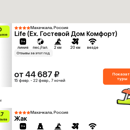
Махачкала, Россия
0
Life (Еx. Гостевой Дом Комфорт)
зывов
линия
пес./гал.
2 км
20 км
везде
Отзывы за этот год
от 44 687 ₽
Показат
туры
15 февр. - 22 февр., 7 ночей
ы
Махачкала, Россия
.7
Жак
тзыва