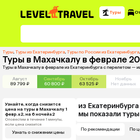
Туры
О
Туры
,
Туры из Екатеринбурга
,
Туры по России из Екатеринбурга
Туры в Махачкалу в феврале 20
Туры в Махачкалу в феврале из Екатеринбурга с перелетом — 
Август
Сентябрь
Октябрь
Ноябрь
89 799 ₽
60 800 ₽
63 525 ₽
Нет данных
Узнайте, когда снизится
из
Екатеринбурга
цена на туры в Махачкалу 1
мы показали туры
февр.±2, на 6 ночей±2
Оповестим в течение 1 минуты,
если цена снизится
По рекомендации
По ц
Узнать о снижении цены