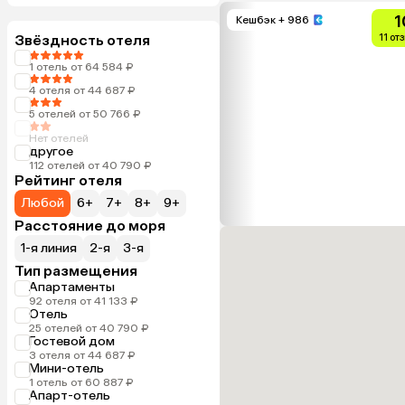
1
Кешбэк
+ 986
Звёздность отеля
11 от
1 отель от 64 584 ₽
4 отеля от 44 687 ₽
5 отелей от 50 766 ₽
Нет отелей
другое
112 отелей от 40 790 ₽
Рейтинг отеля
Любой
6+
7+
8+
9+
Расстояние до моря
1-я линия
2-я
3-я
Тип размещения
Апартаменты
92 отеля от 41 133 ₽
Отель
25 отелей от 40 790 ₽
Гостевой дом
3 отеля от 44 687 ₽
Мини-отель
1 отель от 60 887 ₽
Апарт-отель