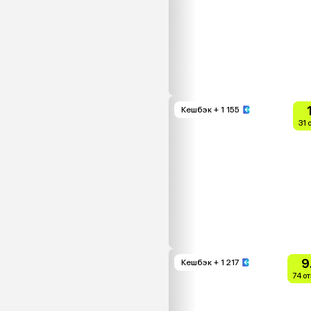
Кешбэк
+ 1 155
31 
9
Кешбэк
+ 1 217
74 о