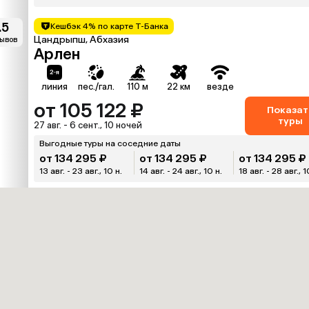
.5
Кешбэк 4% по карте Т-Банка
Цандрыпш, Абхазия
зывов
Арлен
линия
пес./гал.
110 м
22 км
везде
от 105 122 ₽
Показат
туры
27 авг. - 6 сент., 10 ночей
Выгодные туры на соседние даты
от 134 295 ₽
от 134 295 ₽
от 134 295 ₽
13 авг. - 23 авг., 10 н.
14 авг. - 24 авг., 10 н.
18 авг. - 28 авг., 1