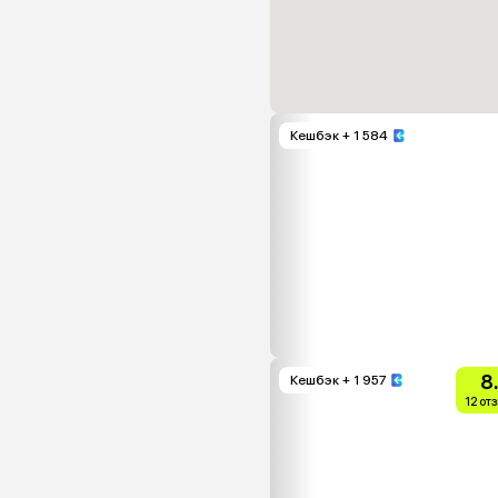
Кешбэк
+ 1 584
8
Кешбэк
+ 1 957
12 от