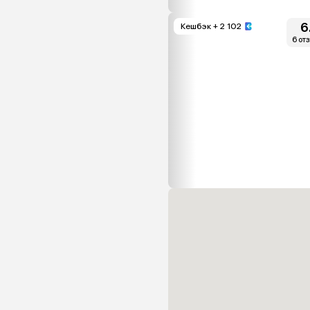
6
Кешбэк
+ 2 102
6 от