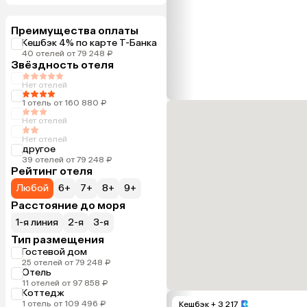
Преимущества оплаты
Кешбэк 4% по карте Т-Банка
40 отелей от 79 248 ₽
Звёздность отеля
Нет отелей
1 отель от 160 880 ₽
Нет отелей
Нет отелей
другое
39 отелей от 79 248 ₽
Рейтинг отеля
Любой
6+
7+
8+
9+
Расстояние до моря
1-я линия
2-я
3-я
Тип размещения
Гостевой дом
25 отелей от 79 248 ₽
Отель
11 отелей от 97 858 ₽
Коттедж
1 отель от 109 496 ₽
Кешбэк
+ 3 217