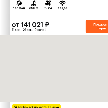
пес./гал.
350 м
19 км
везде
от 141 021 ₽
Показат
туры
11 авг. - 21 авг., 10 ночей
Кешбэк 4% по карте Т-Банка