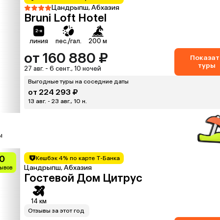
Цандрыпш, Абхазия
Bruni Loft Hotel
линия
пес./гал.
200 м
от 160 880 ₽
Показат
туры
27 авг. - 6 сент., 10 ночей
Выгодные туры на соседние даты
от 224 293 ₽
13 авг. - 23 авг., 10 н.
ы
0
Кешбэк 4% по карте Т-Банка
Цандрыпш, Абхазия
зывов
Гостевой Дом Цитрус
14 км
Отзывы за этот год