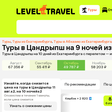
Туры
О
Туры
,
Туры из Екатеринбурга
,
Туры в Абхазию из Екатеринбурга
Туры в Цандрыпш на 9 ночей и
Туры в Цандрыпш на 10 дней из Екатеринбурга с перелетом — 
Август
Сентябрь
Октябрь
Ноябрь
67 356 ₽
55 411 ₽
49 787 ₽
58 203 ₽
Узнайте, когда снизится
По рекомендации
По ц
цена на туры в Цандрыпш 11
авг.±2, на 10 ночей±2
Оповестим в течение 1 минуты,
8
Кешбэк
+ 2 820
если цена снизится
6 от
Узнать о снижении цены