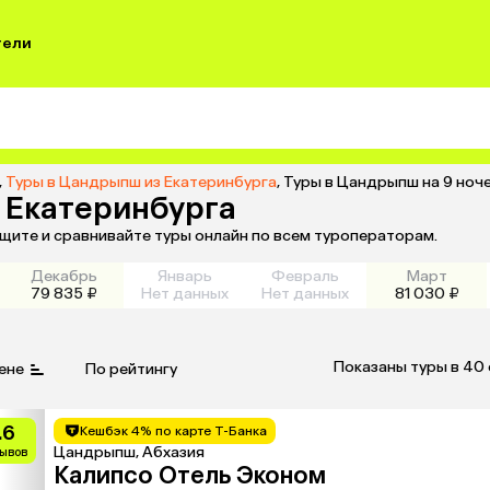
тели
,
Туры в Цандрыпш из Екатеринбурга
,
Туры в Цандрыпш на 9 ноче
з Екатеринбурга
ищите и сравнивайте туры онлайн по всем туроператорам.
Декабрь
Январь
Февраль
Март
79 835 ₽
Нет данных
Нет данных
81 030 ₽
Показаны туры в 40
ене
По рейтингу
.6
Кешбэк 4% по карте Т-Банка
Цандрыпш, Абхазия
зывов
Калипсо Отель Эконом