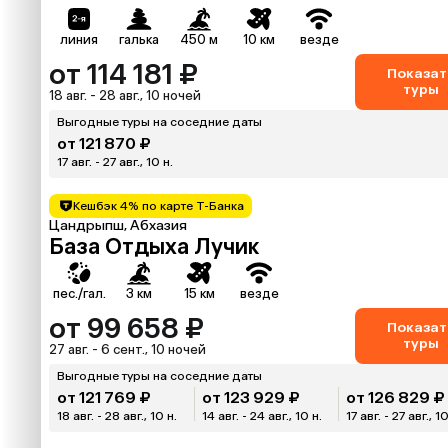
линия
галька
450 м
10 км
везде
от 114 181 ₽
Показат
туры
18 авг. - 28 авг., 10 ночей
Выгодные туры на соседние даты
от 121 870 ₽
17 авг. - 27 авг., 10 н.
Кешбэк 4% по карте Т-Банка
Цандрыпш, Абхазия
База Отдыха Лучик
пес./гал.
3 км
15 км
везде
от 99 658 ₽
Показат
туры
27 авг. - 6 сент., 10 ночей
Выгодные туры на соседние даты
от 121 769 ₽
от 123 929 ₽
от 126 829 ₽
18 авг. - 28 авг., 10 н.
14 авг. - 24 авг., 10 н.
17 авг. - 27 авг., 10