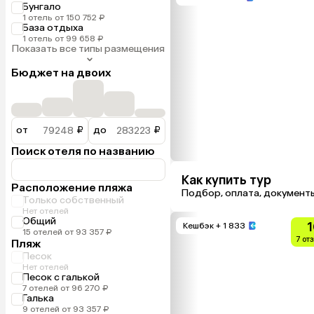
Бунгало
1 отель от 150 752 ₽
База отдыха
1 отель от 99 658 ₽
Показать все типы размещения
Бюджет на двоих
от
₽
до
₽
Поиск отеля по названию
Как купить тур
Расположение пляжа
Подбор, оплата, документ
Только собственный
Нет отелей
Общий
1
Кешбэк
+ 1 833
15 отелей от 93 357 ₽
7 от
Пляж
Песок
Нет отелей
Песок с галькой
7 отелей от 96 270 ₽
Галька
9 отелей от 93 357 ₽