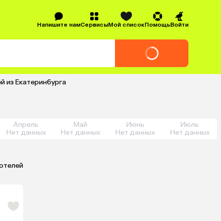
Напишите нам
Сервисы
Мой список
Помощь
Войти
й из Екатеринбурга
Апрель
Май
Июнь
Июль
Нет данных
Нет данных
Нет данных
Нет данных
 отелей