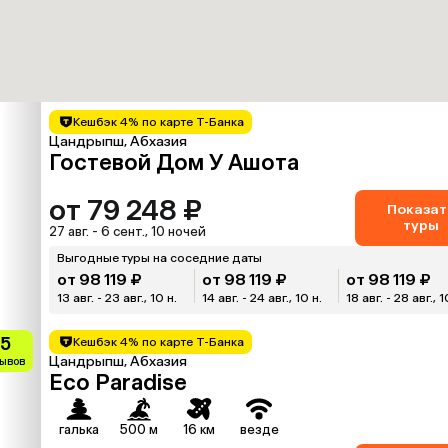
Кешбэк 4% по карте Т-Банка
Цандрыпш, Абхазия
Гостевой Дом У Ашота
от 79 248 ₽
Показат
туры
27 авг. - 6 сент., 10 ночей
Выгодные туры на соседние даты
от 98 119 ₽
от 98 119 ₽
от 98 119 ₽
13 авг. - 23 авг., 10 н.
14 авг. - 24 авг., 10 н.
18 авг. - 28 авг., 1
.5
Кешбэк 4% по карте Т-Банка
Цандрыпш, Абхазия
зывов
Eco Paradise
галька
500 м
16 км
везде