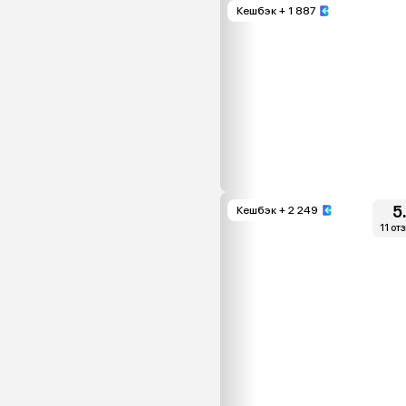
Кешбэк
+ 1 887
5
Кешбэк
+ 2 249
11 от