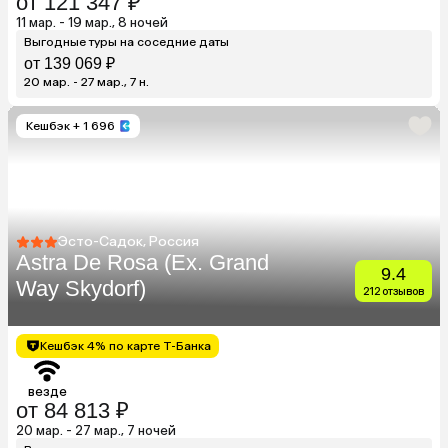
от 121 347 ₽
11 мар. - 19 мар., 8 ночей
Выгодные туры на соседние даты
от 139 069 ₽
20 мар. - 27 мар., 7 н.
Кешбэк
+ 1 696
Эсто-Садок, Россия
Astra De Rosa (Ex. Grand
9.4
Way Skydorf)
212 отзывов
Кешбэк 4% по карте Т-Банка
везде
от 84 813 ₽
20 мар. - 27 мар., 7 ночей