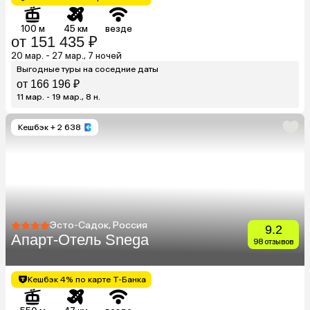
100 м
45 км
везде
от 151 435 ₽
20 мар. - 27 мар., 7 ночей
Выгодные туры на соседние даты
от 166 196 ₽
11 мар. - 19 мар., 8 н.
Кешбэк
+ 2 638
Эсто-Садок, Россия
9.2
Апарт-Отель Snega
98 отзывов
Кешбэк 4% по карте Т-Банка