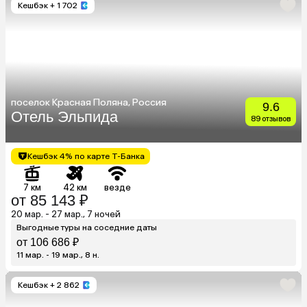
Кешбэк
+ 1 702
поселок Красная Поляна, Россия
9.6
Отель Эльпида
89 отзывов
Кешбэк 4% по карте Т-Банка
7 км
42 км
везде
от 85 143 ₽
20 мар. - 27 мар., 7 ночей
Выгодные туры на соседние даты
от 106 686 ₽
11 мар. - 19 мар., 8 н.
Кешбэк
+ 2 862