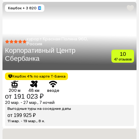
Кешбэк
+ 3 820
курорт Красная Поляна 960,
Россия
Корпоративный Центр
10
Сбербанка
47 отзывов
Кешбэк 4% по карте Т-Банка
200 м
48 км
везде
от 191 023 ₽
20 мар. - 27 мар., 7 ночей
Выгодные туры на соседние даты
от 199 925 ₽
11 мар. - 19 мар., 8 н.