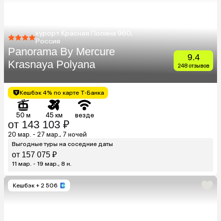
курорт Красная Поляна 960,
Россия
Panorama By Mercure
9.4
Krasnaya Polyana
248 отзывов
Кешбэк 4% по карте Т-Банка
50 м
45 км
везде
от 143 103 ₽
20 мар. - 27 мар., 7 ночей
Выгодные туры на соседние даты
от 157 075 ₽
11 мар. - 19 мар., 8 н.
Кешбэк
+ 2 506