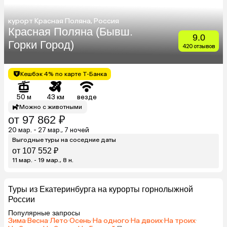
курорт Красная Поляна, Россия
Красная Поляна (Бывш.
9.0
Горки Город)
420 отзывов
Кешбэк 4% по карте Т-Банка
50 м
43 км
везде
Можно с животными
от 97 862 ₽
20 мар. - 27 мар., 7 ночей
Выгодные туры на соседние даты
от 107 552 ₽
11 мар. - 19 мар., 8 н.
Туры из Екатеринбурга на курорты горнолыжной
России
Популярные запросы
Зима
·
Весна
·
Лето
·
Осень
·
На одного
·
На двоих
·
На троих
·