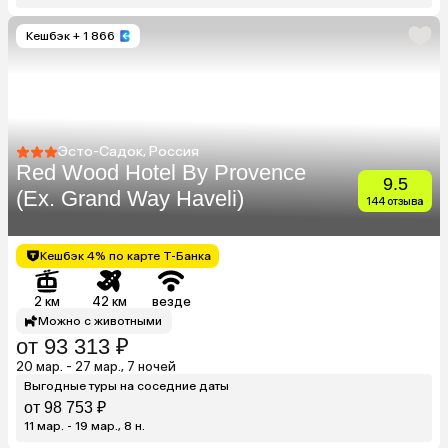
Кешбэк
+ 1 866
Эсто-Садок, Россия
Red Wood Hotel By Provence
9.5
(Ex. Grand Way Haveli)
144 отзыва
Кешбэк 4% по карте Т-Банка
2 км
42 км
везде
Можно с животными
от 93 313 ₽
20 мар. - 27 мар., 7 ночей
Выгодные туры на соседние даты
от 98 753 ₽
11 мар. - 19 мар., 8 н.