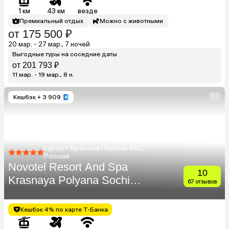
1 км
43 км
везде
Премиальный отдых
Можно с животными
от 175 500 ₽
20 мар. - 27 мар., 7 ночей
Выгодные туры на соседние даты
от 201 793 ₽
11 мар. - 19 мар., 8 н.
Кешбэк
+ 3 909
курорт Красная Поляна 960,
Россия
Novotel Resort And Spa
10
Krasnaya Polyana Sochi
67 отзывов
(Бывш. Горки Отель)
Кешбэк 4% по карте Т-Банка