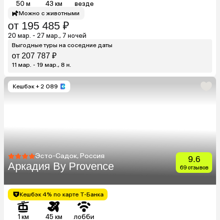
50 м
43 км
везде
Можно с животными
от 195 485 ₽
20 мар. - 27 мар., 7 ночей
Выгодные туры на соседние даты
от 207 787 ₽
11 мар. - 19 мар., 8 н.
Кешбэк
+ 2 089
Эсто-Садок, Россия
9.6
Аркадия By Provence
69 отзывов
Кешбэк 4% по карте Т-Банка
1 км
45 км
лобби