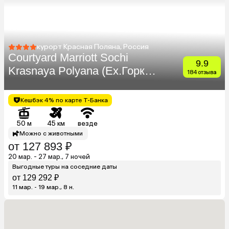
курорт Красная Поляна, Россия
Courtyard Marriott Sochi
9.9
Krasnaya Polyana (Ex.Горки
184 отзыва
Плаза Отель)
Кешбэк 4% по карте Т-Банка
50 м
45 км
везде
Можно с животными
от 127 893 ₽
20 мар. - 27 мар., 7 ночей
Выгодные туры на соседние даты
от 129 292 ₽
11 мар. - 19 мар., 8 н.