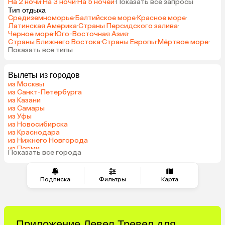
На 2 ночи
·
На 3 ночи
·
На 5 ночей
·
Показать все запросы
Тип отдыха
Средиземноморье
·
Балтийское море
·
Красное море
·
Латинская Америка
·
Страны Персидского залива
·
Черное море
·
Юго-Восточная Азия
·
Страны Ближнего Востока
·
Страны Европы
·
Мёртвое море
·
Показать все типы
Вылеты из городов
из Москвы
из Санкт-Петербурга
из Казани
из Самары
из Уфы
из Новосибирска
из Краснодара
из Нижнего Новгорода
из Перми
Показать все города
из Сочи
Подписка
Фильтры
Карта
Приложение Левел.Тревел для