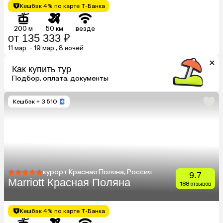
Кешбэк 4% по карте Т-Банка
200 м
50 км
везде
от 135 333 ₽
11 мар. - 19 мар., 8 ночей
Как купить тур
Подбор, оплата, документы
Кешбэк
+ 3 510
курорт Красная Поляна, Россия
9.7
Marriott Красная Поляна
188 отзывов
Кешбэк 4% по карте Т-Банка