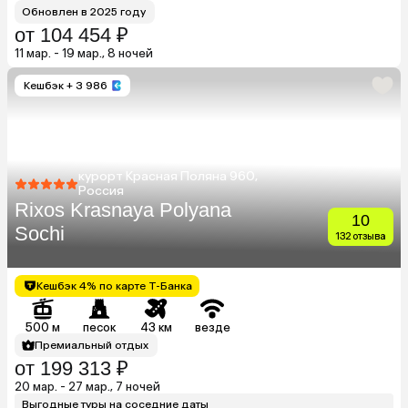
Обновлен в 2025 году
от 104 454 ₽
11 мар. - 19 мар., 8 ночей
Кешбэк
+ 3 986
курорт Красная Поляна 960,
Россия
Rixos Krasnaya Polyana
10
Sochi
132 отзыва
Кешбэк 4% по карте Т-Банка
500 м
песок
43 км
везде
Премиальный отдых
от 199 313 ₽
20 мар. - 27 мар., 7 ночей
Выгодные туры на соседние даты