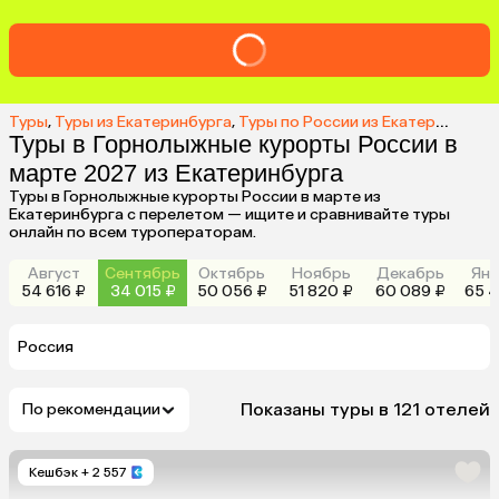
Туры
,
Туры из Екатеринбурга
,
Туры по России из Екатеринбурга
Туры в Горнолыжные курорты России в
марте 2027 из Екатеринбурга
Туры в Горнолыжные курорты России в марте из
Екатеринбурга с перелетом — ищите и сравнивайте туры
онлайн по всем туроператорам.
Август
Сентябрь
Октябрь
Ноябрь
Декабрь
Янв
54 616 ₽
34 015 ₽
50 056 ₽
51 820 ₽
60 089 ₽
65 4
Россия
Показаны туры в 121 отелей
По рекомендации
Кешбэк
+ 2 557