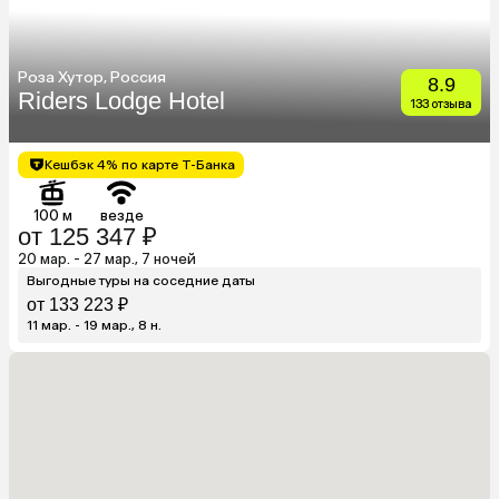
Роза Хутор, Россия
8.9
Riders Lodge Hotel
133 отзыва
Кешбэк 4% по карте Т-Банка
100 м
везде
от 125 347 ₽
20 мар. - 27 мар., 7 ночей
Выгодные туры на соседние даты
от 133 223 ₽
11 мар. - 19 мар., 8 н.