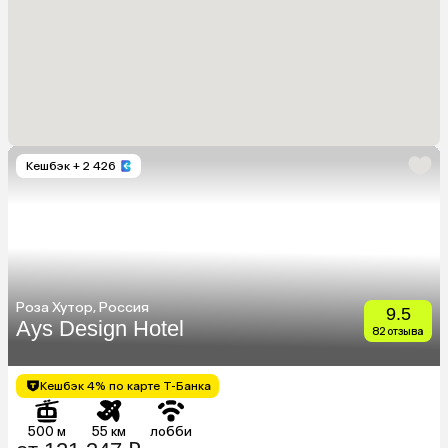
Кешбэк
+ 2 426
Роза Хутор, Россия
9.5
Ays Design Hotel
82 отзыва
Кешбэк 4% по карте Т-Банка
500 м
55 км
лобби