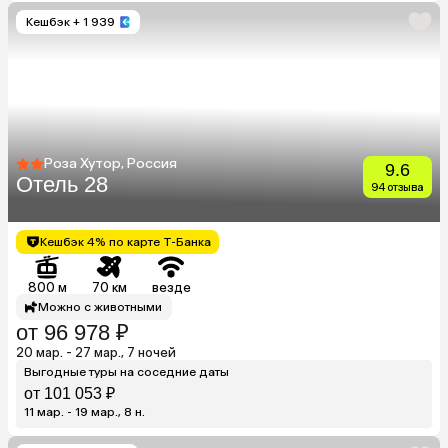
Кешбэк
+ 1 939
Роза Хутор, Россия
9.6
Отель 28
94 отзыва
Кешбэк 4% по карте Т-Банка
800 м
70 км
везде
Можно с животными
от 96 978 ₽
20 мар. - 27 мар., 7 ночей
Выгодные туры на соседние даты
от 101 053 ₽
11 мар. - 19 мар., 8 н.