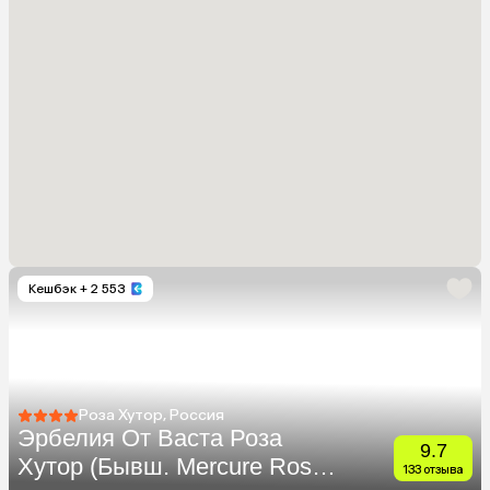
Кешбэк
+ 2 553
Роза Хутор, Россия
Эрбелия От Васта Роза
9.7
Хутор (Бывш. Mercure Rosa
133 отзыва