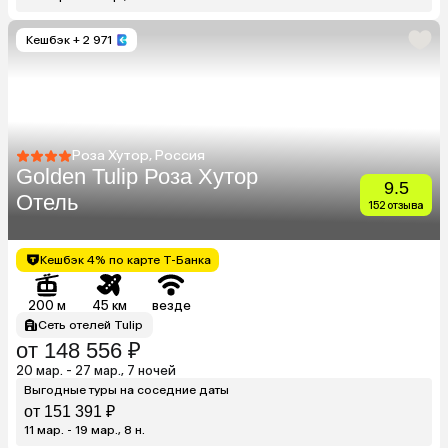
Кешбэк
+ 2 971
Роза Хутор, Россия
Golden Tulip Роза Хутор
9.5
Отель
152 отзыва
Кешбэк 4% по карте Т-Банка
200 м
45 км
везде
Сеть отелей Tulip
от 148 556 ₽
20 мар. - 27 мар., 7 ночей
Выгодные туры на соседние даты
от 151 391 ₽
11 мар. - 19 мар., 8 н.