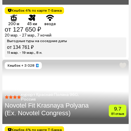
Khutor)
Кешбэк 4% по карте Т-Банка
200 м
45 км
везде
от 127 650 ₽
20 мар. - 27 мар., 7 ночей
Выгодные туры на соседние даты
от 134 761 ₽
11 мар. - 19 мар., 8 н.
Кешбэк
+ 3 028
курорт Красная Поляна 960,
Россия
Novotel Fit Krasnaya Polyana
9.7
(Ex. Novotel Congress)
81 отзыв
Кешбэк 4% по карте Т-Банка