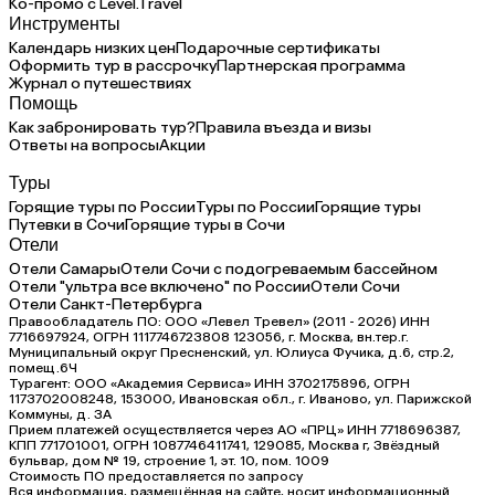
Ко-промо с Level.Travel
Инструменты
Календарь низких цен
Подарочные сертификаты
Оформить тур в рассрочку
Партнерская программа
Журнал о путешествиях
Помощь
Как забронировать тур?
Правила въезда и визы
Ответы на вопросы
Акции
Туры
Горящие туры по России
Туры по России
Горящие туры
Путевки в Сочи
Горящие туры в Сочи
Отели
Отели Самары
Отели Сочи с подогреваемым бассейном
Отели "ультра все включено" по России
Отели Сочи
Отели Санкт-Петербурга
Правообладатель ПО: ООО «Левел Тревел» (2011 - 2026) ИНН
7716697924, ОГРН 1117746723808 123056, г. Москва, вн.тер.г.
Муниципальный округ Пресненский, ул. Юлиуса Фучика, д.6, стр.2,
помещ.6Ч
Турагент: ООО «Академия Сервиса» ИНН 3702175896, ОГРН
1173702008248, 153000, Ивановская обл., г. Иваново, ул. Парижской
Коммуны, д. ЗА
Прием платежей осуществляется через АО «ПРЦ» ИНН 7718696387,
КПП 771701001, ОГРН 1087746411741, 129085, Москва г, Звёздный
бульвар, дом № 19, строение 1, эт. 10, пом. 1009
Стоимость ПО предоставляется по запросу
Вся информация, размещённая на сайте, носит информационный