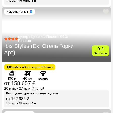
11 мар. - 19 мар., 8 н.
Кешбэк
+ 3 173
курорт Красная Поляна 960,
Россия
Ibis Styles (Ex. Отель Горки
9.2
Арт)
82 отзыва
Кешбэк 4% по карте Т-Банка
100 м
40 км
везде
от 158 657 ₽
20 мар. - 27 мар., 7 ночей
Выгодные туры на соседние даты
от 162 935 ₽
11 мар. - 19 мар., 8 н.