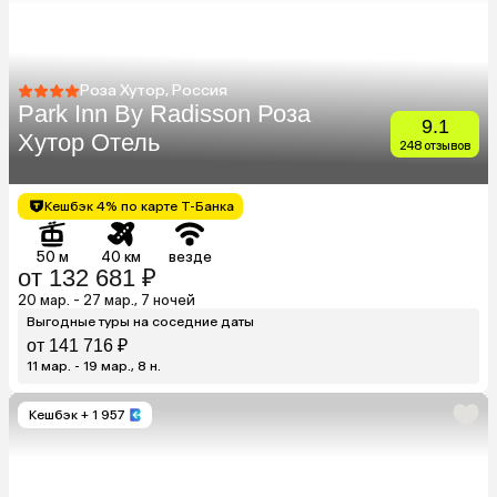
Роза Хутор, Россия
Park Inn By Radisson Роза
9.1
Хутор Отель
248 отзывов
Кешбэк 4% по карте Т-Банка
50 м
40 км
везде
от 132 681 ₽
20 мар. - 27 мар., 7 ночей
Выгодные туры на соседние даты
от 141 716 ₽
11 мар. - 19 мар., 8 н.
Кешбэк
+ 1 957