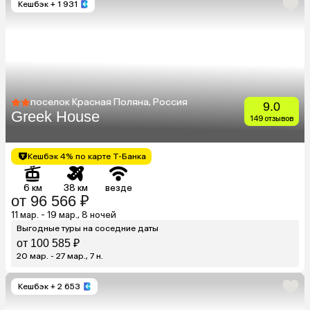
Кешбэк
+ 1 931
поселок Красная Поляна, Россия
9.0
Greek House
149 отзывов
Кешбэк 4% по карте Т-Банка
6 км
38 км
везде
от 96 566 ₽
11 мар. - 19 мар., 8 ночей
Выгодные туры на соседние даты
от 100 585 ₽
20 мар. - 27 мар., 7 н.
Кешбэк
+ 2 653