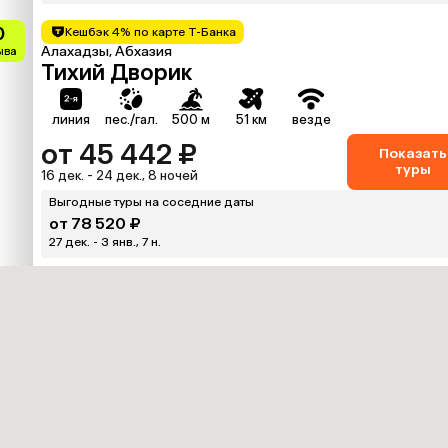
0
Кешбэк 4% по карте Т-Банка
Алахадзы, Абхазия
зыва
Тихий Дворик
линия
пес./гал.
500 м
51 км
везде
от 45 442 ₽
Показать
туры
16 дек. - 24 дек., 8 ночей
Выгодные туры на соседние даты
от 78 520 ₽
27 дек. - 3 янв., 7 н.