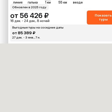
линия
галька
1 км
55 км
везде
Обновлен в 2025 году
от 56 426 ₽
Показать
туры
16 дек. - 24 дек., 8 ночей
Выгодные туры на соседние даты
от 85 389 ₽
27 дек. - 3 янв., 7 н.