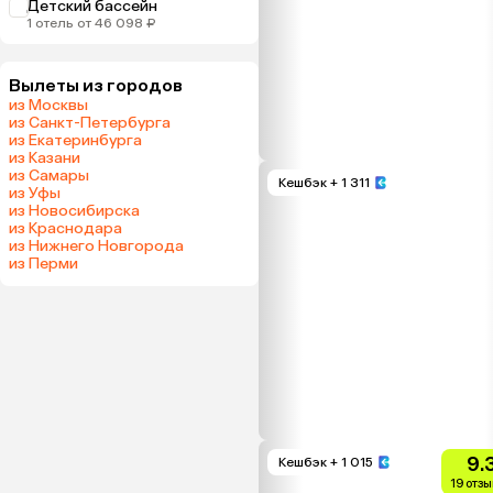
Детский бассейн
1 отель от 46 098 ₽
Вылеты из городов
из Москвы
из Санкт-Петербурга
из Екатеринбурга
из Казани
из Самары
Кешбэк
+ 1 311
из Уфы
из Новосибирска
из Краснодара
из Нижнего Новгорода
из Перми
9.
Кешбэк
+ 1 015
19 отз