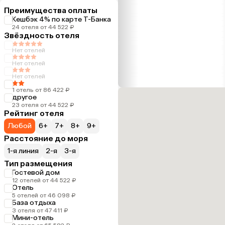
Преимущества оплаты
Кешбэк 4% по карте Т-Банка
24 отеля от 44 522 ₽
Звёздность отеля
Нет отелей
Нет отелей
Нет отелей
1 отель от 86 422 ₽
другое
23 отеля от 44 522 ₽
Рейтинг отеля
Любой
6+
7+
8+
9+
Расстояние до моря
1-я линия
2-я
3-я
Тип размещения
Гостевой дом
12 отелей от 44 522 ₽
Отель
5 отелей от 46 098 ₽
База отдыха
3 отеля от 47 411 ₽
Мини-отель