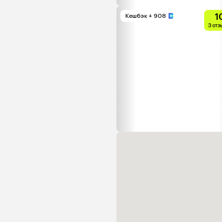
1
Кешбэк
+ 908
3 от