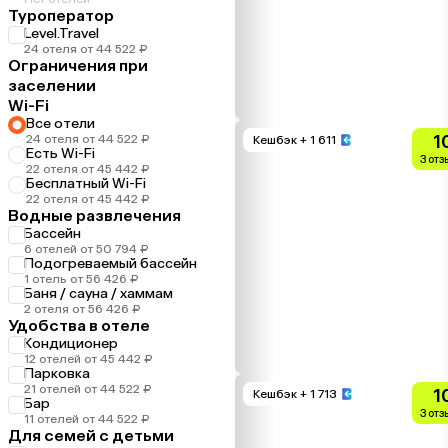
Туроператор
Level.Travel
24 отеля от 44 522 ₽
Ограничения при
заселении
Wi-Fi
Все отели
1
24 отеля от 44 522 ₽
Кешбэк
+ 1 611
Есть Wi-Fi
3 от
22 отеля от 45 442 ₽
Бесплатный Wi-Fi
22 отеля от 45 442 ₽
Водные развлечения
Бассейн
6 отелей от 50 794 ₽
Подогреваемый бассейн
1 отель от 56 426 ₽
Баня / сауна / хаммам
2 отеля от 56 426 ₽
Удобства в отеле
Кондиционер
12 отелей от 45 442 ₽
Парковка
21 отелей от 44 522 ₽
1
Кешбэк
+ 1 713
Бар
3 от
11 отелей от 44 522 ₽
Для семей с детьми