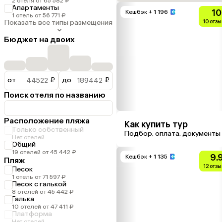
2 отеля от 65 582 ₽
Апартаменты
10
Кешбэк
+ 1 196
1 отель от 56 771 ₽
Показать все типы размещения
10 отз
Бюджет на двоих
от
₽
до
₽
Поиск отеля по названию
Расположение пляжа
Как купить тур
Только собственный
Подбор, оплата, документы
Нет отелей
Общий
19 отелей от 45 442 ₽
9.
Кешбэк
+ 1 135
Пляж
12 отз
Песок
1 отель от 71 597 ₽
Песок с галькой
8 отелей от 45 442 ₽
Галька
10 отелей от 47 411 ₽
Платформа
Нет отелей