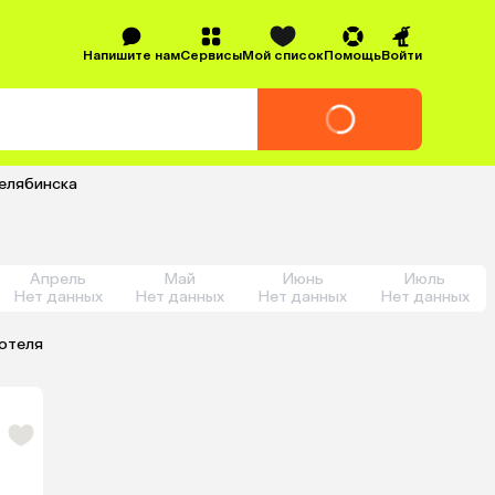
Напишите нам
Сервисы
Мой список
Помощь
Войти
Челябинска
Апрель
Май
Июнь
Июль
Нет данных
Нет данных
Нет данных
Нет данных
 отеля