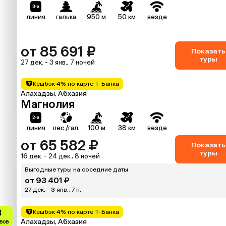
линия
галька
950 м
50 км
везде
от 85 691 ₽
Показать
туры
27 дек. - 3 янв., 7 ночей
Кешбэк 4% по карте Т-Банка
Алахадзы, Абхазия
Магнолия
линия
пес./гал.
100 м
38 км
везде
от 65 582 ₽
Показать
туры
16 дек. - 24 дек., 8 ночей
Выгодные туры на соседние даты
от 93 401 ₽
27 дек. - 3 янв., 7 н.
3
Кешбэк 4% по карте Т-Банка
Алахадзы, Абхазия
ывов