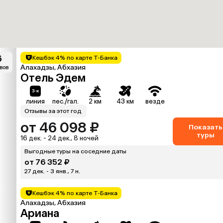
6
Кешбэк 4% по карте Т-Банка
Алахадзы, Абхазия
ывов
Отель Эдем
линия
пес./гал.
2 км
43 км
везде
Отзывы за этот год
от 46 098 ₽
Показать
туры
16 дек. - 24 дек., 8 ночей
Выгодные туры на соседние даты
от 76 352 ₽
27 дек. - 3 янв., 7 н.
Кешбэк 4% по карте Т-Банка
Алахадзы, Абхазия
Ариана