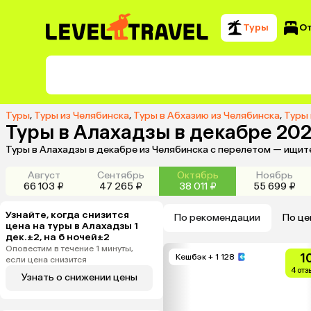
Туры
О
Туры
,
Туры из Челябинска
,
Туры в Абхазию из Челябинска
,
Туры 
Туры в Алахадзы в декабре 20
Туры в Алахадзы в декабре из Челябинска с перелетом — ищит
Август
Сентябрь
Октябрь
Ноябрь
66 103 ₽
47 265 ₽
38 011 ₽
55 699 ₽
Узнайте, когда снизится
По рекомендации
По це
цена на туры в Алахадзы 1
дек.±2, на 6 ночей±2
Оповестим в течение 1 минуты,
1
Кешбэк
+ 1 128
если цена снизится
4 отз
Узнать о снижении цены