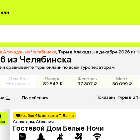
тели
в Алахадзы из Челябинска
,
Туры в Алахадзы в декабре 2026 из 
26 из Челябинска
е и сравнивайте туры онлайн по всем туроператорам.
Декабрь
Январь
Февраль
Март
Нет данных
82 843 ₽
97 307 ₽
50 099 ₽
Показаны туры в 24
не
По рейтингу
0
Кешбэк 4% по карте Т-Банка
Алахадзы, Абхазия
ыва
Гостевой Дом Белые Ночи