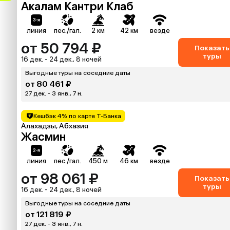
Акалам Кантри Клаб
линия
пес./гал.
2 км
42 км
везде
от 50 794 ₽
Показать
туры
16 дек. - 24 дек., 8 ночей
Выгодные туры на соседние даты
от 80 461 ₽
27 дек. - 3 янв., 7 н.
Кешбэк 4% по карте Т-Банка
Алахадзы, Абхазия
Жасмин
линия
пес./гал.
450 м
46 км
везде
от 98 061 ₽
Показать
туры
16 дек. - 24 дек., 8 ночей
Выгодные туры на соседние даты
от 121 819 ₽
27 дек. - 3 янв., 7 н.