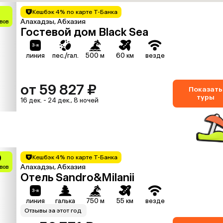
Кешбэк 4% по карте Т-Банка
Алахадзы, Абхазия
ывов
Гостевой дом Black Sea
линия
пес./гал.
500 м
60 км
везде
от 59 827 ₽
Показать
туры
16 дек. - 24 дек., 8 ночей
9
Кешбэк 4% по карте Т-Банка
Алахадзы, Абхазия
ывов
Отель Sandro&Milanii
линия
галька
750 м
55 км
везде
Отзывы за этот год