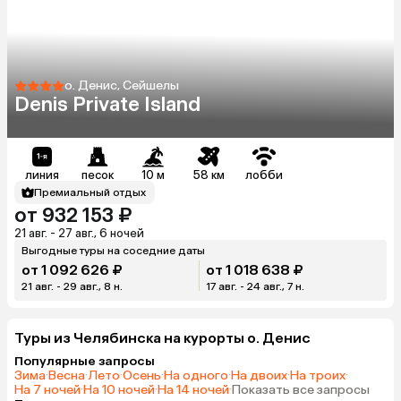
о. Денис, Сейшелы
Denis Private Island
линия
песок
10 м
58 км
лобби
Премиальный отдых
от 932 153 ₽
21 авг. - 27 авг., 6 ночей
Выгодные туры на соседние даты
от 1 092 626 ₽
от 1 018 638 ₽
21 авг. - 29 авг., 8 н.
17 авг. - 24 авг., 7 н.
Туры из Челябинска на курорты о. Денис
Популярные запросы
Зима
·
Весна
·
Лето
·
Осень
·
На одного
·
На двоих
·
На троих
·
На 7 ночей
·
На 10 ночей
·
На 14 ночей
·
Показать все запросы