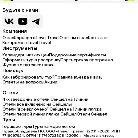
Будьте с нами
Компания
О нас
Карьера в Level.Travel
Отзывы о нас
Контакты
Ко-промо с Level.Travel
Инструменты
Календарь низких цен
Подарочные сертификаты
Оформить тур в рассрочку
Партнерская программа
Журнал о путешествиях
Помощь
Как забронировать тур?
Правила въезда и визы
Ответы на вопросы
Акции
Отели
4-х звездочные отели Сейшел на 1 линии
Отели все включено на Сейшелы
Отели "все включено" Сейшел на 1 линии пляжа
Отели первой линии пляжа Сейшел
Отели Сейшел
Туры
Горящие туры
Туры на море летом
Правообладатель ПО: ООО «Левел Тревел» (2011 - 2026) ИНН
7716697924, ОГРН 1117746723808 123056, г. Москва, вн.тер.г.