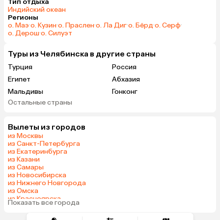
Тип отдыха
Индийский океан
Регионы
о. Маэ
·
о. Кузин
·
о. Праслен
·
о. Ла Диг
·
о. Бёрд
·
о. Серф
·
о. Дерош
·
о. Силуэт
Туры из Челябинска в другие страны
Турция
Россия
Египет
Абхазия
Мальдивы
Гонконг
Остальные страны
Саудовская Аравия
Вылеты из городов
из Москвы
из Санкт-Петербурга
из Екатеринбурга
из Казани
из Самары
из Новосибирска
из Нижнего Новгорода
из Омска
из Красноярска
Показать все города
из Волгограда