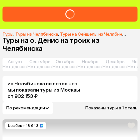
Туры
,
Туры из Челябинска
,
Туры на Сейшелы из Челябинска
,
Тур
Туры на о. Денис на троих из
Челябинска
Август
Сентябрь
Октябрь
Ноябрь
Декабрь
Янв
Нет данных
Нет данных
Нет данных
Нет данных
Нет данных
Нет д
из
Челябинска
вылетов нет
мы показали туры
из
Москвы
от 932 153 ₽
По рекомендации
Показаны туры в 1 отель
Кешбэк
+ 18 643