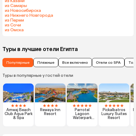
из Казани
из Самары
из Новосибирска
из Нижнего Новгорода
из Перми
из Сочи
из Омска
Туры в лучшие отели Египта
Популярные
Пляжные
Все включено
Отели со SPA
Тол
Туры в популярные у гостей отели
★
★
★
★
★
★
★
★
★
★
★
★
★
★
★
★
★
★
Amwaj Beach
Rewaya Inn
Parrotel
Pickalbatros
R
Club Aqua Park
Resort
Lagoon
Luxury Suites
& Spa
Waterpark
Resort
Resort