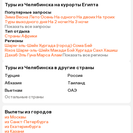
Туры из Челябинска на курорты Египта
Популярные запросы
Зима
·
Весна
·
Лето
·
Осень
·
На одного
·
На двоих
·
На троих
·
Туры выходного дня
·
На 2 ночи
·
На 3 ночи
·
Показать все запросы
Тип отдыха
Страны Африки
Регионы
Шарм-эль-Шейх
·
Хургада (город)
·
Сома Бей
·
Rixos Шарм-эль-Шейх
·
Макади Бэй
·
Хургада
·
Сахл Хашиш
·
Дахаб
·
Эль Гуна
·
Марса Алам
·
Показать все регионы
Туры из Челябинска в другие страны
Турция
Россия
Абхазия
Таиланд
Вьетнам
ОАЭ
Остальные страны
Мальдивы
Шри-Ланка
Гонконг
Саудовская Аравия
Вылеты из городов
из Москвы
из Санкт-Петербурга
из Екатеринбурга
из Казани