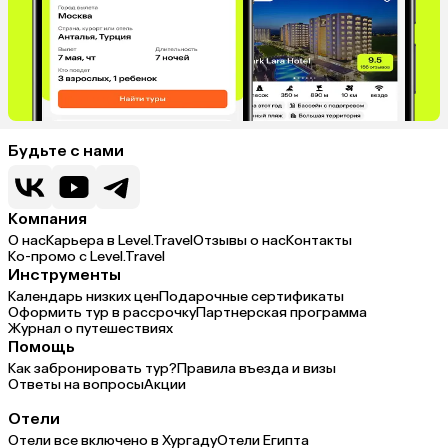
Будьте с нами
Компания
О нас
Карьера в Level.Travel
Отзывы о нас
Контакты
Ко-промо с Level.Travel
Инструменты
Календарь низких цен
Подарочные сертификаты
Оформить тур в рассрочку
Партнерская программа
Журнал о путешествиях
Помощь
Как забронировать тур?
Правила въезда и визы
Ответы на вопросы
Акции
Отели
Отели все включено в Хургаду
Отели Египта