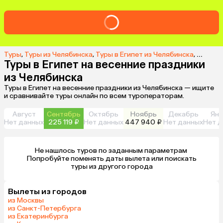
Туры
,
Туры из Челябинска
,
Туры в Египет из Челябинска
,
Туры в 
Туры в Египет на весенние праздники
из Челябинска
Туры в Египет на весенние праздники из Челябинска — ищите
и сравнивайте туры онлайн по всем туроператорам.
Август
Сентябрь
Октябрь
Ноябрь
Декабрь
Янв
Нет данных
225 119 ₽
Нет данных
447 940 ₽
Нет данных
Нет д
Не нашлось туров по заданным параметрам 

 Попробуйте поменять даты вылета или поискать 
туры из другого города
Вылеты из городов
из Москвы
из Санкт-Петербурга
из Екатеринбурга