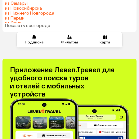
из Самары
из Новосибирска
из Нижнего Новгорода
из Перми
из Сочи
Показать все города
из Омска
Подписка
Фильтры
Карта
Приложение Левел.Тревел для
удобного поиска туров
и отелей с мобильных
устройств