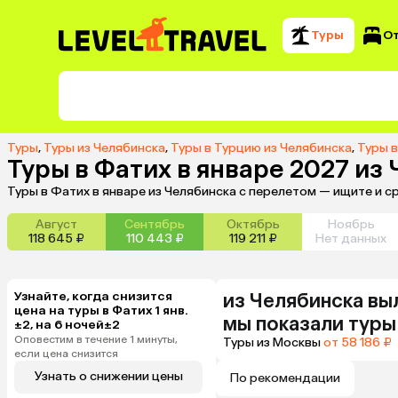
Туры
О
Туры
,
Туры из Челябинска
,
Туры в Турцию из Челябинска
,
Туры в
Туры в Фатих в январе 2027 из
Туры в Фатих в январе из Челябинска с перелетом — ищите и 
Август
Сентябрь
Октябрь
Ноябрь
118 645 ₽
110 443 ₽
119 211 ₽
Нет данных
Узнайте, когда снизится
из
Челябинска
вы
цена на туры в Фатих 1 янв.
мы показали туры
±2, на 6 ночей±2
Оповестим в течение 1 минуты,
Туры из Москвы
от 58 186 ₽
если цена снизится
Узнать о снижении цены
По рекомендации