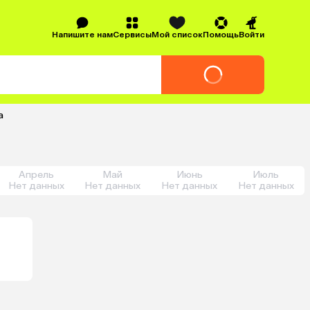
Напишите нам
Сервисы
Мой список
Помощь
Войти
а
Апрель
Май
Июнь
Июль
Нет данных
Нет данных
Нет данных
Нет данных