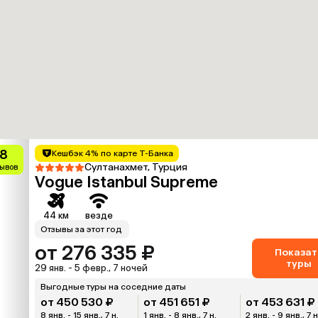
.8
Кешбэк 4% по карте Т-Банка
Султанахмет, Турция
зывов
Vogue Istanbul Supreme
44 км
везде
Отзывы за этот год
от 276 335 ₽
Показат
туры
29 янв. - 5 февр., 7 ночей
Выгодные туры на соседние даты
от 450 530 ₽
от 451 651 ₽
от 453 631 ₽
8 янв. - 15 янв., 7 н.
1 янв. - 8 янв., 7 н.
2 янв. - 9 янв., 7 н