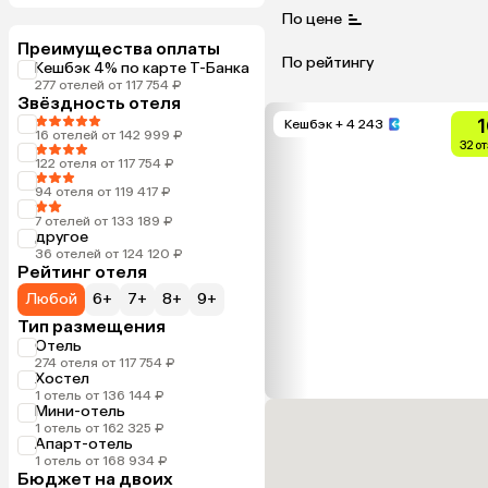
По цене
Преимущества оплаты
По рейтингу
Кешбэк 4% по карте Т-Банка
277 отелей от 117 754 ₽
Звёздность отеля
1
Кешбэк
+ 4 243
16 отелей от 142 999 ₽
32 о
122 отеля от 117 754 ₽
94 отеля от 119 417 ₽
7 отелей от 133 189 ₽
другое
36 отелей от 124 120 ₽
Рейтинг отеля
Любой
6+
7+
8+
9+
Тип размещения
Отель
274 отеля от 117 754 ₽
Хостел
1 отель от 136 144 ₽
Мини-отель
1 отель от 162 325 ₽
Апарт-отель
1 отель от 168 934 ₽
Бюджет на двоих