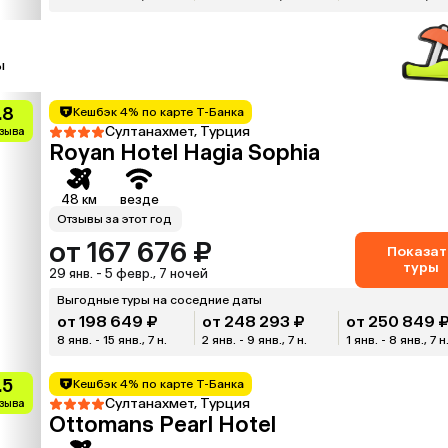
ы
.8
Кешбэк 4% по карте Т-Банка
Султанахмет, Турция
тзыва
Royan Hotel Hagia Sophia
48 км
везде
Отзывы за этот год
от 167 676 ₽
Показат
туры
29 янв. - 5 февр., 7 ночей
Выгодные туры на соседние даты
от 198 649 ₽
от 248 293 ₽
от 250 849 
8 янв. - 15 янв., 7 н.
2 янв. - 9 янв., 7 н.
1 янв. - 8 янв., 7 н
.5
Кешбэк 4% по карте Т-Банка
Султанахмет, Турция
тзыва
Ottomans Pearl Hotel