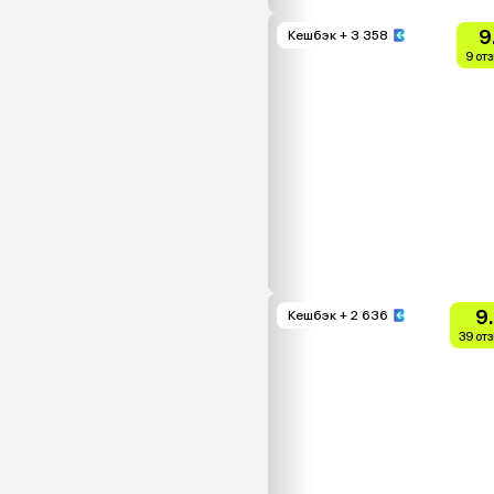
9
Кешбэк
+ 3 358
9 от
9
Кешбэк
+ 2 636
39 от