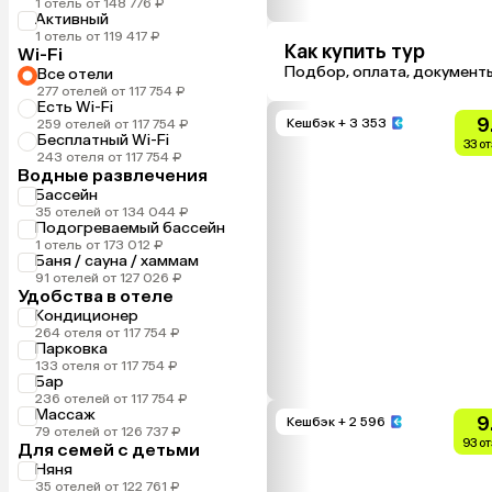
1 отель от 148 776 ₽
Активный
1 отель от 119 417 ₽
Как купить тур
Wi-Fi
Подбор, оплата, документ
Все отели
277 отелей от 117 754 ₽
Есть Wi-Fi
9
Кешбэк
+ 3 353
259 отелей от 117 754 ₽
Бесплатный Wi-Fi
33 о
243 отеля от 117 754 ₽
Водные развлечения
Бассейн
35 отелей от 134 044 ₽
Подогреваемый бассейн
1 отель от 173 012 ₽
Баня / сауна / хаммам
91 отелей от 127 026 ₽
Удобства в отеле
Кондиционер
264 отеля от 117 754 ₽
Парковка
133 отеля от 117 754 ₽
Бар
236 отелей от 117 754 ₽
Массаж
9
Кешбэк
+ 2 596
79 отелей от 126 737 ₽
93 о
Для семей с детьми
Няня
35 отелей от 122 761 ₽