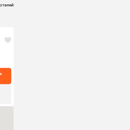
 отелей
ь
₽
.