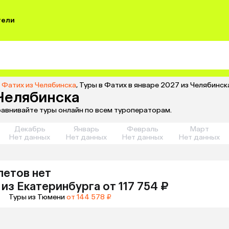
тели
 Фатих из Челябинска
,
Туры в Фатих в январе 2027 из Челябинск
 Челябинска
сравнивайте туры онлайн по всем туроператорам.
Декабрь
Январь
Февраль
Март
Нет данных
Нет данных
Нет данных
Нет данных
летов нет
из
Екатеринбурга
от 117 754 ₽
Туры из Тюмени
от 144 578 ₽