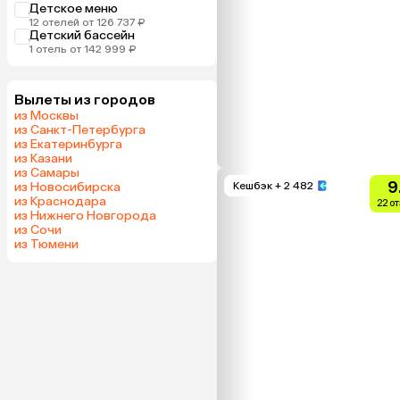
Детское меню
12 отелей от 126 737 ₽
Детский бассейн
1 отель от 142 999 ₽
Вылеты из городов
из Москвы
из Санкт-Петербурга
из Екатеринбурга
из Казани
из Самары
9
из Новосибирска
Кешбэк
+ 2 482
из Краснодара
22 о
из Нижнего Новгорода
из Сочи
из Тюмени