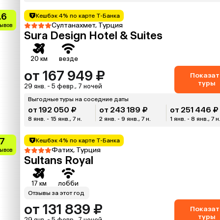
.6
Кешбэк 4% по карте Т-Банка
Султанахмет, Турция
зывов
Sura Design Hotel & Suites
20 км
везде
от 167 949 ₽
Показат
туры
29 янв. - 5 февр., 7 ночей
Выгодные туры на соседние даты
от 192 050 ₽
от 243 189 ₽
от 251 446 ₽
8 янв. - 15 янв., 7 н.
2 янв. - 9 янв., 7 н.
1 янв. - 8 янв., 7 н
.7
Кешбэк 4% по карте Т-Банка
Фатих, Турция
зывов
Sultans Royal
17 км
лобби
Отзывы за этот год
от 131 839 ₽
Показат
туры
29 янв. - 5 февр., 7 ночей