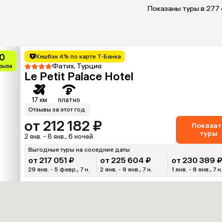
Показаны туры в 277
0
Кешбэк 4% по карте Т-Банка
Фатих, Турция
тзыва
Le Petit Palace Hotel
17 км
платно
Отзывы за этот год
от 212 182 ₽
Показат
туры
2 янв. - 8 янв., 6 ночей
Выгодные туры на соседние даты
от 217 051 ₽
от 225 604 ₽
от 230 389 
29 янв. - 5 февр., 7 н.
2 янв. - 9 янв., 7 н.
1 янв. - 8 янв., 7 н