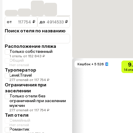
от
₽
до
₽
Поиск отеля по названию
Расположение пляжа
Только собственный
1 отель от 152 843 ₽
Общий
9
Кешбэк
+ 5 526
Нет отелей
Туроператор
14 от
Level.Travel
277 отелей от 117 754 ₽
Ограничения при
заселении
Только отели без
ограничений при заселении
мужчин
277 отелей от 117 754 ₽
Тип отеля
Семейный
Нет отелей
Романтик