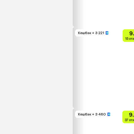
9
Кешбэк
+ 3 221
15 от
9
Кешбэк
+ 3 460
37 от