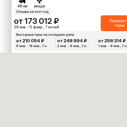
46 км
везде
Отзывы за этот год
от 173 012 ₽
Показат
туры
29 янв. - 5 февр., 7 ночей
Выгодные туры на соседние даты
от 210 054 ₽
от 248 994 ₽
от 258 314 ₽
8 янв. - 15 янв., 7 н.
2 янв. - 9 янв., 7 н.
1 янв. - 8 янв., 7 н