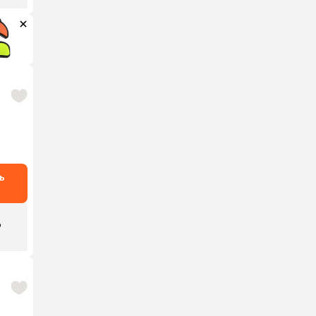
ь
₽
.