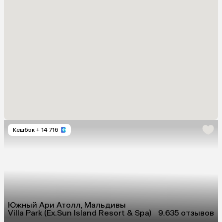
Кешбэк
+ 14 716
Южный Ари Атолл, Мальдивы
Villa Park (Ex.Sun Island Resort & Spa)
9.6
35 отзывов