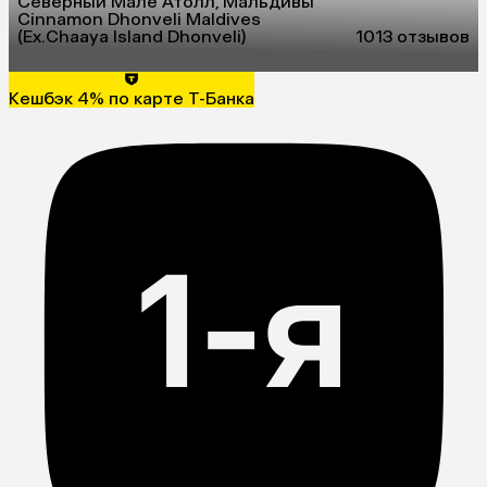
Северный Мале Атолл, Мальдивы
Cinnamon Dhonveli Maldives
(Ex.Chaaya Island Dhonveli)
10
13 отзывов
Кешбэк 4% по карте Т-Банка