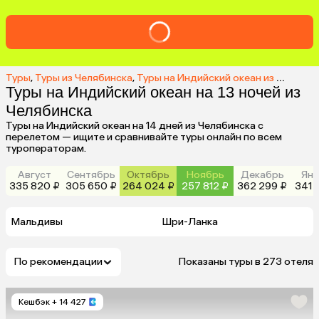
Туры
,
Туры из Челябинска
,
Туры на Индийский океан из Челябинска
Туры на Индийский океан на 13 ночей из
Челябинска
Туры на Индийский океан на 14 дней из Челябинска с
перелетом — ищите и сравнивайте туры онлайн по всем
туроператорам.
Август
Сентябрь
Октябрь
Ноябрь
Декабрь
Янв
335 820 ₽
305 650 ₽
264 024 ₽
257 812 ₽
362 299 ₽
341 
Мальдивы
Шри-Ланка
По рекомендации
Показаны туры в 273 отеля
Кешбэк
+ 14 427