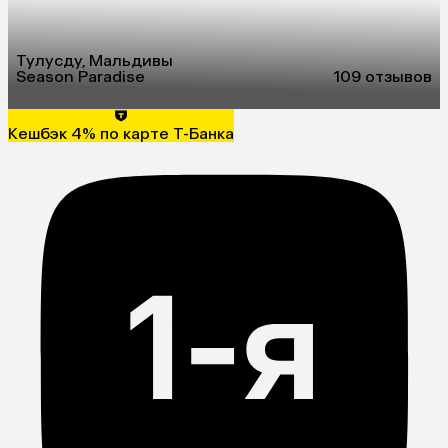
Тулусду, Мальдивы
Season Paradise
10
9 отзывов
Кешбэк 4% по карте Т-Банка