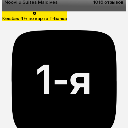
Noovilu Suites Maldives
10
16 отзывов
Кешбэк 4% по карте Т-Банка