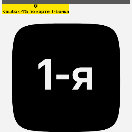
Кешбэк 4% по карте Т-Банка