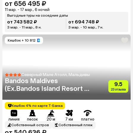
от 656 495 ₽
11 мар. - 17 мар., 6 ночей
Выгодные туры на соседние даты
от 743 582 ₽
от 694 748 ₽
3 мар. - 11 мар., 8 н.
3 мар. - 10 мар., 7 н.
Кешбэк
+ 10 812
Северный Мале Атолл, Мальдивы
Bandos Maldives
9.5
(Ex.Bandos Island Resort &
23 отзыва
Spa)
Кешбэк 4% по карте Т-Банка
линия
песок
20 м
7 км
платно
Собственный остров
Собственный пляж
от 540 636 ₽