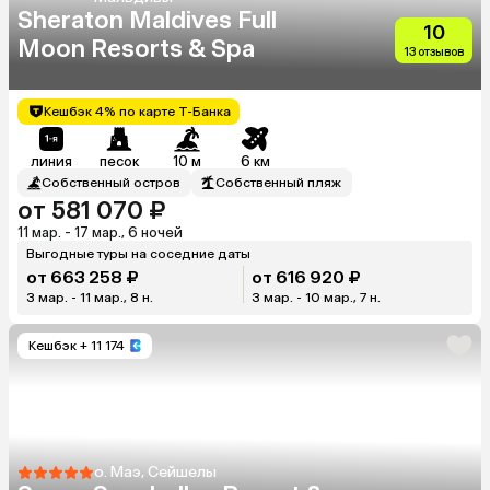
Sheraton Maldives Full
10
Moon Resorts & Spa
13 отзывов
Кешбэк 4% по карте Т-Банка
линия
песок
10 м
6 км
Собственный остров
Собственный пляж
от 581 070 ₽
11 мар. - 17 мар., 6 ночей
Выгодные туры на соседние даты
от 663 258 ₽
от 616 920 ₽
3 мар. - 11 мар., 8 н.
3 мар. - 10 мар., 7 н.
Кешбэк
+ 11 174
о. Маэ, Сейшелы