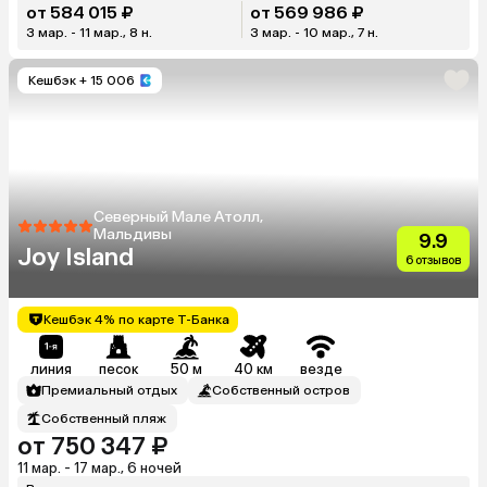
от 584 015 ₽
от 569 986 ₽
3 мар. - 11 мар., 8 н.
3 мар. - 10 мар., 7 н.
Кешбэк
+ 15 006
Северный Мале Атолл,
Мальдивы
9.9
Joy Island
6 отзывов
Кешбэк 4% по карте Т-Банка
линия
песок
50 м
40 км
везде
Премиальный отдых
Собственный остров
Собственный пляж
от 750 347 ₽
11 мар. - 17 мар., 6 ночей