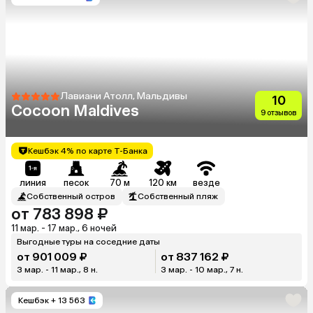
Лавиани Атолл, Мальдивы
10
Cocoon Maldives
9 отзывов
Кешбэк 4% по карте Т-Банка
линия
песок
70 м
120 км
везде
Собственный остров
Собственный пляж
от 783 898 ₽
11 мар. - 17 мар., 6 ночей
Выгодные туры на соседние даты
от 901 009 ₽
от 837 162 ₽
3 мар. - 11 мар., 8 н.
3 мар. - 10 мар., 7 н.
Кешбэк
+ 13 563