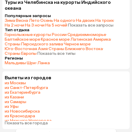
Туры из Челябинска на курорты Индийского
океана
Популярные запросы
Зима
·
Весна
·
Лето
·
Осень
·
На одного
·
На двоих
·
На троих
·
На 2 ночи
·
На 3 ночи
·
На 5 ночей
·
Показать все запросы
Тип отдыха
Горнолыжные курорты России
·
Средиземноморье
·
Балтийское море
·
Красное море
·
Латинская Америка
·
Страны Персидского залива
·
Черное море
·
Юго-Восточная Азия
·
Страны Ближнего Востока
·
Страны Европы
·
Показать все типы
Регионы
Мальдивы
·
Шри-Ланка
Вылеты из городов
из Москвы
из Санкт-Петербурга
из Екатеринбурга
из Казани
из Самары
из Уфы
из Новосибирска
из Краснодара
из Нижнего Новгорода
Показать все города
из Перми