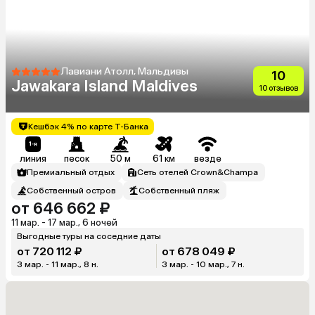
Лавиани Атолл, Мальдивы
10
Jawakara Island Maldives
10 отзывов
Кешбэк 4% по карте Т-Банка
линия
песок
50 м
61 км
везде
Премиальный отдых
Сеть отелей Crown&Champa
Собственный остров
Собственный пляж
от 646 662 ₽
11 мар. - 17 мар., 6 ночей
Выгодные туры на соседние даты
от 720 112 ₽
от 678 049 ₽
3 мар. - 11 мар., 8 н.
3 мар. - 10 мар., 7 н.