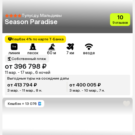
Тулусду, Мальдивы
10
Season Paradise
9 отзывов
Кешбэк 4% по карте Т-Банка
линия
песок
60 м
7 км
везде
Собственный пляж
от 396 798 ₽
11 мар. - 17 мар., 6 ночей
Выгодные туры на соседние даты
от 413 794 ₽
от 400 005 ₽
3 мар. - 11 мар., 8 н.
3 мар. - 10 мар., 7 н.
Кешбэк
+ 13 076