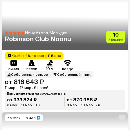
Нону Атолл, Мальдивы
10
Robinson Club Noonu
5 отзывов
Кешбэк 4% по карте Т-Банка
линия
песок
10 м
везде
Собственный остров
Собственный пляж
от 818 643 ₽
11 мар. - 17 мар., 6 ночей
Выгодные туры на соседние даты
от 933 824 ₽
от 870 988 ₽
3 мар. - 11 мар., 8 н.
3 мар. - 10 мар., 7 н.
Кешбэк
+ 18 333