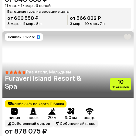
11 мар. - 17 мар., 6 ночей
Выгодные туры на соседние даты
от 603 558 ₽
от 566 832 ₽
3 мар. - 11 мар., 8 н.
3 мар. - 10 мар., 7 н.
Кешбэк
+ 17 561
Раа Атолл, Мальдивы
Furaveri Island Resort &
10
Spa
11 отзывов
Кешбэк 4% по карте Т-Банка
линия
песок
20 м
150 км
везде
Собственный остров
Собственный пляж
от 878 075 ₽