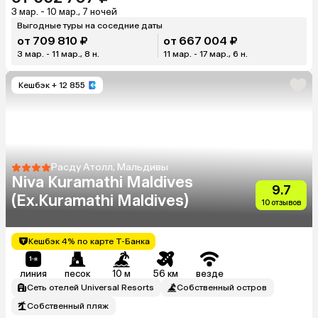
3 мар. - 10 мар., 7 ночей
Выгодные туры на соседние даты
от 709 810 ₽
от 667 004 ₽
3 мар. - 11 мар., 8 н.
11 мар. - 17 мар., 6 н.
Кешбэк
+ 12 855
Расду Атолл, Мальдивы
Niva Kuramathi Maldives
9.7
(Ex.Kuramathi Maldives)
10 отзывов
Кешбэк 4% по карте Т-Банка
линия
песок
10 м
56 км
везде
Сеть отелей Universal Resorts
Собственный остров
Собственный пляж