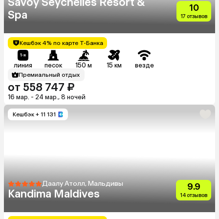
Savoy Seychelles Resort &
10
Spa
17 отзывов
Кешбэк 4% по карте Т-Банка
линия
песок
150 м
15 км
везде
Премиальный отдых
от 558 747 ₽
16 мар. - 24 мар., 8 ночей
Кешбэк
+ 11 131
Даалу Атолл, Мальдивы
9.9
Kandima Maldives
14 отзывов