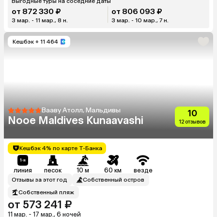
Выгодные туры на соседние даты
от 872 330 ₽
от 806 093 ₽
3 мар. - 11 мар., 8 н.
3 мар. - 10 мар., 7 н.
Кешбэк
+ 11 464
Вааву Атолл, Мальдивы
10
Nooe Maldives Kunaavashi
12 отзывов
Кешбэк 4% по карте Т-Банка
линия
песок
10 м
60 км
везде
Отзывы за этот год
Собственный остров
Собственный пляж
от 573 241 ₽
11 мар. - 17 мар., 6 ночей