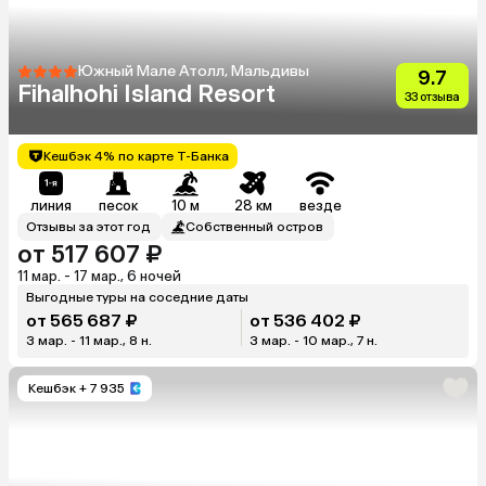
Южный Мале Атолл, Мальдивы
9.7
Fihalhohi Island Resort
33 отзыва
Кешбэк 4% по карте Т-Банка
линия
песок
10 м
28 км
везде
Отзывы за этот год
Собственный остров
от 517 607 ₽
11 мар. - 17 мар., 6 ночей
Выгодные туры на соседние даты
от 565 687 ₽
от 536 402 ₽
3 мар. - 11 мар., 8 н.
3 мар. - 10 мар., 7 н.
Кешбэк
+ 7 935