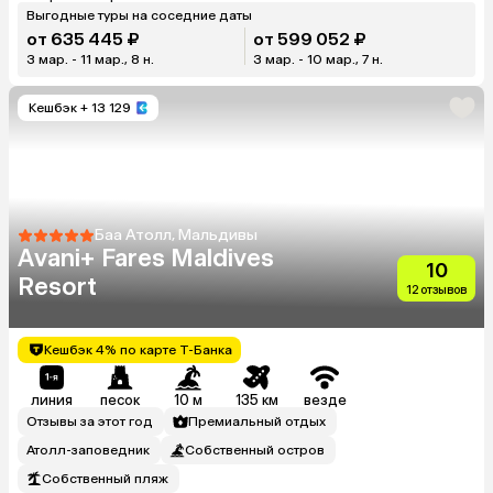
Выгодные туры на соседние даты
от 635 445 ₽
от 599 052 ₽
3 мар. - 11 мар., 8 н.
3 мар. - 10 мар., 7 н.
Кешбэк
+ 13 129
Баа Атолл, Мальдивы
Avani+ Fares Maldives
10
Resort
12 отзывов
Кешбэк 4% по карте Т-Банка
линия
песок
10 м
135 км
везде
Отзывы за этот год
Премиальный отдых
Атолл-заповедник
Собственный остров
Собственный пляж