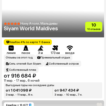
Нону Атолл, Мальдивы
10
Siyam World Maldives
10 отзывов
Кешбэк 4% по карте Т-Банка
линия
песок
3 м
173 км
везде
Отзывы за этот год
Премиальный отдых
Сеть отелей Sun Siyam
Собственный остров
Собственный пляж
от 916 684 ₽
11 мар. - 17 мар., 6 ночей
Выгодные туры на соседние даты
от 1 041 098 ₽
от 947 434 ₽
3 мар. - 11 мар., 8 н.
3 мар. - 10 мар., 7 н.
Кешбэк
+ 15 677