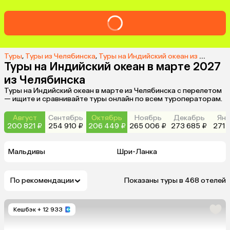
Туры
,
Туры из Челябинска
,
Туры на Индийский океан из Челябинска
Туры на Индийский океан в марте 2027
из Челябинска
Туры на Индийский океан в марте из Челябинска с перелетом
— ищите и сравнивайте туры онлайн по всем туроператорам.
Август
Сентябрь
Октябрь
Ноябрь
Декабрь
Янв
200 821 ₽
254 910 ₽
206 449 ₽
265 006 ₽
273 685 ₽
271 
Мальдивы
Шри-Ланка
По рекомендации
Показаны туры в 468 отелей
Кешбэк
+ 12 933