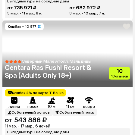
Выгодные туры на соседние даты
от 735 921 ₽
от 682 972 ₽
3 мар. - 11 мар., 8 н.
3 мар. - 10 мар., 7 н.
Кешбэк
+ 10 877
Северный Мале Атолл, Мальдивы
Centara Ras Fushi Resort &
10
Spa (Adults Only 18+)
13 отзывов
Кешбэк 4% по карте Т-Банка
линия
песок
10 м
11 км
везде
Собственный остров
Собственный пляж
от 543 886 ₽
11 мар. - 17 мар., 6 ночей
Выгодные туры на соседние даты