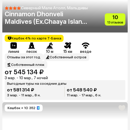
Северный Мале Атолл, Мальдивы
Cinnamon Dhonveli
10
Maldives (Ex.Chaaya Island
13 отзывов
Dhonveli)
Кешбэк 4% по карте Т-Банка
линия
песок
10 м
15 км
везде
Отзывы за этот год
Собственный остров
Собственный пляж
от 545 134 ₽
3 мар. - 10 мар., 7 ночей
Выгодные туры на соседние даты
от 581 314 ₽
от 548 540 ₽
3 мар. - 11 мар., 8 н.
11 мар. - 17 мар., 6 н.
Кешбэк
+ 10 352