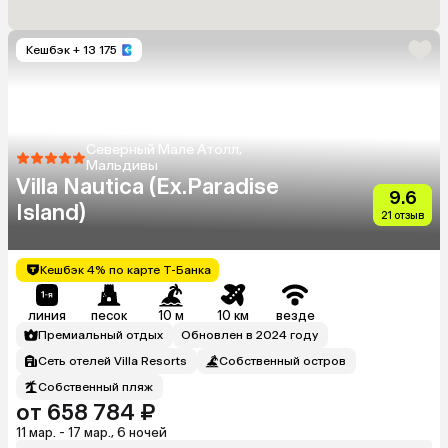
Кешбэк
+ 13 175
Северный Мале Атолл,
Мальдивы
Villa Nautica (Ex.Paradise
9.6
Island)
21 отзыв
Кешбэк 4% по карте Т-Банка
линия
песок
10 м
10 км
везде
Премиальный отдых
Обновлен в 2024 году
Сеть отелей Villa Resorts
Собственный остров
Собственный пляж
от 658 784 ₽
11 мар. - 17 мар., 6 ночей