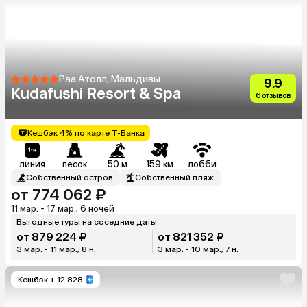
Раа Атолл, Мальдивы
9.9
Kudafushi Resort & Spa
6 отзывов
Кешбэк 4% по карте Т-Банка
линия
песок
50 м
159 км
лобби
Собственный остров
Собственный пляж
от 774 062 ₽
11 мар. - 17 мар., 6 ночей
Выгодные туры на соседние даты
от 879 224 ₽
от 821 352 ₽
3 мар. - 11 мар., 8 н.
3 мар. - 10 мар., 7 н.
Кешбэк
+ 12 828