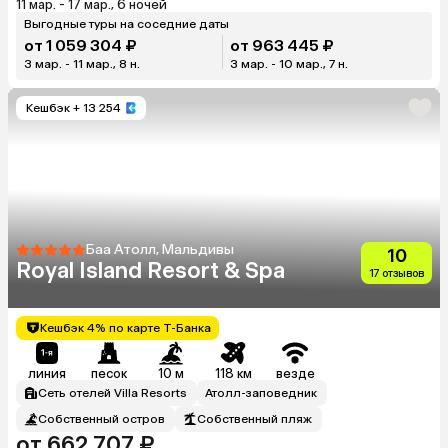
11 мар. - 17 мар., 6 ночей
Выгодные туры на соседние даты
от 1 059 304 ₽
от 963 445 ₽
3 мар. - 11 мар., 8 н.
3 мар. - 10 мар., 7 н.
Кешбэк
+ 13 254
Баа Атолл, Мальдивы
10
Royal Island Resort & Spa
17 отзывов
Кешбэк 4% по карте Т-Банка
линия
песок
10 м
118 км
везде
Сеть отелей Villa Resorts
Атолл-заповедник
Собственный остров
Собственный пляж
от 662 707 ₽