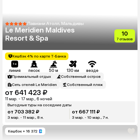
Лавиани Атолл, Мальдивы
Le Meridien Maldives
10
Resort & Spa
7 отзывов
Кешбэк 4% по карте Т-Банка
линия
песок
50 м
130 км
везде
Премиальный отдых
Собственный остров
Сеть отелей Le Meridien
Собственный пляж
от 641 423 ₽
11 мар. - 17 мар., 6 ночей
Выгодные туры на соседние даты
от 703 382 ₽
от 667 111 ₽
3 мар. - 11 мар., 8 н.
3 мар. - 10 мар., 7 н.
Кешбэк
+ 16 372