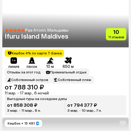
Раа Атолл, Мальдивы
10
Ifuru Island Maldives
11 отзывов
Кешбэк 4% по карте Т-Банка
линия
песок
10 м
650 м
Отзывы за этот год
Премиальный отдых
Собственный остров
Собственный пляж
от 788 310 ₽
11 мар. - 17 мар., 6 ночей
Выгодные туры на соседние даты
от 858 308 ₽
от 794 377 ₽
3 мар. - 11 мар., 8 н.
3 мар. - 10 мар., 7 н.
Кешбэк
+ 15 481