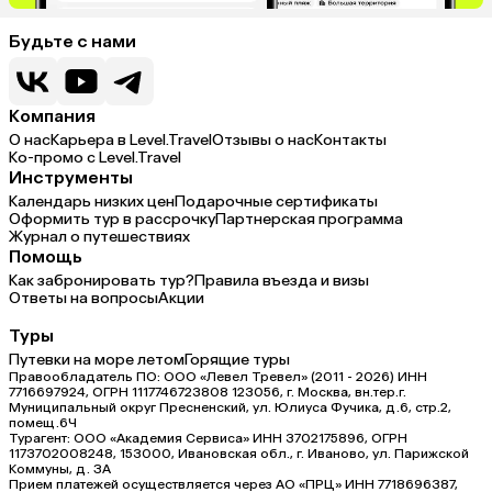
Будьте с нами
Компания
О нас
Карьера в Level.Travel
Отзывы о нас
Контакты
Ко-промо с Level.Travel
Инструменты
Календарь низких цен
Подарочные сертификаты
Оформить тур в рассрочку
Партнерская программа
Журнал о путешествиях
Помощь
Как забронировать тур?
Правила въезда и визы
Ответы на вопросы
Акции
Туры
Путевки на море летом
Горящие туры
Правообладатель ПО: ООО «Левел Тревел» (2011 - 2026) ИНН
7716697924, ОГРН 1117746723808 123056, г. Москва, вн.тер.г.
Муниципальный округ Пресненский, ул. Юлиуса Фучика, д.6, стр.2,
помещ.6Ч
Турагент: ООО «Академия Сервиса» ИНН 3702175896, ОГРН
1173702008248, 153000, Ивановская обл., г. Иваново, ул. Парижской
Коммуны, д. ЗА
Прием платежей осуществляется через АО «ПРЦ» ИНН 7718696387,