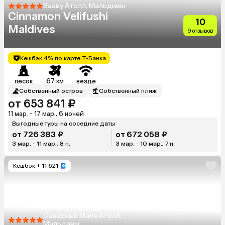
Вааву Атолл, Мальдивы
Cinnamon Velifushi
10
Maldives
9 отзывов
Кешбэк 4% по карте Т-Банка
песок
67 км
везде
Собственный остров
Собственный пляж
от 653 841 ₽
11 мар. - 17 мар., 6 ночей
Выгодные туры на соседние даты
от 726 383 ₽
от 672 058 ₽
3 мар. - 11 мар., 8 н.
3 мар. - 10 мар., 7 н.
Кешбэк
+ 11 621
Северный Мале Атолл,
Мальдивы