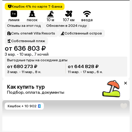
Кешбэк 4% по карте Т-Банка
линия
песок
10 м
107 км
везде
Отзывы за этот год
Обновлен в 2024 году
Сеть отелей Villa Resorts
Собственный остров
Собственный пляж
от 636 803 ₽
3 мар. - 10 мар., 7 ночей
Выгодные туры на соседние даты
от 680 273 ₽
от 644 828 ₽
3 мар. - 11 мар., 8 н.
11 мар. - 17 мар., 6 н.
Как купить тур
Подбор, оплата, документы
Кешбэк
+ 10 902