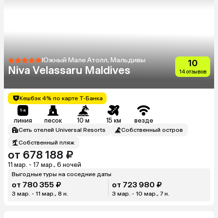
Южный Мале Атолл, Мальдивы
10
Niva Velassaru Maldives
14 отзывов
Кешбэк 4% по карте Т-Банка
линия
песок
10 м
15 км
везде
Сеть отелей Universal Resorts
Собственный остров
Собственный пляж
от 678 188 ₽
11 мар. - 17 мар., 6 ночей
Выгодные туры на соседние даты
от 780 355 ₽
от 723 980 ₽
3 мар. - 11 мар., 8 н.
3 мар. - 10 мар., 7 н.