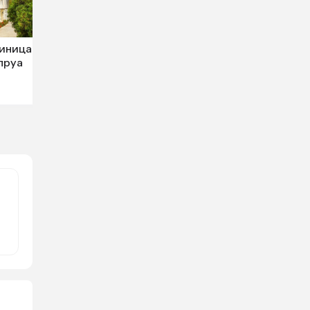
иница
пруа