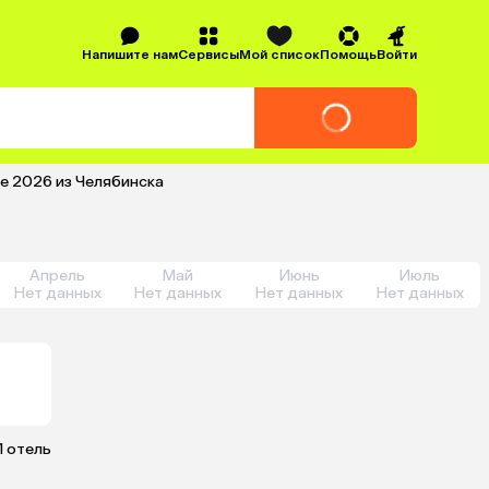
Напишите нам
Сервисы
Мой список
Помощь
Войти
ле 2026 из Челябинска
Апрель
Май
Июнь
Июль
Нет данных
Нет данных
Нет данных
Нет данных
1 отель