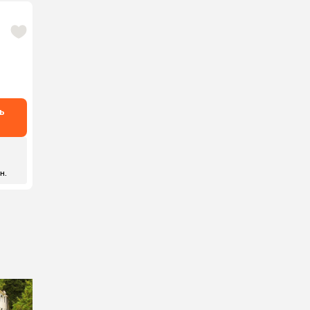
ь
 н.