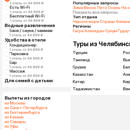
Популярные запросы
1 отель от 44 899 ₽
Есть Wi-Fi
Зима
·
Весна
·
Лето
·
Осень
·
На 
1 отель от 44 899 ₽
Показать все запросы
Бесплатный Wi-Fi
Тип отдыха
1 отель от 44 899 ₽
Черное море
·
Страны ближн
Водные развлечения
Регионы
Баня / сауна / хаммам
Гагра
·
Алахадзы
·
Сухум
·
Гудау
1 отель от 44 899 ₽
Удобства в отеле
Туры из Челябинс
Кондиционер
1 отель от 44 899 ₽
Турция
Ро
Парковка
1 отель от 44 899 ₽
Таиланд
Вь
Бар
Грузия
Бе
1 отель от 44 899 ₽
Массаж
Казахстан
Аз
1 отель от 44 899 ₽
Для семей с детьми
Катар
Кир
Таджикистан
Вен
Вылеты из городов
из Москвы
из Санкт-Петербурга
из Екатеринбурга
из Казани
из Самары
из Уфы