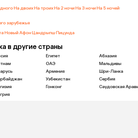
одного
·
На двоих
·
На троих
·
На 2 ночи
·
На 3 ночи
·
На 5 ночей
·
его зарубежья
та
·
Новый Афон
·
Цандрыпш
·
Пицунда
ка в другие страны
ссия
Египет
Абхазия
етнам
ОАЭ
Мальдивы
ларусь
Армения
Шри-Ланка
ербайджан
Узбекистан
Сербия
гизия
Гонконг
Саудовская Арав
грия