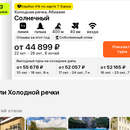
.3
Кешбэк 4% по карте Т-Банка
Холодная речка, Абхазия
зывов
Солнечный
линия
галька
400 м
40 км
везде
Отзывы за этот год
Собственный пляж
от 44 899 ₽
Показат
туры
22 окт. - 28 окт., 6 ночей
Выгодные туры на соседние даты
от 55 678 ₽
от 52 057 ₽
от 52 165 ₽
10 окт. - 18 окт., 8 н.
17 окт. - 24 окт., 7 н.
16 окт. - 23 окт., 7
ли Холодной речки
тей отели