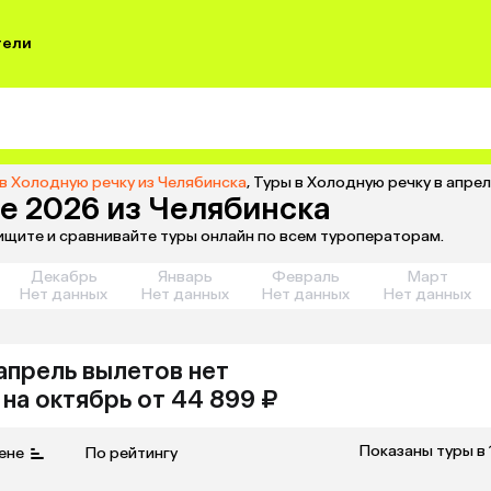
тели
в Холодную речку из Челябинска
,
Туры в Холодную речку в апре
е 2026 из Челябинска
 ищите и сравнивайте туры онлайн по всем туроператорам.
Декабрь
Январь
Февраль
Март
Нет данных
Нет данных
Нет данных
Нет данных
 апрель
вылетов нет
на
октябрь
от 44 899 ₽
Показаны туры в 
ене
По рейтингу