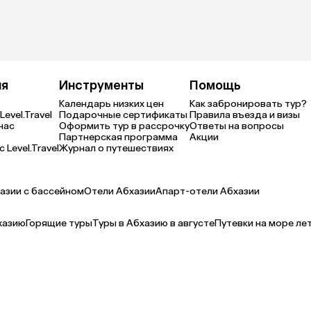
ия
Инструменты
Помощь
Календарь низких цен
Как забронировать тур?
Level.Travel
Подарочные сертификаты
Правила въезда и визы
нас
Оформить тур в рассрочку
Ответы на вопросы
Партнерская программа
Акции
 Level.Travel
Журнал о путешествиях
азии с бассейном
Отели Абхазии
Апарт-отели Абхазии
хазию
Горящие туры
Туры в Абхазию в августе
Путевки на море ле