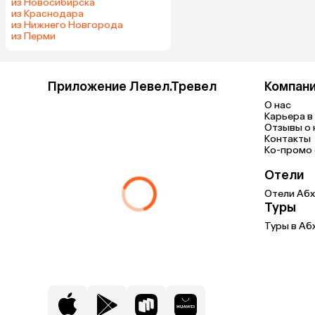
из Новосибирска
из Краснодара
из Нижнего Новгорода
из Перми
Приложение Левел.Тревел
Компан
О нас
Карьера в 
Отзывы о 
Контакты
Ко-промо с
Отели
Отели Абх
Туры
Туры в Аб