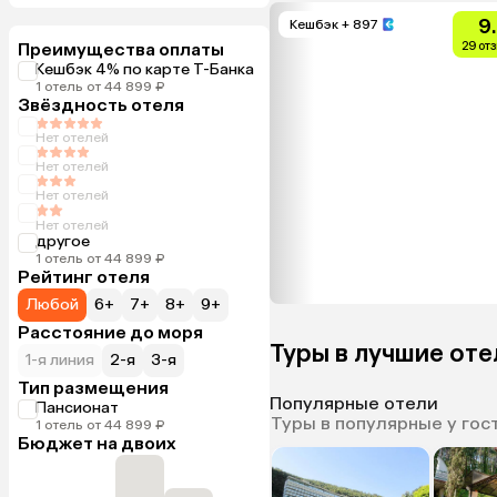
9
Кешбэк
+ 897
Преимущества оплаты
29 от
Кешбэк 4% по карте Т-Банка
1 отель от 44 899 ₽
Звёздность отеля
Нет отелей
Нет отелей
Нет отелей
Нет отелей
другое
1 отель от 44 899 ₽
Рейтинг отеля
Любой
6+
7+
8+
9+
Расстояние до моря
Туры в лучшие оте
1-я линия
2-я
3-я
Тип размещения
Популярные отели
Пансионат
Туры в популярные у гос
1 отель от 44 899 ₽
Бюджет на двоих