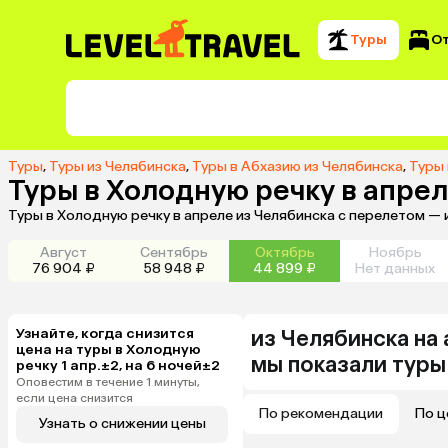
Туры
О
Туры
,
Туры из Челябинска
,
Туры в Абхазию из Челябинска
,
Туры 
Туры в Холодную речку в апрел
Туры в Холодную речку в апреле из Челябинска с перелетом —
Август
Сентябрь
Октябрь
Ноябрь
76 904 ₽
58 948 ₽
44 899 ₽
Нет данных
Узнайте, когда снизится
из
Челябинска
на
цена на туры в Холодную
мы показали туры
речку 1 апр.±2, на 6 ночей±2
Оповестим в течение 1 минуты,
если цена снизится
По рекомендации
По ц
Узнать о снижении цены