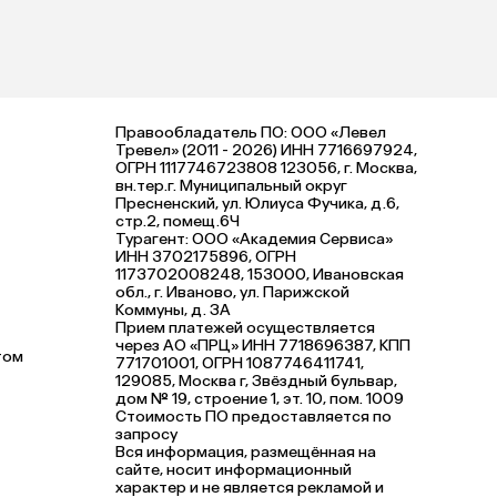
Правообладатель ПО: ООО «Левел
Тревел» (2011 - 2026) ИНН 7716697924,
ОГРН 1117746723808 123056, г. Москва,
вн.тер.г. Муниципальный округ
Пресненский, ул. Юлиуса Фучика, д.6,
стр.2, помещ.6Ч
Турагент: ООО «Академия Сервиса»
ИНН 3702175896, ОГРН
1173702008248, 153000, Ивановская
обл., г. Иваново, ул. Парижской
Коммуны, д. ЗА
Прием платежей осуществляется
через АО «ПРЦ» ИНН 7718696387, КПП
том
771701001, ОГРН 1087746411741,
129085, Москва г, Звёздный бульвар,
дом № 19, строение 1, эт. 10, пом. 1009
Стоимость ПО предоставляется по
запросу
Вся информация, размещённая на
сайте, носит информационный
характер и не является рекламой и