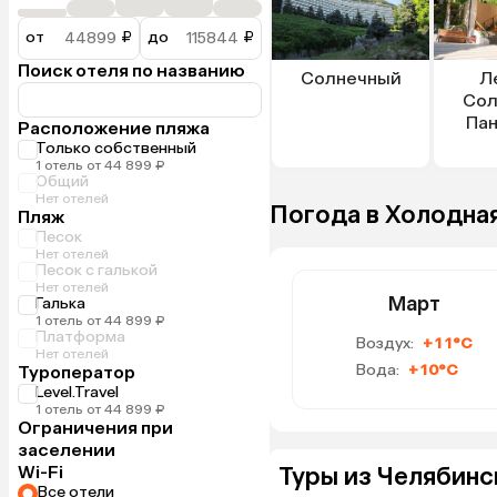
от
₽
до
₽
Поиск отеля по названию
Солнечный
Л
Сол
Пан
Расположение пляжа
Только собственный
1 отель от 44 899 ₽
Общий
Нет отелей
Погода в Холодная
Пляж
Песок
Нет отелей
Песок с галькой
Нет отелей
Март
Галька
1 отель от 44 899 ₽
Платформа
Воздух:
+11°C
Нет отелей
Вода:
+10°C
Туроператор
Level.Travel
1 отель от 44 899 ₽
Ограничения при
заселении
Wi-Fi
Туры из Челябинс
Все отели