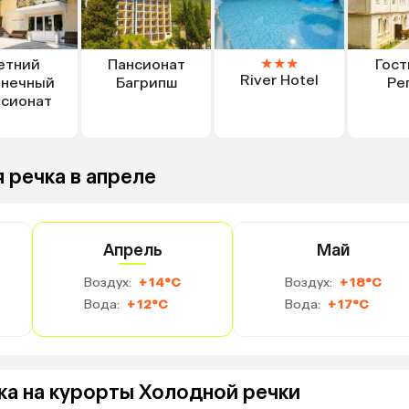
★
★
★
етний
Пансионат
Гост
River Hotel
нечный
Багрипш
Ре
сионат
 речка в апреле
Апрель
Май
Воздух:
+14°C
Воздух:
+18°C
Вода:
+12°C
Вода:
+17°C
ка на курорты Холодной речки