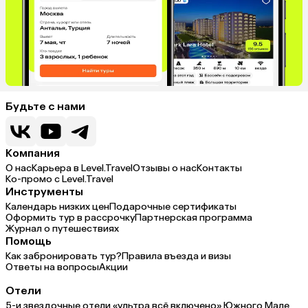
Будьте с нами
Компания
О нас
Карьера в Level.Travel
Отзывы о нас
Контакты
Ко-промо с Level.Travel
Инструменты
Календарь низких цен
Подарочные сертификаты
Оформить тур в рассрочку
Партнерская программа
Журнал о путешествиях
Помощь
Как забронировать тур?
Правила въезда и визы
Ответы на вопросы
Акции
Отели
5-и звездочные отели «ультра всё включено» Южного Мале