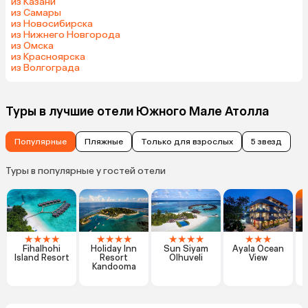
из Казани
из Самары
из Новосибирска
из Нижнего Новгорода
из Омска
из Красноярска
из Волгограда
Туры в лучшие отели Южного Мале Атолла
Популярные
Пляжные
Только для взрослых
5 звезд
Туры в популярные у гостей отели
★
★
★
★
★
★
★
★
★
★
★
★
★
★
★
Fihalhohi
Holiday Inn
Sun Siyam
Ayala Ocean
Island Resort
Resort
Olhuveli
View
Kandooma