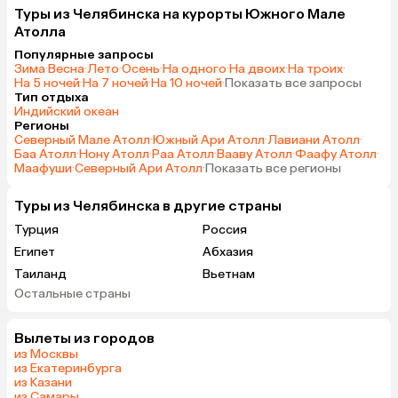
Туры из Челябинска на курорты Южного Мале
Атолла
Популярные запросы
Зима
·
Весна
·
Лето
·
Осень
·
На одного
·
На двоих
·
На троих
·
На 5 ночей
·
На 7 ночей
·
На 10 ночей
·
Показать все запросы
Тип отдыха
Индийский океан
Регионы
Северный Мале Атолл
·
Южный Ари Атолл
·
Лавиани Атолл
·
Баа Атолл
·
Нону Атолл
·
Раа Атолл
·
Вааву Атолл
·
Фаафу Атолл
·
Маафуши
·
Северный Ари Атолл
·
Показать все регионы
Туры из Челябинска в другие страны
Турция
Россия
Египет
Абхазия
Таиланд
Вьетнам
Остальные страны
ОАЭ
Мальдивы
Шри-Ланка
Гонконг
Вылеты из городов
Саудовская Аравия
из Москвы
из Екатеринбурга
из Казани
из Самары