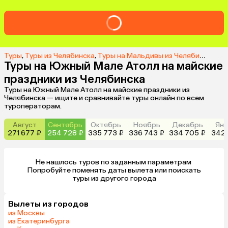
Туры
,
Туры из Челябинска
,
Туры на Мальдивы из Челябинска
,
Ту
Туры на Южный Мале Атолл на майские
праздники из Челябинска
Туры на Южный Мале Атолл на майские праздники из
Челябинска — ищите и сравнивайте туры онлайн по всем
туроператорам.
Август
Сентябрь
Октябрь
Ноябрь
Декабрь
Янв
271 677 ₽
254 728 ₽
335 773 ₽
336 743 ₽
334 705 ₽
342 
Не нашлось туров по заданным параметрам 

 Попробуйте поменять даты вылета или поискать 
туры из другого города
Вылеты из городов
из Москвы
из Екатеринбурга