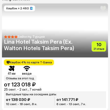
Кешбэк
+ 2 460
Бейоглу, Турция
Lina Hotel Taksim Pera (Ex.
10
Walton Hotels Taksim Pera)
21 отзыв
Кешбэк 4% по карте Т-Банка
41 км
везде
Отзывы за этот год
от 123 018 ₽
25 сент. - 2 окт., 7 ночей
Выгодные туры на соседние даты
от 138 030 ₽
от 141 771 ₽
10 сент. - 18 сент., 8 н.
6 сент. - 13 сент., 7 н.