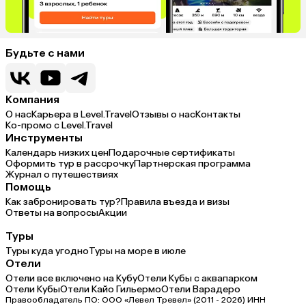
Будьте с нами
Компания
О нас
Карьера в Level.Travel
Отзывы о нас
Контакты
Ко-промо с Level.Travel
Инструменты
Календарь низких цен
Подарочные сертификаты
Оформить тур в рассрочку
Партнерская программа
Журнал о путешествиях
Помощь
Как забронировать тур?
Правила въезда и визы
Ответы на вопросы
Акции
Туры
Туры куда угодно
Туры на море в июле
Отели
Отели все включено на Кубу
Отели Кубы с аквапарком
Отели Кубы
Отели Кайо Гильермо
Отели Варадеро
Правообладатель ПО: ООО «Левел Тревел» (2011 - 2026) ИНН