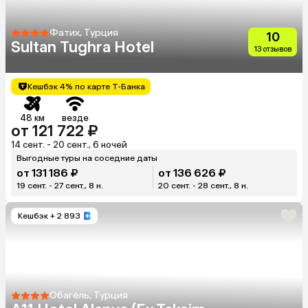
Фатих, Турция
10
Sultan Tughra Hotel
13 отзывов
Кешбэк 4% по карте Т-Банка
48 км
везде
от 121 722 ₽
14 сент. - 20 сент., 6 ночей
Выгодные туры на соседние даты
от 131 186 ₽
от 136 626 ₽
19 сент. - 27 сент., 8 н.
20 сент. - 28 сент., 8 н.
Кешбэк
+ 2 893
Обагёль, Турция