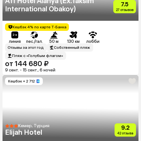
A11 Hotel Alanya (Ex.Taksim
7.5
International Obakoy)
27 отзывов
Кешбэк 4% по карте Т-Банка
линия
пес./гал.
50 м
130 км
лобби
Отзывы за этот год
Собственный пляж
Пляж с «Голубым флагом»
от 144 680 ₽
9 сент. - 15 сент., 6 ночей
Кешбэк
+ 2 712
Кемер, Турция
9.2
Elijah Hotel
42 отзыва