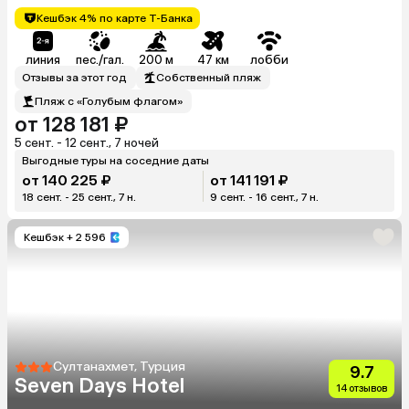
Кешбэк 4% по карте Т-Банка
линия
пес./гал.
200 м
47 км
лобби
Отзывы за этот год
Собственный пляж
Пляж с «Голубым флагом»
от 128 181 ₽
5 сент. - 12 сент., 7 ночей
Выгодные туры на соседние даты
от 140 225 ₽
от 141 191 ₽
18 сент. - 25 сент., 7 н.
9 сент. - 16 сент., 7 н.
Кешбэк
+ 2 596
Султанахмет, Турция
9.7
Seven Days Hotel
14 отзывов