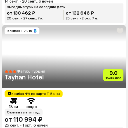
14 сент. - 20 сент., 6 ночей
Выгодные туры на соседние даты
от 130 462 ₽
от 132 646 ₽
20 сент. - 27 сент., 7 н.
25 сент. - 2 окт., 7 н.
Кешбэк
+ 2 219
Фатих, Турция
9.0
Tayhan Hotel
15 отзывов
Кешбэк 4% по карте Т-Банка
18 км
везде
Отзывы за этот год
от 110 994 ₽
25 сент. - 1 окт., 6 ночей