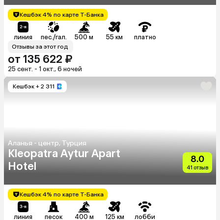
Кешбэк 4% по карте Т-Банка
линия
пес./гал.
500 м
55 км
платно
Отзывы за этот год
от 135 622 ₽
25 сент. - 1 окт., 6 ночей
Кешбэк
+ 2 311
Аланья - центр, Турция
Kleopatra Aytur Apart
8.0
Hotel
41 отзыв
Кешбэк 4% по карте Т-Банка
линия
песок
400 м
125 км
лобби