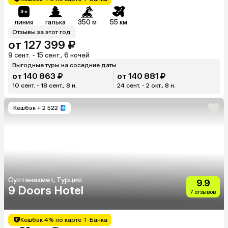
линия
галька
350 м
55 км
Отзывы за этот год
от 127 399 ₽
9 сент. - 15 сент., 6 ночей
Выгодные туры на соседние даты
от 140 863 ₽
от 140 881 ₽
10 сент. - 18 сент., 8 н.
24 сент. - 2 окт., 8 н.
Кешбэк
+ 2 522
Султанахмет, Турция
9.9
9 Doors Hotel
7 отзывов
Кешбэк 4% по карте Т-Банка