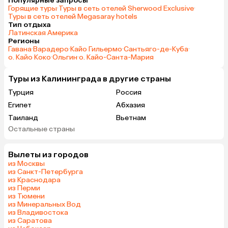
Популярные запросы
Горящие туры
·
Туры в сеть отелей Sherwood Exclusive
·
Туры в сеть отелей Megasaray hotels
Тип отдыха
Латинская Америка
Регионы
Гавана
·
Варадеро
·
Кайо Гильермо
·
Сантьяго-де-Куба
·
о. Кайо Коко
·
Ольгин
·
о. Кайо-Санта-Мария
Туры из Калининграда в другие страны
Турция
Россия
Египет
Абхазия
Таиланд
Вьетнам
Остальные страны
ОАЭ
Мальдивы
Грузия
Беларусь
Вылеты из городов
Армения
Шри-Ланка
из Москвы
Казахстан
Азербайджан
из Санкт-Петербурга
из Краснодара
Узбекистан
Индия
из Перми
Сербия
Катар
из Тюмени
из Минеральных Вод
Кипр
Киргизия
из Владивостока
Гонконг
Саудовская Аравия
из Саратова