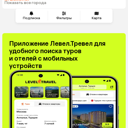
из Чебоксар
Таджикистан
Венгрия
Показать все города
из Оренбурга
Болгария
Подписка
Фильтры
Карта
Приложение Левел.Тревел для
удобного поиска туров
и отелей с мобильных
устройств