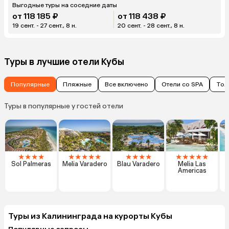
Выгодные туры на соседние даты
от 118 185 ₽
от 118 438 ₽
19 сент. - 27 сент., 8 н.
20 сент. - 28 сент., 8 н.
Туры в лучшие отели Кубы
Популярные
Пляжные
Все включено
Отели со SPA
Тол
Туры в популярные у гостей отели
★
★
★
★
★
★
★
★
★
★
★
★
★
★
★
★
★
★
Sol Palmeras
Melia Varadero
Blau Varadero
Melia Las
Americas
Туры из Калининграда на курорты Кубы