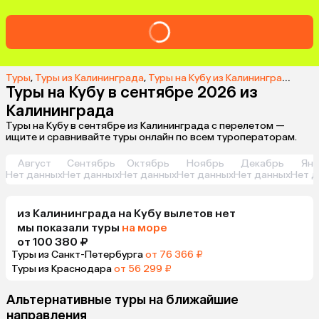
Туры
,
Туры из Калининграда
,
Туры на Кубу из Калининграда
,
Тур
Туры на Кубу в сентябре 2026 из
Калининграда
Туры на Кубу в сентябре из Калининграда с перелетом —
ищите и сравнивайте туры онлайн по всем туроператорам.
Август
Сентябрь
Октябрь
Ноябрь
Декабрь
Янв
Нет данных
Нет данных
Нет данных
Нет данных
Нет данных
Нет д
из
Калининграда
на Кубу
вылетов нет
мы показали туры
на море
от 100 380 ₽
Туры из Санкт-Петербурга
от 76 366 ₽
Туры из Краснодара
от 56 299 ₽
Альтернативные туры на ближайшие
направления