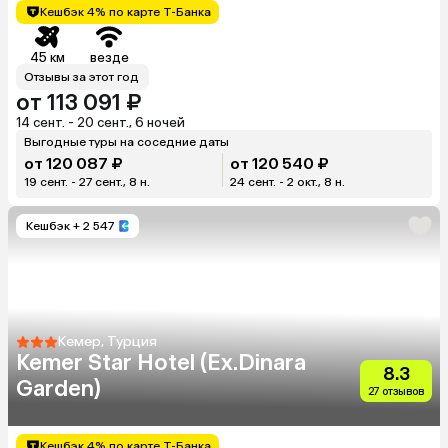
Кешбэк 4% по карте Т-Банка
45 км
везде
Отзывы за этот год
от 113 091 ₽
14 сент. - 20 сент., 6 ночей
Выгодные туры на соседние даты
от 120 087 ₽
от 120 540 ₽
19 сент. - 27 сент., 8 н.
24 сент. - 2 окт., 8 н.
Кешбэк
+ 2 547
Кемер, Турция
Kemer Star Hotel (Ex.Dinara
8.3
Garden)
27 отзывов
Кешбэк 4% по карте Т-Банка