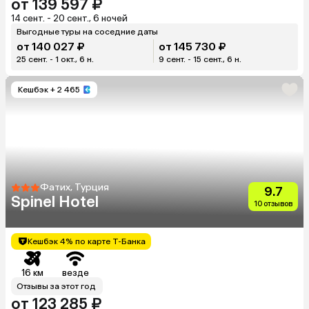
от 139 597 ₽
14 сент. - 20 сент., 6 ночей
Выгодные туры на соседние даты
от 140 027 ₽
от 145 730 ₽
25 сент. - 1 окт., 6 н.
9 сент. - 15 сент., 6 н.
Кешбэк
+ 2 465
Фатих, Турция
9.7
Spinel Hotel
10 отзывов
Кешбэк 4% по карте Т-Банка
16 км
везде
Отзывы за этот год
от 123 285 ₽