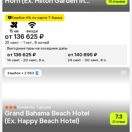
Horn (Eх. Hilton Garden Inn
10 отзывов
Golden Horn)
Кешбэк 4% по карте Т-Банка
15 км
везде
от 136 625 ₽
25 сент. - 1 окт., 6 ночей
Выгодные туры на соседние даты
от 136 625 ₽
от 140 895 ₽
14 сент. - 20 сент., 6 н.
24 сент. - 30 сент., 6 н.
Кешбэк
+ 2 563
Конаклы, Турция
Grand Bahama Beach Hotel
7.3
(Ex. Happy Beach Hotel)
21 отзыв