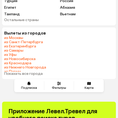
Турция
Россия
Египет
Абхазия
Таиланд
Вьетнам
Остальные страны
ОАЭ
Мальдивы
Грузия
Армения
Вылеты из городов
Беларусь
Казахстан
из Москвы
Шри-Ланка
Узбекистан
из Санкт-Петербурга
из Екатеринбурга
Азербайджан
Индия
из Самары
Сербия
Катар
из Уфы
из Новосибирска
Киргизия
Гонконг
из Краснодара
Саудовская Аравия
Таджикистан
из Нижнего Новгорода
из Перми
Венгрия
Показать все города
из Сочи
Подписка
Фильтры
Карта
Приложение Левел.Тревел для