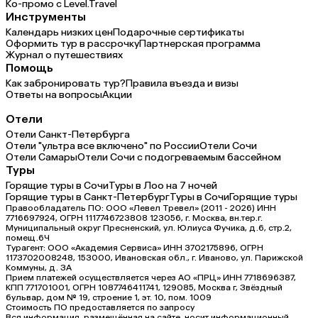
Ко-промо с Level.Travel
Инструменты
Календарь низких цен
Подарочные сертификаты
Оформить тур в рассрочку
Партнерская программа
Журнал о путешествиях
Помощь
Как забронировать тур?
Правила въезда и визы
Ответы на вопросы
Акции
Отели
Отели Санкт-Петербурга
Отели "ультра все включено" по России
Отели Сочи
Отели Самары
Отели Сочи с подогреваемым бассейном
Туры
Горящие туры в Сочи
Туры в Лоо на 7 ночей
Горящие туры в Санкт-Петербург
Туры в Сочи
Горящие туры
Правообладатель ПО: ООО «Левел Тревел» (2011 - 2026) ИНН
7716697924, ОГРН 1117746723808 123056, г. Москва, вн.тер.г.
Муниципальный округ Пресненский, ул. Юлиуса Фучика, д.6, стр.2,
помещ.6Ч
Турагент: ООО «Академия Сервиса» ИНН 3702175896, ОГРН
1173702008248, 153000, Ивановская обл., г. Иваново, ул. Парижской
Коммуны, д. ЗА
Прием платежей осуществляется через АО «ПРЦ» ИНН 7718696387,
КПП 771701001, ОГРН 1087746411741, 129085, Москва г, Звёздный
бульвар, дом № 19, строение 1, эт. 10, пом. 1009
Стоимость ПО предоставляется по запросу
Вся информация, размещённая на сайте, носит информационный