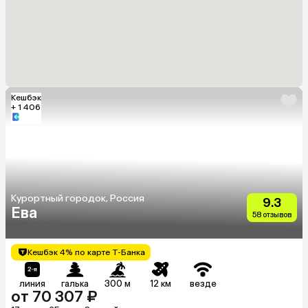
Кешбэк
+ 1 406
Курортный городок, Россия
9.3
Ева
58 отзывов
Кешбэк 4% по карте Т-Банка
линия
галька
300 м
12 км
везде
от 70 307 ₽