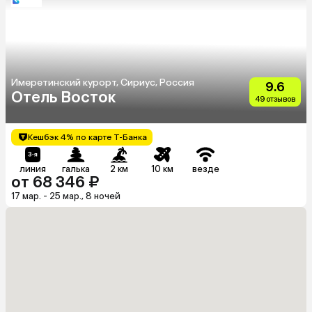
Имеретинский курорт, Сириус, Россия
9.6
Отель Восток
49 отзывов
Кешбэк 4% по карте Т-Банка
линия
галька
2 км
10 км
везде
от 68 346 ₽
17 мар. - 25 мар., 8 ночей