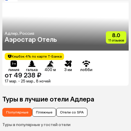
Адлер, Россия
8.0
Аэростар Отель
11 отзывов
Кешбэк 4% по карте Т-Банка
линия
галька
400 м
3 км
лобби
от 49 238 ₽
17 мар. - 25 мар., 8 ночей
Туры в лучшие отели Адлера
Популярные
Пляжные
Отели со SPA
Туры в популярные у гостей отели