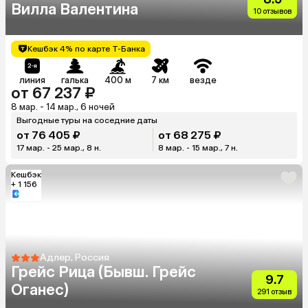
Вилла Валентина
10 отзывов
Кешбэк 4% по карте Т-Банка
линия
галька
400 м
7 км
везде
от 67 237 ₽
8 мар. - 14 мар., 6 ночей
Выгодные туры на соседние даты
от 76 405 ₽
от 68 275 ₽
17 мар. - 25 мар., 8 н.
8 мар. - 15 мар., 7 н.
Кешбэк
+ 1 156
Адлер, Россия
Грейс Рица (Бывш. Грейс
9.7
Оганес)
291 отзыв