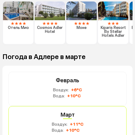
★
★
★
★
★
★
★
★
★
★
★
★
★
★
★
Отель Мио
Cosmos Adler
Моне
Kiparis Resort
В
Hotel
By Stellar
Hotels Adler
Погода в Адлере в марте
Февраль
Воздух:
+6°C
Вода:
+10°C
Март
Воздух:
+11°C
Вода:
+10°C