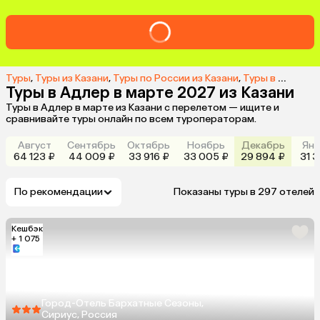
Туры
,
Туры из Казани
,
Туры по России из Казани
,
Туры в Адлер из Казани
Туры в Адлер в марте 2027 из Казани
Туры в Адлер в марте из Казани с перелетом — ищите и
сравнивайте туры онлайн по всем туроператорам.
Август
Сентябрь
Октябрь
Ноябрь
Декабрь
Янв
64 123 ₽
44 009 ₽
33 916 ₽
33 005 ₽
29 894 ₽
31 3
По рекомендации
Показаны туры в 297 отелей
Кешбэк
+ 1 075
Город-Отель Бархатные Сезоны,
Сириус, Россия