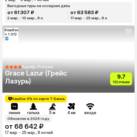
Выгодные туры на соседние даты
от 61 307 ₽
от 63 583 ₽
2 мар. - 10 мар., 8 н.
17 мар. - 25 мар., 8 н.
Кешбэк
+ 1 372
Адлер, Россия
Grace Lazur (Грейс
9.7
Лазурь)
132 отзыва
Кешбэк 4% по карте Т-Банка
линия
галька
5 м
4 км
везде
Обновлен в 2024 году
от 68 642 ₽
17 мар. - 25 мар., 8 ночей