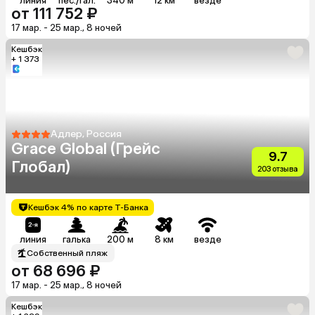
линия
пес./гал.
340 м
12 км
везде
от 111 752 ₽
17 мар. - 25 мар., 8 ночей
Кешбэк
+ 1 373
Адлер, Россия
Grace Global (Грейс
9.7
Глобал)
203 отзыва
Кешбэк 4% по карте Т-Банка
линия
галька
200 м
8 км
везде
Собственный пляж
от 68 696 ₽
17 мар. - 25 мар., 8 ночей
Кешбэк