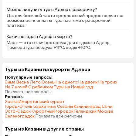
Можно ли купить тур в Адлер в рассрочку?
Да, для большей части предложений предоставляется
возможность оплаты тура частями с рассрочкой
платежа.
Какая погода в Адлер в марте?
Март — это отличное время для отдыха в Адлер.
Температура воздуха +11°C, воды +10°C.
Туры из Казани на курорты Адлера
Популярные запросы
Зима
·
Весна
·
Лето
·
Осень
·
На одного
·
На двоих
·
На троих
·
На 7 ночей
·
С ребенком
·
Туры на Новый год
·
Показать все запросы
Регионы
Хоста
·
Имеретинский курорт
·
Город-Отель Бархатные Сезоны
·
Калининград
·
Сочи
·
Эсто-Садок
·
Курортный городок
·
Геленджик
·
Москва
·
Зеленоградск
·
Показать все регионы
Туры из Казани в другие страны