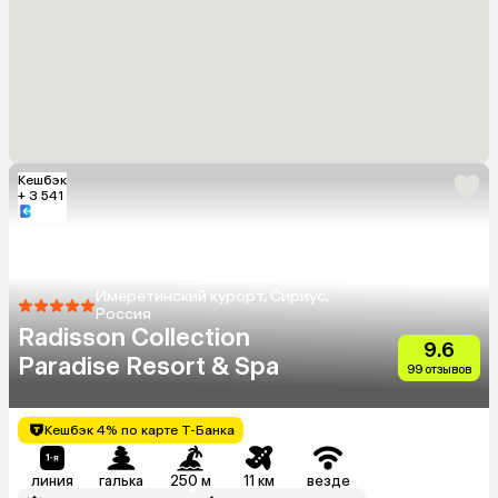
Кешбэк
+ 3 541
Имеретинский курорт, Сириус,
Россия
Radisson Collection
9.6
Paradise Resort & Spa
99 отзывов
Кешбэк 4% по карте Т-Банка
линия
галька
250 м
11 км
везде