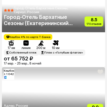
Город-Отель Бархатные Сезоны,
Сириус, Россия
Город-Отель Бархатные
8.5
Сезоны (Екатерининский
170 отзывов
Квартал)
Кешбэк 4% по карте Т-Банка
17 км
линия
200 м
10 км
Собственный пляж
Пляж с «Голубым флагом»
от 65 752 ₽
17 мар. - 25 мар., 8 ночей
Кешбэк
+ 1 042
Адлер, Россия