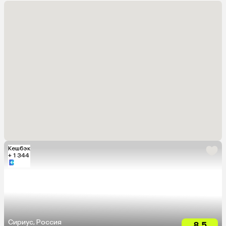
Кешбэк
+ 1 344
Сириус, Россия
8.5