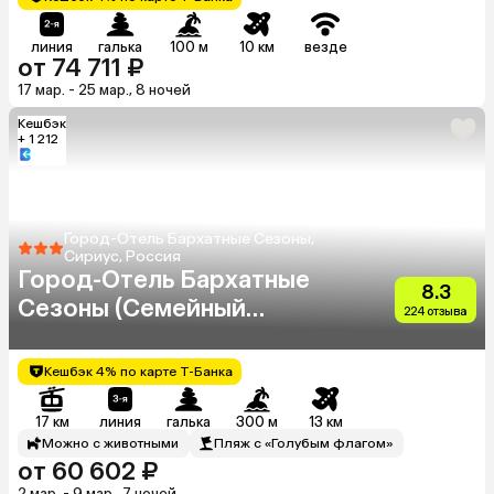
линия
галька
100 м
10 км
везде
от 74 711 ₽
17 мар. - 25 мар., 8 ночей
Кешбэк
+ 1 212
Город-Отель Бархатные Сезоны,
Сириус, Россия
Город-Отель Бархатные
8.3
Сезоны (Семейный
224 отзыва
Квартал)
Кешбэк 4% по карте Т-Банка
17 км
линия
галька
300 м
13 км
Можно с животными
Пляж с «Голубым флагом»
от 60 602 ₽
2 мар. - 9 мар., 7 ночей