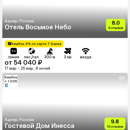
Адлер, Россия
8.0
Отель Восьмое Небо
8 отзывов
Кешбэк 4% по карте Т-Банка
линия
пес./гал.
300 м
3 км
везде
от 54 040 ₽
17 мар. - 25 мар., 8 ночей
Кешбэк
+ 1 005
Адлер, Россия
9.8
Гостевой Дом Инесса
16 отзывов