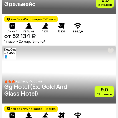
9.0
Эдельвейс
8 отзывов
Кешбэк 4% по карте Т-Банка
линия
галька
1 км
6 км
везде
от 52 134 ₽
17 мар. - 25 мар., 8 ночей
Кешбэк
+ 1 455
Адлер, Россия
Gg Hotel (Ex. Gold And
9.0
Glass Hotel)
39 отзывов
Кешбэк 4% по карте Т-Банка