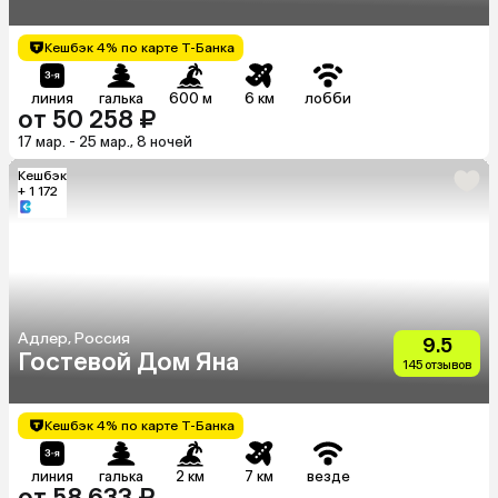
Кешбэк 4% по карте Т-Банка
линия
галька
600 м
6 км
лобби
от 50 258 ₽
17 мар. - 25 мар., 8 ночей
Кешбэк
+ 1 172
Адлер, Россия
9.5
Гостевой Дом Яна
145 отзывов
Кешбэк 4% по карте Т-Банка
линия
галька
2 км
7 км
везде
от 58 633 ₽