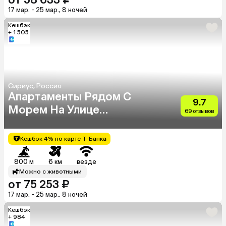
17 мар. - 25 мар., 8 ночей
Кешбэк
+ 1 505
Сириус, Россия
Апартаменты Рядом С
9.7
Морем На Улице
69 отзывов
Нагорный Тупик
Кешбэк 4% по карте Т-Банка
800 м
6 км
везде
Можно с животными
от 75 253 ₽
17 мар. - 25 мар., 8 ночей
Кешбэк
+ 984