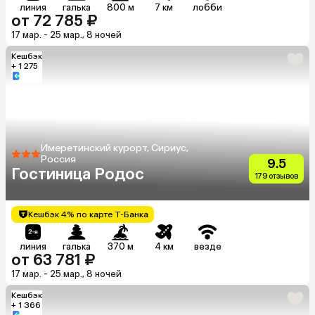
линия
галька
800 м
7 км
лобби
от 72 785 ₽
17 мар. - 25 мар., 8 ночей
Кешбэк
+ 1 275
Имеретинский курорт, Сириус,
Россия
9.5
Гостиница Родос
179 отзывов
Кешбэк 4% по карте Т-Банка
линия
галька
370 м
4 км
везде
от 63 781 ₽
17 мар. - 25 мар., 8 ночей
Кешбэк
+ 1 366