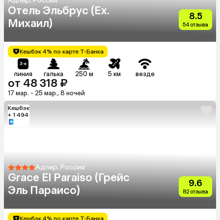
Адлер, Россия
Отель Эльбрус (Ex.
8.5
Михаил)
54 отзыва
Кешбэк 4% по карте Т-Банка
линия
галька
250 м
5 км
везде
от 48 318 ₽
17 мар. - 25 мар., 8 ночей
Кешбэк
+ 1 494
Адлер, Россия
Grace El Paraiso (Грейс
9.6
Эль Параисо)
82 отзыва
Кешбэк 4% по карте Т-Банка