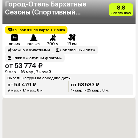
Город-Отель Бархатные
8.8
Сезоны (Спортивный
355 отзывов
Квартал)
Кешбэк 4% по карте Т-Банка
линия
галька
700 м
13 км
Можно с животными
Собственный пляж
Пляж с «Голубым флагом»
от 53 774 ₽
9 мар. - 16 мар., 7 ночей
Выгодные туры на соседние даты
от 54 479 ₽
от 63 583 ₽
9 мар. - 17 мар., 8 н.
17 мар. - 25 мар., 8 н.