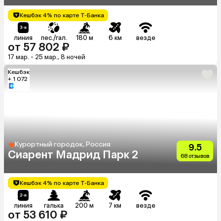
Кешбэк 4% по карте Т-Банка
линия
пес./гал.
180 м
6 км
везде
от 57 802 ₽
17 мар. - 25 мар., 8 ночей
Кешбэк
+ 1 072
Курортный городок, Россия
9.5
Сиарент Мадрид Парк 2
68 отзывов
Кешбэк 4% по карте Т-Банка
линия
галька
200 м
7 км
везде
от 53 610 ₽