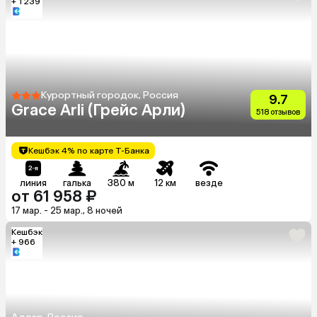
+ 1 239
Курортный городок, Россия
9.7
Grace Arli (Грейс Арли)
518 отзывов
Кешбэк 4% по карте Т-Банка
линия
галька
380 м
12 км
везде
от 61 958 ₽
17 мар. - 25 мар., 8 ночей
Кешбэк
+ 966