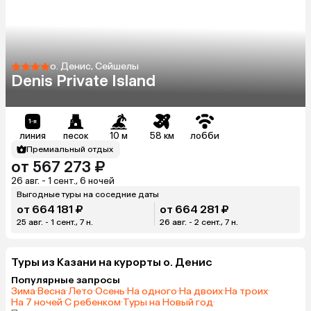
о. Денис, Сейшелы
Denis Private Island
линия
песок
10 м
58 км
лобби
Премиальный отдых
от 567 273 ₽
26 авг. - 1 сент., 6 ночей
Выгодные туры на соседние даты
от 664 181 ₽
от 664 281 ₽
25 авг. - 1 сент., 7 н.
26 авг. - 2 сент., 7 н.
Туры из Казани на курорты о. Денис
Популярные запросы
Зима
·
Весна
·
Лето
·
Осень
·
На одного
·
На двоих
·
На троих
·
На 7 ночей
·
С ребенком
·
Туры на Новый год
·