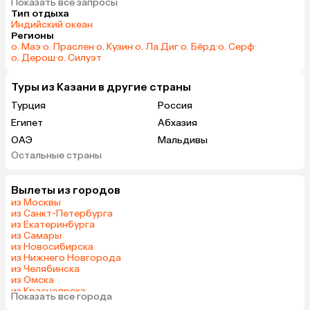
Показать все запросы
Тип отдыха
Индийский океан
Регионы
о. Маэ
·
о. Праслен
·
о. Кузин
·
о. Ла Диг
·
о. Бёрд
·
о. Серф
·
о. Дерош
·
о. Силуэт
Туры из Казани в другие страны
Турция
Россия
Египет
Абхазия
ОАЭ
Мальдивы
Остальные страны
Гонконг
Вылеты из городов
из Москвы
из Санкт-Петербурга
из Екатеринбурга
из Самары
из Новосибирска
из Нижнего Новгорода
из Челябинска
из Омска
из Красноярска
Показать все города
из Волгограда