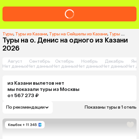
Туры
,
Туры из Казани
,
Туры на Сейшелы из Казани
,
Туры на о. Денис из Казани
Туры на о. Денис на одного из Казани
2026
Август
Сентябрь
Октябрь
Ноябрь
Декабрь
Янв
Нет данных
Нет данных
Нет данных
Нет данных
Нет данных
Нет д
из
Казани
вылетов нет
мы показали туры
из
Москвы
от 567 273 ₽
По рекомендации
Показаны туры в 1 отель
Кешбэк
+ 11 345