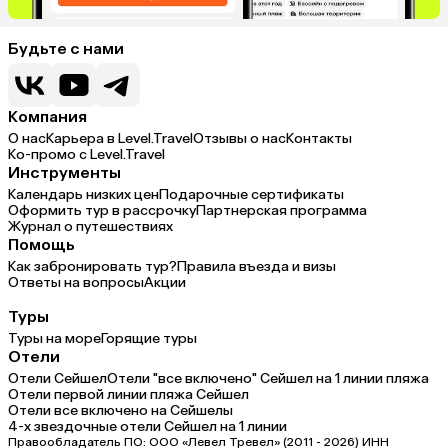
Будьте с нами
Компания
О нас
Карьера в Level.Travel
Отзывы о нас
Контакты
Ко-промо с Level.Travel
Инструменты
Календарь низких цен
Подарочные сертификаты
Оформить тур в рассрочку
Партнерская программа
Журнал о путешествиях
Помощь
Как забронировать тур?
Правила въезда и визы
Ответы на вопросы
Акции
Туры
Туры на море
Горящие туры
Отели
Отели Сейшел
Отели "все включено" Сейшел на 1 линии пляжа
Отели первой линии пляжа Сейшел
Отели все включено на Сейшелы
4-х звездочные отели Сейшел на 1 линии
Правообладатель ПО: ООО «Левел Тревел» (2011 - 2026) ИНН