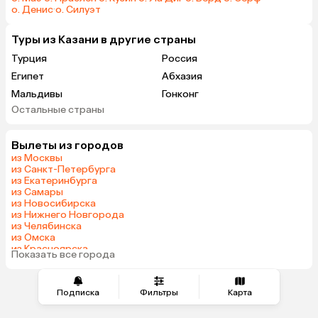
о. Денис
·
о. Силуэт
Туры из Казани в другие страны
Турция
Россия
Египет
Абхазия
Мальдивы
Гонконг
Остальные страны
Саудовская Аравия
Вылеты из городов
из Москвы
из Санкт-Петербурга
из Екатеринбурга
из Самары
из Новосибирска
из Нижнего Новгорода
из Челябинска
из Омска
из Красноярска
Показать все города
из Волгограда
Подписка
Фильтры
Карта