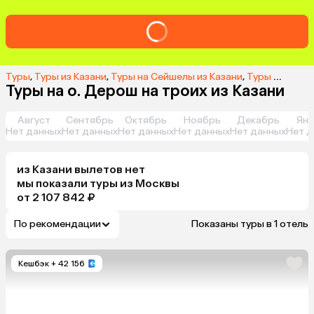
Туры
,
Туры из Казани
,
Туры на Сейшелы из Казани
,
Туры на о. Дерош из Казани
Туры на о. Дерош на троих из Казани
Август
Сентябрь
Октябрь
Ноябрь
Декабрь
Янв
Нет данных
Нет данных
Нет данных
Нет данных
Нет данных
Нет д
из
Казани
вылетов нет
мы показали туры
из
Москвы
от 2 107 842 ₽
По рекомендации
Показаны туры в 1 отель
Кешбэк
+ 42 156