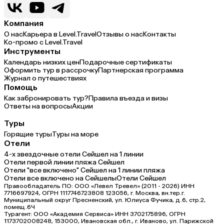
Компания
О нас
Карьера в Level.Travel
Отзывы о нас
Контакты
Ко-промо с Level.Travel
Инструменты
Календарь низких цен
Подарочные сертификаты
Оформить тур в рассрочку
Партнерская программа
Журнал о путешествиях
Помощь
Как забронировать тур?
Правила въезда и визы
Ответы на вопросы
Акции
Туры
Горящие туры
Туры на море
Отели
4-х звездочные отели Сейшел на 1 линии
Отели первой линии пляжа Сейшел
Отели "все включено" Сейшел на 1 линии пляжа
Отели все включено на Сейшелы
Отели Сейшел
Правообладатель ПО: ООО «Левел Тревел» (2011 - 2026) ИНН
7716697924, ОГРН 1117746723808 123056, г. Москва, вн.тер.г.
Муниципальный округ Пресненский, ул. Юлиуса Фучика, д.6, стр.2,
помещ.6Ч
Турагент: ООО «Академия Сервиса» ИНН 3702175896, ОГРН
1173702008248, 153000, Ивановская обл., г. Иваново, ул. Парижской