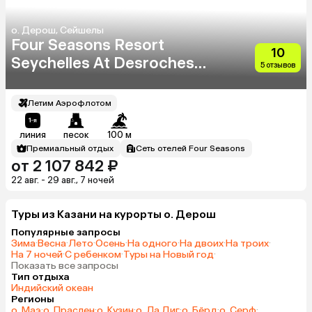
о. Дерош, Сейшелы
Four Seasons Resort
10
Seychelles At Desroches
5 отзывов
(Ex.Desroches Island)
Летим Аэрофлотом
линия
песок
100 м
Премиальный отдых
Сеть отелей Four Seasons
от 2 107 842 ₽
22 авг. - 29 авг., 7 ночей
Туры из Казани на курорты о. Дерош
Популярные запросы
Зима
·
Весна
·
Лето
·
Осень
·
На одного
·
На двоих
·
На троих
·
На 7 ночей
·
С ребенком
·
Туры на Новый год
·
Показать все запросы
Тип отдыха
Индийский океан
Регионы
о. Маэ
·
о. Праслен
·
о. Кузин
·
о. Ла Диг
·
о. Бёрд
·
о. Серф
·