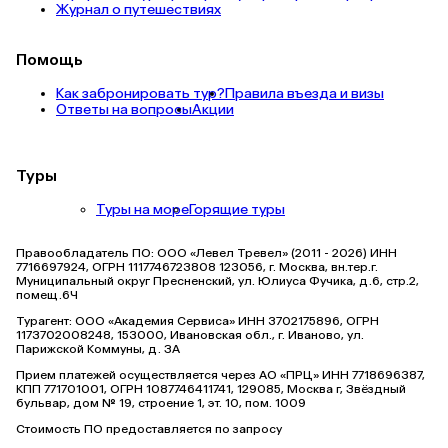
Журнал о путешествиях
Помощь
Как забронировать тур?
Правила въезда и визы
Ответы на вопросы
Акции
Туры
Туры на море
Горящие туры
Правообладатель ПО: ООО «Левел Тревел» (2011 - 2026) ИНН
7716697924, ОГРН 1117746723808 123056, г. Москва, вн.тер.г.
Муниципальный округ Пресненский, ул. Юлиуса Фучика, д.6, стр.2,
помещ.6Ч
Турагент: ООО «Академия Сервиса» ИНН 3702175896, ОГРН
1173702008248, 153000, Ивановская обл., г. Иваново, ул.
Парижской Коммуны, д. ЗА
Прием платежей осуществляется через АО «ПРЦ» ИНН 7718696387,
КПП 771701001, ОГРН 1087746411741, 129085, Москва г, Звёздный
бульвар, дом № 19, строение 1, эт. 10, пом. 1009
Стоимость ПО предоставляется по запросу