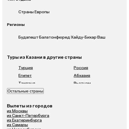
Страны Европы
Регионы
Будапешт
·
Балатонфюред
·
Хайду-Бихар
·
Ваш
Туры из Казани в другие страны
Турция
Россия
Египет
Абхазия
Таиланд
Вьетнам
Остальные страны
ОАЭ
Мальдивы
Грузия
Армения
Вылеты из городов
Шри-Ланка
Казахстан
из Москвы
Азербайджан
Узбекистан
из Санкт-Петербурга
из Екатеринбурга
Индия
Сербия
из Самары