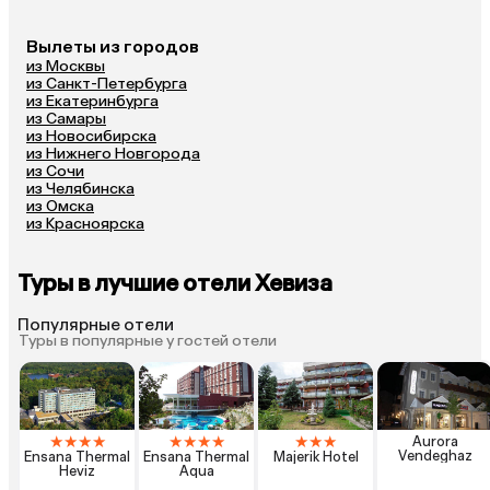
Вылеты из городов
из Москвы
из Санкт-Петербурга
из Екатеринбурга
из Самары
из Новосибирска
из Нижнего Новгорода
из Сочи
из Челябинска
из Омска
из Красноярска
Туры в лучшие отели Хевиза
Популярные отели
Туры в популярные у гостей отели
★
★
★
★
★
★
★
★
★
★
★
Aurora
Vendeghaz
Ensana Thermal
Ensana Thermal
Majerik Hotel
Heviz
Aqua