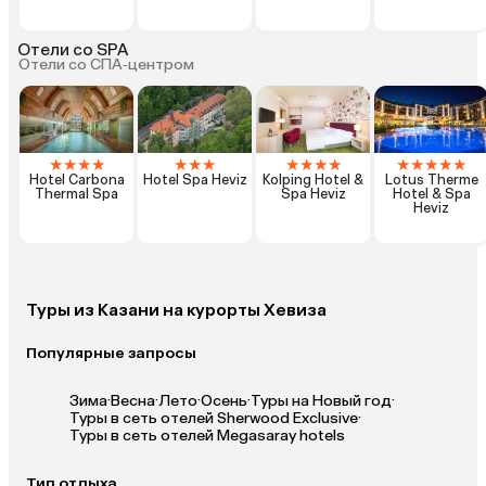
Отели со SPA
Отели со СПА‑центром
★
★
★
★
★
★
★
★
★
★
★
★
★
★
★
★
Hotel Carbona
Hotel Spa Heviz
Kolping Hotel &
Lotus Therme
Thermal Spa
Spa Heviz
Hotel & Spa
Heviz
Туры из Казани на курорты Хевиза
Популярные запросы
Зима
·
Весна
·
Лето
·
Осень
·
Туры на Новый год
·
Туры в сеть отелей Sherwood Exclusive
·
Туры в сеть отелей Megasaray hotels
Тип отдыха