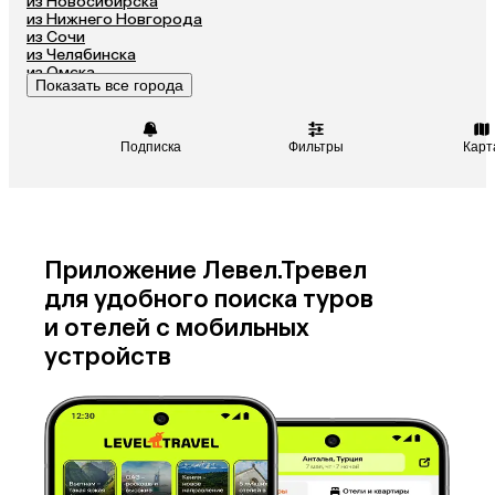
из Новосибирска
Катар
Киргизия
из Нижнего Новгорода
Гонконг
Саудовская Аравия
из Сочи
из Челябинска
Венгрия
из Омска
Показать все города
из Красноярска
Подписка
Фильтры
Карт
Приложение Левел.Тревел
для удобного поиска туров
и отелей с мобильных
устройств