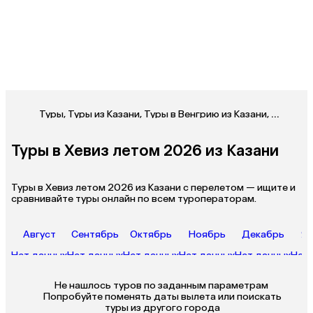
Туры
,
Туры из Казани
,
Туры в Венгрию из Казани
,
Туры в Х
Туры в Хевиз летом 2026 из Казани
Туры в Хевиз летом 2026 из Казани с перелетом — ищите и
сравнивайте туры онлайн по всем туроператорам.
Август
Сентябрь
Октябрь
Ноябрь
Декабрь
Ян
Нет данных
Нет данных
Нет данных
Нет данных
Нет данных
Нет 
Не нашлось туров по заданным параметрам 

 Попробуйте поменять даты вылета или поискать 
туры из другого города