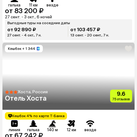
галька
11 км
везде
от 83 200 ₽
27 сент. - 3 окт., 6 ночей
Выгодные туры на соседние даты
от 92 890 ₽
от 103 457 ₽
27 сент. - 4 окт., 7 н.
13 сент. - 20 сент., 7 н.
Кешбэк
+ 1 344
Хоста, Россия
9.6
Отель Хоста
75 отзывов
Кешбэк 4% по карте Т-Банка
линия
галька
140 м
12 км
везде
от 67 242 ₽