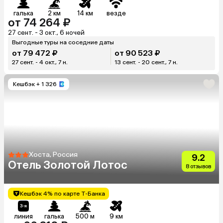
галька
2 км
14 км
везде
от 74 264 ₽
27 сент. - 3 окт., 6 ночей
Выгодные туры на соседние даты
от 79 472 ₽
от 90 523 ₽
27 сент. - 4 окт., 7 н.
13 сент. - 20 сент., 7 н.
Кешбэк
+ 1 326
Хоста, Россия
9.2
Отель Золотой Лотос
8 отзывов
Кешбэк 4% по карте Т-Банка
линия
галька
500 м
9 км