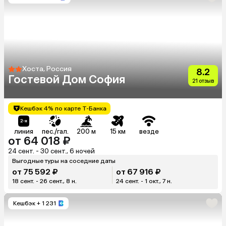
Хоста, Россия
8.2
Гостевой Дом София
21 отзыв
Кешбэк 4% по карте Т-Банка
линия
пес./гал.
200 м
15 км
везде
от 64 018 ₽
24 сент. - 30 сент., 6 ночей
Выгодные туры на соседние даты
от 75 592 ₽
от 67 916 ₽
18 сент. - 26 сент., 8 н.
24 сент. - 1 окт., 7 н.
Кешбэк
+ 1 231