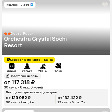
Кешбэк
+ 2 346
Хоста, Россия
Orchestra Crystal Sochi
Resort
Кешбэк 4% по карте Т-Банка
линия
галька
200 м
12 км
Собственный пляж
от 117 318 ₽
30 сент. - 6 окт., 6 ночей
Выгодные туры на соседние даты
от 129 982 ₽
от 132 422 ₽
30 сент. - 7 окт., 7 н.
29 сент. - 6 окт., 7 н.