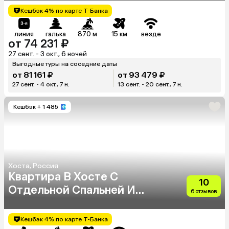
Кешбэк 4% по карте Т-Банка
линия
галька
870 м
15 км
везде
от 74 231 ₽
27 сент. - 3 окт., 6 ночей
Выгодные туры на соседние даты
от 81 161 ₽
от 93 479 ₽
27 сент. - 4 окт., 7 н.
13 сент. - 20 сент., 7 н.
Кешбэк
+ 1 485
Хоста, Россия
Квартира В Хосте С
10
Отдельной Спальней И
6 отзывов
Видом На Море
Кешбэк 4% по карте Т-Банка