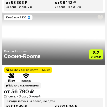
от 53 363 ₽
от 58 142 ₽
25 сент. - 2 окт., 7 н.
27 сент. - 4 окт., 7 н.
Кешбэк
+ 1 135
Хоста, Россия
8.2
София-Rooms
21 отзыв
Кешбэк 4% по карте Т-Банка
15 км
везде
Можно с животными
от 56 790 ₽
27 сент. - 3 окт., 6 ночей
Выгодные туры на соседние даты
от 61 099 ₽
от 62 804 ₽