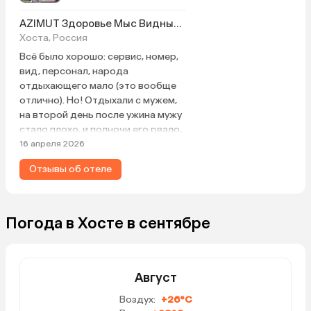
AZIMUT Здоровье Мыс Видный Санаторий
Хоста, Россия
Всё было хорошо: сервис, номер,
вид, персонал, народа
отдыхающего мало (это вообще
отлично). Но! Отдыхали с мужем,
на второй день после ужина мужу
стало плохо, и полночи его рвало,
все в этом духе. Соответственно,
16 апреля 2026
второй день он отходил от этого
Отзывы об отеле
всего, лежал пластом.
Получилось, -1 день из 5
отведённых на отдых. Питались
только в отеле. Ни в кафешках, ни
Погода в Хосте в сентябре
в уличных открытых шашлычках,
только завтрак/обед/ужин в
отеле. Что было?
Акклиматизация? Он в принципе
Август
работает на юге, климат по сути
Воздух:
+26°C
не менялся. Еда вся свежая,