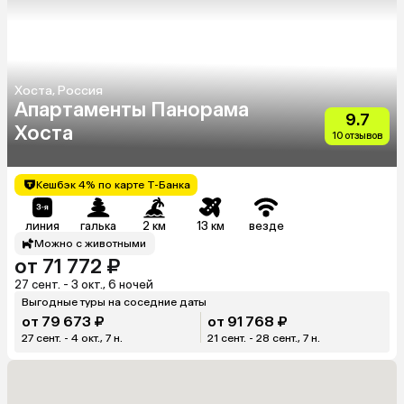
Хоста, Россия
Апартаменты Панорама
9.7
Хоста
10 отзывов
Кешбэк 4% по карте Т-Банка
линия
галька
2 км
13 км
везде
Можно с животными
от 71 772 ₽
27 сент. - 3 окт., 6 ночей
Выгодные туры на соседние даты
от 79 673 ₽
от 91 768 ₽
27 сент. - 4 окт., 7 н.
21 сент. - 28 сент., 7 н.