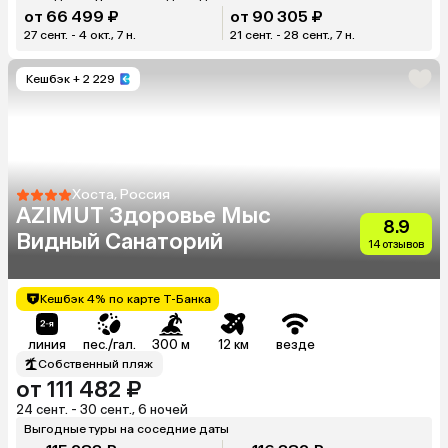
от 66 499 ₽
от 90 305 ₽
27 сент. - 4 окт., 7 н.
21 сент. - 28 сент., 7 н.
Кешбэк
+ 2 229
Хоста, Россия
AZIMUT Здоровье Мыс
8.9
Видный Санаторий
14 отзывов
Кешбэк 4% по карте Т-Банка
линия
пес./гал.
300 м
12 км
везде
Собственный пляж
от 111 482 ₽
24 сент. - 30 сент., 6 ночей
Выгодные туры на соседние даты