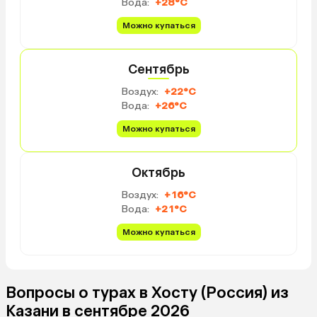
Вода:
+28°C
вкусная, вопросов не возникало
по внешнему виду/вкусу. Но
Можно купаться
получилось, как получилось. В
любом случае спасибо «Азимуту»
за теплый приём, очень давно
Сентябрь
хотели в него попасть ❤️
Воздух:
+22°C
Вода:
+26°C
Можно купаться
Октябрь
Воздух:
+16°C
Вода:
+21°C
Можно купаться
Вопросы о турах в Хосту (Россия) из
Казани в сентябре 2026