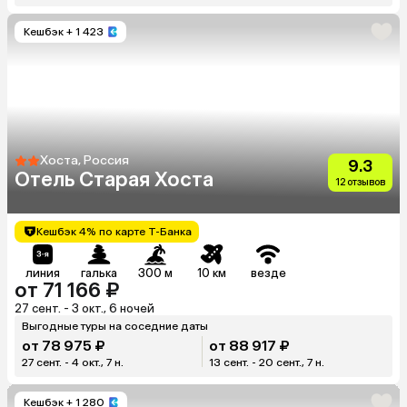
Кешбэк
+ 1 423
Хоста, Россия
9.3
Отель Старая Хоста
12 отзывов
Кешбэк 4% по карте Т-Банка
линия
галька
300 м
10 км
везде
от 71 166 ₽
27 сент. - 3 окт., 6 ночей
Выгодные туры на соседние даты
от 78 975 ₽
от 88 917 ₽
27 сент. - 4 окт., 7 н.
13 сент. - 20 сент., 7 н.
Кешбэк
+ 1 280