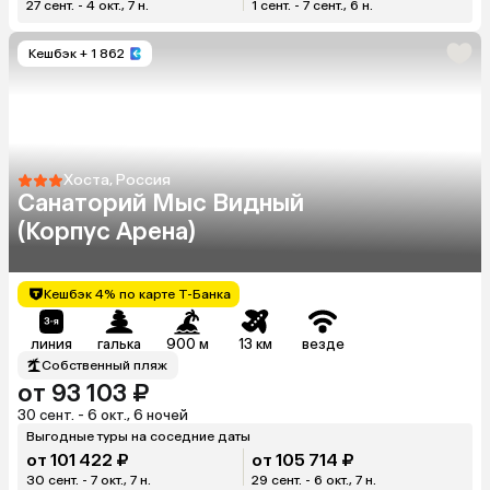
27 сент. - 4 окт., 7 н.
1 сент. - 7 сент., 6 н.
Кешбэк
+ 1 862
Хоста, Россия
Санаторий Мыс Видный
(Корпус Арена)
Кешбэк 4% по карте Т-Банка
линия
галька
900 м
13 км
везде
Собственный пляж
от 93 103 ₽
30 сент. - 6 окт., 6 ночей
Выгодные туры на соседние даты
от 101 422 ₽
от 105 714 ₽
30 сент. - 7 окт., 7 н.
29 сент. - 6 окт., 7 н.