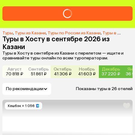
Туры
,
Туры из Казани
,
Туры по России из Казани
,
Туры в Хосту из Казани
Туры в Хосту в сентябре 2026 из
Казани
Туры в Хосту в сентябре из Казани с перелетом — ищите и
сравнивайте туры онлайн по всем туроператорам.
Август
Сентябрь
Октябрь
Ноябрь
Декабрь
Янв
70 818 ₽
51 861 ₽
41 306 ₽
41 603 ₽
37 220 ₽
36 9
По рекомендации
Показаны туры в 26 отелей
Кешбэк
+ 1 056