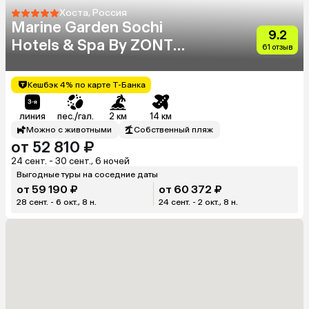
Хоста, Россия
Marine Garden Sochi
9.2
Hotels & Spa By ZONT
61 отзыв
Hotel Group
Кешбэк 4% по карте Т-Банка
линия
пес./гал.
2 км
14 км
Можно с животными
Собственный пляж
от 52 810 ₽
24 сент. - 30 сент., 6 ночей
Выгодные туры на соседние даты
от 59 190 ₽
от 60 372 ₽
28 сент. - 6 окт., 8 н.
24 сент. - 2 окт., 8 н.