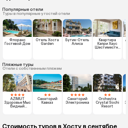
Популярные отели
Туры в популярные у гостей отели
Флоранс
Отель Хоста
Бутик-Отель
Квартира
А
Гостевой Дом
Garden
Алиса
Капри Хаус
Шестиместна
я Хоста Лофт
Пляжные туры
Отели с собственным пляжем
★
★
★
★
★
★
★
★
★
★
★
★
AZIMUT
Санаторий
Санаторий
Orchestra
Здоровье Мыс
Кавказ
Электроника
Crystal Sochi
З
Видный
Resort
Санаторий
Стоимость туров в Хосту в сентябре