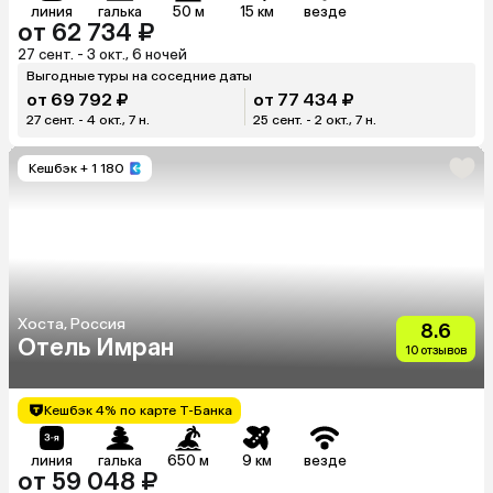
линия
галька
50 м
15 км
везде
от 62 734 ₽
27 сент. - 3 окт., 6 ночей
Выгодные туры на соседние даты
от 69 792 ₽
от 77 434 ₽
27 сент. - 4 окт., 7 н.
25 сент. - 2 окт., 7 н.
Кешбэк
+ 1 180
Хоста, Россия
8.6
Отель Имран
10 отзывов
Кешбэк 4% по карте Т-Банка
линия
галька
650 м
9 км
везде
от 59 048 ₽