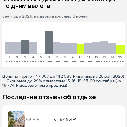
по дням вылета
сентябрь 2026, на двоих взрослых, 8 ночей
1
2
3
4
5
6
7
8
9
10
11
12
13
14
15
сен
сен
сен
сен
сен
сен
сен
сен
сен
сен
сен
сен
сен
сен
сен
Цены на туры от 47 367 до 142 085 ₽ (данные на 26 мая 2026)
— Экономия до 29% с вылетами 15, 16, 18, 25, 29 сентября (на
16 774 ₽ дешевле чем в среднем)
Последние отзывы об отдыхе
★★★★
от 97 551 ₽