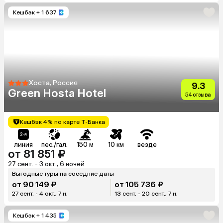
Кешбэк
+ 1 637
Хоста, Россия
9.3
Green Hosta Hotel
54 отзыва
Кешбэк 4% по карте Т-Банка
линия
пес./гал.
150 м
10 км
везде
от 81 851 ₽
27 сент. - 3 окт., 6 ночей
Выгодные туры на соседние даты
от 90 149 ₽
от 105 736 ₽
27 сент. - 4 окт., 7 н.
13 сент. - 20 сент., 7 н.
Кешбэк
+ 1 435