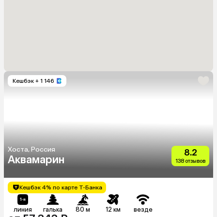
Кешбэк
+ 1 146
Хоста, Россия
8.2
Аквамарин
138 отзывов
Кешбэк 4% по карте Т-Банка
линия
галька
80 м
12 км
везде