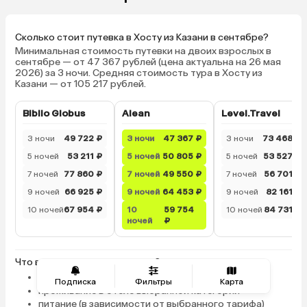
Сколько стоит путевка в Хосту из Казани в сентябре?
Минимальная стоимость путевки на двоих взрослых в
сентябре — от 47 367 рублей (цена актуальна на 26 мая
2026) за 3 ночи. Средняя стоимость тура в Хосту из
Казани — от 105 217 рублей.
Biblio Globus
Alean
Level.Travel
3 ночи
49 722 ₽
3 ночи
47 367 ₽
3 ночи
73 468 ₽
5 ночей
53 211 ₽
5 ночей
50 805 ₽
5 ночей
53 527 ₽
7 ночей
77 860 ₽
7 ночей
49 550 ₽
7 ночей
56 701 ₽
9 ночей
66 925 ₽
9 ночей
64 453 ₽
9 ночей
82 161 ₽
10 ночей
67 954 ₽
10
59 754
10 ночей
84 731 ₽
ночей
₽
Что входит в стоимость тура?
авиаперелет из Казани в Хосту и обратно
Подписка
Фильтры
Карта
проживание в отеле выбранной категории
питание (в зависимости от выбранного тарифа)