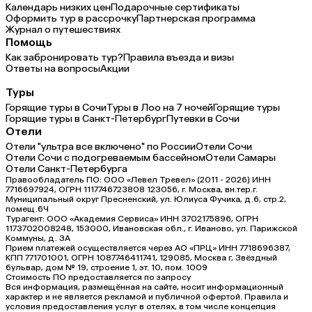
Календарь низких цен
Подарочные сертификаты
Оформить тур в рассрочку
Партнерская программа
Журнал о путешествиях
Помощь
Как забронировать тур?
Правила въезда и визы
Ответы на вопросы
Акции
Туры
Горящие туры в Сочи
Туры в Лоо на 7 ночей
Горящие туры
Горящие туры в Санкт-Петербург
Путевки в Сочи
Отели
Отели "ультра все включено" по России
Отели Сочи
Отели Сочи с подогреваемым бассейном
Отели Самары
Отели Санкт-Петербурга
Правообладатель ПО: ООО «Левел Тревел» (2011 - 2026) ИНН
7716697924, ОГРН 1117746723808 123056, г. Москва, вн.тер.г.
Муниципальный округ Пресненский, ул. Юлиуса Фучика, д.6, стр.2,
помещ.6Ч
Турагент: ООО «Академия Сервиса» ИНН 3702175896, ОГРН
1173702008248, 153000, Ивановская обл., г. Иваново, ул. Парижской
Коммуны, д. ЗА
Прием платежей осуществляется через АО «ПРЦ» ИНН 7718696387,
КПП 771701001, ОГРН 1087746411741, 129085, Москва г, Звёздный
бульвар, дом № 19, строение 1, эт. 10, пом. 1009
Стоимость ПО предоставляется по запросу
Вся информация, размещённая на сайте, носит информационный
характер и не является рекламой и публичной офертой. Правила и
условия предоставления услуг в отелях, в том числе концепция