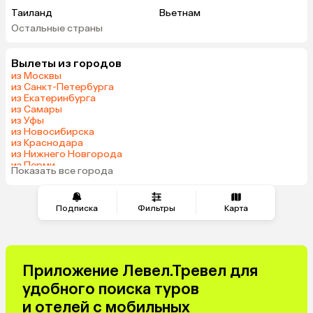
Таиланд
Вьетнам
Остальные страны
ОАЭ
Мальдивы
Грузия
Армения
Вылеты из городов
Беларусь
Казахстан
из Москвы
Шри-Ланка
Узбекистан
из Санкт-Петербурга
из Екатеринбурга
Азербайджан
Индия
из Самары
Сербия
Катар
из Уфы
из Новосибирска
Киргизия
Гонконг
из Краснодара
Саудовская Аравия
Таджикистан
из Нижнего Новгорода
из Перми
Венгрия
Показать все города
из Сочи
Подписка
Фильтры
Карта
Приложение Левел.Тревел для
удобного поиска туров
и отелей с мобильных