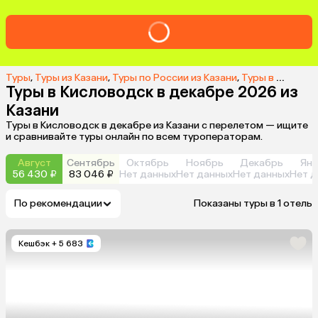
Туры
,
Туры из Казани
,
Туры по России из Казани
,
Туры в Кисловодск из Казани
Туры в Кисловодск в декабре 2026 из
Казани
Туры в Кисловодск в декабре из Казани с перелетом — ищите
и сравнивайте туры онлайн по всем туроператорам.
Август
Сентябрь
Октябрь
Ноябрь
Декабрь
Янв
56 430 ₽
83 046 ₽
Нет данных
Нет данных
Нет данных
Нет д
По рекомендации
Показаны туры в 1 отель
Кешбэк
+ 5 683