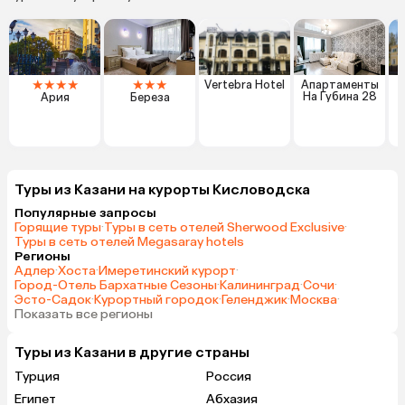
★
★
★
★
★
★
★
Vertebra Hotel
Апартаменты
На Губина 28
Ария
Береза
Туры из Казани на курорты Кисловодска
Популярные запросы
Горящие туры
·
Туры в сеть отелей Sherwood Exclusive
·
Туры в сеть отелей Megasaray hotels
Регионы
Адлер
·
Хоста
·
Имеретинский курорт
·
Город-Отель Бархатные Сезоны
·
Калининград
·
Сочи
·
Эсто-Садок
·
Курортный городок
·
Геленджик
·
Москва
·
Показать все регионы
Туры из Казани в другие страны
Турция
Россия
Египет
Абхазия