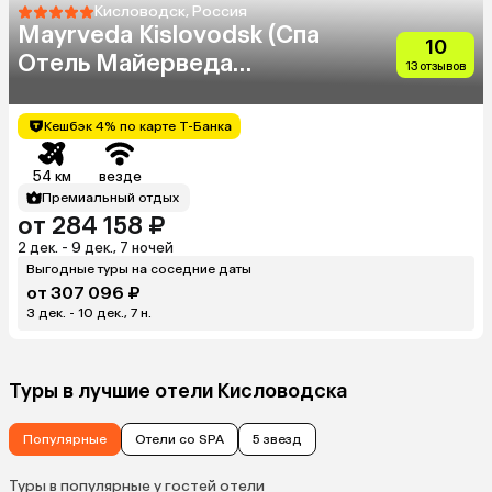
Кисловодск, Россия
Mayrveda Kislovodsk (Спа
10
Отель Майерведа
13 отзывов
Кисловодск 18+)
Кешбэк 4% по карте Т-Банка
54 км
везде
Премиальный отдых
от 284 158 ₽
2 дек. - 9 дек., 7 ночей
Выгодные туры на соседние даты
от 307 096 ₽
3 дек. - 10 дек., 7 н.
Туры в лучшие отели Кисловодска
Популярные
Отели со SPA
5 звезд
Туры в популярные у гостей отели