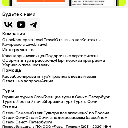
Будьте с нами
Компания
О нас
Карьера в Level.Travel
Отзывы о нас
Контакты
Ко-промо с Level.Travel
Инструменты
Календарь низких цен
Подарочные сертификаты
Оформить тур в рассрочку
Партнерская программа
Журнал о путешествиях
Помощь
Как забронировать тур?
Правила въезда и визы
Ответы на вопросы
Акции
Туры
Горящие туры в Сочи
Горящие туры в Санкт-Петербург
Туры в Лоо на 7 ночей
Горящие туры
Туры в Сочи
Отели
Отели Самары
Отели "ультра все включено" по России
Отели Сочи
Отели Сочи с подогреваемым бассейном
Отели Санкт-Петербурга
Правообладатель ПО: ООО «Левел Тревел» (2011 - 2026) ИНН