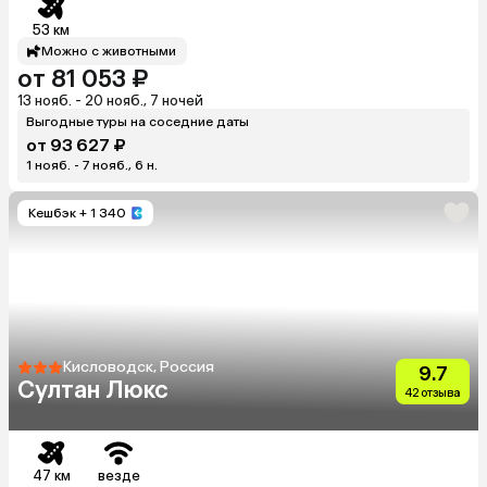
53 км
Можно с животными
от 81 053 ₽
13 нояб. - 20 нояб., 7 ночей
Выгодные туры на соседние даты
от 93 627 ₽
1 нояб. - 7 нояб., 6 н.
Кешбэк
+ 1 340
Кисловодск, Россия
9.7
Султан Люкс
42 отзыва
47 км
везде