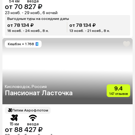
54 км
везде
от 70 827 ₽
23 нояб. - 29 нояб., 6 ночей
Выгодные туры на соседние даты
от 78 134 ₽
от 78 134 ₽
16 нояб. - 24 нояб., 8 н.
13 нояб. - 21 нояб., 8 н.
Кешбэк
+ 1 768
Кисловодск, Россия
9.4
Пансионат Ласточка
147 отзывов
Летим Аэрофлотом
15 км
везде
от 88 427 ₽