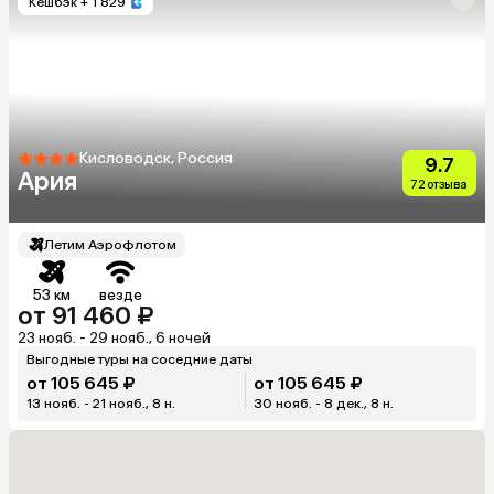
Кешбэк
+ 1 829
Кисловодск, Россия
9.7
Ария
72 отзыва
Летим Аэрофлотом
53 км
везде
от 91 460 ₽
23 нояб. - 29 нояб., 6 ночей
Выгодные туры на соседние даты
от 105 645 ₽
от 105 645 ₽
13 нояб. - 21 нояб., 8 н.
30 нояб. - 8 дек., 8 н.