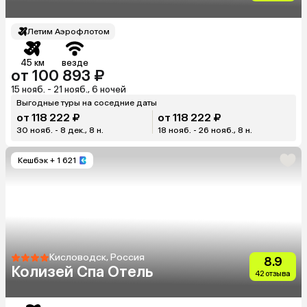
Летим Аэрофлотом
45 км
везде
от 100 893 ₽
15 нояб. - 21 нояб., 6 ночей
Выгодные туры на соседние даты
от 118 222 ₽
от 118 222 ₽
30 нояб. - 8 дек., 8 н.
18 нояб. - 26 нояб., 8 н.
Кешбэк
+ 1 621
Кисловодск, Россия
8.9
Колизей Спа Отель
42 отзыва