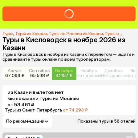
Туры
,
Туры из Казани
,
Туры по России из Казани
,
Туры в Кисловодск из Казани
Туры в Кисловодск в ноябре 2026 из
Казани
Туры в Кисловодск в ноябре из Казани с перелетом — ищите и
сравнивайте туры онлайн по всем туроператорам.
Август
Сентябрь
Октябрь
Ноябрь
Декабрь
Янв
67 099 ₽
65 598 ₽
41 157 ₽
Нет данных
Нет данных
Нет д
из
Казани
вылетов нет
мы показали туры
из
Москвы
от 53 461 ₽
Туры из Санкт-Петербурга
от 74 293 ₽
По рекомендации
Показаны туры в 56 отелей