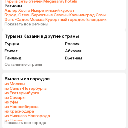
Туры в сеть отелей Megasaray hotels
Регионы
Адлер
·
Хоста
·
Имеретинский курорт
·
Город-Отель Бархатные Сезоны
·
Калининград
·
Сочи
·
Эсто-Садок
·
Москва
·
Курортный городок
·
Геленджик
·
Показать все регионы
Туры из Казани в другие страны
Турция
Россия
Египет
Абхазия
Таиланд
Вьетнам
Остальные страны
ОАЭ
Мальдивы
Грузия
Беларусь
Вылеты из городов
Армения
Шри-Ланка
из Москвы
Казахстан
Азербайджан
из Санкт-Петербурга
из Екатеринбурга
Узбекистан
Индия
из Самары
Сербия
Катар
из Уфы
из Новосибирска
Киргизия
Гонконг
из Краснодара
Саудовская Аравия
Таджикистан
из Нижнего Новгорода
из Перми
Венгрия
Показать все города
из Сочи