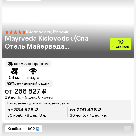
Кисловодск, Россия
Mayrveda Kislovodsk (Спа
10
Отель Майерведа
13 отзывов
Кисловодск 18+)
Летим Аэрофлотом
54 км
везде
Премиальный отдых
от 268 827 ₽
29 нояб. - 5 дек., 6 ночей
Выгодные туры на соседние даты
от 334 578 ₽
от 299 436 ₽
30 нояб. - 8 дек., 8 н.
30 нояб. - 7 дек., 7 н.
Кешбэк
+ 1 602