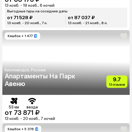
13 нояб. - 19 нояб., 6 ночей
Выгодные туры на соседние даты
от 71 528 ₽
от 87 037 ₽
13 нояб. - 20 нояб., 7 н.
13 нояб. - 21 нояб., 8 н.
Кешбэк
+ 1 477
Кисловодск, Россия
Апартаменты На Парк
9.7
Авеню
13 отзывов
53 км
везде
от 73 871 ₽
13 нояб. - 20 нояб., 7 ночей
Кешбэк
+ 5 376