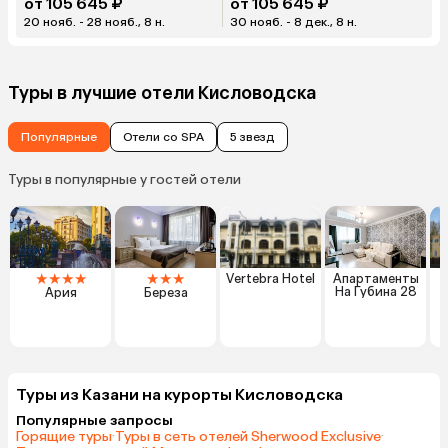
от 105 645 ₽
от 105 645 ₽
20 нояб. - 28 нояб., 8 н.
30 нояб. - 8 дек., 8 н.
Туры в лучшие отели Кисловодска
Популярные
Отели со SPA
5 звезд
Туры в популярные у гостей отели
★
★
★
★
★
★
★
Vertebra Hotel
Апартаменты
На Губина 28
Ария
Береза
Туры из Казани на курорты Кисловодска
Популярные запросы
Горящие туры
·
Туры в сеть отелей Sherwood Exclusive
·