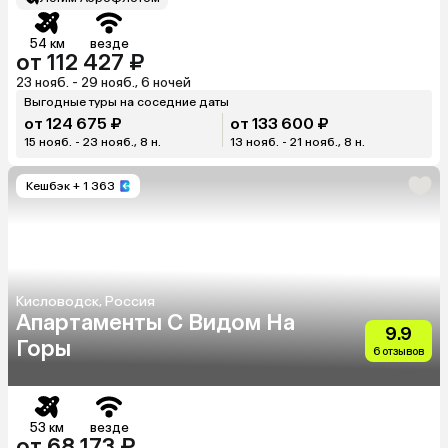
54 км
везде
от 112 427 ₽
23 нояб. - 29 нояб., 6 ночей
Выгодные туры на соседние даты
от 124 675 ₽
от 133 600 ₽
15 нояб. - 23 нояб., 8 н.
13 нояб. - 21 нояб., 8 н.
Кешбэк
+ 1 363
Кисловодск, Россия
Апартаменты С Видом На
9.9
Горы
6 отзывов
53 км
везде
от 68 173 ₽