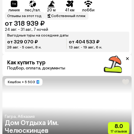
линия
пес./гал.
20 м
41 км
лобби
Отзывы за этот год
Собственный пляж
от 318 939 ₽
24 авг. - 31 авг., 7 ночей
Выгодные туры на соседние даты
от 329 070 ₽
от 404 533 ₽
28 авг. - 5 сент., 8 н.
13 авг. - 19 авг., 6 н.
Как купить тур
Подбор, оплата, документы
Кешбэк
+ 5 503
Гагра, Абхазия
Дом Отдыха Им.
8.0
Челюскинцев
17 отзывов