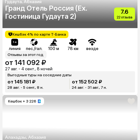
Гудаута, Абхазия
Гранд Отель Россия (Ex.
7.6
Гостиница Гудаута 2)
22 отзыва
Кешбэк 4% по карте Т-Банка
линия
пес./гал.
100 м
78 км
везде
Отзывы за этот год
от 141 092 ₽
27 авг. - 4 сент., 8 ночей
Выгодные туры на соседние даты
от 145 181 ₽
от 152 502 ₽
28 авг. - 5 сент., 8 н.
24 авг. - 31 авг., 7 н.
Кешбэк
+ 3 226
Алахадзы, Абхазия