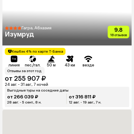
Гагра, Абхазия
9.8
Изумруд
18 отзывов
Кешбэк 4% по карте Т-Банка
линия
пес./гал.
50 м
43 км
везде
Отзывы за этот год
от 255 907 ₽
24 авг. - 31 авг., 7 ночей
Выгодные туры на соседние даты
от 266 039 ₽
от 316 811 ₽
28 авг. - 5 сент., 8 н.
12 авг. - 19 авг., 7 н.