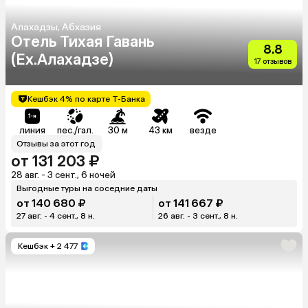
Алахадзы, Абхазия
Отель Тихая Гавань
8.8
(Ex.Алахадзе)
17 отзывов
Кешбэк 4% по карте Т-Банка
линия
пес./гал.
30 м
43 км
везде
Отзывы за этот год
от 131 203 ₽
28 авг. - 3 сент., 6 ночей
Выгодные туры на соседние даты
от 140 680 ₽
от 141 667 ₽
27 авг. - 4 сент., 8 н.
26 авг. - 3 сент., 8 н.
Кешбэк
+ 2 477