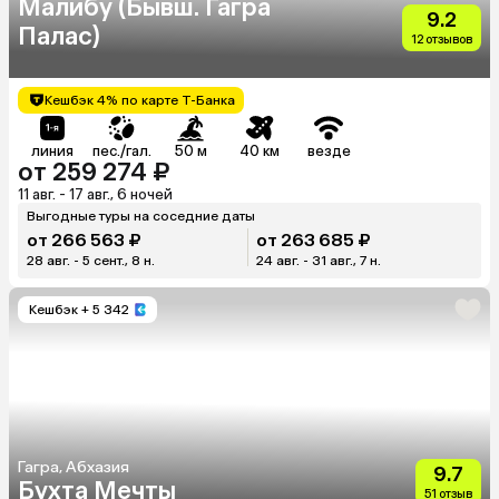
Малибу (Бывш. Гагра
9.2
Палас)
12 отзывов
Кешбэк 4% по карте Т-Банка
линия
пес./гал.
50 м
40 км
везде
от 259 274 ₽
11 авг. - 17 авг., 6 ночей
Выгодные туры на соседние даты
от 266 563 ₽
от 263 685 ₽
28 авг. - 5 сент., 8 н.
24 авг. - 31 авг., 7 н.
Кешбэк
+ 5 342
Гагра, Абхазия
9.7
Бухта Мечты
51 отзыв