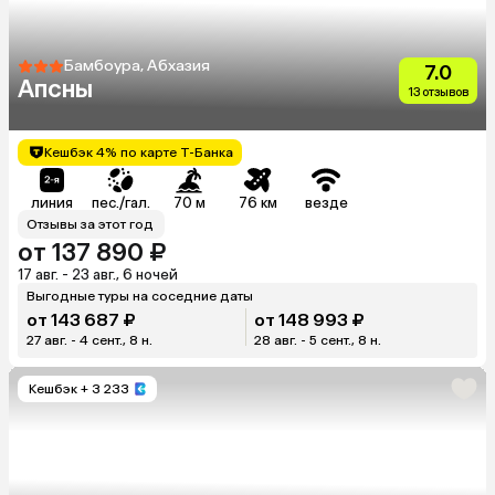
Бамбоура, Абхазия
7.0
Апсны
13 отзывов
Кешбэк 4% по карте Т-Банка
линия
пес./гал.
70 м
76 км
везде
Отзывы за этот год
от 137 890 ₽
17 авг. - 23 авг., 6 ночей
Выгодные туры на соседние даты
от 143 687 ₽
от 148 993 ₽
27 авг. - 4 сент., 8 н.
28 авг. - 5 сент., 8 н.
Кешбэк
+ 3 233