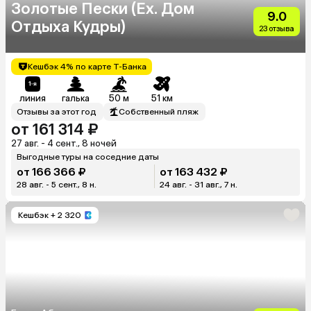
Золотые Пески (Ex. Дом
9.0
Отдыха Кудры)
23 отзыва
Кешбэк 4% по карте Т-Банка
линия
галька
50 м
51 км
Отзывы за этот год
Собственный пляж
от 161 314 ₽
27 авг. - 4 сент., 8 ночей
Выгодные туры на соседние даты
от 166 366 ₽
от 163 432 ₽
28 авг. - 5 сент., 8 н.
24 авг. - 31 авг., 7 н.
Кешбэк
+ 2 320