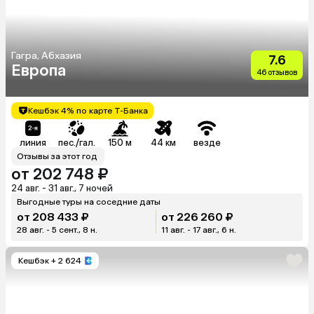
Гагра, Абхазия
7.6
Европа
46 отзывов
Кешбэк 4% по карте Т-Банка
линия
пес./гал.
150 м
44 км
везде
Отзывы за этот год
от 202 748 ₽
24 авг. - 31 авг., 7 ночей
Выгодные туры на соседние даты
от 208 433 ₽
от 226 260 ₽
28 авг. - 5 сент., 8 н.
11 авг. - 17 авг., 6 н.
Кешбэк
+ 2 624