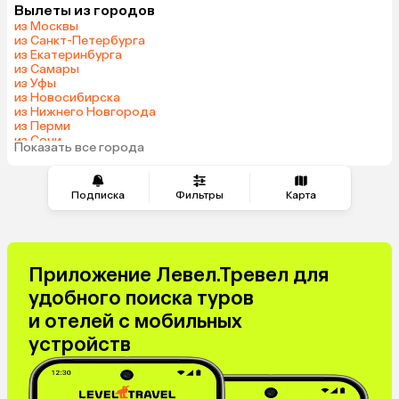
Вылеты из городов
из Москвы
из Санкт-Петербурга
из Екатеринбурга
из Самары
из Уфы
из Новосибирска
из Нижнего Новгорода
из Перми
из Сочи
Показать все города
из Челябинска
Подписка
Фильтры
Карта
Приложение Левел.Тревел для
удобного поиска туров
и отелей с мобильных
устройств