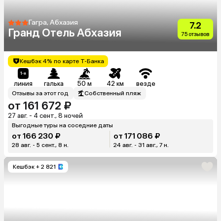
Гагра, Абхазия
7.2
Гранд Отель Абхазия
75 отзывов
Кешбэк 4% по карте Т-Банка
линия
галька
50 м
42 км
везде
Отзывы за этот год
Собственный пляж
от 161 672 ₽
27 авг. - 4 сент., 8 ночей
Выгодные туры на соседние даты
от 166 230 ₽
от 171 086 ₽
28 авг. - 5 сент., 8 н.
24 авг. - 31 авг., 7 н.
Кешбэк
+ 2 821