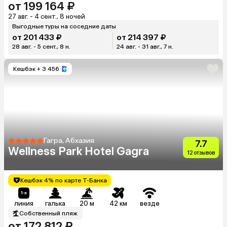
от 199 164 ₽
27 авг. - 4 сент., 8 ночей
Выгодные туры на соседние даты
от 201 433 ₽
от 214 397 ₽
28 авг. - 5 сент., 8 н.
24 авг. - 31 авг., 7 н.
Кешбэк
+ 3 456
Гагра, Абхазия
7.7
Wellness Park Hotel Gagra
12 отзывов
Кешбэк 4% по карте Т-Банка
линия
галька
20 м
42 км
везде
Собственный пляж
от 172 812 ₽