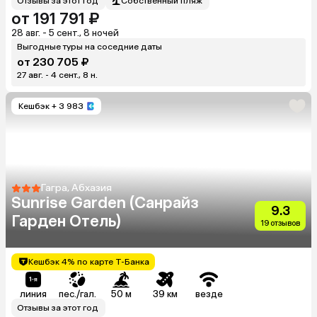
Отзывы за этот год
Собственный пляж
от 191 791 ₽
28 авг. - 5 сент., 8 ночей
Выгодные туры на соседние даты
от 230 705 ₽
27 авг. - 4 сент., 8 н.
Кешбэк
+ 3 983
Гагра, Абхазия
Sunrise Garden (Санрайз
9.3
Гарден Отель)
19 отзывов
Кешбэк 4% по карте Т-Банка
линия
пес./гал.
50 м
39 км
везде
Отзывы за этот год