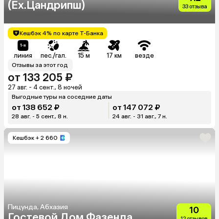
(Ex.Цандрипш)
33 отзыва
Кешбэк 4% по карте Т-Банка
линия
пес./гал.
15 м
17 км
везде
Отзывы за этот год
от 133 205 ₽
27 авг. - 4 сент., 8 ночей
Выгодные туры на соседние даты
от 138 652 ₽
от 147 072 ₽
28 авг. - 5 сент., 8 н.
24 авг. - 31 авг., 7 н.
Кешбэк
+ 2 660
Пицунда, Абхазия
10
Гостевой Дом Фазенда
12 отзывов