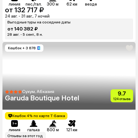
линия
пес./гал.
300 м
62 км
везде
от 132 717 ₽
24 авг. - 31 авг., 7 ночей
Выгодные туры на соседние даты
от 140 382 ₽
28 авг. - 5 сент., 8 н.
Кешбэк
+ 3 878
Сухум, Абхазия
9.7
Garuda Boutique Hotel
124 отзыва
Кешбэк 4% по карте Т-Банка
линия
галька
800 м
121 км
Отзывы за этот год