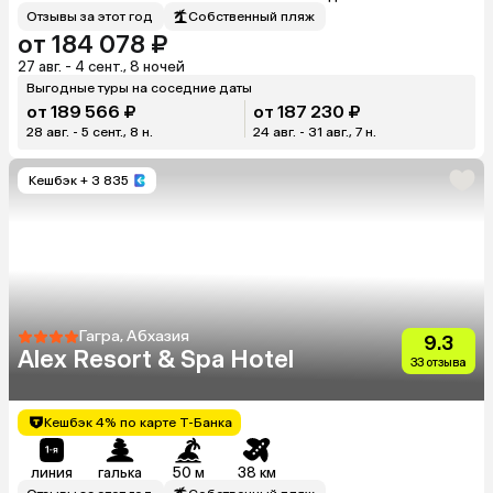
Отзывы за этот год
Собственный пляж
от 184 078 ₽
27 авг. - 4 сент., 8 ночей
Выгодные туры на соседние даты
от 189 566 ₽
от 187 230 ₽
28 авг. - 5 сент., 8 н.
24 авг. - 31 авг., 7 н.
Кешбэк
+ 3 835
Гагра, Абхазия
9.3
Alex Resort & Spa Hotel
33 отзыва
Кешбэк 4% по карте Т-Банка
линия
галька
50 м
38 км