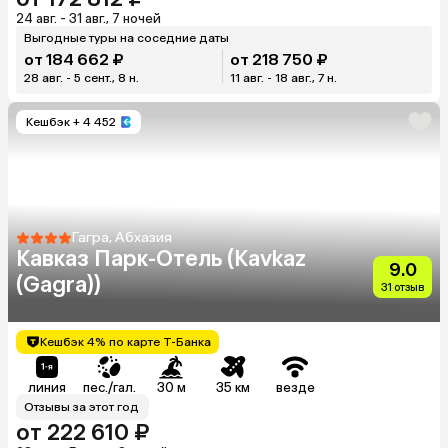
24 авг. - 31 авг., 7 ночей
Выгодные туры на соседние даты
от 184 662 ₽
от 218 750 ₽
28 авг. - 5 сент., 8 н.
11 авг. - 18 авг., 7 н.
Кешбэк
+ 4 452
Гагра, Абхазия
Кавказ Парк-Отель (Kavkaz
9.0
(Gagra))
31 отзыв
Кешбэк 4% по карте Т-Банка
линия
пес./гал.
30 м
35 км
везде
Отзывы за этот год
от 222 610 ₽