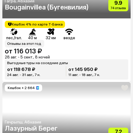
Гагра, Абхазия
9.9
Bougainvillea (Бугенвилия)
74 отзыва
Кешбэк 4% по карте Т-Банка
пес./гал.
40 м
32 км
везде
Отзывы за этот год
от 116 013 ₽
28 авг. - 5 сент., 8 ночей
Выгодные туры на соседние даты
от 118 678 ₽
от 145 950 ₽
24 авг. - 31 авг., 7 н.
11 авг. - 18 авг., 7 н.
Кешбэк
+ 2 664
Гячрыпш, Абхазия
Лазурный Берег
7.2