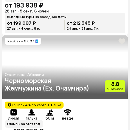
от 193 938 ₽
28 авг. - 5 сент., 8 ночей
Выгодные туры на соседние даты
от 199 087 ₽
от 212 545 ₽
27 авг. - 4 сент., 8 н.
24 авг. - 31 авг., 7 н.
Кешбэк
+ 3 607
Очамчыра, Абхазия
Черноморская
8.8
Жемчужина (Ex. Очамчира)
13 отзывов
Кешбэк 4% по карте Т-Банка
линия
галька
50 м
везде
Отзывы за этот год