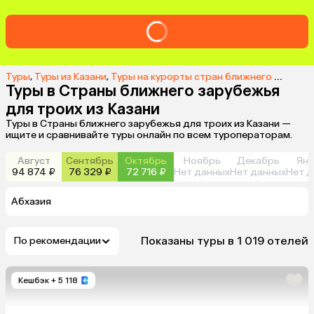
Туры
,
Туры из Казани
,
Туры на курорты стран ближнего зарубежья из Казани
Туры в Страны ближнего зарубежья
для троих из Казани
Туры в Страны ближнего зарубежья для троих из Казани —
ищите и сравнивайте туры онлайн по всем туроператорам.
Август
Сентябрь
Октябрь
Ноябрь
Декабрь
Янв
94 874 ₽
76 329 ₽
72 716 ₽
Нет данных
Нет данных
Нет д
Абхазия
Показаны туры в 1 019 отелей
По рекомендации
Кешбэк
+ 5 118