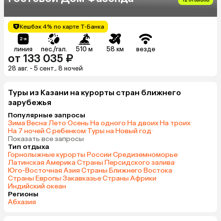
Кешбэк 4% по карте Т-Банка
линия
пес./гал.
510 м
58 км
везде
от 133 035 ₽
28 авг. - 5 сент., 8 ночей
Туры из Казани на курорты стран ближнего
зарубежья
Популярные запросы
Зима
·
Весна
·
Лето
·
Осень
·
На одного
·
На двоих
·
На троих
·
На 7 ночей
·
С ребенком
·
Туры на Новый год
·
Показать все запросы
Тип отдыха
Горнолыжные курорты России
·
Средиземноморье
·
Латинская Америка
·
Страны Персидского залива
·
Юго-Восточная Азия
·
Страны Ближнего Востока
·
Страны Европы
·
Закавказье
·
Страны Африки
·
Индийский океан
Регионы
Абхазия