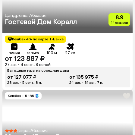
Цандрыпш, Абхазия
8.9
Гостевой Дом Коралл
14 отзывов
Кешбэк 4% по карте Т-Банка
линия
галька
100 м
27 км
от 123 887 ₽
27 авг. - 4 сент., 8 ночей
Выгодные туры на соседние даты
от 127 077 ₽
от 135 975 ₽
28 авг. - 5 сент., 8 н.
24 авг. - 31 авг., 7 н.
Кешбэк
+ 5 185
Гагра, Абхазия