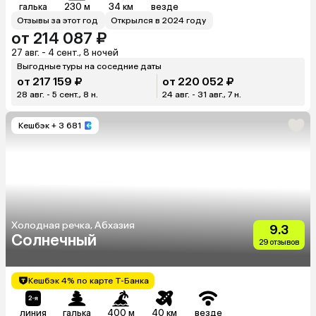
галька
230 м
34 км
везде
Отзывы за этот год
Открылся в 2024 году
от 214 087 ₽
27 авг. - 4 сент., 8 ночей
Выгодные туры на соседние даты
от 217 159 ₽
от 220 052 ₽
28 авг. - 5 сент., 8 н.
24 авг. - 31 авг., 7 н.
Кешбэк
+ 3 681
Холодная речка, Абхазия
9.3
Солнечный
29 отзывов
Кешбэк 4% по карте Т-Банка
линия
галька
400 м
40 км
везде