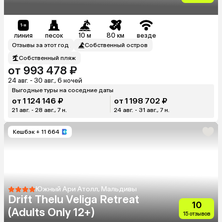
линия
песок
10 м
80 км
везде
Отзывы за этот год
Собственный остров
Собственный пляж
от 993 478 ₽
24 авг. - 30 авг., 6 ночей
Выгодные туры на соседние даты
от 1 124 146 ₽
от 1 198 702 ₽
21 авг. - 28 авг., 7 н.
24 авг. - 31 авг., 7 н.
Кешбэк
+ 11 664
Южный Ари Атолл, Мальдивы
Drift Thelu Veliga Retreat
10
(Adults Only 12+)
15 отзывов