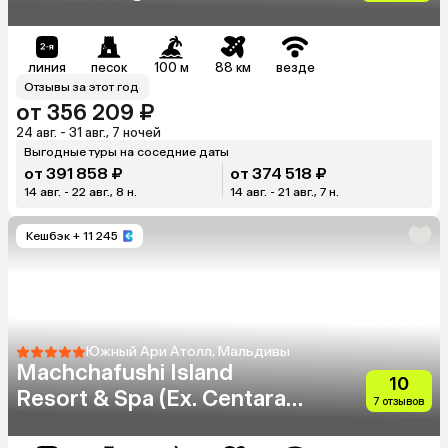
линия
песок
100 м
88 км
везде
Отзывы за этот год
от 356 209 ₽
24 авг. - 31 авг., 7 ночей
Выгодные туры на соседние даты
от 391 858 ₽
от 374 518 ₽
14 авг. - 22 авг., 8 н.
14 авг. - 21 авг., 7 н.
Кешбэк
+ 11 245
Южный Ари Атолл, Мальдивы
Machchafushi Island
10
Resort & Spa (Ex. Centara
7 отзывов
Grand Island Resort & Spa