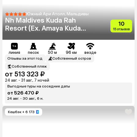
Южный Ари Атолл, Мальдивы
Nh Maldives Kuda Rah
10
Resort (Ex. Amaya Kuda
15 отзывов
Rah)
линия
песок
50 м
96 км
везде
Отзывы за этот год
Собственный остров
Собственный пляж
от 513 323 ₽
24 авг. - 31 авг., 7 ночей
Выгодные туры на соседние даты
от 526 470 ₽
24 авг. - 30 авг., 6 н.
Кешбэк
+ 6 173