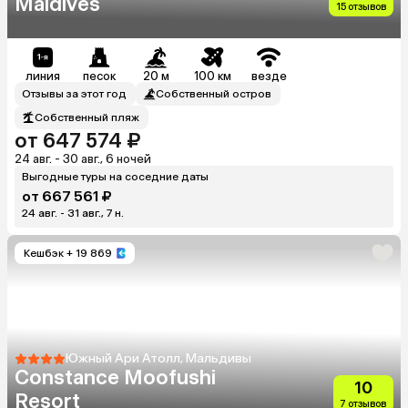
Maldives
15 отзывов
линия
песок
20 м
100 км
везде
Отзывы за этот год
Собственный остров
Собственный пляж
от 647 574 ₽
24 авг. - 30 авг., 6 ночей
Выгодные туры на соседние даты
от 667 561 ₽
24 авг. - 31 авг., 7 н.
Кешбэк
+ 19 869
Южный Ари Атолл, Мальдивы
Constance Moofushi
10
Resort
7 отзывов