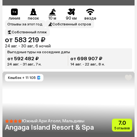
линия
песок
10 м
90 км
везде
Отзывы за этот год
Собственный остров
Собственный пляж
от 583 219 ₽
24 авг. - 30 авг., 6 ночей
Выгодные туры на соседние даты
от 592 482 ₽
от 698 907 ₽
24 авг. - 31 авг., 7 н.
14 авг. - 22 авг., 8 н.
Кешбэк
+ 11 105
Южный Ари Атолл, Мальдивы
7.0
Angaga Island Resort & Spa
5 отзывов