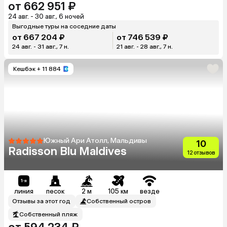
от 662 951 ₽
24 авг. - 30 авг., 6 ночей
Выгодные туры на соседние даты
от 667 204 ₽
от 746 539 ₽
24 авг. - 31 авг., 7 н.
21 авг. - 28 авг., 7 н.
Кешбэк
+ 11 884
Южный Ари Атолл, Мальдивы
10
Radisson Blu Maldives
12 отзывов
линия
песок
2 м
105 км
везде
Отзывы за этот год
Собственный остров
Собственный пляж