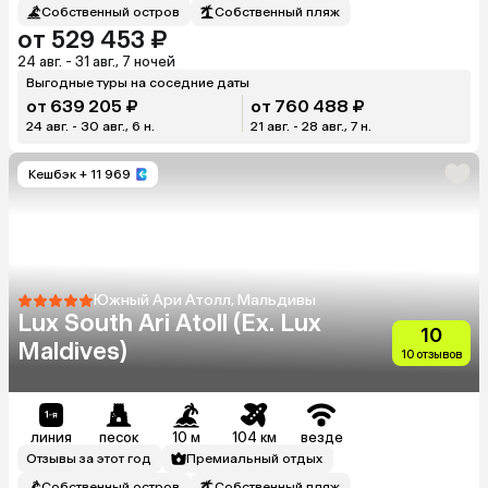
Собственный остров
Собственный пляж
от 529 453 ₽
24 авг. - 31 авг., 7 ночей
Выгодные туры на соседние даты
от 639 205 ₽
от 760 488 ₽
24 авг. - 30 авг., 6 н.
21 авг. - 28 авг., 7 н.
Кешбэк
+ 11 969
Южный Ари Атолл, Мальдивы
Lux South Ari Atoll (Ex. Lux
10
Maldives)
10 отзывов
линия
песок
10 м
104 км
везде
Отзывы за этот год
Премиальный отдых
Собственный остров
Собственный пляж