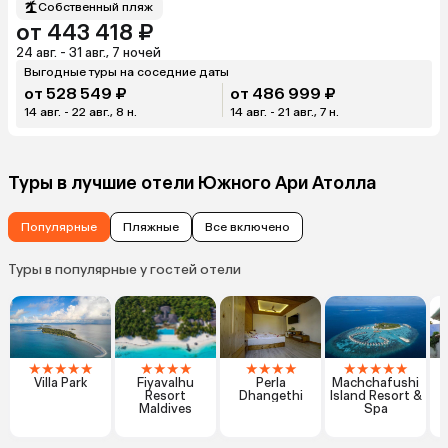
Собственный пляж
от 443 418 ₽
24 авг. - 31 авг., 7 ночей
Выгодные туры на соседние даты
от 528 549 ₽
от 486 999 ₽
14 авг. - 22 авг., 8 н.
14 авг. - 21 авг., 7 н.
Туры в лучшие отели Южного Ари Атолла
Популярные
Пляжные
Все включено
Туры в популярные у гостей отели
★
★
★
★
★
★
★
★
★
★
★
★
★
★
★
★
★
★
Villa Park
Fiyavalhu
Perla
Machchafushi
Resort
Dhangethi
Island Resort &
G
Maldives
Spa