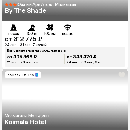
Южный Ари Атолл, Мальдивы
By The Shade
песок
150 м
100 км
везде
от 312 775 ₽
24 авг. - 31 авг., 7 ночей
Выгодные туры на соседние даты
от 395 366 ₽
от 343 470 ₽
21 авг. - 28 авг., 7 н.
24 авг. - 30 авг., 6 н.
Кешбэк
+ 6 445
Маамигили, Мальдивы
Koimala Hotel