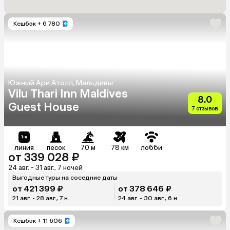
Кешбэк
+ 6 780
Южный Ари Атолл, Мальдивы
Vilu Thari Inn Maldives
8.0
Guest House
7 отзывов
линия
песок
70 м
78 км
лобби
от 339 028 ₽
24 авг. - 31 авг., 7 ночей
Выгодные туры на соседние даты
от 421 399 ₽
от 378 646 ₽
21 авг. - 28 авг., 7 н.
24 авг. - 30 авг., 6 н.
Кешбэк
+ 11 606