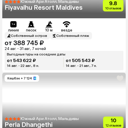
Южный Ари Атолл, Мальдивы
9.8
Fiyavalhu Resort Maldives
10 отзывов
линия
песок
10 м
везде
Собственный остров
Собственный пляж
от 388 745 ₽
24 авг. - 31 авг., 7 ночей
Выгодные туры на соседние даты
от 543 622 ₽
от 505 543 ₽
14 авг. - 22 авг., 8 н.
14 авг. - 21 авг., 7 н.
Кешбэк
+ 7 124
Южный Ари Атолл, Мальдивы
10
Perla Dhangethi
12 отзывов