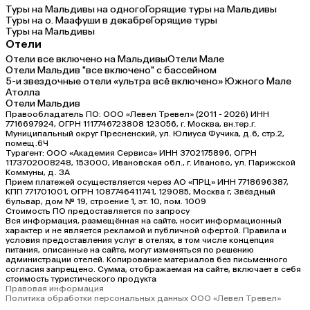
Туры на Мальдивы на одного
Горящие туры на Мальдивы
Туры на о. Маафуши в декабре
Горящие туры
Туры на Мальдивы
Отели
Отели все включено на Мальдивы
Отели Мале
Отели Мальдив "все включено" с бассейном
5-и звездочные отели «ультра всё включено» Южного Мале
Атолла
Отели Мальдив
Правообладатель ПО: ООО «Левел Тревел» (2011 - 2026) ИНН
7716697924, ОГРН 1117746723808 123056, г. Москва, вн.тер.г.
Муниципальный округ Пресненский, ул. Юлиуса Фучика, д.6, стр.2,
помещ.6Ч
Турагент: ООО «Академия Сервиса» ИНН 3702175896, ОГРН
1173702008248, 153000, Ивановская обл., г. Иваново, ул. Парижской
Коммуны, д. ЗА
Прием платежей осуществляется через АО «ПРЦ» ИНН 7718696387,
КПП 771701001, ОГРН 1087746411741, 129085, Москва г, Звёздный
бульвар, дом № 19, строение 1, эт. 10, пом. 1009
Стоимость ПО предоставляется по запросу
Вся информация, размещённая на сайте, носит информационный
характер и не является рекламой и публичной офертой. Правила и
условия предоставления услуг в отелях, в том числе концепция
питания, описанные на сайте, могут изменяться по решению
администрации отелей. Копирование материалов без письменного
согласия запрещено. Сумма, отображаемая на сайте, включает в себя
стоимость туристического продукта
Правовая информация
Политика обработки персональных данных ООО «Левел Тревел»