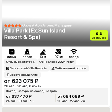
Южный Ари Атолл, Мальдивы
Villa Park (Ex.Sun Island
9.6
Resort & Spa)
35 отзывов
линия
песок
10 м
107 км
везде
Отзывы за этот год
Обновлен в 2024 году
Сеть отелей Villa Resorts
Собственный остров
Собственный пляж
от 623 075 ₽
20 авг. - 26 авг., 6 ночей
Выгодные туры на соседние даты
от 637 470 ₽
от 684 689 ₽
24 авг. - 31 авг., 7 н.
20 авг. - 27 авг., 7 н.