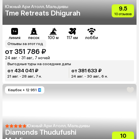
Южный Ари Атолл, Мальдивы
9.5
Tme Retreats Dhigurah
10 отзывов
линия
песок
100 м
117 км
лобби
Отзывы за этот год
от 351 786 ₽
24 авг. - 31 авг., 7 ночей
Выгодные туры на соседние даты
от 434 041 ₽
от 381 633 ₽
21 авг. - 28 авг., 7 н.
24 авг. - 30 авг., 6 н.
Кешбэк
+ 12 951
Южный Ари Атолл, Мальдивы
Diamonds Thudufushi
10