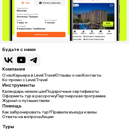
Будьте с нами
Компания
О нас
Карьера в Level.Travel
Отзывы о нас
Контакты
Ко-промо с Level.Travel
Инструменты
Календарь низких цен
Подарочные сертификаты
Оформить тур в рассрочку
Партнерская программа
Журнал о путешествиях
Помощь
Как забронировать тур?
Правила въезда и визы
Ответы на вопросы
Акции
Туры