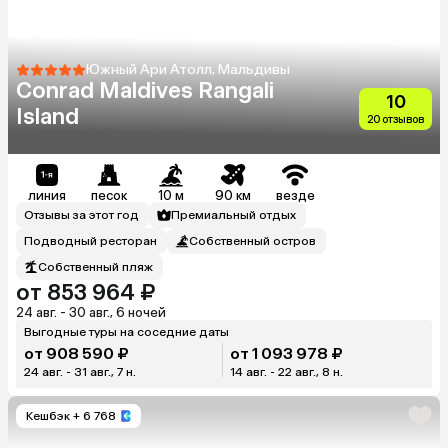
Южный Ари Атолл, Мальдивы
Conrad Maldives Rangali
10
Island
20 отзывов
линия
песок
10 м
90 км
везде
Отзывы за этот год
Премиальный отдых
Подводный ресторан
Собственный остров
Собственный пляж
от 853 964 ₽
24 авг. - 30 авг., 6 ночей
Выгодные туры на соседние даты
от 908 590 ₽
от 1 093 978 ₽
24 авг. - 31 авг., 7 н.
14 авг. - 22 авг., 8 н.
Кешбэк
+ 6 768