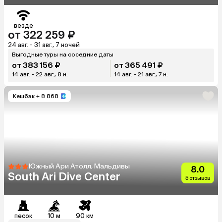
везде
от 322 259 ₽
24 авг. - 31 авг., 7 ночей
Выгодные туры на соседние даты
от 383 156 ₽
от 365 491 ₽
14 авг. - 22 авг., 8 н.
14 авг. - 21 авг., 7 н.
Кешбэк
+ 8 868
Южный Ари Атолл, Мальдивы
8.0
South Ari Dive Center
5 отзывов
песок
10 м
90 км