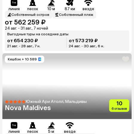
Maldives)
линия
песок
10 м
87 км
везде
Собственный остров
Собственный пляж
от 562 259 ₽
24 авг. - 31 авг., 7 ночей
Выгодные туры на соседние даты
от 654 230 ₽
от 573 219 ₽
21 авг. - 28 авг., 7 н.
24 авг. - 30 авг., 6 н.
Кешбэк
+ 10 589
Южный Ари Атолл, Мальдивы
10
Nova Maldives
6 отзывов
линия
песок
5 м
везде