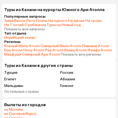
Туры из Казани на курорты Южного Ари Атолла
Популярные запросы
Зима
·
Весна
·
Лето
·
Осень
·
На одного
·
На двоих
·
На троих
·
На 7 ночей
·
С ребенком
·
Туры на Новый год
·
Показать все запросы
Тип отдыха
Индийский океан
Регионы
Южный Мале Атолл
·
Северный Мале Атолл
·
Лавиани Атолл
·
Баа Атолл
·
Нону Атолл
·
Раа Атолл
·
Вааву Атолл
·
Фаафу Атолл
·
Маафуши
·
Северный Ари Атолл
·
Показать все регионы
Туры из Казани в другие страны
Турция
Россия
Египет
Абхазия
Мальдивы
Гонконг
Остальные страны
Саудовская Аравия
Вылеты из городов
из Москвы
из Екатеринбурга
из Самары