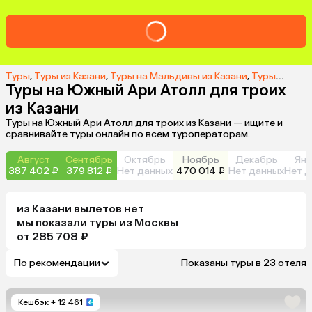
Туры
,
Туры из Казани
,
Туры на Мальдивы из Казани
,
Туры в Южный Ари Атолл из Казани
Туры на Южный Ари Атолл для троих
из Казани
Туры на Южный Ари Атолл для троих из Казани — ищите и
сравнивайте туры онлайн по всем туроператорам.
Август
Сентябрь
Октябрь
Ноябрь
Декабрь
Янв
387 402 ₽
379 812 ₽
Нет данных
470 014 ₽
Нет данных
Нет д
из
Казани
вылетов нет
мы показали туры
из
Москвы
от 285 708 ₽
По рекомендации
Показаны туры в 23 отеля
Кешбэк
+ 12 461