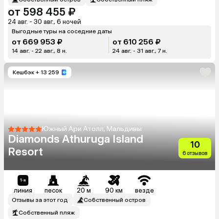
от 598 455 ₽
24 авг. - 30 авг., 6 ночей
Выгодные туры на соседние даты
от 669 953 ₽
от 610 256 ₽
14 авг. - 22 авг., 8 н.
24 авг. - 31 авг., 7 н.
Кешбэк
+ 13 259
Южный Ари Атолл, Мальдивы
Diamonds Athuruga Island
10
Resort
6 отзывов
линия
песок
20 м
90 км
везде
Отзывы за этот год
Собственный остров
Собственный пляж