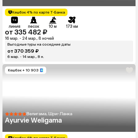
Кешбэк 4% по карте Т-Банка
линия
песок
10 м
173 км
от 335 482 ₽
16 мар. - 24 мар., 8 ночей
Выгодные туры на соседние даты
от 370 359 ₽
6 мар. - 14 мар., 8 н.
Кешбэк
+ 10 903
Велигама, Шри-Ланка
Ayurvie Weligama
Кешбэк 4% по карте Т-Банка