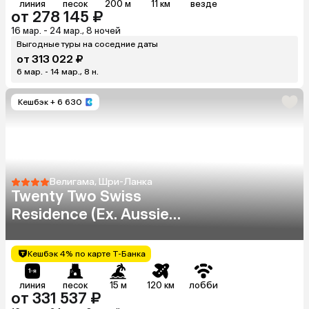
линия
песок
200 м
11 км
везде
от 278 145 ₽
16 мар. - 24 мар., 8 ночей
Выгодные туры на соседние даты
от 313 022 ₽
6 мар. - 14 мар., 8 н.
Кешбэк
+ 6 630
Велигама, Шри-Ланка
Twenty Two Swiss
Residence (Ex. Aussie
Swiss Beach Resort)
Кешбэк 4% по карте Т-Банка
линия
песок
15 м
120 км
лобби
от 331 537 ₽