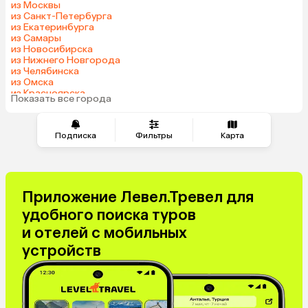
из Москвы
Азербайджан
Узбекистан
из Санкт-Петербурга
из Екатеринбурга
Индия
Сербия
из Самары
Катар
Киргизия
из Новосибирска
из Нижнего Новгорода
Гонконг
Саудовская Аравия
из Челябинска
Венгрия
из Омска
из Красноярска
Показать все города
из Волгограда
Подписка
Фильтры
Карта
Приложение Левел.Тревел для
удобного поиска туров
и отелей с мобильных
устройств