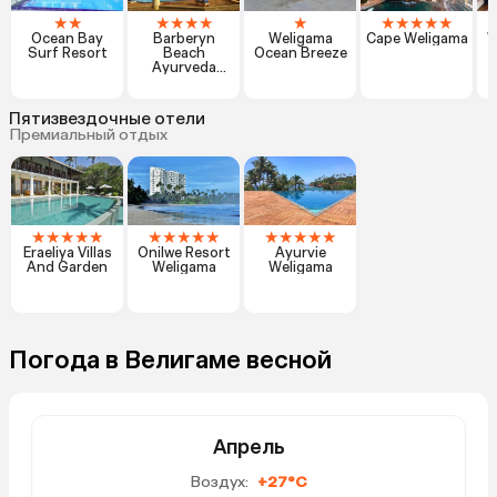
★
★
★
★
★
★
★
★
★
★
★
★
Ocean Bay
Barberyn
Weligama
Cape Weligama
W
Surf Resort
Beach
Ocean Breeze
Ayurveda
R
Resort
Пятизвездочные отели
Премиальный отдых
★
★
★
★
★
★
★
★
★
★
★
★
★
★
★
Eraeliya Villas
Onilwe Resort
Ayurvie
And Garden
Weligama
Weligama
Погода в Велигаме весной
Апрель
Воздух:
+27°C