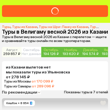
Туры
,
Туры из Казани
,
Туры на Шри-Ланку из Казани
,
Туры в Велигаму из Казани
Туры в Велигаму весной 2026 из Казани
Туры в Велигаму весной 2026 из Казани с перелетом — ищите
и сравнивайте туры онлайн по всем туроператорам.
Август
Сентябрь
Октябрь
Ноябрь
Декабрь
Янв
259 857 ₽
Нет данных
194 126 ₽
193 620 ₽
194 574 ₽
193 
из
Казани
вылетов нет
мы показали туры
из
Ульяновска
от 278 145 ₽
Туры из Москвы
от 170 099 ₽
Туры из Самары
от 289 096 ₽
По рекомендации
Показаны туры в 7 отелей
Кешбэк
+ 8 854