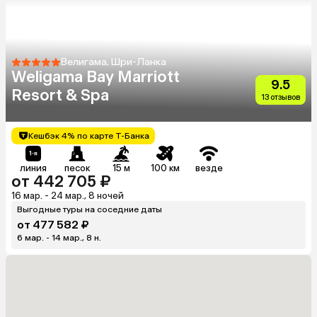
Велигама, Шри-Ланка
Weligama Bay Marriott
9.5
Resort & Spa
13 отзывов
Кешбэк 4% по карте Т-Банка
линия
песок
15 м
100 км
везде
от 442 705 ₽
16 мар. - 24 мар., 8 ночей
Выгодные туры на соседние даты
от 477 582 ₽
6 мар. - 14 мар., 8 н.