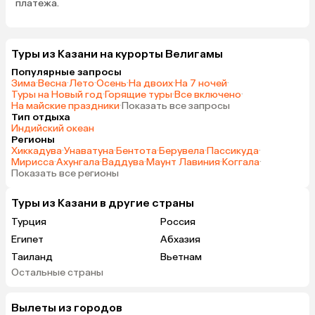
платежа.
Туры из Казани на курорты Велигамы
Популярные запросы
Зима
·
Весна
·
Лето
·
Осень
·
На двоих
·
На 7 ночей
·
Туры на Новый год
·
Горящие туры
·
Все включено
·
На майские праздники
·
Показать все запросы
Тип отдыха
Индийский океан
Регионы
Хиккадува
·
Унаватуна
·
Бентота
·
Берувела
·
Пассикуда
·
Мирисса
·
Ахунгала
·
Ваддува
·
Маунт Лавиния
·
Коггала
·
Показать все регионы
Туры из Казани в другие страны
Турция
Россия
Египет
Абхазия
Таиланд
Вьетнам
Остальные страны
ОАЭ
Мальдивы
Грузия
Армения
Вылеты из городов
Шри-Ланка
Казахстан