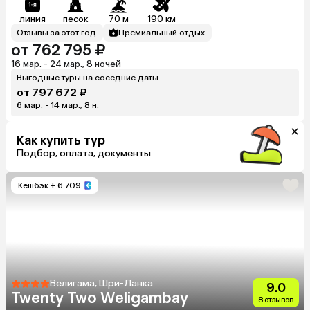
линия
песок
70 м
190 км
Отзывы за этот год
Премиальный отдых
от 762 795 ₽
16 мар. - 24 мар., 8 ночей
Выгодные туры на соседние даты
от 797 672 ₽
6 мар. - 14 мар., 8 н.
Как купить тур
Подбор, оплата, документы
Кешбэк
+ 6 709
Велигама, Шри-Ланка
9.0
Twenty Two Weligambay
8 отзывов