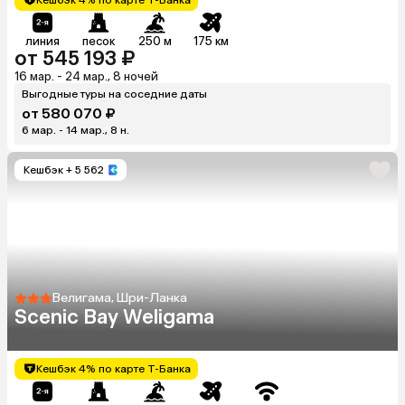
линия
песок
250 м
175 км
от 545 193 ₽
16 мар. - 24 мар., 8 ночей
Выгодные туры на соседние даты
от 580 070 ₽
6 мар. - 14 мар., 8 н.
Кешбэк
+ 5 562
Велигама, Шри-Ланка
Scenic Bay Weligama
Кешбэк 4% по карте Т-Банка