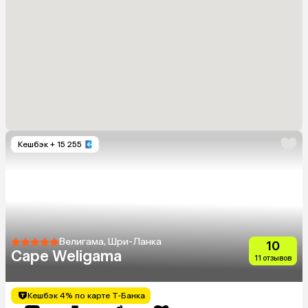
Кешбэк
+ 15 255
Велигама, Шри-Ланка
10
Cape Weligama
11 отзывов
Кешбэк 4% по карте Т-Банка