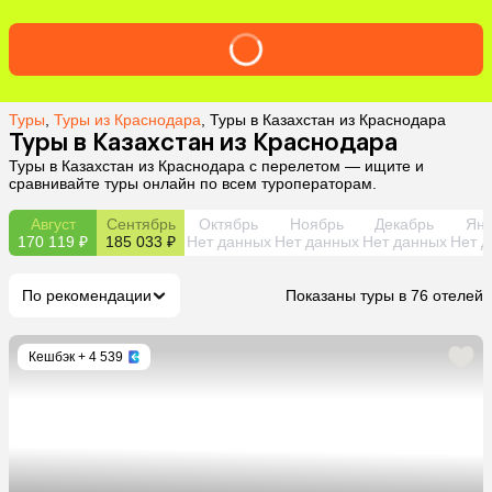
Туры
,
Туры из Краснодара
,
Туры в Казахстан из Краснодара
Туры в Казахстан из Краснодара
Туры в Казахстан из Краснодара с перелетом — ищите и
сравнивайте туры онлайн по всем туроператорам.
Август
Сентябрь
Октябрь
Ноябрь
Декабрь
Янв
170 119 ₽
185 033 ₽
Нет данных
Нет данных
Нет данных
Нет д
По рекомендации
Показаны туры в 76 отелей
Кешбэк
+ 4 539