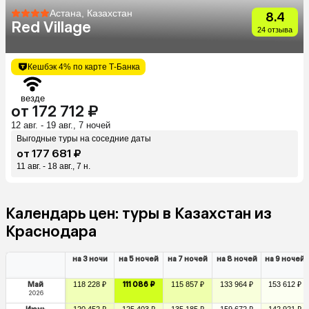
Астана, Казахстан
8.4
Red Village
24 отзыва
Кешбэк 4% по карте Т-Банка
везде
от 172 712 ₽
12 авг. - 19 авг., 7 ночей
Выгодные туры на соседние даты
от 177 681 ₽
11 авг. - 18 авг., 7 н.
Календарь цен: туры в Казахстан из
Краснодара
на 3 ночи
на 5 ночей
на 7 ночей
на 8 ночей
на 9 ночей
Май
118 228 ₽
111 086 ₽
115 857 ₽
133 964 ₽
153 612 ₽
2026
120 452 ₽
125 403 ₽
135 185 ₽
159 672 ₽
142 921 ₽