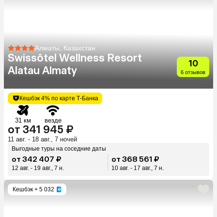
Алматы, Казахстан
Swissôtel Wellness Resort
10
Alatau Almaty
6 отзывов
Кешбэк 4% по карте Т-Банка
31 км
везде
от 341 945 ₽
11 авг. - 18 авг., 7 ночей
Выгодные туры на соседние даты
от 342 407 ₽
от 368 561 ₽
12 авг. - 19 авг., 7 н.
10 авг. - 17 авг., 7 н.
Кешбэк
+ 5 032