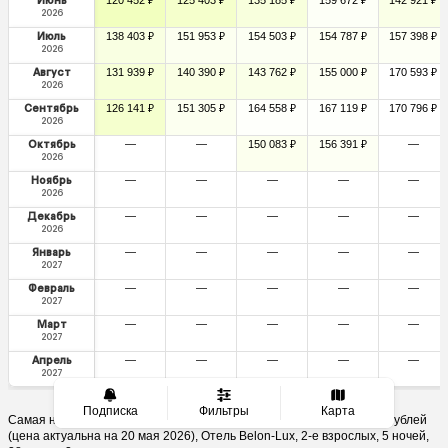
Июнь
2026
Июль
138 403 ₽
151 953 ₽
154 503 ₽
154 787 ₽
157 398 ₽
2026
Август
131 939 ₽
140 390 ₽
143 762 ₽
155 000 ₽
170 593 ₽
2026
Сентябрь
126 141 ₽
151 305 ₽
164 558 ₽
167 119 ₽
170 796 ₽
2026
Октябрь
—
—
150 083 ₽
156 391 ₽
—
2026
Ноябрь
—
—
—
—
—
2026
Декабрь
—
—
—
—
—
2026
Январь
—
—
—
—
—
2027
Февраль
—
—
—
—
—
2027
Март
—
—
—
—
—
2027
Апрель
—
—
—
—
—
2027
Подписка
Фильтры
Карта
Самая низкая цена тура в Казахстан из Краснодара — от 111 086 рублей
(цена актуальна на 20 мая 2026), Отель Belon-Lux, 2-е взрослых, 5 ночей,