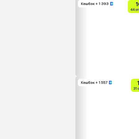
1
Кешбэк
+ 1 393
44 о
Кешбэк
+ 1 557
31 