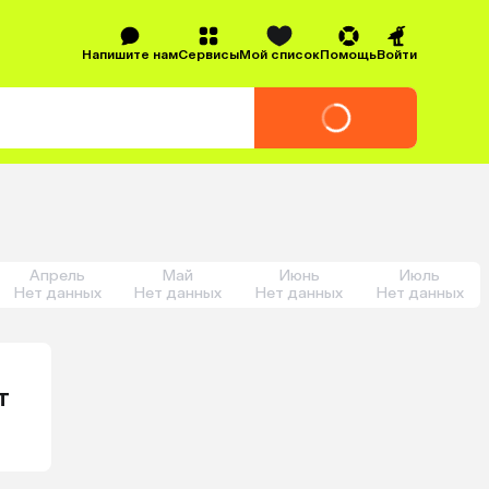
Напишите нам
Сервисы
Мой список
Помощь
Войти
Апрель
Май
Июнь
Июль
Нет данных
Нет данных
Нет данных
Нет данных
т