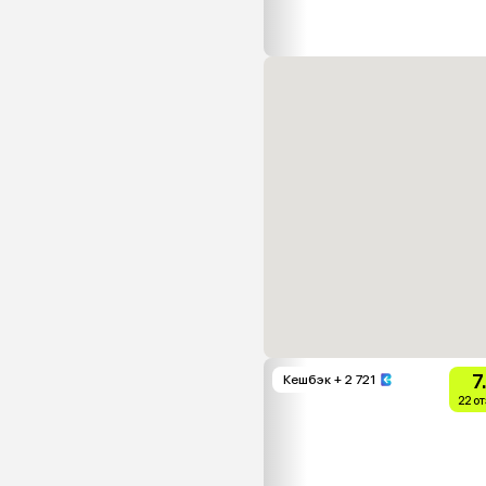
7
Кешбэк
+ 2 721
22 о