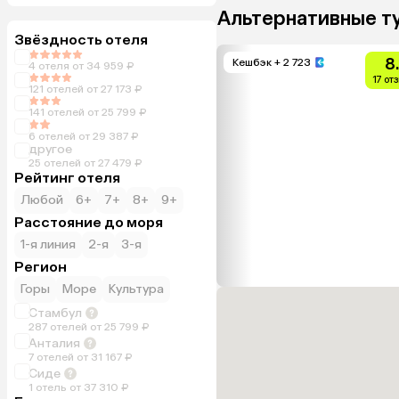
Альтернативные т
Звёздность отеля
8
Кешбэк
+ 2 723
4 отеля от 34 959 ₽
17 от
121 отелей от 27 173 ₽
141 отелей от 25 799 ₽
6 отелей от 29 387 ₽
другое
25 отелей от 27 479 ₽
Рейтинг отеля
Любой
6+
7+
8+
9+
Расстояние до моря
1-я линия
2-я
3-я
Регион
Горы
Море
Культура
Стамбул
287 отелей от 25 799 ₽
Анталия
7 отелей от 31 167 ₽
Сиде
1 отель от 37 310 ₽