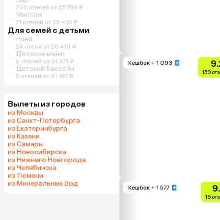
246 отелей от 25 799 ₽
Массаж
71 отелей от 26 410 ₽
Для семей с детьми
Няня
24 отеля от 26 410 ₽
Детское меню
6 отелей от 31 371 ₽
9.
Кешбэк
+ 1 093
Детский бассейн
150 от
5 отелей от 31 167 ₽
Вылеты из городов
из Москвы
из Санкт-Петербурга
из Екатеринбурга
из Казани
из Самары
из Новосибирска
из Нижнего Новгорода
из Челябинска
из Тюмени
из Минеральных Вод
9
Кешбэк
+ 1 577
16 от