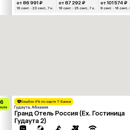
от 86 991 ₽
от 87 292 ₽
от 101 574 ₽
16 сент. - 23 сент., 7 н.
18 сент. - 25 сент., 7 н.
8 сент. - 16 сент., 
.6
Кешбэк 4% по карте Т-Банка
Гудаута, Абхазия
тзыва
Гранд Отель Россия (Ex. Гостиница
Гудаута 2)