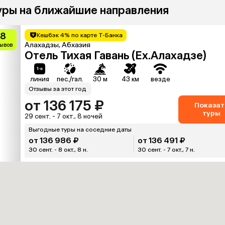
уры на ближайшие направления
.8
Кешбэк 4% по карте Т-Банка
Алахадзы, Абхазия
зывов
Отель Тихая Гавань (Ex.Алахадзе)
линия
пес./гал.
30 м
43 км
везде
Отзывы за этот год
от 136 175 ₽
Показат
туры
29 сент. - 7 окт., 8 ночей
Выгодные туры на соседние даты
от 136 986 ₽
от 136 491 ₽
30 сент. - 8 окт., 8 н.
30 сент. - 7 окт., 7 н.