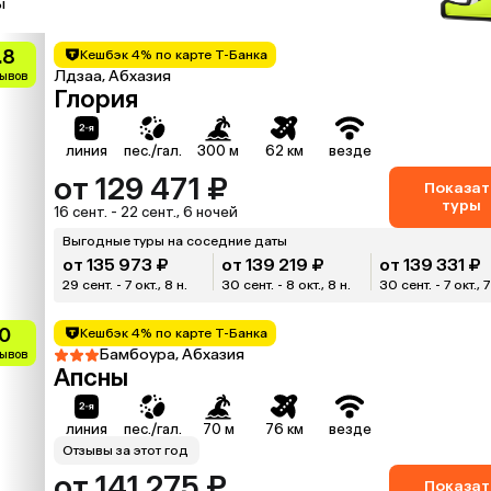
ы
.8
Кешбэк 4% по карте Т-Банка
Лдзаа, Абхазия
зывов
Глория
линия
пес./гал.
300 м
62 км
везде
от 129 471 ₽
Показат
туры
16 сент. - 22 сент., 6 ночей
Выгодные туры на соседние даты
от 135 973 ₽
от 139 219 ₽
от 139 331 ₽
29 сент. - 7 окт., 8 н.
30 сент. - 8 окт., 8 н.
30 сент. - 7 окт., 7
.0
Кешбэк 4% по карте Т-Банка
Бамбоура, Абхазия
зывов
Апсны
линия
пес./гал.
70 м
76 км
везде
Отзывы за этот год
от 141 275 ₽
Показат