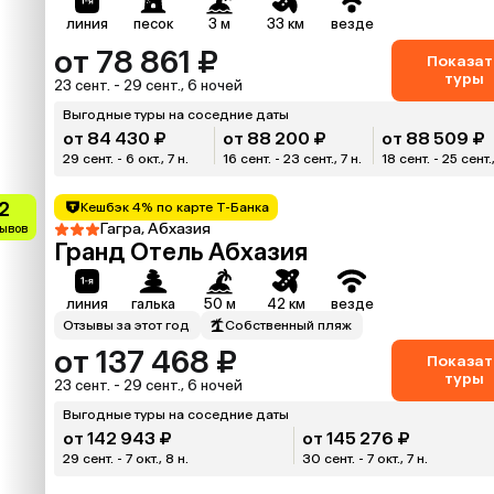
линия
песок
3 м
33 км
везде
от 78 861 ₽
Показат
туры
23 сент. - 29 сент., 6 ночей
Выгодные туры на соседние даты
от 84 430 ₽
от 88 200 ₽
от 88 509 ₽
29 сент. - 6 окт., 7 н.
16 сент. - 23 сент., 7 н.
18 сент. - 25 сент.,
.2
Кешбэк 4% по карте Т-Банка
Гагра, Абхазия
зывов
Гранд Отель Абхазия
линия
галька
50 м
42 км
везде
Отзывы за этот год
Собственный пляж
от 137 468 ₽
Показат
туры
23 сент. - 29 сент., 6 ночей
Выгодные туры на соседние даты
от 142 943 ₽
от 145 276 ₽
29 сент. - 7 окт., 8 н.
30 сент. - 7 окт., 7 н.