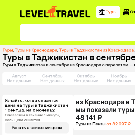
Туры
О
Туры
,
Туры из Краснодара
,
Туры в Таджикистан из Краснодара
Туры в Таджикистан в сентябр
Туры в Таджикистан в сентябре из Краснодара с перелетом — 
Август
Сентябрь
Октябрь
Ноябрь
Нет данных
Нет данных
Нет данных
Нет данных
Узнайте, когда снизится
из
Краснодара
в 
цена на туры в Таджикистан
мы показали туры
1 сент.±2, на 6 ночей±2
Оповестим в течение 1 минуты,
48 141 ₽
если цена снизится
Туры из Пензы
от 82 997 ₽
Узнать о снижении цены