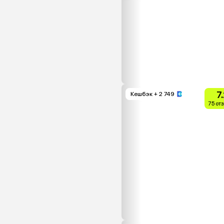
7
Кешбэк
+ 2 749
75 от