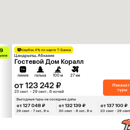
.9
Кешбэк 4% по карте Т-Банка
Цандрыпш, Абхазия
зывов
Гостевой Дом Коралл
линия
галька
100 м
27 км
от 123 242 ₽
Показат
туры
23 сент. - 29 сент., 6 ночей
Выгодные туры на соседние даты
от 127 048 ₽
от 132 139 ₽
от 137 100 ₽
29 сент. - 7 окт., 8 н.
30 сент. - 8 окт., 8 н.
20 сент. - 28 сент.