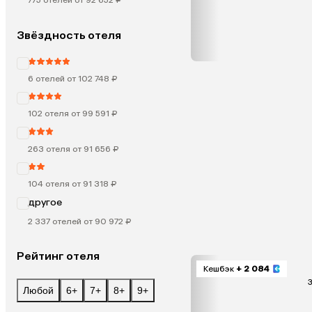
775 отелей от 92 652 ₽
Звёздность отеля
6 отелей от 102 748 ₽
102 отеля от 99 591 ₽
263 отеля от 91 656 ₽
104 отеля от 91 318 ₽
другое
2 337 отелей от 90 972 ₽
Рейтинг отеля
Кешбэк
+ 2 084
3
Любой
6+
7+
8+
9+