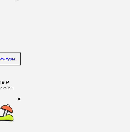
ать туры
19 ₽
окт., 6 н.