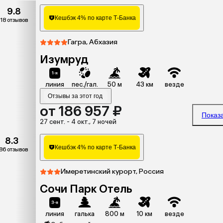
9.8
Кешбэк 4% по карте Т-Банка
18 отзывов
Гагра, Абхазия
Изумруд
линия
пес./гал.
50 м
43 км
везде
Отзывы за этот год
от 186 957 ₽
Показ
27 сент. - 4 окт., 7 ночей
8.3
Кешбэк 4% по карте Т-Банка
86 отзывов
Имеретинский курорт, Россия
Сочи Парк Отель
линия
галька
800 м
10 км
везде