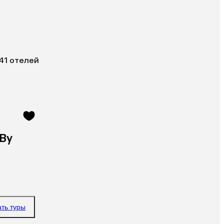
41 отелей
 By
ать туры