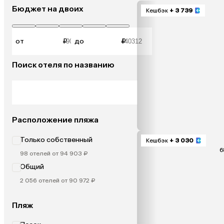
Бюджет на двоих
Кешбэк
+ 3 739
от
₽
до
₽
Поиск отеля по названию
Расположение пляжа
Только собственный
Кешбэк
+ 3 030
6
98 отелей от 94 903 ₽
Общий
2 056 отелей от 90 972 ₽
Пляж