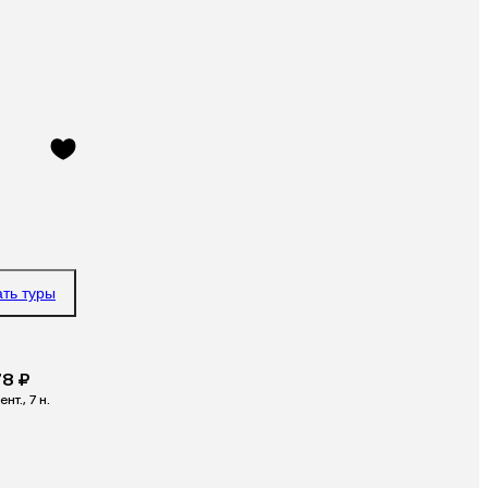
ать туры
78 ₽
ент., 7 н.