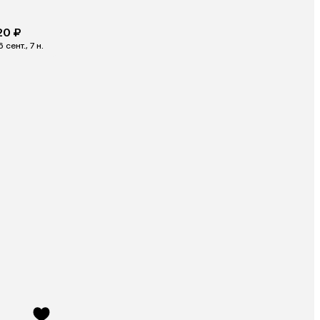
20 ₽
6 сент., 7 н.