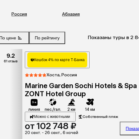
Россия
Абхазия
Показаны туры в 2 8
По цене
По рейтингу
9.2
Кешбэк 4% по карте Т-Банка
61 отзыв
Хоста, Россия
Marine Garden Sochi Hotels & Spa
ZONT Hotel Group
линия
пес./гал.
2 км
14 км
Можно с животными
Собственный пляж
от 102 748 ₽
Показ
20 сент. - 26 сент., 6 ночей