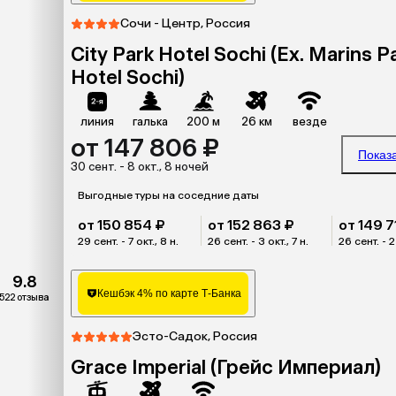
Сочи - Центр, Россия
City Park Hotel Sochi (Ex. Marins P
Hotel Sochi)
линия
галька
200 м
26 км
везде
от 147 806 ₽
Показ
30 сент. - 8 окт., 8 ночей
Выгодные туры на соседние даты
от 150 854 ₽
от 152 863 ₽
от 149 7
29 сент. - 7 окт., 8 н.
26 сент. - 3 окт., 7 н.
26 сент. - 2 
9.8
Кешбэк 4% по карте Т-Банка
522 отзыва
Эсто-Садок, Россия
Grace Imperial (Грейс Империал)