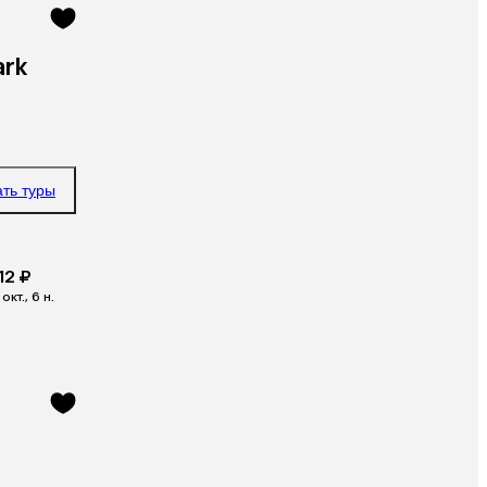
ark
ать туры
12 ₽
окт., 6 н.