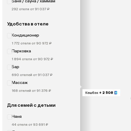
Баня / сауна / хаммам
292 отеля от 91 037 ₽
Удобства в отеле
Кондиционер
1 772 отеля от 90 972 ₽
Парковка
1 894 отеля от 90 972 ₽
Бар
690 отелей от 91 037 ₽
Массаж
168 отелей от 91 376 ₽
Кешбэк
+ 2 508
Для семей с детьми
Няня
44 отеля от 93 691 ₽