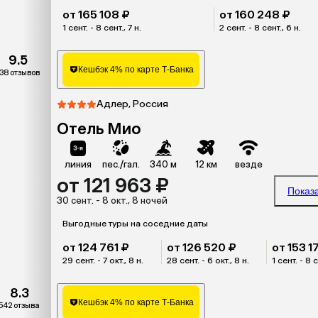
от 165 108 ₽
от 160 248 ₽
1 сент. - 8 сент., 7 н.
2 сент. - 8 сент., 6 н.
9.5
Кешбэк 4% по карте Т-Банка
38 отзывов
Адлер, Россия
Отель Мио
линия
пес./гал.
340 м
12 км
везде
от 121 963 ₽
Показ
30 сент. - 8 окт., 8 ночей
Выгодные туры на соседние даты
от 124 761 ₽
от 126 520 ₽
от 153 1
29 сент. - 7 окт., 8 н.
28 сент. - 6 окт., 8 н.
1 сент. - 8 с
8.3
Кешбэк 4% по карте Т-Банка
542 отзыва