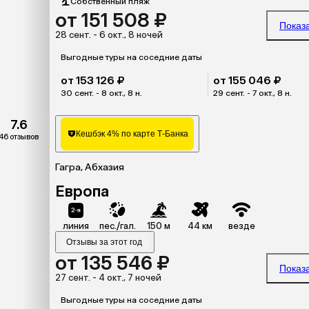
Собственный пляж
от 151 508 ₽
Показ
28 сент. - 6 окт., 8 ночей
Выгодные туры на соседние даты
от 153 126 ₽
от 155 046 ₽
30 сент. - 8 окт., 8 н.
29 сент. - 7 окт., 8 н.
7.6
Кешбэк 4% по карте Т-Банка
46 отзывов
Гагра, Абхазия
Европа
линия
пес./гал.
150 м
44 км
везде
Отзывы за этот год
от 135 546 ₽
Показ
27 сент. - 4 окт., 7 ночей
Выгодные туры на соседние даты