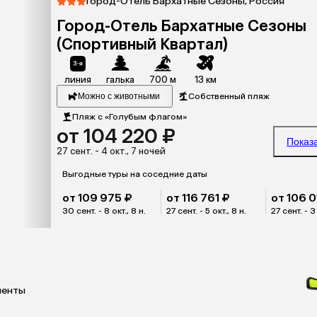
Город-Отель Бархатные Сезоны, Россия
Город-Отель Бархатные Сезоны
(Спортивный Квартал)
линия
галька
700 м
13 км
Можно с животными
Собственный пляж
Пляж с «Голубым флагом»
от 104 220 ₽
Показ
27 сент. - 4 окт., 7 ночей
Выгодные туры на соседние даты
от 109 975 ₽
от 116 761 ₽
от 106 0
30 сент. - 8 окт., 8 н.
27 сент. - 5 окт., 8 н.
27 сент. - 3 
менты