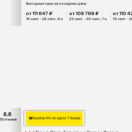
Выгодные туры на соседние даты
от 111 647 ₽
от 109 768 ₽
от 110 4
18 сент. - 26 сент., 8 н.
23 сент. - 30 сент., 7 н.
19 сент. - 2
8.8
Кешбэк 4% по карте Т-Банка
55 отзывов