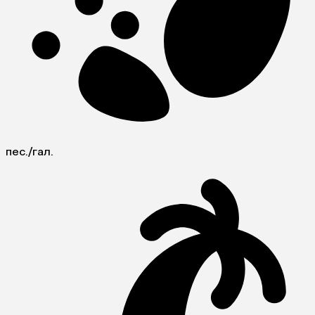
пес./гал.