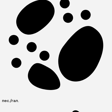
пес./гал.