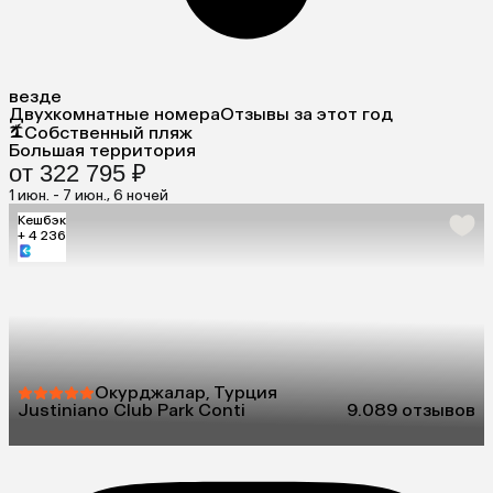
везде
Двухкомнатные номера
Отзывы за этот год
Собственный пляж
Большая территория
от 322 795 ₽
1 июн. - 7 июн., 6 ночей
Кешбэк
+ 4 236
Окурджалар, Турция
Justiniano Club Park Conti
9.0
89 отзывов