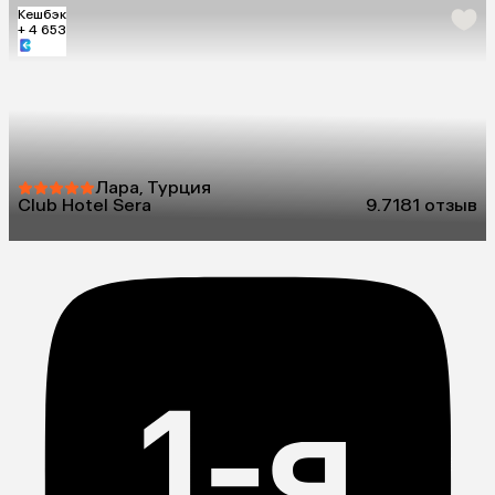
Кешбэк
+ 4 653
Лара, Турция
Club Hotel Sera
9.7
181 отзыв