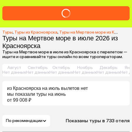
Туры
,
Туры из Красноярска
,
Туры на Мертвое море из Красноярска
Туры на Мертвое море в июле 2026 из
Красноярска
Туры на Мертвое море в июле из Красноярска с перелетом —
ищите и сравнивайте туры онлайн по всем туроператорам.
Август
Сентябрь
Октябрь
Ноябрь
Декабрь
Янв
Нет данных
Нет данных
Нет данных
Нет данных
Нет данных
Нет д
из
Красноярска
на июль
вылетов нет
мы показали туры
на
июнь
от 99 008 ₽
Показаны туры в 733 отеля
По рекомендации