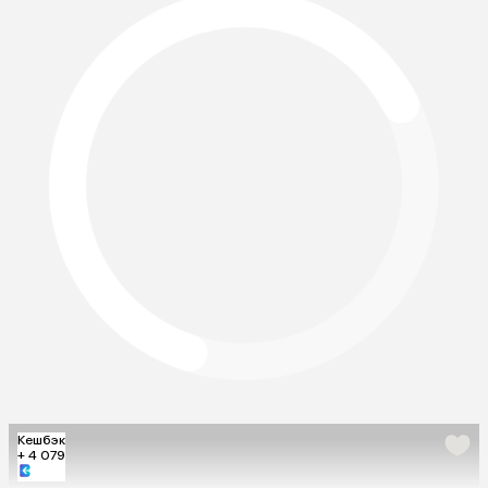
Кешбэк
+ 4 079