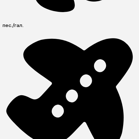
пес./гал.