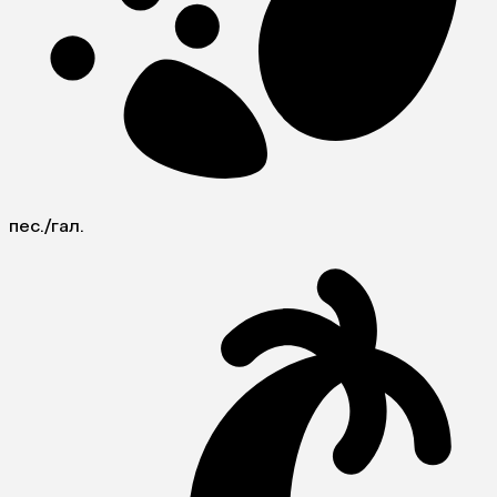
пес./гал.