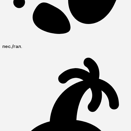
пес./гал.