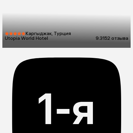
Каргыджак, Турция
Utopia World Hotel
9.3
152 отзыва