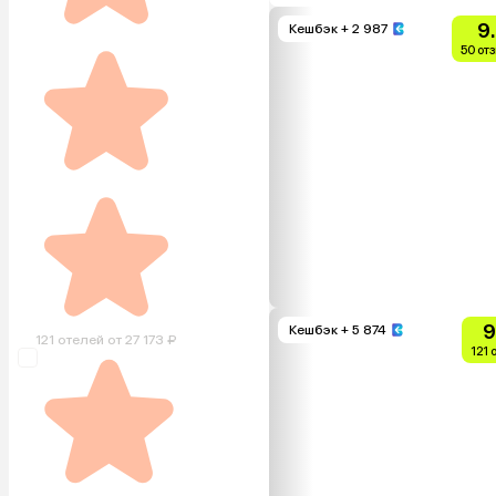
9
Кешбэк
+ 2 987
50 от
9
Кешбэк
+ 5 874
121 отелей от 27 173 ₽
121 