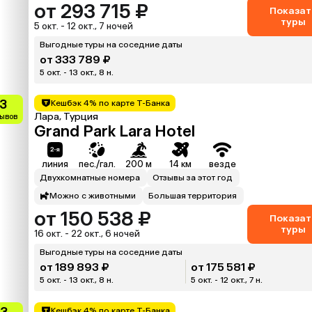
от 293 715 ₽
Показат
туры
5 окт. - 12 окт., 7 ночей
Выгодные туры на соседние даты
от 333 789 ₽
5 окт. - 13 окт., 8 н.
.3
Кешбэк 4% по карте Т-Банка
Лара, Турция
зывов
Grand Park Lara Hotel
линия
пес./гал.
200 м
14 км
везде
Двухкомнатные номера
Отзывы за этот год
Можно с животными
Большая территория
от 150 538 ₽
Показат
туры
16 окт. - 22 окт., 6 ночей
Выгодные туры на соседние даты
от 189 893 ₽
от 175 581 ₽
5 окт. - 13 окт., 8 н.
5 окт. - 12 окт., 7 н.
.3
Кешбэк 4% по карте Т-Банка