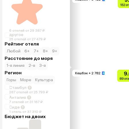
152 о
6 отелей от 29 387 ₽
другое
25 отелей от 27 479 ₽
Рейтинг отеля
Любой
6+
7+
8+
9+
Расстояние до моря
1-я линия
2-я
3-я
Регион
9
Кешбэк
+ 2 782
89 от
Горы
Море
Культура
Стамбул
287 отелей от 25 799 ₽
Анталия
7 отелей от 31 167 ₽
Сиде
1 отель от 37 310 ₽
Бюджет на двоих