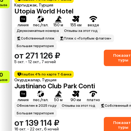
Каргыджак, Турция
тзыва
Utopia World Hotel
линия
пес./гал.
150 м
155 км
везде
Двухкомнатные номера
Отзывы за этот год
Собственный пляж
Пляж с «Голубым флагом»
Большая территория
от 271 126 ₽
Показат
туры
5 окт. - 12 окт., 7 ночей
.0
Кешбэк 4% по карте Т-Банка
Окурджалар, Турция
зывов
Justiniano Club Park Conti
линия
пес./гал.
50 м
90 км
платно
Обновлен в 2025 году
Отзывы за этот год
Собственный 
Большая территория
от 139 114 ₽
Показат
туры
16 окт. - 22 окт., 6 ночей