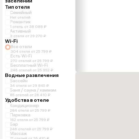
заселении
Тип отеля
Семейный
Нет отелей
Романтик
1 отель от 38 088 ₽
Активный
3 отеля от 29 270 ₽
Wi-Fi
Все отели
304 отеля от 25 799 ₽
Есть Wi-Fi
270 отелей от 25 799 ₽
Бесплатный Wi-Fi
246 отелей от 25 952 ₽
Водные развлечения
Бассейн
34 отеля от 29 845 ₽
Баня / сауна / хаммам
85 отелей от 26 410 ₽
Удобства в отеле
Кондиционер
284 отеля от 25 799 ₽
Парковка
162 отеля от 25 799 ₽
Бар
246 отелей от 25 799 ₽
Массаж
71 отелей от 26 410 ₽