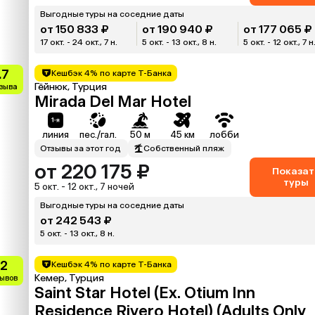
Выгодные туры на соседние даты
от 150 833 ₽
от 190 940 ₽
от 177 065 ₽
17 окт. - 24 окт., 7 н.
5 окт. - 13 окт., 8 н.
5 окт. - 12 окт., 7 н
.7
Кешбэк 4% по карте Т-Банка
Гёйнюк, Турция
тзыва
Mirada Del Mar Hotel
линия
пес./гал.
50 м
45 км
лобби
Отзывы за этот год
Собственный пляж
от 220 175 ₽
Показат
туры
5 окт. - 12 окт., 7 ночей
Выгодные туры на соседние даты
от 242 543 ₽
5 окт. - 13 окт., 8 н.
.2
Кешбэк 4% по карте Т-Банка
Кемер, Турция
зывов
Saint Star Hotel (Ex. Otium Inn
Residence Rivero Hotel) (Adults Only