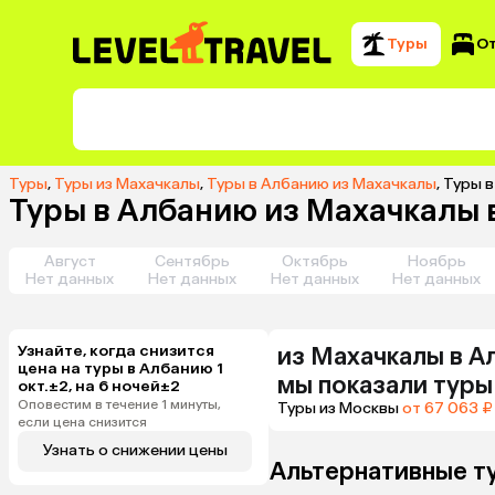
Туры
О
Туры
,
Туры из Махачкалы
,
Туры в Албанию из Махачкалы
,
Туры в
Туры в Албанию из Махачкалы в
Август
Сентябрь
Октябрь
Ноябрь
Нет данных
Нет данных
Нет данных
Нет данных
Узнайте, когда снизится
из
Махачкалы
в А
цена на туры в Албанию 1
мы показали туры
окт.±2, на 6 ночей±2
Оповестим в течение 1 минуты,
Туры из Москвы
от 67 063 ₽
если цена снизится
Узнать о снижении цены
Альтернативные т