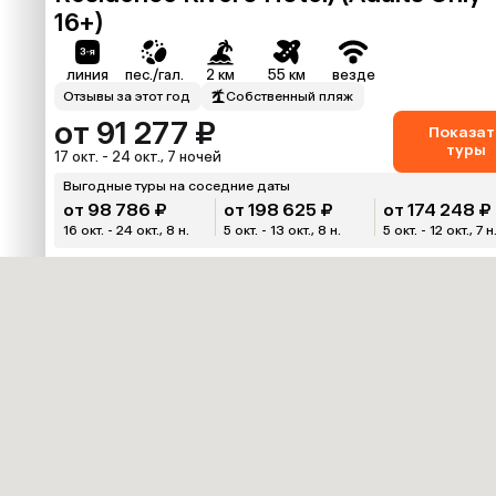
16+)
линия
пес./гал.
2 км
55 км
везде
Отзывы за этот год
Собственный пляж
от 91 277 ₽
Показат
туры
17 окт. - 24 окт., 7 ночей
Выгодные туры на соседние даты
от 98 786 ₽
от 198 625 ₽
от 174 248 ₽
16 окт. - 24 окт., 8 н.
5 окт. - 13 окт., 8 н.
5 окт. - 12 окт., 7 н