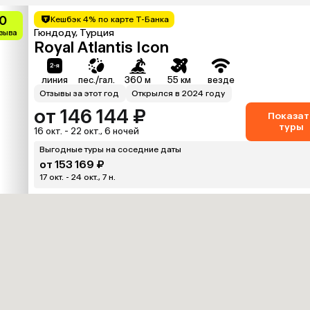
0
Кешбэк 4% по карте Т-Банка
Гюндоду, Турция
тзыва
Royal Atlantis Icon
линия
пес./гал.
360 м
55 км
везде
Отзывы за этот год
Открылся в 2024 году
от 146 144 ₽
Показат
туры
16 окт. - 22 окт., 6 ночей
Выгодные туры на соседние даты
от 153 169 ₽
17 окт. - 24 окт., 7 н.