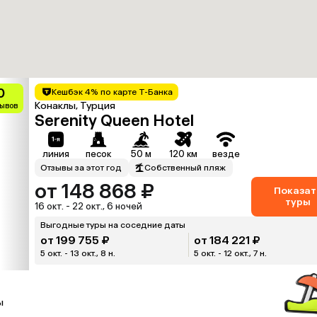
0
Кешбэк 4% по карте Т-Банка
Конаклы, Турция
зывов
Serenity Queen Hotel
линия
песок
50 м
120 км
везде
Отзывы за этот год
Собственный пляж
от 148 868 ₽
Показат
туры
16 окт. - 22 окт., 6 ночей
Выгодные туры на соседние даты
от 199 755 ₽
от 184 221 ₽
5 окт. - 13 окт., 8 н.
5 окт. - 12 окт., 7 н.
ы