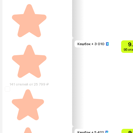
9
Кешбэк
+ 3 010
95 от
141 отелей от 25 799 ₽
9
Кешбэк
+ 5 422