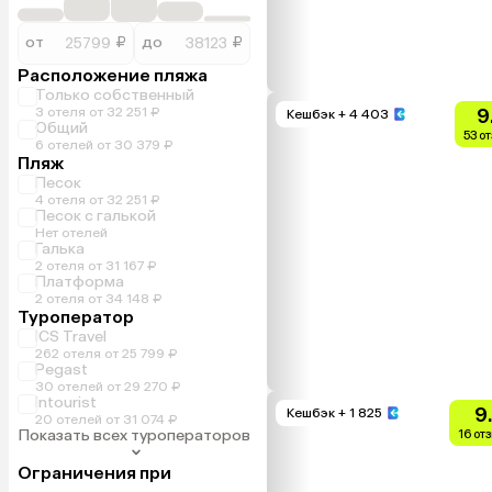
от
₽
до
₽
Расположение пляжа
Только собственный
3 отеля от 32 251 ₽
9
Кешбэк
+ 4 403
Общий
53 о
6 отелей от 30 379 ₽
Пляж
Песок
4 отеля от 32 251 ₽
Песок с галькой
Нет отелей
Галька
2 отеля от 31 167 ₽
Платформа
2 отеля от 34 148 ₽
Туроператор
ICS Travel
262 отеля от 25 799 ₽
Pegast
30 отелей от 29 270 ₽
Intourist
9
Кешбэк
+ 1 825
20 отелей от 31 074 ₽
Показать всех туроператоров
16 от
Ограничения при