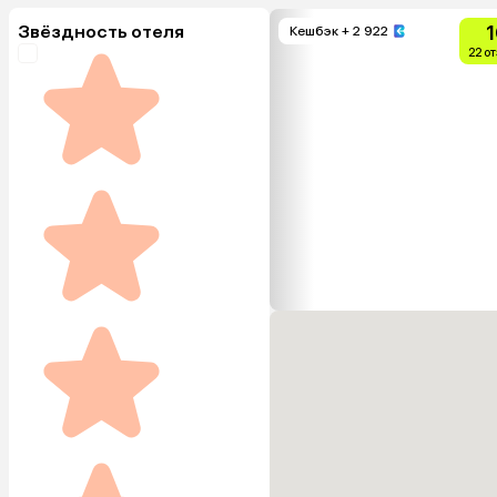
Звёздность отеля
1
Кешбэк
+ 2 922
22 о