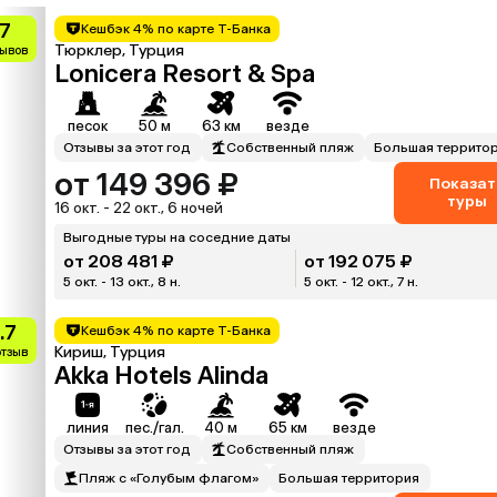
.7
Кешбэк 4% по карте Т-Банка
Тюрклер, Турция
зывов
Lonicera Resort & Spa
песок
50 м
63 км
везде
Отзывы за этот год
Собственный пляж
Большая террито
от 149 396 ₽
Показат
туры
16 окт. - 22 окт., 6 ночей
Выгодные туры на соседние даты
от 208 481 ₽
от 192 075 ₽
5 окт. - 13 окт., 8 н.
5 окт. - 12 окт., 7 н.
.7
Кешбэк 4% по карте Т-Банка
Кириш, Турция
отзыв
Akka Hotels Alinda
линия
пес./гал.
40 м
65 км
везде
Отзывы за этот год
Собственный пляж
Пляж с «Голубым флагом»
Большая территория