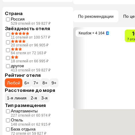
Страна
По рекомендации
По це
Россия
529 отелей от 59 827 ₽
Звёздность отеля
1
Кешбэк
+ 4 164
11 отелей от 100 577 ₽
7 от
20 отелей от 96 905 ₽
64 отеля от 72 163 ₽
18 отелей от 66 995 ₽
другое
413 отелей от 59 827 ₽
Рейтинг отеля
Любой
6+
7+
8+
9+
Расстояние до моря
1-я линия
2-я
3-я
Тип размещения
Апартаменты
227 отелей от 60 974 ₽
Отель
148 отелей от 62 915 ₽
База отдыха
72 отеля от 59 827 ₽