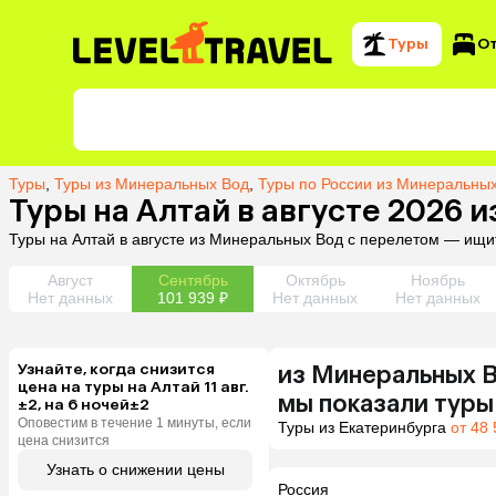
Туры
О
Туры
,
Туры из Минеральных Вод
,
Туры по России из Минеральны
Туры на Алтай в августе 2026 
Туры на Алтай в августе из Минеральных Вод с перелетом — ищи
Август
Сентябрь
Октябрь
Ноябрь
Нет данных
101 939 ₽
Нет данных
Нет данных
Узнайте, когда снизится
из
Минеральных 
цена на туры на Алтай 11 авг.
мы показали туры
±2, на 6 ночей±2
Оповестим в течение 1 минуты, если
Туры из Екатеринбурга
от 48 
цена снизится
Узнать о снижении цены
Россия