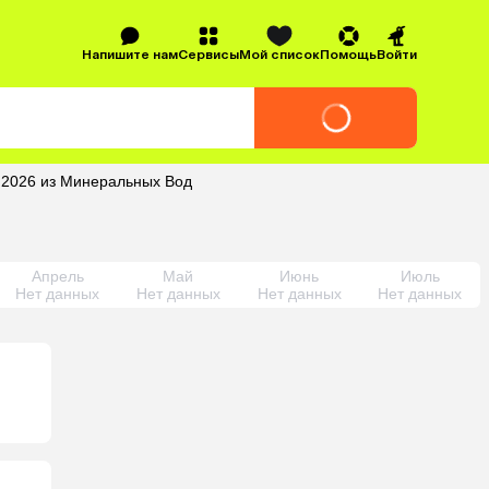
Напишите нам
Сервисы
Мой список
Помощь
Войти
е 2026 из Минеральных Вод
Апрель
Май
Июнь
Июль
Нет данных
Нет данных
Нет данных
Нет данных