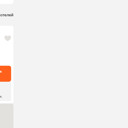
 отелей
ь
₽
н.