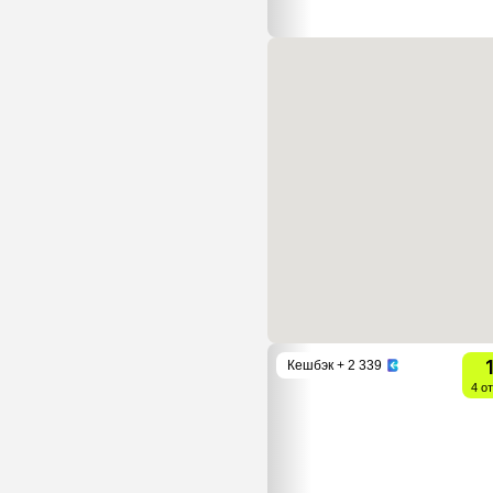
Кешбэк
+ 2 339
4 о