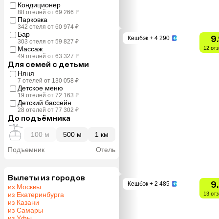
Кондиционер
88 отелей от 69 266 ₽
Парковка
342 отеля от 60 974 ₽
Бар
9
Кешбэк
+ 4 290
303 отеля от 59 827 ₽
Массаж
12 от
49 отелей от 63 327 ₽
Для семей с детьми
Няня
7 отелей от 130 058 ₽
Детское меню
19 отелей от 72 163 ₽
Детский бассейн
28 отелей от 77 302 ₽
До подъёмника
100 м
500 м
1 км
Подъемник
Отель
Вылеты из городов
9
Кешбэк
+ 2 485
из Москвы
из Екатеринбурга
13 от
из Казани
из Самары
из Уфы