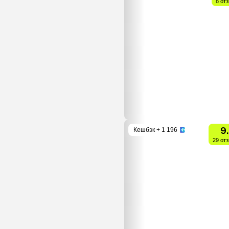
8 от
9
Кешбэк
+ 1 196
29 от