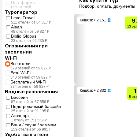
Как купить тур
Платформа
Подбор, оплата, документы
Нет отелей
Туроператор
Level.Travel
9
Кешбэк
+ 2 151
511 отелей от 64 817 ₽
Alean
13 от
48 отелей от 59 827 ₽
Biblio Globus
23 отеля от 96 235 ₽
Ограничения при
заселении
Wi-Fi
Все отели
529 отелей от 59 827 ₽
Есть Wi-Fi
340 отелей от 59 827 ₽
Бесплатный Wi-Fi
334 отеля от 59 827 ₽
1
Кешбэк
+ 2 832
Водные развлечения
Бассейн
5 от
87 отелей от 67 558 ₽
Подогреваемый бассейн
25 отелей от 91 195 ₽
Аквапарк
1 отель от 151 569 ₽
Баня / сауна / хаммам
159 отелей от 66 995 ₽
Удобства в отеле