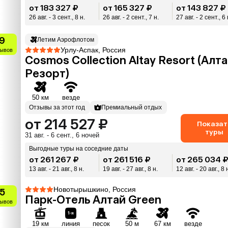
от 183 327 ₽
от 165 327 ₽
от 143 827 ₽
26 авг. - 3 сент., 8 н.
26 авг. - 2 сент., 7 н.
27 авг. - 2 сент., 6 
.9
Летим Аэрофлотом
Урлу-Аспак, Россия
зывов
Cosmos Collection Altay Resort (Алт
Резорт)
50 км
везде
Отзывы за этот год
Премиальный отдых
от 214 527 ₽
Показат
туры
31 авг. - 6 сент., 6 ночей
Выгодные туры на соседние даты
от 261 267 ₽
от 261 516 ₽
от 265 034 
13 авг. - 21 авг., 8 н.
19 авг. - 27 авг., 8 н.
12 авг. - 20 авг., 8 
Новотырышкино, Россия
.5
Парк-Отель Алтай Green
зывов
19 км
линия
песок
50 м
67 км
везде