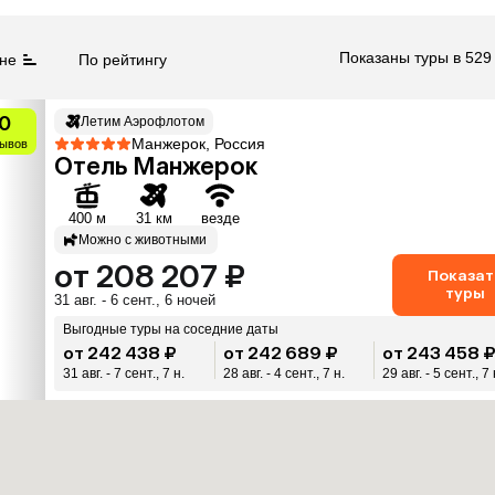
Показаны туры в 529
не
По рейтингу
0
Летим Аэрофлотом
Манжерок, Россия
зывов
Отель Манжерок
400 м
31 км
везде
Можно с животными
от 208 207 ₽
Показат
туры
31 авг. - 6 сент., 6 ночей
Выгодные туры на соседние даты
от 242 438 ₽
от 242 689 ₽
от 243 458 
31 авг. - 7 сент., 7 н.
28 авг. - 4 сент., 7 н.
29 авг. - 5 сент., 7 