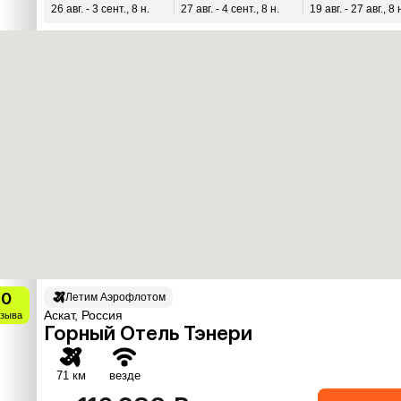
26 авг. - 3 сент., 8 н.
27 авг. - 4 сент., 8 н.
19 авг. - 27 авг., 8 
10
Летим Аэрофлотом
Аскат, Россия
тзыва
Горный Отель Тэнери
71 км
везде