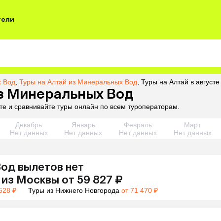
тели
х Вод
,
Туры на Алтай из Минеральных Вод
,
Туры на Алтай в август
из Минеральных Вод
те и сравнивайте туры онлайн по всем туроператорам.
Декабрь
Январь
Февраль
Март
Нет данных
Нет данных
Нет данных
Нет данных
Вод
вылетов нет
из
Москвы
от 59 827 ₽
528 ₽
Туры из Нижнего Новгорода
от 71 470 ₽