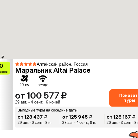
₽
Алтайский район, Россия
0
Маральник Altai Palace
зывов
29 км
везде
от 100 577 ₽
Показат
туры
29 авг. - 4 сент., 6 ночей
Выгодные туры на соседние даты
от 123 437 ₽
от 125 945 ₽
от 128 167 ₽
29 авг. - 6 сент., 8 н.
27 авг. - 4 сент., 8 н.
26 авг. - 3 сент., 8 