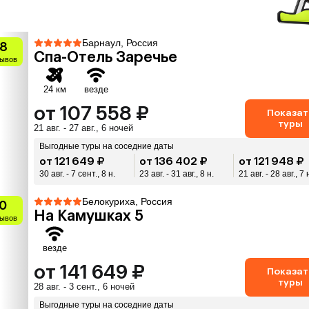
Барнаул, Россия
.8
Спа-Oтель Заречье
зывов
24 км
везде
от 107 558 ₽
Показат
туры
21 авг. - 27 авг., 6 ночей
Выгодные туры на соседние даты
от 121 649 ₽
от 136 402 ₽
от 121 948 ₽
30 авг. - 7 сент., 8 н.
23 авг. - 31 авг., 8 н.
21 авг. - 28 авг., 7 
Белокуриха, Россия
0
На Камушках 5
зывов
везде
от 141 649 ₽
Показат
туры
28 авг. - 3 сент., 6 ночей
Выгодные туры на соседние даты