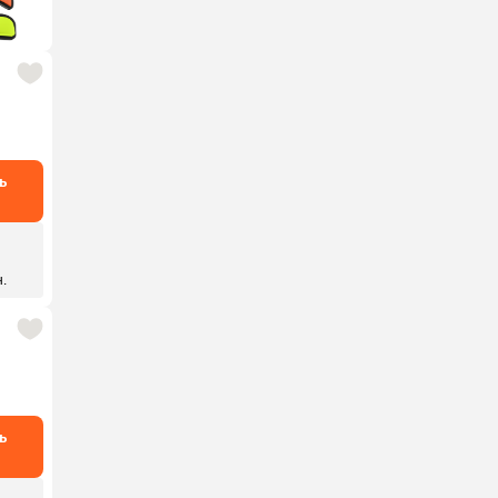
ь
н.
ь