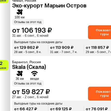
Чемал, Россия
зывов
Эко-курорт Марьин Остров
100 км
Отзывы за этот год
от 106 193 ₽
Показат
туры
31 авг. - 6 сент., 6 ночей
Выгодные туры на соседние даты
от 129 862 ₽
от 113 909 ₽
от 118 857 ₽
28 авг. - 5 сент., 8 н.
31 авг. - 7 сент., 7 н.
29 авг. - 5 сент., 7 
Барангол, Россия
.2
Skala (Скала)
зывов
36 км
везде
Отзывы за этот год
от 59 827 ₽
Показат
туры
27 авг. - 2 сент., 6 ночей
Выгодные туры на соседние даты
от 66 427 ₽
от 69 125 ₽
от 76 091 ₽