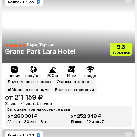
Кешбэк
+ 4 223
Лара, Турция
9.3
Grand Park Lara Hotel
95 отзывов
линия
пес./гал.
200 м
14 км
везде
Двухкомнатные номера
Отзывы за этот год
Можно с животными
Большая территория
от 211 159 ₽
25 июн. - 1 июл., 6 ночей
Выгодные туры на соседние даты
от 280 301 ₽
от 252 348 ₽
22 июн. - 30 июн., 8 н.
15 июн. - 22 июн., 7 н.
Кешбэк
+ 9 978