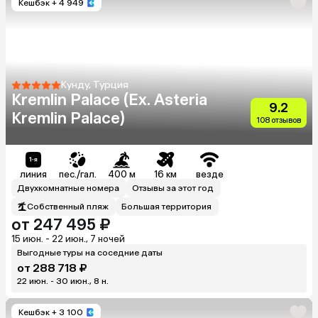
Кешбэк
+ 4 949
Кунду, Турция
Kremlin Palace (Ex. Asteria
9.2
Kremlin Palace)
108 отзывов
линия
пес./гал.
400 м
16 км
везде
Двухкомнатные номера
Отзывы за этот год
Собственный пляж
Большая территория
от 247 495 ₽
15 июн. - 22 июн., 7 ночей
Выгодные туры на соседние даты
от 288 718 ₽
22 июн. - 30 июн., 8 н.
Кешбэк
+ 3 100