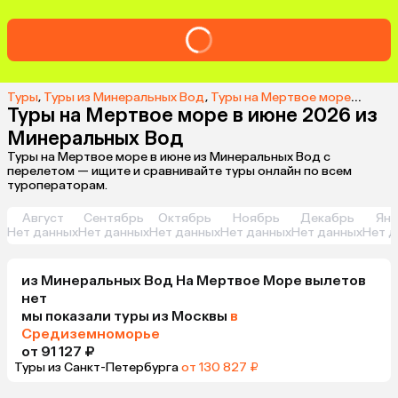
Туры
,
Туры из Минеральных Вод
,
Туры на Мертвое море из Минеральных Вод
Туры на Мертвое море в июне 2026 из
Минеральных Вод
Туры на Мертвое море в июне из Минеральных Вод с
перелетом — ищите и сравнивайте туры онлайн по всем
туроператорам.
Август
Сентябрь
Октябрь
Ноябрь
Декабрь
Янв
Нет данных
Нет данных
Нет данных
Нет данных
Нет данных
Нет д
из
Минеральных Вод
На Мертвое Море
вылетов
нет
мы показали туры
из
Москвы
в
Средиземноморье
от 91 127 ₽
Туры из Санкт-Петербурга
от 130 827 ₽