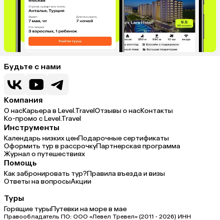
Будьте с нами
Компания
О нас
Карьера в Level.Travel
Отзывы о нас
Контакты
Ко-промо с Level.Travel
Инструменты
Календарь низких цен
Подарочные сертификаты
Оформить тур в рассрочку
Партнерская программа
Журнал о путешествиях
Помощь
Как забронировать тур?
Правила въезда и визы
Ответы на вопросы
Акции
Туры
Горящие туры
Путевки на море в мае
Правообладатель ПО: ООО «Левел Тревел» (2011 - 2026) ИНН