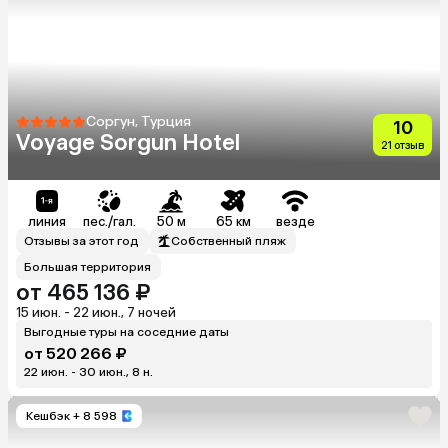
Соргун, Турция
10
Voyage Sorgun Hotel
21 отзыв
линия
пес./гал.
50 м
65 км
везде
Отзывы за этот год
Собственный пляж
Большая территория
от 465 136 ₽
15 июн. - 22 июн., 7 ночей
Выгодные туры на соседние даты
от 520 266 ₽
22 июн. - 30 июн., 8 н.
Кешбэк
+ 8 598