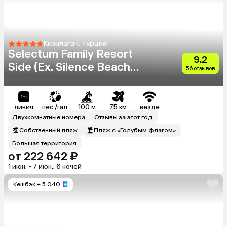
Кизилагач, Турция
Selectum Family Resort
9.2
Side (Ex. Silence Beach
56 отзывов
Resort)
линия
пес./гал.
100 м
75 км
везде
Двухкомнатные номера
Отзывы за этот год
Собственный пляж
Пляж с «Голубым флагом»
Большая территория
от 222 642 ₽
1 июн. - 7 июн., 6 ночей
Кешбэк
+ 5 040