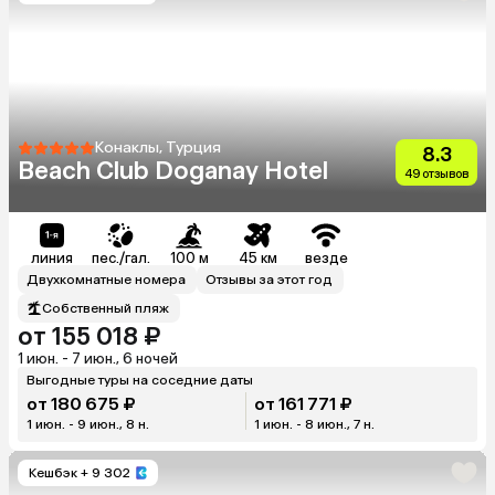
Конаклы, Турция
8.3
Beach Club Doganay Hotel
49 отзывов
линия
пес./гал.
100 м
45 км
везде
Двухкомнатные номера
Отзывы за этот год
Собственный пляж
от 155 018 ₽
1 июн. - 7 июн., 6 ночей
Выгодные туры на соседние даты
от 180 675 ₽
от 161 771 ₽
1 июн. - 9 июн., 8 н.
1 июн. - 8 июн., 7 н.
Кешбэк
+ 9 302