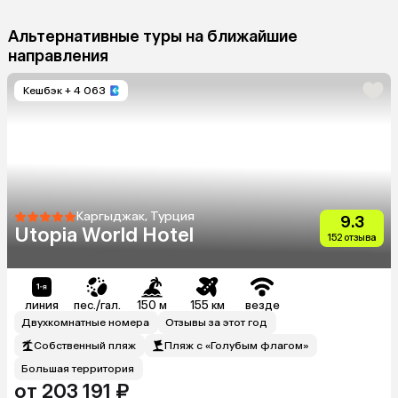
Альтернативные туры на ближайшие
направления
Кешбэк
+ 4 063
Каргыджак, Турция
9.3
Utopia World Hotel
152 отзыва
линия
пес./гал.
150 м
155 км
везде
Двухкомнатные номера
Отзывы за этот год
Собственный пляж
Пляж с «Голубым флагом»
Большая территория
от 203 191 ₽