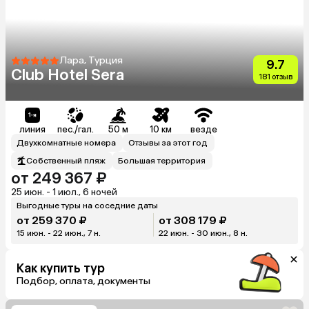
Лара, Турция
9.7
Club Hotel Sera
181 отзыв
линия
пес./гал.
50 м
10 км
везде
Двухкомнатные номера
Отзывы за этот год
Собственный пляж
Большая территория
от 249 367 ₽
25 июн. - 1 июл., 6 ночей
Выгодные туры на соседние даты
от 259 370 ₽
от 308 179 ₽
15 июн. - 22 июн., 7 н.
22 июн. - 30 июн., 8 н.
Как купить тур
Подбор, оплата, документы