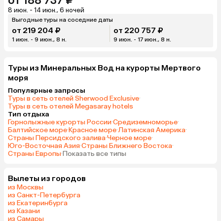
от 188 737 ₽
8 июн. - 14 июн., 6 ночей
Выгодные туры на соседние даты
от 219 204 ₽
от 220 757 ₽
1 июн. - 9 июн., 8 н.
9 июн. - 17 июн., 8 н.
Туры из Минеральных Вод на курорты Мертвого
моря
Популярные запросы
Туры в сеть отелей Sherwood Exclusive
·
Туры в сеть отелей Megasaray hotels
Тип отдыха
Горнолыжные курорты России
·
Средиземноморье
·
Балтийское море
·
Красное море
·
Латинская Америка
·
Страны Персидского залива
·
Черное море
·
Юго-Восточная Азия
·
Страны Ближнего Востока
·
Страны Европы
·
Показать все типы
Вылеты из городов
из Москвы
из Санкт-Петербурга
из Екатеринбурга
из Казани
из Самары