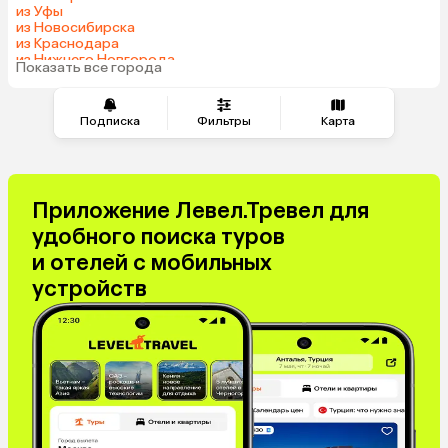
из Уфы
из Новосибирска
из Краснодара
из Нижнего Новгорода
Показать все города
из Перми
Подписка
Фильтры
Карта
Приложение Левел.Тревел для
удобного поиска туров
и отелей с мобильных
устройств