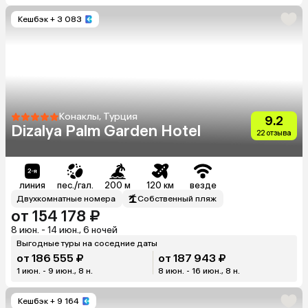
Кешбэк
+ 3 083
Конаклы, Турция
9.2
Dizalya Palm Garden Hotel
22 отзыва
линия
пес./гал.
200 м
120 км
везде
Двухкомнатные номера
Собственный пляж
от 154 178 ₽
8 июн. - 14 июн., 6 ночей
Выгодные туры на соседние даты
от 186 555 ₽
от 187 943 ₽
1 июн. - 9 июн., 8 н.
8 июн. - 16 июн., 8 н.
Кешбэк
+ 9 164