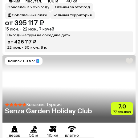
линия
пес./гал.
100 м
40 км
Обновлен в 2025 году
Отзывы за этот год
Собственный пляж
Большая территория
от 395 117 ₽
15 июн. - 22 июн., 7 ночей
Выгодные туры на соседние даты
от 426 117 ₽
22 июн. - 30 июн., 8 н.
Кешбэк
+ 3 577
Конаклы, Турция
7.0
Senza Garden Holiday Club
77 отзывов
песок
50 м
115 км
платно