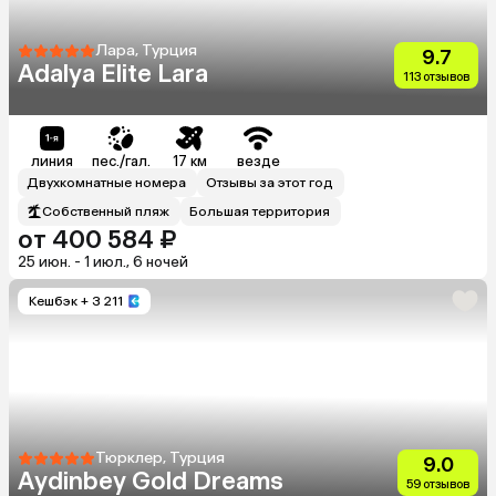
Лара, Турция
9.7
Adalya Elite Lara
113 отзывов
линия
пес./гал.
17 км
везде
Двухкомнатные номера
Отзывы за этот год
Собственный пляж
Большая территория
от 400 584 ₽
25 июн. - 1 июл., 6 ночей
Кешбэк
+ 3 211
Тюрклер, Турция
9.0
Aydinbey Gold Dreams
59 отзывов