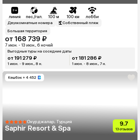
линия
пес./гал.
100 м
100 км
лобби
Двухкомнатные номера
Собственный пляж
Большая территория
от 168 739 ₽
7 июн. - 13 июн., 6 ночей
Выгодные туры на соседние даты
от 191 279 ₽
от 181 286 ₽
1 июн. - 9 июн., 8 н.
1 июн. - 8 июн., 7 н.
Кешбэк
+ 4 452
Окурджалар, Турция
9.7
Saphir Resort & Spa
13 отзывов