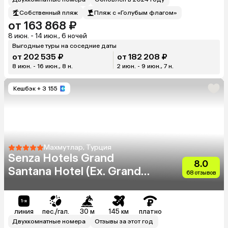
Собственный пляж
Пляж с «Голубым флагом»
от 163 868 ₽
8 июн. - 14 июн., 6 ночей
Выгодные туры на соседние даты
от 202 535 ₽
от 182 208 ₽
8 июн. - 16 июн., 8 н.
2 июн. - 9 июн., 7 н.
Кешбэк
+ 3 155
Махмутлар, Турция
Senza Hotels Grand
8.0
Santana Hotel (Ex. Grand
68 отзывов
Santana)
линия
пес./гал.
30 м
145 км
платно
Двухкомнатные номера
Отзывы за этот год