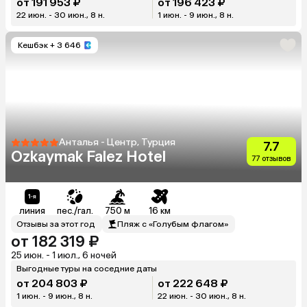
от 191 953 ₽
от 196 423 ₽
22 июн. - 30 июн., 8 н.
1 июн. - 9 июн., 8 н.
Кешбэк
+ 3 646
Анталья - Центр, Турция
7.7
Ozkaymak Falez Hotel
77 отзывов
линия
пес./гал.
750 м
16 км
Отзывы за этот год
Пляж с «Голубым флагом»
от 182 319 ₽
25 июн. - 1 июл., 6 ночей
Выгодные туры на соседние даты
от 204 803 ₽
от 222 648 ₽
1 июн. - 9 июн., 8 н.
22 июн. - 30 июн., 8 н.