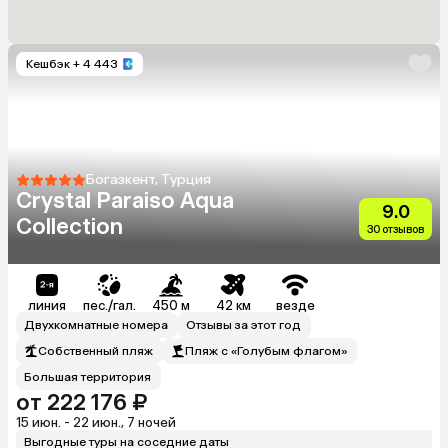
Кешбэк
+ 4 443
Богазкент, Турция
Crystal Paraiso Aqua
9.0
Collection
30 отзывов
линия
пес./гал.
450 м
42 км
везде
Двухкомнатные номера
Отзывы за этот год
Собственный пляж
Пляж с «Голубым флагом»
Большая территория
от 222 176 ₽
15 июн. - 22 июн., 7 ночей
Выгодные туры на соседние даты