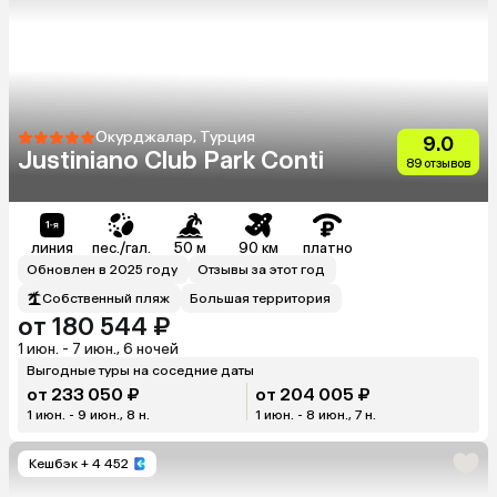
Окурджалар, Турция
9.0
Justiniano Club Park Conti
89 отзывов
линия
пес./гал.
50 м
90 км
платно
Обновлен в 2025 году
Отзывы за этот год
Собственный пляж
Большая территория
от 180 544 ₽
1 июн. - 7 июн., 6 ночей
Выгодные туры на соседние даты
от 233 050 ₽
от 204 005 ₽
1 июн. - 9 июн., 8 н.
1 июн. - 8 июн., 7 н.
Кешбэк
+ 4 452