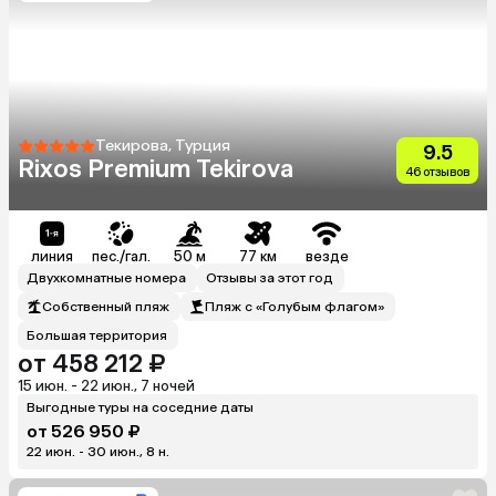
Текирова, Турция
9.5
Rixos Premium Tekirova
46 отзывов
линия
пес./гал.
50 м
77 км
везде
Двухкомнатные номера
Отзывы за этот год
Собственный пляж
Пляж с «Голубым флагом»
Большая территория
от 458 212 ₽
15 июн. - 22 июн., 7 ночей
Выгодные туры на соседние даты
от 526 950 ₽
22 июн. - 30 июн., 8 н.