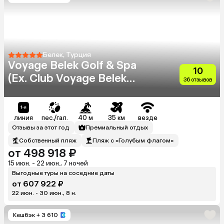
Белек, Турция
Voyage Belek Golf & Spa
10
(Ex. Club Voyage Belek
36 отзывов
Select)
линия
пес./гал.
40 м
35 км
везде
Отзывы за этот год
Премиальный отдых
Собственный пляж
Пляж с «Голубым флагом»
от 498 918 ₽
15 июн. - 22 июн., 7 ночей
Выгодные туры на соседние даты
от 607 922 ₽
22 июн. - 30 июн., 8 н.
Кешбэк
+ 3 610