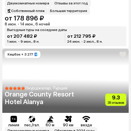
Двухкомнатные номера
Отзывы за этот год
Собственный пляж
Большая территория
от 178 896 ₽
8 июн. - 14 июн., 6 ночей
Выгодные туры на соседние даты
от 207 482 ₽
от 212 795 ₽
1 июн. - 9 июн., 8 н.
24 июн. - 2 июл., 8 н.
Кешбэк
+ 3 277
Окурджалар, Турция
Orange County Resort
9.3
Hotel Alanya
35 отзывов
линия
пес./гал.
60 м
90 км
везде
Двухкомнатные номера
Обновлен в 2024 году