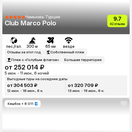
Чамьюва, Турция
9.7
Club Marco Polo
42 отзыва
пес./гал.
300 м
65 км
везде
Отзывы за этот год
Собственный пляж
Пляж с «Голубым флагом»
Большая территория
от 252 014 ₽
5 июн. - 11 июн., 6 ночей
Выгодные туры на соседние даты
от 304 503 ₽
от 320 709 ₽
12 июн. - 18 июн., 6 н.
13 июн. - 19 июн., 6 н.
Кешбэк
+ 8 011