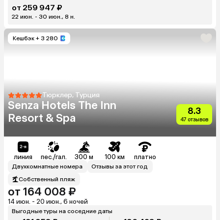
от 259 947 ₽
22 июн. - 30 июн., 8 н.
Кешбэк
+ 3 280
Тюрклер, Турция
Senza Hotels The Inn
8.3
Resort & Spa
47 отзывов
линия
пес./гал.
300 м
100 км
платно
Двухкомнатные номера
Отзывы за этот год
Собственный пляж
от 164 008 ₽
14 июн. - 20 июн., 6 ночей
Выгодные туры на соседние даты