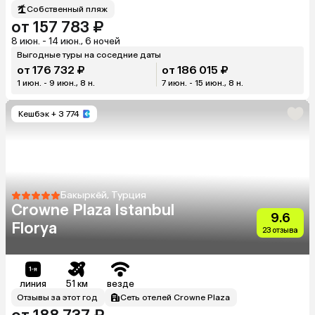
Собственный пляж
от 157 783 ₽
8 июн. - 14 июн., 6 ночей
Выгодные туры на соседние даты
от 176 732 ₽
от 186 015 ₽
1 июн. - 9 июн., 8 н.
7 июн. - 15 июн., 8 н.
Кешбэк
+ 3 774
Бакыркёй, Турция
Crowne Plaza Istanbul
9.6
Florya
23 отзыва
линия
51 км
везде
Отзывы за этот год
Сеть отелей Crowne Plaza