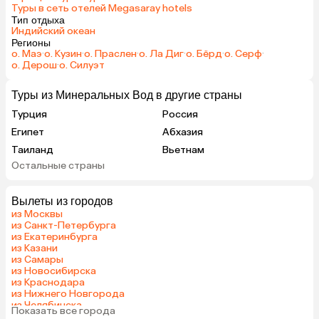
Туры в сеть отелей Megasaray hotels
Тип отдыха
Индийский океан
Регионы
о. Маэ
·
о. Кузин
·
о. Праслен
·
о. Ла Диг
·
о. Бёрд
·
о. Серф
·
о. Дерош
·
о. Силуэт
Туры из Минеральных Вод в другие страны
Турция
Россия
Египет
Абхазия
Таиланд
Вьетнам
Остальные страны
ОАЭ
Мальдивы
Грузия
Армения
Вылеты из городов
Беларусь
Казахстан
из Москвы
Шри-Ланка
Узбекистан
из Санкт-Петербурга
из Екатеринбурга
Азербайджан
Сербия
из Казани
Катар
Киргизия
из Самары
из Новосибирска
Оман
Гонконг
из Краснодара
Саудовская Аравия
Куба
из Нижнего Новгорода
из Челябинска
Таджикистан
Венгрия
Показать все города
из Тюмени