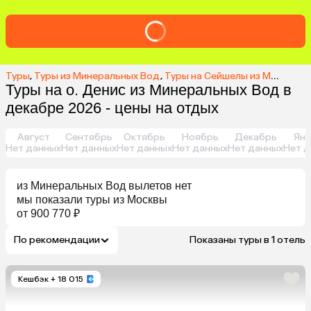
Туры
,
Туры из Минеральных Вод
,
Туры на Сейшелы из Минеральных Вод
Туры на о. Денис из Минеральных Вод в
декабре 2026 - цены на отдых
Август
Сентябрь
Октябрь
Ноябрь
Декабрь
Янв
Нет данных
Нет данных
Нет данных
Нет данных
Нет данных
Нет д
из
Минеральных Вод
вылетов нет
мы показали туры
из
Москвы
от 900 770 ₽
По рекомендации
Показаны туры в 1 отель
Кешбэк
+ 18 015