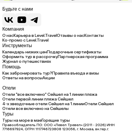
Будьте с нами
Компания
О нас
Карьера в Level.Travel
Отзывы о нас
Контакты
Ко-промо с Level.Travel
Инструменты
Календарь низких цен
Подарочные сертификаты
Оформить тур в рассрочку
Партнерская программа
Журнал о путешествиях
Помощь
Как забронировать тур?
Правила въезда и визы
Ответы на вопросы
Акции
Отели
Отели "все включено" Сейшел на 1 линии пляжа
Отели первой линии пляжа Сейшел
4-х звездочные отели Сейшел на 1 линии
Отели Сейшел
Отели все включено на Сейшелы
Туры
Туры на море в мае
Горящие туры
Правообладатель ПО: ООО «Левел Тревел» (2011 - 2026) ИНН
7716697924, ОГРН 1117746723808 123056, г. Москва, вн.тер.г.