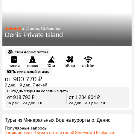
о. Денис, Сейшелы
Denis Private Island
Летим Аэрофлотом
линия
песок
10 м
58 км
лобби
Премиальный отдых
от 900 770 ₽
2 дек. - 9 дек., 7 ночей
Выгодные туры на соседние даты
от 918 793 ₽
от 1 234 904 ₽
16 дек. - 23 дек., 7 н.
23 дек. - 30 дек., 7 н.
Туры из Минеральных Вод на курорты о. Денис
Популярные запросы
Горящие туры
·
Туры в сеть отелей Sherwood Exclusive
·