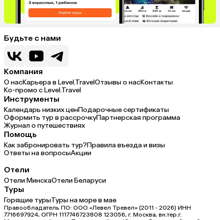
Будьте с нами
Компания
О нас
Карьера в Level.Travel
Отзывы о нас
Контакты
Ко-промо с Level.Travel
Инструменты
Календарь низких цен
Подарочные сертификаты
Оформить тур в рассрочку
Партнерская программа
Журнал о путешествиях
Помощь
Как забронировать тур?
Правила въезда и визы
Ответы на вопросы
Акции
Отели
Отели Минска
Отели Беларуси
Туры
Горящие туры
Туры на море в мае
Правообладатель ПО: ООО «Левел Тревел» (2011 - 2026) ИНН
7716697924, ОГРН 1117746723808 123056, г. Москва, вн.тер.г.