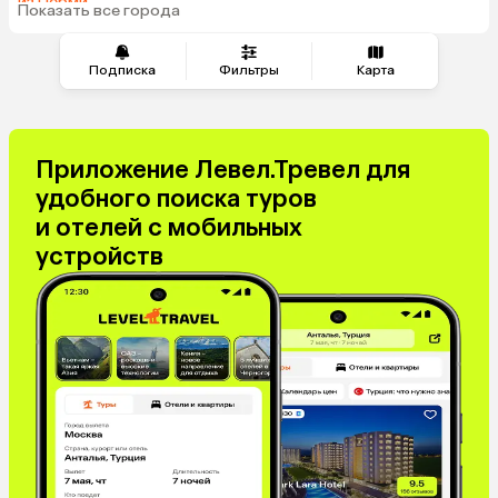
из Перми
Таджикистан
Венгрия
Показать все города
из Сочи
Подписка
Фильтры
Карта
Приложение Левел.Тревел для
удобного поиска туров
и отелей с мобильных
устройств