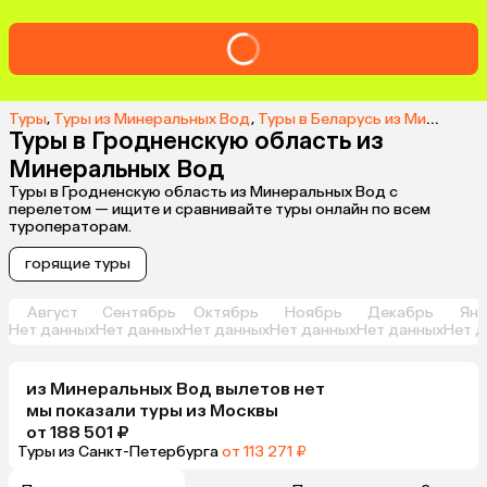
Туры
,
Туры из Минеральных Вод
,
Туры в Беларусь из Минеральных Вод
Туры в Гродненскую область из
Минеральных Вод
Туры в Гродненскую область из Минеральных Вод с
перелетом — ищите и сравнивайте туры онлайн по всем
туроператорам.
горящие туры
Август
Сентябрь
Октябрь
Ноябрь
Декабрь
Янв
Нет данных
Нет данных
Нет данных
Нет данных
Нет данных
Нет д
из
Минеральных Вод
вылетов нет
мы показали туры
из
Москвы
от 188 501 ₽
Туры из Санкт-Петербурга
от 113 271 ₽