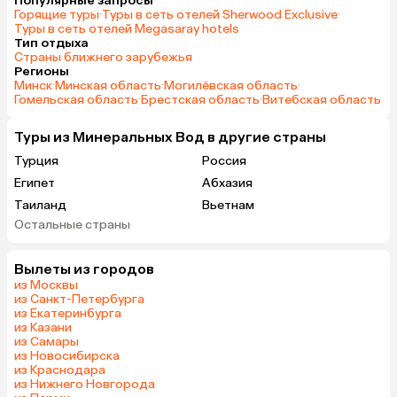
Популярные запросы
Горящие туры
·
Туры в сеть отелей Sherwood Exclusive
·
Туры в сеть отелей Megasaray hotels
Тип отдыха
Страны ближнего зарубежья
Регионы
Минск
·
Минская область
·
Могилёвская область
·
Гомельская область
·
Брестская область
·
Витебская область
Туры из Минеральных Вод в другие страны
Турция
Россия
Египет
Абхазия
Таиланд
Вьетнам
Остальные страны
ОАЭ
Мальдивы
Грузия
Беларусь
Вылеты из городов
Армения
Шри-Ланка
из Москвы
Казахстан
Азербайджан
из Санкт-Петербурга
из Екатеринбурга
Узбекистан
Сербия
из Казани
Катар
Киргизия
из Самары
из Новосибирска
Оман
Гонконг
из Краснодара
Саудовская Аравия
Куба
из Нижнего Новгорода