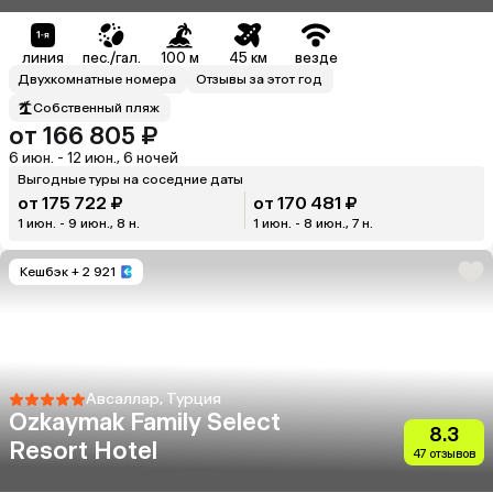
линия
пес./гал.
100 м
45 км
везде
Двухкомнатные номера
Отзывы за этот год
Собственный пляж
от 166 805 ₽
6 июн. - 12 июн., 6 ночей
Выгодные туры на соседние даты
от 175 722 ₽
от 170 481 ₽
1 июн. - 9 июн., 8 н.
1 июн. - 8 июн., 7 н.
Кешбэк
+ 2 921
Авсаллар, Турция
Ozkaymak Family Select
8.3
Resort Hotel
47 отзывов