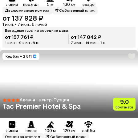
линия
пес./гал.
5 м
130 км
везде
Двухкомнатные номера
Собственный пляж
от 137 928 ₽
1 июн. - 7 июн., 6 ночей
Выгодные туры на соседние даты
от 157 761 ₽
от 147 842 ₽
1 июн. - 9 июн., 8 н.
7 июн. - 14 июн., 7 н.
Кешбэк
+ 2 811
Аланья - центр, Турция
9.0
Tac Premier Hotel & Spa
56 отзывов
линия
песок
100 м
120 км
лобби
Отзывы за этот год
Собственный пляж