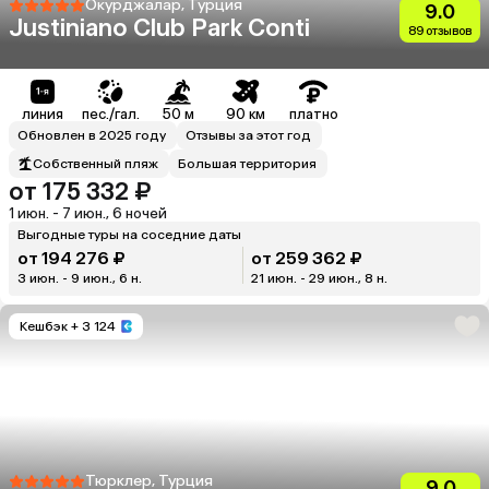
Окурджалар, Турция
9.0
Justiniano Club Park Conti
89 отзывов
линия
пес./гал.
50 м
90 км
платно
Обновлен в 2025 году
Отзывы за этот год
Собственный пляж
Большая территория
от 175 332 ₽
1 июн. - 7 июн., 6 ночей
Выгодные туры на соседние даты
от 194 276 ₽
от 259 362 ₽
3 июн. - 9 июн., 6 н.
21 июн. - 29 июн., 8 н.
Кешбэк
+ 3 124
Тюрклер, Турция
9.0