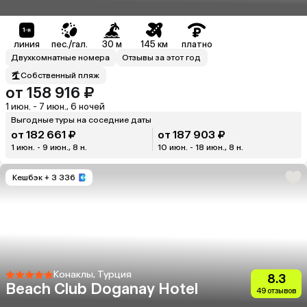
линия
пес./гал.
30 м
145 км
платно
Двухкомнатные номера
Отзывы за этот год
Собственный пляж
от 158 916 ₽
1 июн. - 7 июн., 6 ночей
Выгодные туры на соседние даты
от 182 661 ₽
от 187 903 ₽
1 июн. - 9 июн., 8 н.
10 июн. - 18 июн., 8 н.
Кешбэк
+ 3 336
Конаклы, Турция
8.3
Beach Club Doganay Hotel
49 отзывов