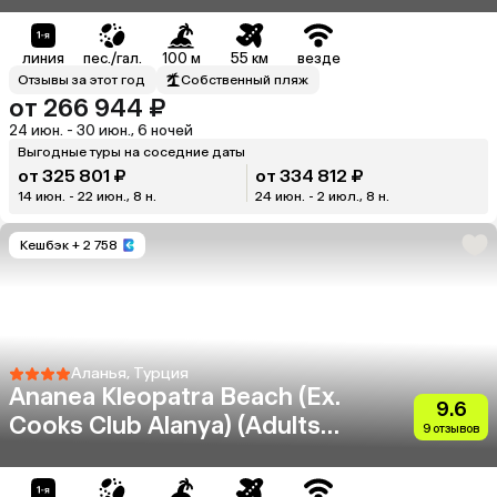
линия
пес./гал.
100 м
55 км
везде
Отзывы за этот год
Собственный пляж
от 266 944 ₽
24 июн. - 30 июн., 6 ночей
Выгодные туры на соседние даты
от 325 801 ₽
от 334 812 ₽
14 июн. - 22 июн., 8 н.
24 июн. - 2 июл., 8 н.
Кешбэк
+ 2 758
Аланья, Турция
Ananea Kleopatra Beach (Ex.
9.6
Cooks Club Alanya) (Adults
9 отзывов
Only 12+)