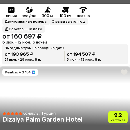
линия
пес./гал.
300 м
100 км
платно
Двухкомнатные номера
Отзывы за этот год
Собственный пляж
от 160 697 ₽
6 июн. - 12 июн., 6 ночей
Выгодные туры на соседние даты
от 193 965 ₽
от 194 507 ₽
21 июн. - 29 июн., 8 н.
5 июн. - 13 июн., 8 н.
Кешбэк
+ 3 154
Конаклы, Турция
9.2
Dizalya Palm Garden Hotel
22 отзыва