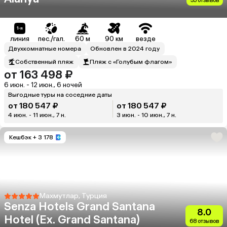
35 отзывов
линия
пес./гал.
60 м
90 км
везде
Двухкомнатные номера
Обновлен в 2024 году
Собственный пляж
Пляж с «Голубым флагом»
от 163 498 ₽
6 июн. - 12 июн., 6 ночей
Выгодные туры на соседние даты
от 180 547 ₽
от 180 547 ₽
4 июн. - 11 июн., 7 н.
3 июн. - 10 июн., 7 н.
Кешбэк
+ 3 178
Махмутлар, Турция
Senza Hotels Grand Santana
8.0
Hotel (Ex. Grand Santana)
68 отзывов