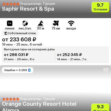
Окурджалар, Турция
9.7
Saphir Resort & Spa
13 отзывов
линия
пес./гал.
30 м
75 км
везде
Собственный пляж
от 233 608 ₽
19 июн. - 25 июн., 6 ночей
Выгодные туры на соседние даты
от 286 031 ₽
от 252 345 ₽
21 июн. - 29 июн., 8 н.
14 июн. - 21 июн., 7 н.
Кешбэк
+ 3 269
Окурджалар, Турция
Orange County Resort Hotel
9.3
Alanya