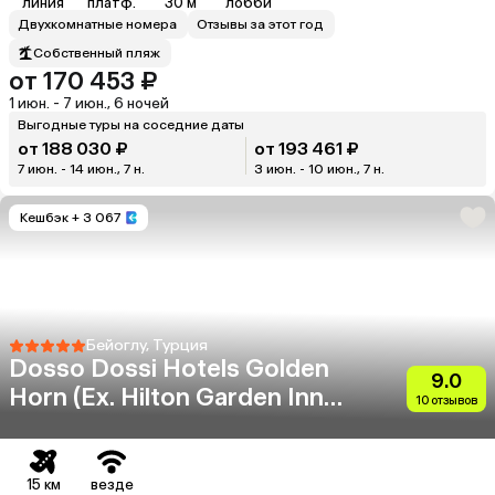
линия
платф.
30 м
лобби
Двухкомнатные номера
Отзывы за этот год
Собственный пляж
от 170 453 ₽
1 июн. - 7 июн., 6 ночей
Выгодные туры на соседние даты
от 188 030 ₽
от 193 461 ₽
7 июн. - 14 июн., 7 н.
3 июн. - 10 июн., 7 н.
Кешбэк
+ 3 067
Бейоглу, Турция
Dosso Dossi Hotels Golden
9.0
Horn (Eх. Hilton Garden Inn
10 отзывов
Golden Horn)
15 км
везде