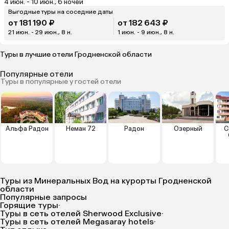
4 июн. - 10 июн., 6 ночей
Выгодные туры на соседние даты
от 181 190 ₽
от 182 643 ₽
21 июн. - 29 июн., 8 н.
1 июн. - 9 июн., 8 н.
Туры в лучшие отели Гродненской области
Популярные отели
Туры в популярные у гостей отели
Альфа Радон
Неман 72
Радон
Озерный
С
Туры из Минеральных Вод на курорты Гродненской
области
Популярные запросы
Горящие туры
·
Туры в сеть отелей Sherwood Exclusive
·
Туры в сеть отелей Megasaray hotels
·