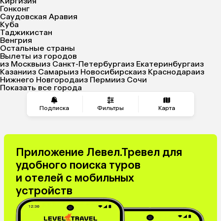
Киргизия
Гонконг
Саудовская Аравия
Куба
Таджикистан
Венгрия
Остальные страны
Вылеты из городов
из Москвы
из Санкт-Петербурга
из Екатеринбурга
из
Казани
из Самары
из Новосибирска
из Краснодара
из
Нижнего Новгорода
из Перми
из Сочи
Показать все города
Подписка
Фильтры
Карта
Приложение Левел.Тревел для
удобного поиска туров
и отелей с мобильных
устройств