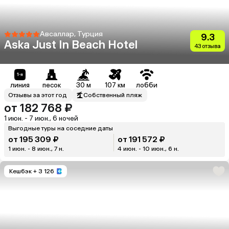
Авсаллар, Турция
9.3
Aska Just In Beach Hotel
43 отзыва
линия
песок
30 м
107 км
лобби
Отзывы за этот год
Собственный пляж
от 182 768 ₽
1 июн. - 7 июн., 6 ночей
Выгодные туры на соседние даты
от 195 309 ₽
от 191 572 ₽
1 июн. - 8 июн., 7 н.
4 июн. - 10 июн., 6 н.
Кешбэк
+ 3 126