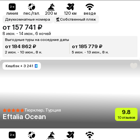
линия
пес./гал.
200 м
120 км
везде
Двухкомнатные номера
Собственный пляж
от 157 741 ₽
8 июн. - 14 июн., 6 ночей
Выгодные туры на соседние даты
от 184 862 ₽
от 185 779 ₽
2 июн. - 10 июн., 8 н.
5 июн. - 13 июн., 8 н.
Кешбэк
+ 3 241
Тюрклер, Турция
9.8
Eftalia Ocean
10 отзывов