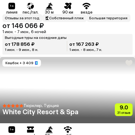
линия
пес./гал.
30 м
90 км
везде
Отзывы за этот год
Собственный пляж
Большая территория
от 146 066 ₽
1 июн. - 7 июн., 6 ночей
Выгодные туры на соседние даты
от 178 856 ₽
от 167 263 ₽
1 июн. - 9 июн., 8 н.
1 июн. - 8 июн., 7 н.
Кешбэк
+ 3 409
Тюрклер, Турция
9.0
White City Resort & Spa
31 отзыв