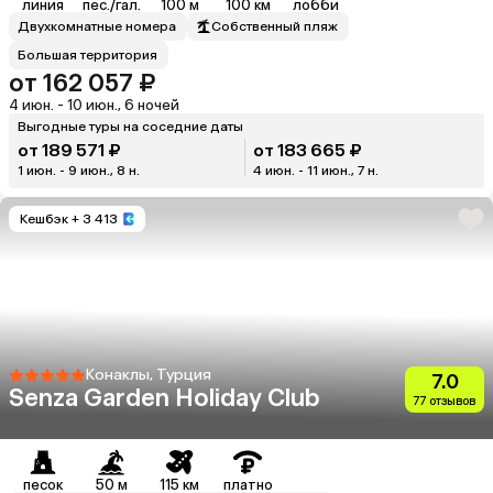
линия
пес./гал.
100 м
100 км
лобби
Двухкомнатные номера
Собственный пляж
Большая территория
от 162 057 ₽
4 июн. - 10 июн., 6 ночей
Выгодные туры на соседние даты
от 189 571 ₽
от 183 665 ₽
1 июн. - 9 июн., 8 н.
4 июн. - 11 июн., 7 н.
Кешбэк
+ 3 413
Конаклы, Турция
7.0
Senza Garden Holiday Club
77 отзывов
песок
50 м
115 км
платно