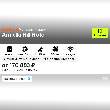
Чолаклы, Турция
10
Armella Hill Hotel
9 отзывов
линия
пес./гал.
800 м
55 км
везде
Двухкомнатные номера
Собственный пляж
от 170 883 ₽
1 июн. - 7 июн., 6 ночей
Кешбэк
+ 4 672