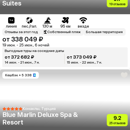
Suites
19 отзывов
линия
пес./гал.
130 м
95 км
везде
Отзывы за этот год
Собственный пляж
Большая территория
от 338 049 ₽
19 июн. - 25 июн., 6 ночей
Выгодные туры на соседние даты
от 372 682 ₽
от 373 049 ₽
14 июн. - 21 июн., 7 н.
15 июн. - 22 июн., 7 н.
Кешбэк
+ 5 338
Конаклы, Турция
Blue Marlin Deluxe Spa &
9.2
Resort
25 отзывов