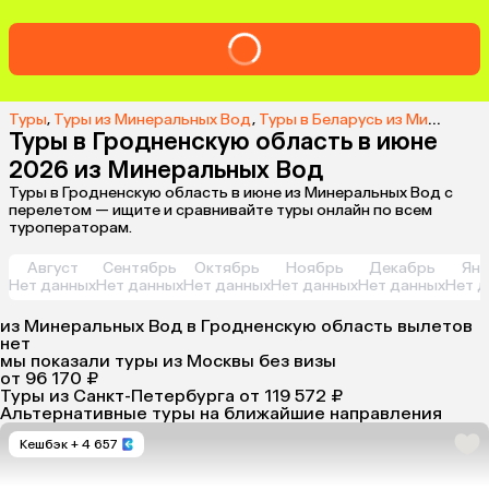
Туры
,
Туры из Минеральных Вод
,
Туры в Беларусь из Минеральных Вод
Туры в Гродненскую область в июне
2026 из Минеральных Вод
Туры в Гродненскую область в июне из Минеральных Вод с
перелетом — ищите и сравнивайте туры онлайн по всем
туроператорам.
Август
Сентябрь
Октябрь
Ноябрь
Декабрь
Янв
Нет данных
Нет данных
Нет данных
Нет данных
Нет данных
Нет д
из
Минеральных Вод
в Гродненскую область
вылетов
нет
мы показали туры
из
Москвы
без визы
от 96 170 ₽
Туры из Санкт-Петербурга
от 119 572 ₽
Альтернативные туры на ближайшие направления
Кешбэк
+ 4 657