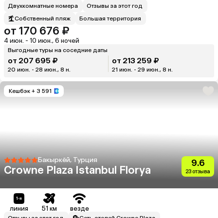
Двухкомнатные номера
Отзывы за этот год
Собственный пляж
Большая территория
от 170 676 ₽
4 июн. - 10 июн., 6 ночей
Выгодные туры на соседние даты
от 207 695 ₽
от 213 259 ₽
20 июн. - 28 июн., 8 н.
21 июн. - 29 июн., 8 н.
Кешбэк
+ 3 591
Бакыркёй, Турция
9.6
Crowne Plaza Istanbul Florya
23 отзыва
линия
51 км
везде
Отзывы за этот год
Сеть отелей Crowne Plaza