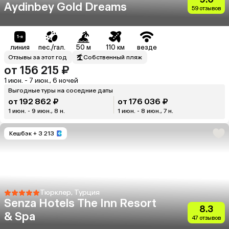
Aydinbey Gold Dreams
59 отзывов
линия
пес./гал.
50 м
110 км
везде
Отзывы за этот год
Собственный пляж
от 156 215 ₽
1 июн. - 7 июн., 6 ночей
Выгодные туры на соседние даты
от 192 862 ₽
от 176 036 ₽
1 июн. - 9 июн., 8 н.
1 июн. - 8 июн., 7 н.
Кешбэк
+ 3 213
Тюрклер, Турция
Senza Hotels The Inn Resort
8.3
& Spa
47 отзывов