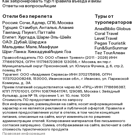
Как забронировать тур?
Правила въезда и визы
Ответы на вопросы
Акции
Отели без перелета
Туры от
туроператоров
Россия:
Сочи,
Адлер,
СПб,
Москва
Турция:
Стамбул,
Анталья,
Алания
Anex
Biblio Globus
Таиланд:
Пхукет,
Паттайя
Coral Travel
Египет:
Хургада,
Шарм-Эль-Шейх
Level.Travel
ОАЭ:
Дубай,
Шарджа
Pegas Touristik
Мальдивы:
Мале,
Маафуши
Fun&Sun
Sunmar
Шри-Ланка:
Хиккадува
Индия:
Гоа
Tez Tour
Алеан
Правообладатель ПО: ООО «Левел Тревел» (2011 - 2026) ИНН
7716697924, ОГРН 1117746723808 123056, г. Москва, вн.тер.г.
Муниципальный округ Пресненский, ул. Юлиуса Фучика, д.6, стр.2,
помещ.6Ч
Турагент: ООО «Академия Сервиса» ИНН 3702175896, ОГРН
1173702008248, 153000, Ивановская обл., г. Иваново, ул. Парижской
Коммуны, д. ЗА
Прием платежей осуществляется через АО «ПРЦ» ИНН 7718696387,
КПП 771701001, ОГРН 1087746411741, 129085, Москва г, Звёздный
бульвар, дом № 19, строение 1, эт. 10, пом. 1009
Стоимость ПО предоставляется по запросу
Вся информация, размещённая на сайте, носит информационный
характер и не является рекламой и публичной офертой. Правила и
условия предоставления услуг в отелях, в том числе концепция
питания, описанные на сайте, могут изменяться по решению
администрации отелей. Копирование материалов без письменного
согласия запрещено. Сумма, отображаемая на сайте, включает в себя
стоимость туристического продукта
Правовая информация