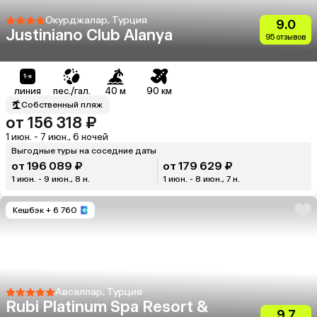
Окурджалар, Турция
9.0
Justiniano Club Alanya
95 отзывов
линия
пес./гал.
40 м
90 км
Собственный пляж
от 156 318 ₽
1 июн. - 7 июн., 6 ночей
Выгодные туры на соседние даты
от 196 089 ₽
от 179 629 ₽
1 июн. - 9 июн., 8 н.
1 июн. - 8 июн., 7 н.
Кешбэк
+ 6 760
Авсаллар, Турция
Rubi Platinum Spa Resort &
9.7