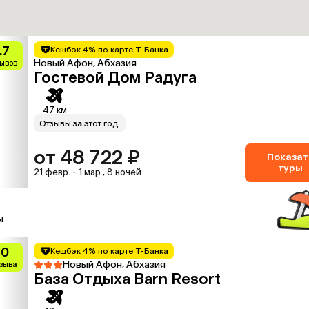
.7
Кешбэк 4% по карте Т-Банка
Новый Афон, Абхазия
зывов
Гостевой Дом Радуга
47 км
Отзывы за этот год
от 48 722 ₽
Показат
туры
21 февр. - 1 мар., 8 ночей
ы
10
Кешбэк 4% по карте Т-Банка
Новый Афон, Абхазия
тзыва
База Отдыха Barn Resort