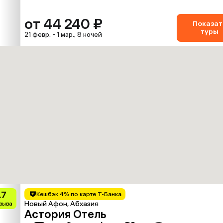
от 44 240 ₽
Показат
туры
21 февр. - 1 мар., 8 ночей
.7
Кешбэк 4% по карте Т-Банка
Новый Афон, Абхазия
тзыва
Астория Отель