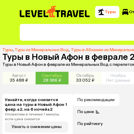
Туры
О
Туры
,
Туры из Минеральных Вод
,
Туры в Абхазию из Минеральн
Туры в Новый Афон в феврале 
Туры в Новый Афон в феврале из Минеральных Вод с перелето
Август
Сентябрь
Октябрь
Ноябрь
35 488 ₽
28 366 ₽
33 052 ₽
Нет данных
Узнайте, когда снизится
По рекомендации
цена на туры в Новый Афон 1
февр.±2, на 6 ночей±2
По цене
Оповестим в течение 1 минуты,
если цена снизится
По рейтингу
Узнать о снижении цены