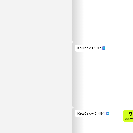
Кешбэк
+ 997
9
Кешбэк
+ 3 494
33 о