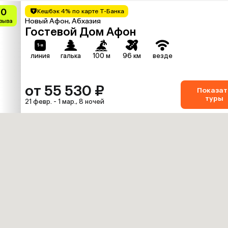
10
Кешбэк 4% по карте Т-Банка
Новый Афон, Абхазия
тзыва
Гостевой Дом Афон
линия
галька
100 м
96 км
везде
от 55 530 ₽
Показат
туры
21 февр. - 1 мар., 8 ночей