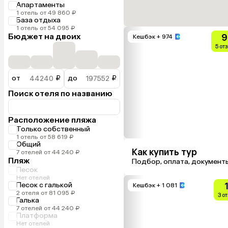
Апартаменты
1 отель от 49 860 ₽
База отдыха
1 отель от 54 095 ₽
Бюджет на двоих
9
Кешбэк
+ 974
5 от
от
₽
до
₽
Поиск отеля по названию
Расположение пляжа
Только собственный
1 отель от 58 619 ₽
Общий
Как купить тур
7 отелей от 44 240 ₽
Пляж
Подбор, оплата, документ
Песок
Нет отелей
Песок с галькой
Кешбэк
+ 1 081
2 отеля от 81 095 ₽
3 о
Галька
7 отелей от 44 240 ₽
Платформа
Нет отелей