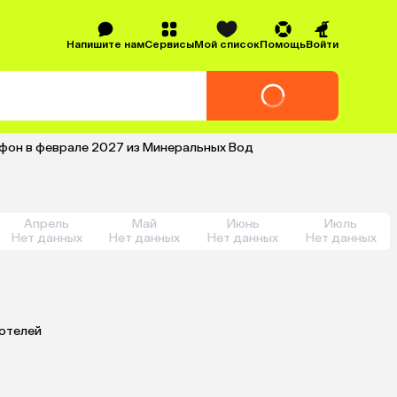
Напишите нам
Сервисы
Мой список
Помощь
Войти
фон в феврале 2027 из Минеральных Вод
Апрель
Май
Июнь
Июль
Нет данных
Нет данных
Нет данных
Нет данных
 отелей