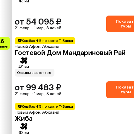
43 км
от 54 095 ₽
Показат
туры
21 февр. - 1 мар., 8 ночей
.6
Кешбэк 4% по карте Т-Банка
Новый Афон, Абхазия
зывов
Гостевой Дом Мандариновый Рай
49 км
Отзывы за этот год
от 99 483 ₽
Показат
туры
21 февр. - 1 мар., 8 ночей
Кешбэк 4% по карте Т-Банка
Новый Афон, Абхазия
Жиба
63 км