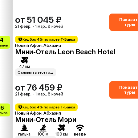
от 51 045 ₽
Показат
туры
21 февр. - 1 мар., 8 ночей
.4
Кешбэк 4% по карте Т-Банка
Новый Афон, Абхазия
зывов
Мини-Отель Leon Beach Hotel
47 км
Отзывы за этот год
от 76 459 ₽
Показат
туры
21 февр. - 1 мар., 8 ночей
.6
Кешбэк 4% по карте Т-Банка
Новый Афон, Абхазия
тзыва
Мини-Отель Мэри
галька
100 м
100 км
везде