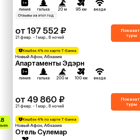
линия
галька
20 м
95 км
везде
Отзывы за этот год
от 197 552 ₽
Показат
туры
21 февр. - 1 мар., 8 ночей
Кешбэк 4% по карте Т-Банка
Новый Афон, Абхазия
Апартаменты Эдэрн
линия
галька
200 м
100 км
везде
от 49 860 ₽
Показат
туры
21 февр. - 1 мар., 8 ночей
.8
Кешбэк 4% по карте Т-Банка
Новый Афон, Абхазия
тзыва
Отель Сулемар