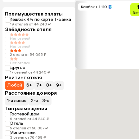
Кешбэк
+ 1 110
Преимущества оплаты
3 о
Кешбэк 4% по карте Т-Банка
19 отелей от 44 240 ₽
Звёздность отеля
Нет отелей
Нет отелей
2 отеля от 54 095 ₽
Нет отелей
другое
17 отелей от 44 240 ₽
Рейтинг отеля
Любой
6+
7+
8+
9+
Расстояние до моря
1-я линия
2-я
3-я
Тип размещения
Гостевой дом
9 отелей от 44 240 ₽
Отель
5 отелей от 58 337 ₽
Мини-отель
3 отеля от 76 459 ₽