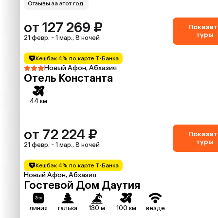
Отзывы за этот год
от 127 269 ₽
Показат
туры
21 февр. - 1 мар., 8 ночей
Кешбэк 4% по карте Т-Банка
Новый Афон, Абхазия
Отель Константа
44 км
от 72 224 ₽
Показат
туры
21 февр. - 1 мар., 8 ночей
Кешбэк 4% по карте Т-Банка
Новый Афон, Абхазия
Гостевой Дом Даутия
линия
галька
130 м
100 км
везде