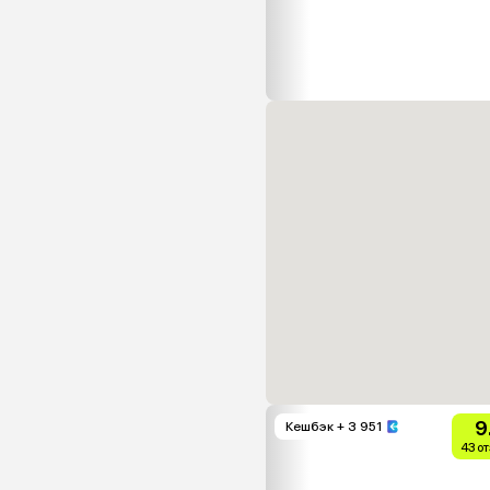
9
Кешбэк
+ 3 951
43 о