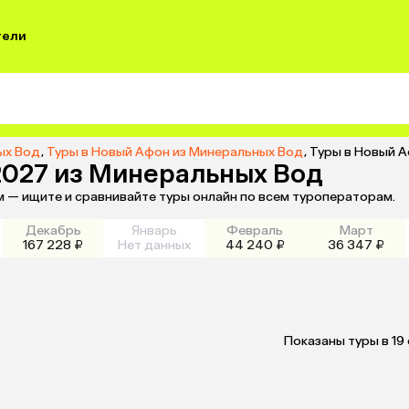
тели
ых Вод
,
Туры в Новый Афон из Минеральных Вод
,
Туры в Новый А
2027 из Минеральных Вод
м — ищите и сравнивайте туры онлайн по всем туроператорам.
Декабрь
Январь
Февраль
Март
167 228 ₽
Нет данных
44 240 ₽
36 347 ₽
Показаны туры в 19