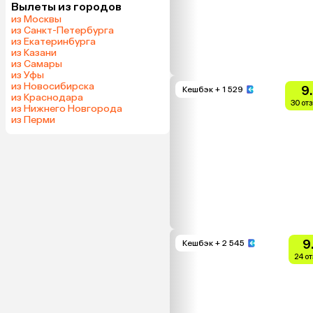
Вылеты из городов
из Москвы
из Санкт-Петербурга
из Екатеринбурга
из Казани
из Самары
из Уфы
из Новосибирска
9
Кешбэк
+ 1 529
из Краснодара
30 от
из Нижнего Новгорода
из Перми
9
Кешбэк
+ 2 545
24 о