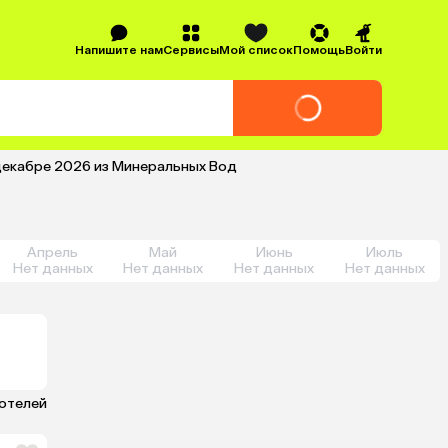
Напишите нам
Сервисы
Мой список
Помощь
Войти
 декабре 2026 из Минеральных Вод
Апрель
Май
Июнь
Июль
Нет данных
Нет данных
Нет данных
Нет данных
 отелей