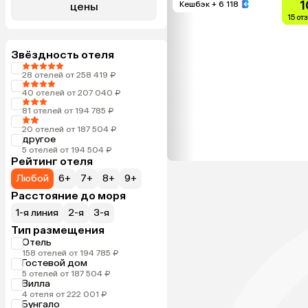
1
Кешбэк
+ 6 118
цены
15 от
Звёздность отеля
28 отелей от 258 419 ₽
40 отелей от 207 040 ₽
81 отелей от 194 785 ₽
20 отелей от 187 504 ₽
другое
5 отелей от 194 504 ₽
Рейтинг отеля
Любой
6+
7+
8+
9+
Расстояние до моря
1-я линия
2-я
3-я
Тип размещения
Отель
158 отелей от 194 785 ₽
Гостевой дом
5 отелей от 187 504 ₽
Вилла
4 отеля от 222 001 ₽
Бунгало