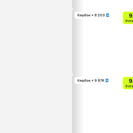
9
Кешбэк
+ 8 203
9 от
9
Кешбэк
+ 9 878
9 от