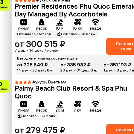
Фукуок, Вьетнам
.3
Premier Residences Phu Quoc Emeral
зывов
Bay Managed By Accorhotels
линия
песок
10 м
18 км
везде
Отзывы за этот год
Собственный пляж
от 300 515 ₽
Показат
туры
7 дек. - 14 дек., 7 ночей
Выгодные туры на соседние даты
от 325 649 ₽
от 335 932 ₽
от 351 193 ₽
14 дек. - 22 дек., 8 н.
23 дек. - 31 дек., 8 н.
1 дек. - 8 дек., 7 н
Фукуок, Вьетнам
0
Palmy Beach Club Resort & Spa Phu
зывов
Quoc
линия
песок
20 м
7 км
везде
Собственный пляж
от 279 475 ₽
Показат