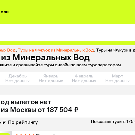
тели
ных Вод
,
Туры на Фукуок из Минеральных Вод
,
Туры на Фукуок в
6 из Минеральных Вод
ищите и сравнивайте туры онлайн по всем туроператорам.
Декабрь
Январь
Февраль
Март
Нет данных
Нет данных
Нет данных
Нет данных
Вод
вылетов нет
из
Москвы
от 187 504 ₽
Показаны туры в 175
е
По рейтингу