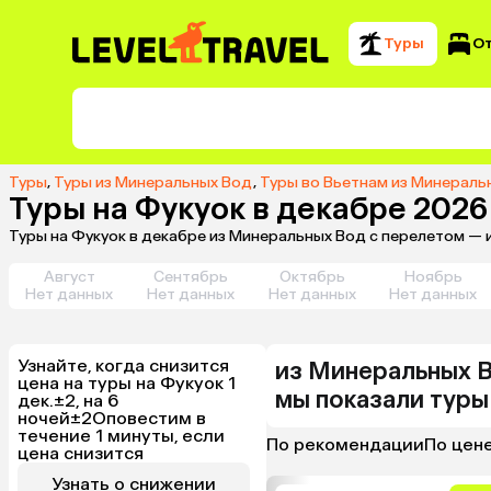
Туры
О
Туры
,
Туры из Минеральных Вод
,
Туры во Вьетнам из Минераль
Туры на Фукуок в декабре 202
Туры на Фукуок в декабре из Минеральных Вод с перелетом — 
Август
Сентябрь
Октябрь
Ноябрь
Нет данных
Нет данных
Нет данных
Нет данных
Узнайте, когда снизится
из
Минеральных 
цена на туры на Фукуок 1
мы показали туры
дек.±2, на 6
ночей±2
Оповестим в
течение 1 минуты, если
По рекомендации
По цен
цена снизится
Узнать о снижении