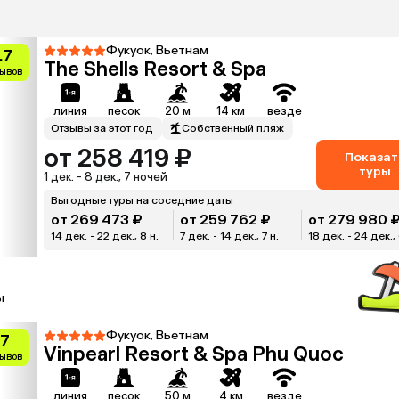
Фукуок, Вьетнам
.7
The Shells Resort & Spa
зывов
линия
песок
20 м
14 км
везде
Отзывы за этот год
Собственный пляж
от 258 419 ₽
Показат
туры
1 дек. - 8 дек., 7 ночей
Выгодные туры на соседние даты
от 269 473 ₽
от 259 762 ₽
от 279 980 
14 дек. - 22 дек., 8 н.
7 дек. - 14 дек., 7 н.
18 дек. - 24 дек., 
ы
Фукуок, Вьетнам
.7
Vinpearl Resort & Spa Phu Quoc
зывов
линия
песок
50 м
4 км
везде