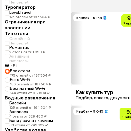
Нет отелей
Туроператор
Level.Travel
175 отелей от 187 504 ₽
9
Кешбэк
+ 5 168
Ограничения при
7 от
заселении
Тип отеля
Семейный
Нет отелей
Романтик
2 отеля от 231 398 ₽
Активный
Нет отелей
Wi-Fi
Все отели
175 отелей от 187 504 ₽
Есть Wi-Fi
156 отелей от 187 504 ₽
Бесплатный Wi-Fi
Как купить тур
144 отеля от 187 504 ₽
Водные развлечения
Подбор, оплата, документ
Бассейн
125 отелей от 194 504 ₽
9
Аквапарк
Кешбэк
+ 9 045
4 отеля от 329 480 ₽
10 от
Баня / сауна / хаммам
33 отеля от 249 102 ₽
Удобства в отеле