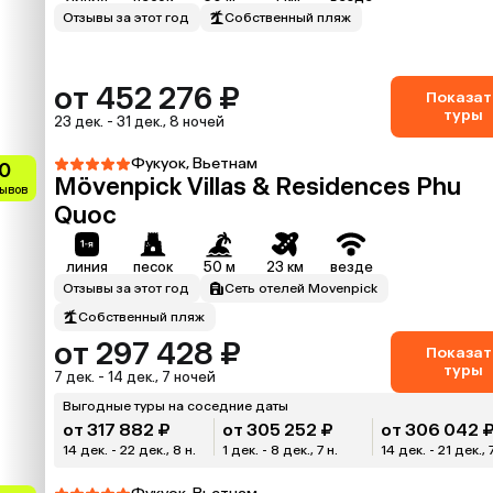
Отзывы за этот год
Собственный пляж
от 452 276 ₽
Показат
туры
23 дек. - 31 дек., 8 ночей
Фукуок, Вьетнам
0
Mövenpick Villas & Residences Phu
зывов
Quoc
линия
песок
50 м
23 км
везде
Отзывы за этот год
Сеть отелей Movenpick
Собственный пляж
от 297 428 ₽
Показат
туры
7 дек. - 14 дек., 7 ночей
Выгодные туры на соседние даты
от 317 882 ₽
от 305 252 ₽
от 306 042 
14 дек. - 22 дек., 8 н.
1 дек. - 8 дек., 7 н.
14 дек. - 21 дек., 