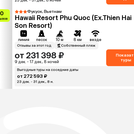
23 дек. - 31 дек., 8 ночей
Фукуок, Вьетнам
.0
Hawaii Resort Phu Quoc (Ex.Thien Hai
зывов
Son Resort)
линия
песок
10 м
8 км
везде
Отзывы за этот год
Собственный пляж
от 231 398 ₽
Показат
туры
9 дек. - 17 дек., 8 ночей
Выгодные туры на соседние даты
от 272 593 ₽
23 дек. - 31 дек., 8 н.