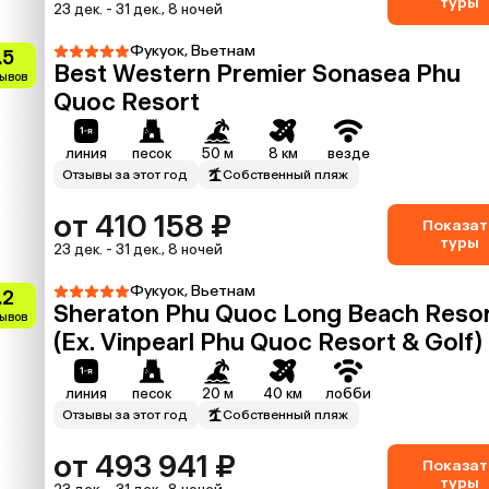
туры
23 дек. - 31 дек., 8 ночей
Фукуок, Вьетнам
.5
Best Western Premier Sonasea Phu
зывов
Quoc Resort
линия
песок
50 м
8 км
везде
Отзывы за этот год
Собственный пляж
от 410 158 ₽
Показат
туры
23 дек. - 31 дек., 8 ночей
Фукуок, Вьетнам
.2
Sheraton Phu Quoc Long Beach Reso
зывов
(Ex. Vinpearl Phu Quoc Resort & Golf)
линия
песок
20 м
40 км
лобби
Отзывы за этот год
Собственный пляж
от 493 941 ₽
Показат
туры