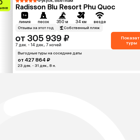
Фукуок, Вьетнам
0
Radisson Blu Resort Phu Quoc
зывов
линия
песок
350 м
34 км
везде
Отзывы за этот год
Собственный пляж
от 305 939 ₽
Показат
туры
7 дек. - 14 дек., 7 ночей
Выгодные туры на соседние даты
от 427 864 ₽
23 дек. - 31 дек., 8 н.