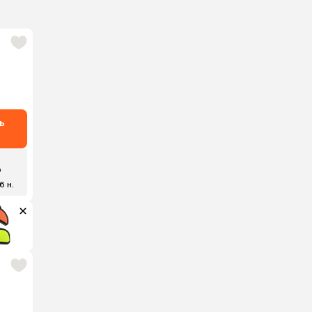
ь
₽
6 н.