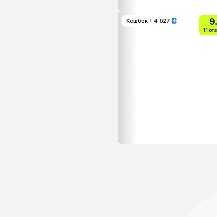
9
Кешбэк
+ 4 627
11 от