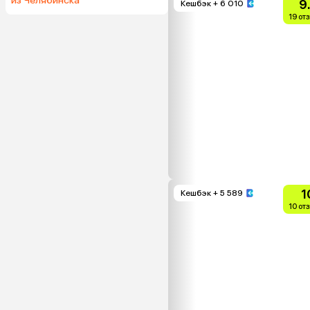
из Челябинска
9
Кешбэк
+ 6 010
19 от
1
Кешбэк
+ 5 589
10 от