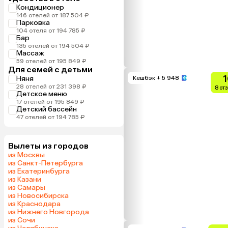
Кондиционер
146 отелей от 187 504 ₽
Парковка
104 отеля от 194 785 ₽
Бар
135 отелей от 194 504 ₽
Массаж
59 отелей от 195 849 ₽
Для семей с детьми
1
Няня
Кешбэк
+ 5 948
28 отелей от 231 398 ₽
8 от
Детское меню
17 отелей от 195 849 ₽
Детский бассейн
47 отелей от 194 785 ₽
Вылеты из городов
из Москвы
из Санкт-Петербурга
из Екатеринбурга
из Казани
из Самары
из Новосибирска
из Краснодара
из Нижнего Новгорода
из Сочи